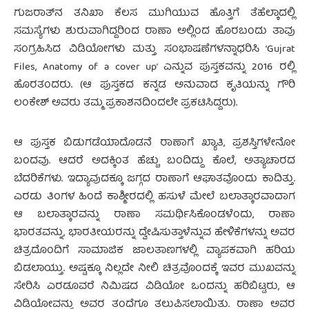
ಗುಜರಾತ್‍ನ ತನಿಖಾ ಕೆಲಸ ಮುಗಿಯುವ ಹೊತ್ತಿಗೆ ತೆಹೆಲ್ಕಾದಲ್ಲಿ
ಸಮಸ್ಯೆಗಳು ಶುರುವಾಗಿದ್ದರಿಂದ ರಾಣಾ ಅಲ್ಲಿಂದ ಹೊರಬಂದು ತಾವು
ಸಂಗ್ರಹಿಸಿದ ವಿಡಿಯೋಗಳು ಮತ್ತು ಸಂಭಾಷಣೆಗಳನ್ನಾಧರಿಸಿ ‘Gujrat
Files, Anatomy of a cover up’ ಎನ್ನುವ ಪುಸ್ತಕವನ್ನು 2016 ರಲ್ಲಿ
ಹೊರತಂದರು. (ಆ ಪುಸ್ತಕದ ಕನ್ನಡ ಅನುವಾದ ಕೃತಿಯನ್ನು ಗೌರಿ
ಲಂಕೇಶ್ ಅವರು ತಮ್ಮ ಪ್ರಕಾಶನದಿಂದಲೇ ಪ್ರಕಟಿಸಿದ್ದರು).
ಆ ಪುಸ್ತಕ ಬಿಡುಗಡೆಯಾದೊಡನೆ ರಾಣಾಗೆ ಖ್ಯಾತಿ, ಪ್ರಶಸ್ತಿಗಳೇನೋ
ಬಂದವು. ಆದರೆ ಅದಕ್ಕಿಂತ ಹೆಚ್ಚು ಬಂದಿದ್ದು ಕೊಲೆ, ಅತ್ಯಾಚಾರದ
ಬೆದರಿಕೆಗಳು. ಇದ್ಯಾವುದಕ್ಕೂ ಜಗ್ಗದ ರಾಣಾಗೆ ಆಘಾತವೊಂದು ಕಾದಿತ್ತು.
ಎರಡು ತಿಂಗಳ ಹಿಂದೆ ಕಾಶ್ಮೀರದಲ್ಲಿ ಹಸುಳೆ ಮೇಲೆ ಬಲಾತ್ಕಾರವಾದಾಗ
ಆ ಬಲಾತ್ಕಾರವನ್ನು ರಾಣಾ ಸಮರ್ಥಿಸಿಕೊಂಡಳೆಂದು, ರಾಣಾ
ಭಾರತವನ್ನು, ಭಾರತೀಯರನ್ನು ದ್ವೇಷಿಸುತ್ತಾಳೆನ್ನುವ ಹೇಳಿಕೆಗಳನ್ನು ಅವರ
ಚಿತ್ರದೊಂದಿಗೆ ಸಾಮಾಜಿಕ ಜಾಲತಾಣಗಳಲ್ಲಿ ವ್ಯಾಪಕವಾಗಿ ಹರಿಯ
ಬಿಡಲಾಯ್ತು. ಅಷ್ಟಕ್ಕೂ ನಿಲ್ಲದೇ ನೀಲಿ ಚಿತ್ರವೊಂದಕ್ಕೆ ಇವರ ಮುಖವನ್ನು
ಸೇರಿಸಿ ಎರಡೂವರೆ ನಿಮಿಷದ ವಿಡಿಯೋ ಒಂದನ್ನು ಹರಿಬಿಟ್ಟರು, ಆ
ವಿಡಿಯೋವನ್ನು ಅವರ ತಂದೆಗೂ ತಲುಪಿಸಲಾಯಿತು. ರಾಣಾ ಅವರ