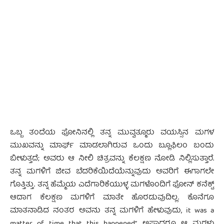
- Advertisement -
ಒಬ್ಬ ತಂದೆಯ ಫೋನಿನಲ್ಲಿ ತನ್ನ ಮುವ್ವತ್ಮೂರು ವಯಸ್ಸಿನ ಮಗಳ
ಮುಖವನ್ನು ಮಾರ್ಫ್ ಮಾಡಲಾಗಿರುವ ಒಂದು ಬ್ಲೂಫಿಲಂ ಬಂದು
ಬೀಳುತ್ತದೆ; ಅವರು ಆ ನೀಲಿ ಚಿತ್ರವನ್ನು ಕೆಲಕ್ಷಣ ನೋಡಿ ನಿಲ್ಲಿಸುತ್ತಾರೆ.
ತನ್ನ ಮಗಳಿಗೆ ಜೀವ ಬೆದರಿಕೆಯಿದೆಯೆನ್ನುವುದು ಅವರಿಗೆ ಈಗಾಗಲೇ
ಗೊತ್ತಿತ್ತು. ತನ್ನ ಹೆಮ್ಮೆಯ ಎದೆಗಾರಿಕೆಯುಳ್ಳ ಮಗಳೊಂದಿಗೆ ಫೋನ್ ಕನೆಕ್ಟ್
ಆದಾಗ ಕೆಲಕ್ಷಣ ಮಗಳಿಗೆ ಮಾತೇ ಹೊರಡುವುದಿಲ್ಲ. ಕೊನೆಗೂ
ಮಾತನಾಡಿದ ನಂತರ ಅವನು ತನ್ನ ಮಗಳಿಗೆ ಹೇಳುವುದು, it was a