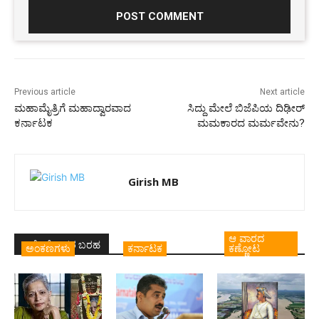
Previous article
Next article
ಮಹಾಮೈತ್ರಿಗೆ ಮಹಾದ್ವಾರವಾದ
ಸಿದ್ದು ಮೇಲೆ ಬಿಜೆಪಿಯ ದಿಢೀರ್
ಕರ್ನಾಟಕ
ಮಮಕಾರದ ಮರ್ಮವೇನು?
Girish MB
ಆ ವಾರದ
ಇದೇ ಲೇಖಕರ ಬರಹ
ಅಂಕಣಗಳು
ಕರ್ನಾಟಕ
ಕಣ್ಣೋಟ