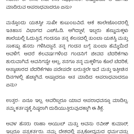
matter of time that this happened”. ಅಷ್ಟಾದರೂ ಆ ಮಗಳು
ಮಾಡಿರುವ ಅಪರಾಧವಾದರೂ ಏನು?
ಮತ್ತೊಂದು ಯಶಸ್ವೀ ಸುಖೀ ಕುಟುಂಬವಿದೆ. ಆಕೆ ಕಾಲೇಜೊಂದರಲ್ಲಿ
ಇತಿಹಾಸ ವಿಭಾಗದ ಎಚ್.ಓ.ಡಿ. ಆಗಿದ್ದಾಳೆ, ಇಬ್ಬರು ಹೆಣ್ಣುಮಕ್ಕಳು
ಶಾಲೆಯಲ್ಲಿ ಓದುತ್ತಿವೆ, ಗಂಡನೂ ತನ್ನ ಕೆಲಸದಲ್ಲಿ ತುಂಬಾ ಯಶಸ್ವಿ ಮತ್ತು
ಸಾಕಷ್ಟು ಹೆಸರು ಗಳಿಸಿದ್ದಾನೆ. ತನ್ನ ಗಂಡನ ಬಗ್ಗೆ ತುಂಬಾ ಹೆಮ್ಮೆಯಿದೆ
ಅವಳಿಗೆ. ಆದರೆ ಕೆಲವರ್ಷಗಳಿಂದ ಗಂಡನಿಗೆ ಜೀವದ ಬೆದರಿಕೆಗಳು
ಶುರುವಾಗಿವೆ. ಅವನಿಗಷ್ಟೇ ಅಲ್ಲ, ತನಗೂ ತನ್ನ ಮಕ್ಕಳಿಗೂ ಕೊಲೆ ಬೆದರಿಕೆ,
ಅತ್ಯಾಚಾರದ ಬೆದರಿಕೆಗಳೂ ಪದೇಪದೇ ಬರುತ್ತಲೇ ಇವೆ ಮತ್ತು ಇತ್ತೀಚಿನ
ದಿನಗಳಲ್ಲಿ ಹೆಚ್ಚಾಗಿವೆ. ಅಷ್ಟಾದರೂ ಆತ ಮಾಡಿದ ಅಪರಾಧವಾದರೂ
ಏನು?
ಉತ್ತರ- ಏನೂ ಇಲ್ಲ. ಅವರಿಬ್ಬರೂ ಯಾವ ಅಪರಾಧವನ್ನೂ ಮಾಡಿಲ್ಲ.
ತಮ್ಮ ಕರ್ತವ್ಯಕ್ಕೆ ನಿಷ್ಠರಾಗಿ ದುಡಿಯುತ್ತಿರುವುದಕ್ಕಾಗಿ ಈ ಶಿಕ್ಷೆ.
ಅವಳ ಹೆಸರು ರಾಣಾ ಅಯುಬ್ ಮತ್ತು ಅವನು ರವೀಶ್ ಕುಮಾರ್,
ಇಬ್ಬರೂ ಪತ್ರಕರ್ತರು. ನಮ್ಮ ದೇಶದಲ್ಲಿ ಪತ್ರಿಕೋದ್ಯಮದ ಧರ್ಮವನ್ನು