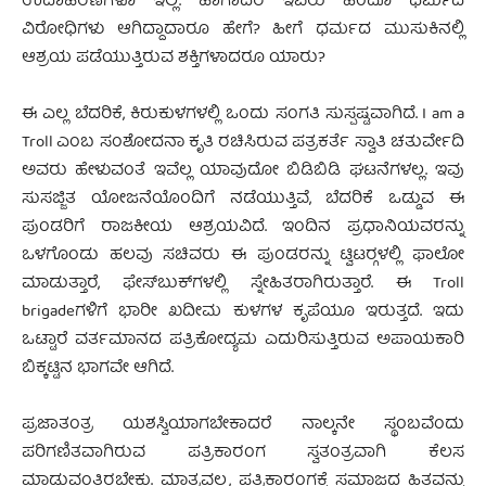
ಉದಾಹರಣೆಗಳೂ ಇಲ್ಲ. ಹಾಗಾದರೆ ಇವರು ಹಿಂದೂ ಧರ್ಮದ
ವಿರೋಧಿಗಳು ಆಗಿದ್ದಾದಾರೂ ಹೇಗೆ? ಹೀಗೆ ಧರ್ಮದ ಮುಸುಕಿನಲ್ಲಿ
ಆಶ್ರಯ ಪಡೆಯುತ್ತಿರುವ ಶಕ್ತಿಗಳಾದರೂ ಯಾರು?
ಈ ಎಲ್ಲ ಬೆದರಿಕೆ, ಕಿರುಕುಳಗಳಲ್ಲಿ ಒಂದು ಸಂಗತಿ ಸುಸ್ಪಷ್ಟವಾಗಿದೆ. I am a
Troll ಎಂಬ ಸಂಶೋದನಾ ಕೃತಿ ರಚಿಸಿರುವ ಪತ್ರಕರ್ತೆ ಸ್ವಾತಿ ಚತುರ್ವೇದಿ
ಅವರು ಹೇಳುವಂತೆ ಇವೆಲ್ಲ ಯಾವುದೋ ಬಿಡಿಬಿಡಿ ಘಟನೆಗಳಲ್ಲ. ಇವು
ಸುಸಜ್ಜಿತ ಯೋಜನೆಯೊಂದಿಗೆ ನಡೆಯುತ್ತಿವೆ, ಬೆದರಿಕೆ ಒಡ್ಡುವ ಈ
ಪುಂಡರಿಗೆ ರಾಜಕೀಯ ಆಶ್ರಯವಿದೆ. ಇಂದಿನ ಪ್ರಧಾನಿಯವರನ್ನು
ಒಳಗೊಂಡು ಹಲವು ಸಚಿವರು ಈ ಪುಂಡರನ್ನು ಟ್ವಿಟರ್‍ಗಳಲ್ಲಿ ಫಾಲೋ
ಮಾಡುತ್ತಾರೆ, ಫೇಸ್‍ಬುಕ್‍ಗಳಲ್ಲಿ ಸ್ನೇಹಿತರಾಗಿರುತ್ತಾರೆ. ಈ Troll
brigadeಗಳಿಗೆ ಭಾರೀ ಖದೀಮ ಕುಳಗಳ ಕೃಪೆಯೂ ಇರುತ್ತದೆ. ಇದು
ಒಟ್ಟಾರೆ ವರ್ತಮಾನದ ಪತ್ರಿಕೋದ್ಯಮ ಎದುರಿಸುತ್ತಿರುವ ಅಪಾಯಕಾರಿ
ಬಿಕ್ಕಟ್ಟಿನ ಭಾಗವೇ ಆಗಿದೆ.
ಪ್ರಜಾತಂತ್ರ ಯಶಸ್ವಿಯಾಗಬೇಕಾದರೆ ನಾಲ್ಕನೇ ಸ್ಥಂಬವೆಂದು
ಪರಿಗಣಿತವಾಗಿರುವ ಪತ್ರಿಕಾರಂಗ ಸ್ವತಂತ್ರವಾಗಿ ಕೆಲಸ
ಮಾಡುವಂತಿರಬೇಕು. ಮಾತ್ರವಲ್ಲ, ಪತ್ರಿಕಾರಂಗಕ್ಕೆ ಸಮಾಜದ ಹಿತವನ್ನು