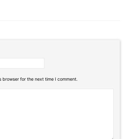
Email:*
Website:
s browser for the next time I comment.