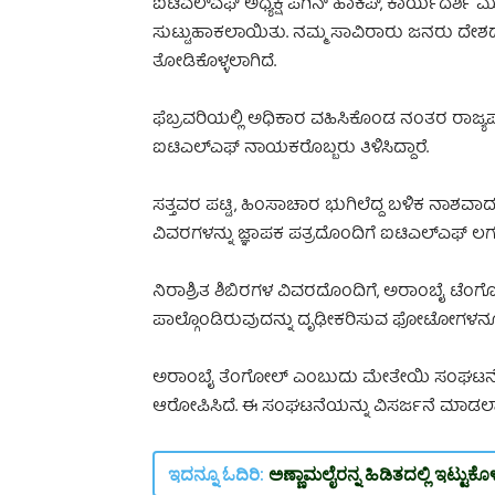
ಐಟಿಎಲ್‌ಎಫ್‌ ಅಧ್ಯಕ್ಷ ಪಗಿನ್ ಹಾಕಿಪ್, ಕಾರ್ಯದರ್ಶಿ ಮ
ಸುಟ್ಟುಹಾಕಲಾಯಿತು. ನಮ್ಮ ಸಾವಿರಾರು ಜನರು ದೇಶದ ವಿವ
ತೋಡಿಕೊಳ್ಳಲಾಗಿದೆ.
ಫೆಬ್ರವರಿಯಲ್ಲಿ ಅಧಿಕಾರ ವಹಿಸಿಕೊಂಡ ನಂತರ ರಾಜ್
ಐಟಿಎಲ್‌ಎಫ್ ನಾಯಕರೊಬ್ಬರು ತಿಳಿಸಿದ್ದಾರೆ.
ಸತ್ತವರ ಪಟ್ಟಿ, ಹಿಂಸಾಚಾರ ಭುಗಿಲೆದ್ದ ಬಳಿಕ ನಾಶವಾದ 
ವಿವರಗಳನ್ನು ಜ್ಞಾಪಕ ಪತ್ರದೊಂದಿಗೆ ಐಟಿಎಲ್‌ಎಫ್‌ ಲಗತ್ತ
ನಿರಾಶ್ರಿತ ಶಿಬಿರಗಳ ವಿವರದೊಂದಿಗೆ, ಅರಾಂಬೈ ಟೆಂ
ಪಾಲ್ಗೊಂಡಿರುವುದನ್ನು ದೃಢೀಕರಿಸುವ ಫೋಟೋಗಳನ್ನೂ 
ಅರಾಂಬೈ ತೆಂಗೋಲ್ ಎಂಬುದು ಮೇತೇಯಿ ಸಂಘಟನೆಯಾಗಿ
ಆರೋಪಿಸಿದೆ. ಈ ಸಂಘಟನೆಯನ್ನು ವಿಸರ್ಜನೆ ಮಾಡಲಾ
ಇದನ್ನೂ ಓದಿರಿ:
ಅಣ್ಣಾಮಲೈರನ್ನ ಹಿಡಿತದಲ್ಲಿ ಇಟ್ಟುಕೊಳ