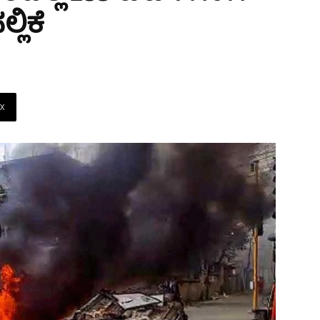
್ಲಿಕೆ
X