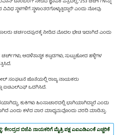
ುವಾನ್ ಟಾಂಬಿಂಗ್ ನೀಡಿದ ಜ್ಞಾಪಕ ಪತ್ರದಲ್ಲಿ, “253 ಚರ್ಚ್‌ಗಳನ್ನು
ಿಧ ಸ್ಥಳಗಳಿಗೆ ಸ್ಥಳಾಂತರಗೊಳ್ಳುತ್ತಿದ್ದಾರೆ” ಎಂದು ನೋವು
ಯಪಾಲರು ಚರ್ಚಂದಪುರಕ್ಕೆ ನೀಡಿದ ಮೊದಲ ಭೇಟಿ ಇದಾಗಿದೆ ಎಂದು
ಚರ್ಚ್‌ಗಳು, ಆಡಳಿತಾತ್ಮಕ ಕಟ್ಟಡಗಳು, ಸುಟ್ಟುಹೋದ ಹಳ್ಳಿಗಳ
ಿಸಿದೆ.
ಗೋಲ್‌ ಸಂಘಟನೆ ಜೊತೆಯಲ್ಲಿ ರಾಜ್ಯ ನಾಯಕರು
ಐಟಿಎಲ್‌ಎಫ್‌ ಒದಗಿಸಿದೆ.
ದ್ದು, ಕುಕಿಗಳು ಹಿಂಸಾಚಾರದಲ್ಲಿ ಭಾಗಿಯಾಗಿದ್ದಾರೆ ಎಂದು
ಗಿದೆ ಎಂದು ಕಳೆದ ವಾರ ಮಾಧ್ಯಮವೊಂದು ವರದಿ ಮಾಡಿತ್ತು.
್ಳಿ: ಕೇಂದ್ರದ ಬಿಜೆಪಿ ನಾಯಕರಿಗೆ ಮೈತ್ರಿ ಪಕ್ಷ ಎಐಎಡಿಎಂಕೆ ಎಚ್ಚರಿಕೆ