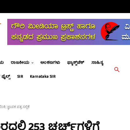
ೀಯ
ರಾಜಕೀಯ
ಅಂಕಣಗಳು
ಫ್ಯಾಕ್ಟ್‌ಚೆಕ್
ಸಾಹಿತ್ಯ
 ಫೈಲ್ಸ್
SIR
Karnataka SIR
ಿ; ಜ್ಞಾಪಕ ಪತ್ರ ಸಲ್ಲಿಕೆ
್ಲಿ 253 ಚರ್ಚ್‌ಗಳಿಗೆ