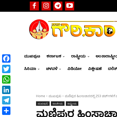
ಮುಖಪುಟ
ಕರ್ನಾಟಕ
ರಾಷ್ಟ್ರೀಯ
ಅಂತಾರಾಷ್ಟ್ರ
Facebook
ಸಿನಿಮಾ
ಚಳವಳಿ
ವಿಡಿಯೋ
ವಿಶ್ಲೇಷಣೆ
ದಲಿತ್
Twitter
WhatsApp
Home
ಮುಖಪುಟ
ಮಣಿಪುರ ಹಿಂಸಾಚಾರದಲ್ಲಿ 253 ಚರ್ಚ್‌ಗಳಿಗೆ ಬೆಂಕ
LinkedIn
ಮುಖಪುಟ
ರಾಜಕೀಯ
ರಾಷ್ಟ್ರೀಯ
Telegram
ಮಣಿಪುರ ಹಿಂಸಾಚಾರದಲ