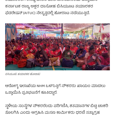
ಕರ್ನಾಟಕ ರಾಜ್ಯ ಅಕ್ಷರ ದಾಸೋಹ ಬಿಸಿಯೂಟ ತಯಾರಕರ
ಫೆಡರೇಷನ್‌ (AITUC) ನೇತೃತ್ವದಲ್ಲಿ ಹೋರಾಟ ನಡೆಯುತ್ತಿದೆ.
ಬಿಸಿಯೂಟ ತಯಾರಕರ ಹೋರಾಟ
ಆರೋಗ್ಯ ಇಲಾಖೆಯ NHM ಒಳಗುತ್ತಿಗೆ ನೌಕರರು ಖಾಯಂ ಮಾಡಲು
ಒತ್ತಾಯಿಸಿ ಪ್ರತಿಭಟನೆಗೆ ಕೂತಿದ್ದಾರೆ.
ಸ್ಥಳೀಯ ಸಂಸ್ಥೆಗಳ ನೌಕರರೆಂದು ಪರಿಗಣಿಸಿ, ಶತಮಾನಗಳ ಬಿಟ್ಟಿ ಚಾಕರಿ
ತೊಲಗಿಸಿ ಎಂದು ಆಗ್ರಹಿಸಿ ಮಸಣ ಕಾರ್ಮಿಕರು ಧರಣಿ ಸತ್ಯಾಗ್ರಹ