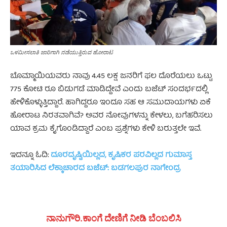
ಒಳಮೀಸಲಾತಿ ಜಾರಿಗಾಗಿ ನಡೆಯುತ್ತಿರುವ ಹೋರಾಟ
ಬೊಮ್ಮಾಯಿಯವರು ನಾವು 4.45 ಲಕ್ಷ ಜನರಿಗೆ ಫಲ ದೊರೆಯಲು ಒಟ್ಟು
775 ಕೋಟಿ ರೂ ಬಿಡುಗಡೆ ಮಾಡಿದ್ದೇವೆ ಎಂದು ಬಜೆಟ್ ಸಂದರ್ಭದಲ್ಲಿ
ಹೇಳಿಕೊಳ್ಳುತ್ತಿದ್ದಾರೆ. ಹಾಗಿದ್ದರೂ ಇಂದೂ ಸಹ ಆ ಸಮುದಾಯಗಳು ಏಕೆ
ಹೋರಾಟ ನಿರತವಾಗಿವೆ? ಅವರ ನೋವುಗಳನ್ನು ಕೇಳಲು, ಬಗೆಹರಿಸಲು
ಯಾವ ಕ್ರಮ ಕೈಗೊಂಡಿದ್ದಾರೆ ಎಂಬ ಪ್ರಶ್ನೆಗಳು ಕೇಳಿ ಬರುತ್ತಲೇ ಇವೆ.
ಇದನ್ನೂ ಓದಿ:
ದೂರದೃಷ್ಟಿಯಿಲ್ಲದ, ಕೃಷಿಕರ ಪರವಿಲ್ಲದ ಗುಮಾಸ್ತ
ತಯಾರಿಸಿದ ಲೆಕ್ಕಾಚಾರದ ಬಜೆಟ್: ಬಡಗಲಪುರ ನಾಗೇಂದ್ರ
ನಾನುಗೌರಿ.ಕಾಂಗೆ ದೇಣಿಗೆ ನೀಡಿ ಬೆಂಬಲಿಸಿ