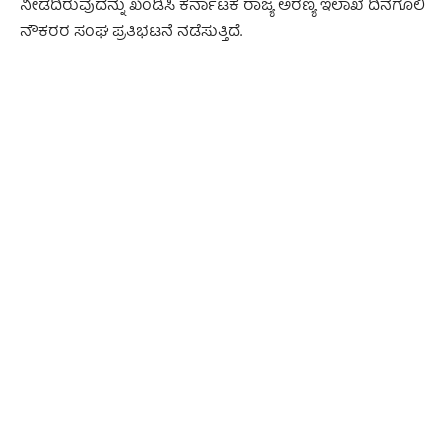
ನೀಡದಿರುವುದನ್ನು ಖಂಡಿಸಿ ಕರ್ನಾಟಕ ರಾಜ್ಯ ಅರಣ್ಯ ಇಲಾಖೆ ದಿನಗೂಲಿ
ನೌಕರರ ಸಂಘ ಪ್ರತಿಭಟನೆ ನಡೆಸುತ್ತಿದೆ.