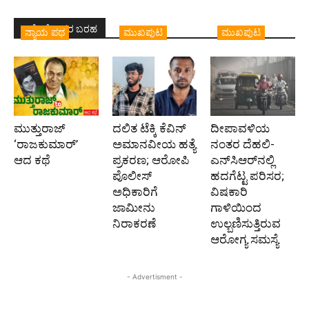
ಇದೇ ಲೇಖಕರ ಬರಹ
ನ್ಯಾಯ ಪಥ
ಮುಖಪುಟ
ಮುಖಪುಟ
ಮುತ್ತುರಾಜ್
ದಲಿತ ಟೆಕ್ಕಿ ಕೆವಿನ್
ದೀಪಾವಳಿಯ
‘ರಾಜಕುಮಾರ್‍’
ಅಮಾನವೀಯ ಹತ್ಯೆ
ನಂತರ ದೆಹಲಿ-
ಆದ ಕಥೆ
ಪ್ರಕರಣ; ಆರೋಪಿ
ಎನ್‌ಸಿಆರ್‌ನಲ್ಲಿ
ಪೊಲೀಸ್‌
ಹದಗೆಟ್ಟ ಪರಿಸರ;
ಅಧಿಕಾರಿಗೆ
ವಿಷಕಾರಿ
ಜಾಮೀನು
ಗಾಳಿಯಿಂದ
ನಿರಾಕರಣೆ
ಉಲ್ಬಣಿಸುತ್ತಿರುವ
ಆರೋಗ್ಯ ಸಮಸ್ಯೆ
- Advertisment -