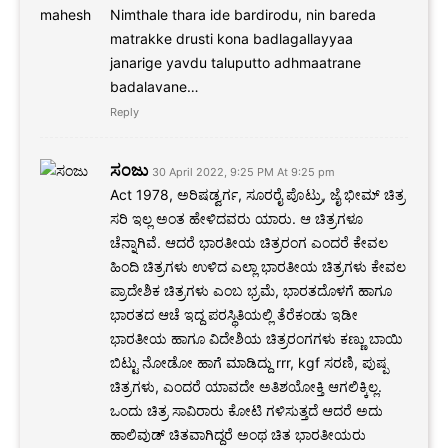
Nimthale thara ide bardirodu, nin bareda
matrakke drusti kona badlagallayyaa
janarige yavdu taluputto adhmaatrane
badalavane…
Reply
ಸಂಜು
30 April 2022, 9:25 PM At 9:25 pm
Act 1978, ಅರಿಷಡ್ವರ್ಗ, ಸೂರರೈ ಪೊಟ್ರು, ಜೈ ಭೀಮ್ ಚಿತ್ರ
ಸರಿ ಇಲ್ಲ ಅಂತ ಹೇಳಿದವರು ಯಾರು. ಆ ಚಿತ್ರಗಳೂ
ಚೆನ್ನಾಗಿವೆ. ಆದರೆ ಭಾರತೀಯ ಚಿತ್ರರಂಗ ಎಂದರೆ ಕೇವಲ
ಹಿಂದಿ ಚಿತ್ರಗಳು ಉಳಿದ ಎಲ್ಲಾ ಭಾರತೀಯ ಚಿತ್ರಗಳು ಕೇವಲ
ಪ್ರಾದೇಶಿಕ ಚಿತ್ರಗಳು ಎಂಬ ಭ್ರಮೆ, ಭಾರತದೊಳಗೆ ಹಾಗೂ
ಭಾರತದ ಆಚೆ ಇದ್ದ ಪರಸ್ಥಿತಿಯಲ್ಲಿ ತೆರೆಕಂಡು ಇಡೀ
ಭಾರತೀಯ ಹಾಗೂ ವಿದೇಶಿಯ ಚಿತ್ರರಂಗಗಳು ಕಣ್ಣು ಬಾಯಿ
ಬಿಟ್ಟು ನೋಡೋ ಹಾಗೆ ಮಾಡಿದ್ದು rrr, kgf ಸರಣಿ, ಪುಷ್ಪ
ಚಿತ್ರಗಳು, ಎಂದರೆ ಯಾವದೇ ಅತಿಶಯೋಕ್ತಿ ಆಗಲಿಕ್ಕಿಲ್ಲ.
ಒಂದು ಚಿತ್ರ ಸಾವಿರಾರು ಕೋಟಿ ಗಳಿಸುತ್ತದೆ ಆದರೆ ಅದು
ಹಾಲಿವುಡ್ ಚಿತವಾಗಿದ್ದರೆ ಅಂಥ ಚಿತ ಭಾರತೀಯರು