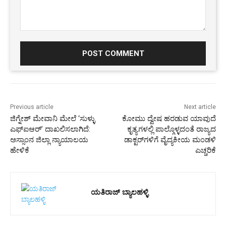
Comment:
Previous article
Next article
ಜಿಗ್ನೇಶ್‌ ಮೇವಾನಿ ಮೇಲೆ ‘ಸುಳ್ಳು
ಕೋಮು ದ್ವೇಷ ಹರಡುವ ಯಾವುದೆ
ಎಫ್‌ಐಆರ್‌’ ದಾಖಲಿಸಲಾಗಿದೆ:
ಕೃತ್ಯಗಳಲ್ಲಿ ಪಾಲ್ಗೊಳ್ಳದಂತೆ ರಾಜ್ಯದ
ಅಸ್ಸಾಂನ ಜಿಲ್ಲಾ ನ್ಯಾಯಾಲಯ
ಡಾಕ್ಟರ್‌ಗಳಿಗೆ ವೈದ್ಯಕೀಯ ಮಂಡಳಿ
ಹೇಳಿಕೆ
ಎಚ್ಚರಿಕೆ
ಯತಿರಾಜ್ ಬ್ಯಾಲಹಳ್ಳಿ