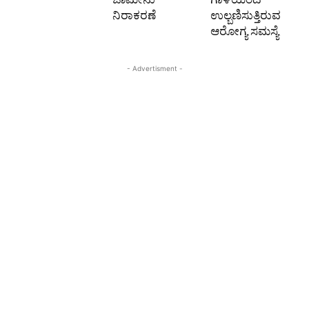
ನಿರಾಕರಣೆ
ಉಲ್ಬಣಿಸುತ್ತಿರುವ
ಆರೋಗ್ಯ ಸಮಸ್ಯೆ
- Advertisment -