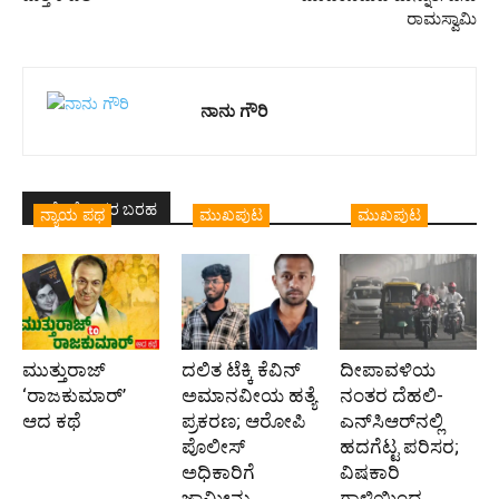
ರಾಮಸ್ವಾಮಿ
ನಾನು ಗೌರಿ
ಇದೇ ಲೇಖಕರ ಬರಹ
ನ್ಯಾಯ ಪಥ
ಮುಖಪುಟ
ಮುಖಪುಟ
ಮುತ್ತುರಾಜ್
ದಲಿತ ಟೆಕ್ಕಿ ಕೆವಿನ್
ದೀಪಾವಳಿಯ
‘ರಾಜಕುಮಾರ್‍’
ಅಮಾನವೀಯ ಹತ್ಯೆ
ನಂತರ ದೆಹಲಿ-
ಆದ ಕಥೆ
ಪ್ರಕರಣ; ಆರೋಪಿ
ಎನ್‌ಸಿಆರ್‌ನಲ್ಲಿ
ಪೊಲೀಸ್‌
ಹದಗೆಟ್ಟ ಪರಿಸರ;
ಅಧಿಕಾರಿಗೆ
ವಿಷಕಾರಿ
ಜಾಮೀನು
ಗಾಳಿಯಿಂದ