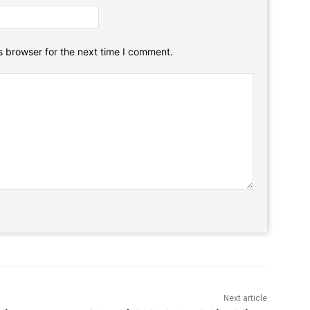
Email:*
Website:
s browser for the next time I comment.
Next article