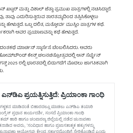
ಖಟ್ಟರ್ ಮತ್ತು ವಿಶಾಲ್ ಜೆತ್ವಾ ಪ್ರಮುಖ ಪಾತ್ರಗಳಲ್ಲಿ ನಟಿಸಿದ್ದಾರೆ.
ವು, ತಾವು ಎದುರಿಸುತ್ತಿರುವ ತಾರತಮ್ಯದಿಂದ ತಪ್ಪಿಸಿಕೊಳ್ಳಲು
ೇಳುತ್ತದೆ. ಒಬ್ಬ ದಲಿತ, ಮತ್ತೋರ್ವ ಮುಸ್ಲಿಂ ಪಾತ್ರಗಳ ಕಥೆ.
ಕರಾಗಿ ಅವರ ಪ್ರಯಾಣವನ್ನು ಕಥೆ ಹೇಳುತ್ತದೆ.
ದಂತಕಥೆ ಮಾರ್ಟಿನ್ ಸ್ಕಾರ್ಸೆಸೆ ಬೆಂಬಲಿಸಿದರು. ಅವರು
್‌ಬೌಂಡ್ ಕೇನ್ಸ್ ಚಲನಚಿತ್ರೋತ್ಸವದಲ್ಲಿ ಅನ್ ಸೆರ್ಟೈನ್
ಗಸ್ಟ್ 2025 ರಲ್ಲಿ ಭಾರತದಲ್ಲಿ ಬಿಡುಗಡೆಗೆ ಮೊದಲು ಜಾಗತಿಕವಾಗಿ
ು.