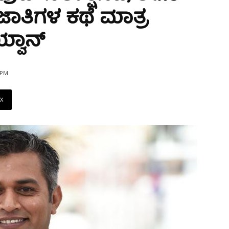
 ಜಾತಿಗಳ ಕಥೆ ಮಾತ್ರ
್ವಾನ್
 PM
X