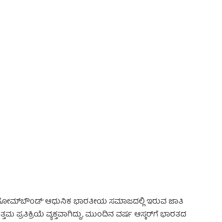
 Advertisement -
ರ ‘ಹೋಮ್‌ಬೌಂಡ್’ ಆಧುನಿಕ ಭಾರತೀಯ ಸಮಾಜದಲ್ಲಿ ಇರುವ ಜಾತಿ
್ತಮ ಪ್ರತಿಕ್ರಿಯೆ ವ್ಯಕ್ತವಾಗಿದ್ದು, ಮುಂದಿನ ವರ್ಷ ಆಸ್ಕರ್‌ಗೆ ಭಾರತದ