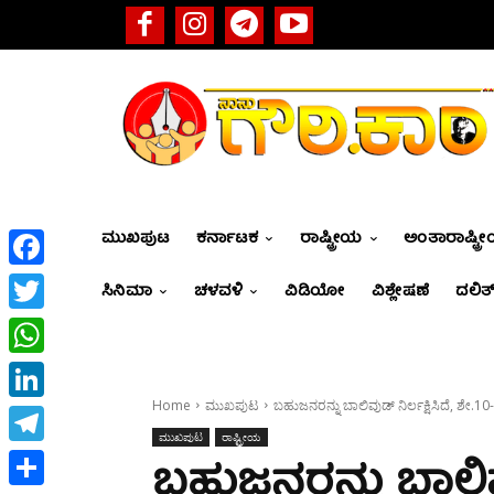
ಮುಖಪುಟ
ಕರ್ನಾಟಕ
ರಾಷ್ಟ್ರೀಯ
ಅಂತಾರಾಷ್ಟ್ರ
Facebook
ಸಿನಿಮಾ
ಚಳವಳಿ
ವಿಡಿಯೋ
ವಿಶ್ಲೇಷಣೆ
ದಲಿತ್
Twitter
WhatsApp
Home
ಮುಖಪುಟ
ಬಹುಜನರನ್ನು ಬಾಲಿವುಡ್ ನಿರ್ಲಕ್ಷಿಸಿದೆ, ಶೇ.1
LinkedIn
ಮುಖಪುಟ
ರಾಷ್ಟ್ರೀಯ
Telegram
ಬಹುಜನರನ್ನು ಬಾಲಿವುಡ