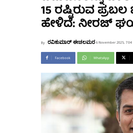
Share
15 ರಷ್ಟಿರುವ ಪ್ರಬಲ
ಹೇಳಿದೆ: ನೀರಜ್ ಘಯ
ರವಿಕುಮಾರ್ ಈಚಲಮರ
6 November 2025, 7:04
By :
Facebook
WhatsApp