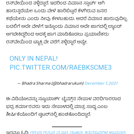
ರನ್‌ವೇಯಿಂದ ತಳ್ಳಿದ್ದಾರೆ. ಇದರಿಂದ ವಿಮಾನ ಸ್ಟಾರ್ಟ್ ಆಗಿ
ಹಾರುತ್ತದೆಯೇ! ಒಂದು ವೇಳೆ ಹಾರಿಬಿಟ್ಟರೆ ಕೆಳಗಿರುವ ಜನರ
ಕಥೆಯೇನು ಎಂದು ನೀವು ಕೇಳಬಹುದು. ಆದರೆ ವಿಮಾನ ಹಾರುವುದಿಲ್ಲ.
ಬದಲಿಗೆ ಅದೇ ವೇಳೆಗೆ ಇನ್ನೊಂದು ವಿಮಾನ ಅದೇ ಜಾಗದಲ್ಲಿ ಲ್ಯಾಂಡ್
ಆಗಬೇಕಿದ್ದರಿಂದ ಅದಕ್ಕೆ ಜಾಗ ಮಾಡಿಕೊಡಲು ಪ್ರಯಾಣಿಕರು
ರನ್‌ವೇಯಿಂದ ಟ್ಯಾಕ್ಸಿ ವೇ ವರೆಗೆ ತಳ್ಳಿದ್ದಾರೆ ಅಷ್ಟೇ.
ONLY IN NEPAL!
PIC.TWITTER.COM/RAEBKSCME3
— Bhadra Sharma (@bhadrarukum)
December 1, 2021
ಈ ವಿಡಿಯೋವನ್ನು ನ್ಯೂಯಾರ್ಕ್ ಟೈಮ್ಸ್‌ನ ನೇಪಾಳ ವರದಿಗಾರರಾದ
ಭದ್ರ ಶರ್ಮಾರವರು ಇದು ನೇಪಾಳದಲ್ಲಿ ಮಾತ್ರ ಸಾಧ್ಯ ಎಂಬ
ಶೀರ್ಷಿಕೆಯೊಂದಿಗೆ ಟ್ವಿಟರ್‌ನಲ್ಲಿ ಹಂಚಿಕೊಂಡಿದ್ದಾರೆ.
ಇದನ್ನೂ ಓದಿ:
ಗರುಡ ಗಮನ ವೃಷಭ ವಾಹನ: ಶತಮಾನಗಳ ಜಾನಪದ