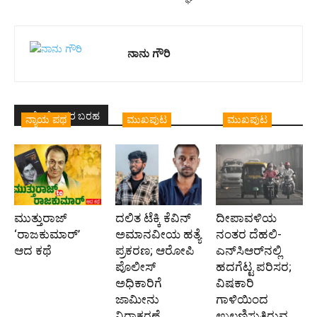
ನಾನು ಗೌರಿ
ಇದೇ ಲೇಖಕರ ಬರಹ
ನ್ಯಾಯ ಪಥ
ಮುಖಪುಟ
ಮುಖಪುಟ
ಮುತ್ತುರಾಜ್
ದಲಿತ ಟೆಕ್ಕಿ ಕೆವಿನ್
ದೀಪಾವಳಿಯ
‘ರಾಜಕುಮಾರ್‍’
ಅಮಾನವೀಯ ಹತ್ಯೆ
ನಂತರ ದೆಹಲಿ-
ಆದ ಕಥೆ
ಪ್ರಕರಣ; ಆರೋಪಿ
ಎನ್‌ಸಿಆರ್‌ನಲ್ಲಿ
ಪೊಲೀಸ್‌
ಹದಗೆಟ್ಟ ಪರಿಸರ;
ಅಧಿಕಾರಿಗೆ
ವಿಷಕಾರಿ
ಜಾಮೀನು
ಗಾಳಿಯಿಂದ
ನಿರಾಕರಣೆ
ಉಲ್ಬಣಿಸುತ್ತಿರುವ