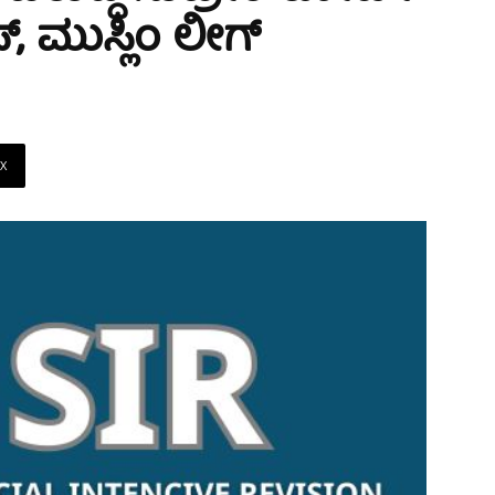
್‌, ಮುಸ್ಲಿಂ ಲೀಗ್
X