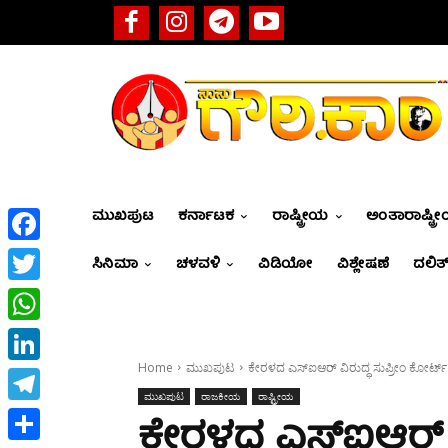
ಮುಖಪುಟ
ಕರ್ನಾಟಕ
ರಾಷ್ಟ್ರೀಯ
ಅಂತಾರಾಷ್ಟ್ರ
Facebook
ಸಿನಿಮಾ
ಚಳವಳಿ
ವಿಡಿಯೋ
ವಿಶ್ಲೇಷಣೆ
ದಲಿತ್
Twitter
WhatsApp
Home
ಮುಖಪುಟ
ಕೇರಳದ ಎಸ್‌ಐಆರ್ ವಿರುದ್ಧ ಸುಪ್ರೀಂ ಕೋರ್ಟ್ ಮೆ
LinkedIn
ಮುಖಪುಟ
ರಾಜಕೀಯ
ರಾಷ್ಟ್ರೀಯ
Telegram
ಕೇರಳದ ಎಸ್‌ಐಆರ್ ವ