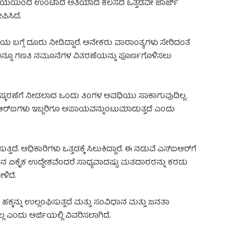
್ರಕ್ರಿಯೆಯಿಂದ ಉಂಟಾದ ಅತಿಯಾದ ಕೆಲಸದ ಒತ್ತಡವೇ ಜಾರ್ಜ್
ಿಸಿದೆ.
ಬಗ್ಗೆ ದೂರು ನೀಡಿದ್ದಾರೆ. ಅನೇಕರು ವಾರಾಂತ್ಯಗಳು ಸೇರಿದಂತೆ
್ದಾರೆ. ಇನ್ನೂ ಗಣತಿ ನಮೂನೆಗಳ ವಿತರಣೆಯನ್ನು ಪೂರ್ಣಗೊಳಿಸಲು
ಿಷ್ಕರಣೆಗೆ ನೀಡಲಾದ ಒಂದು ತಿಂಗಳ ಅವಧಿಯು ಸಾಕಾಗುವುದಿಲ್ಲ.
‌ಆರ್‌ಐಗಳು ಇಬ್ಬರಿಗೂ ಅಪಾಯವನ್ನುಂಟುಮಾಡುತ್ತದೆ ಎಂದು
ತಿದೆ. ಅಧಿಕಾರಿಗಳು ಒತ್ತಡಕ್ಕೆ ಸಿಲುಕಿದ್ದಾರೆ. ಈ ನಡುವೆ ಎಸ್‌ಐಆರ್‌ಗೆ
ನ ಏಕೈಕ ಉದ್ದೇಶವೆಂದರೆ ಸಾಧ್ಯವಾದಷ್ಟು ಮತದಾರರನ್ನು ಕರಡು
ಳಿದೆ.
ನ್ನು ಉಲ್ಲಂಘಿಸುತ್ತದೆ ಮತ್ತು ಸಂವಿಧಾನ ಮತ್ತು ಜನತಾ
್ಲ ಎಂದು ಅರ್ಜಿಯಲ್ಲಿ ವಿವರಿಸಲಾಗಿದೆ.