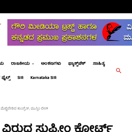
ೀಯ
ರಾಜಕೀಯ
ಅಂಕಣಗಳು
ಫ್ಯಾಕ್ಟ್‌ಚೆಕ್
ಸಾಹಿತ್ಯ
 ಫೈಲ್ಸ್
SIR
Karnataka SIR
ಟ್ಟಿಲೇರಿದ ಕಾಂಗ್ರೆಸ್‌, ಮುಸ್ಲಿಂ ಲೀಗ್
ಿರುದ್ಧ ಸುಪ್ರೀಂ ಕೋರ್ಟ್