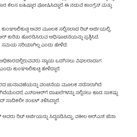
ಕೆಲಸ ಬಹಿಷ್ಕಾರ ಘೋಷಿಸಿದ್ದಾರೆ. ಈ ನಡುವೆ ಕಾಂಗ್ರೆಸ್‌ ಮತ್ತು
ೆ. ಕುಂಞಾಲಿಕುಟ್ಟಿ ಅವರ ಮೂಲಕ ಸಲ್ಲಿಸಲಾದ ರಿಟ್‌ ಅರ್ಜಿಯಲ್ಲಿ,
ುರಿತು ಹೊರಡಿಸಿರುವ ಅಧಿಸೂಚನೆಯನ್ನು ಪ್ರಶ್ನಿಸಿದೆ.
ಲಾದ ಸಮಯ ಸರಿಯಾಗಿಲ್ಲ ಎಂದು ಹೇಳಿದೆ.
ದಲ್ಲಿ, ಅಧಿಕಾರದಲ್ಲಿರುವವರು ನ್ಯಾಯ ಒದಗಿಸಲು ವಿಫಲರಾದಾಗ
 ಕುಂಞಾಲಿಕುಟ್ಟಿ ಹೇಳಿದ್ದಾರೆ.
ಹಾರದ ಚುನಾವಣೆಯನ್ನು ವಂಚನೆಯ ಮೂಲಕ ನಡೆಸಲಾಗಿದೆ
 ಹೇಗಿದೆಯೆಂದರೆ, ಎಸ್‌ಐಆರ್‌ಗೆ ದಾಖಲೆಗಳನ್ನು ಸಲ್ಲಿಸಲು ಕೂಡ ಸಾಕಷ್ಟು
್ ಸಾದಿಕಲೀ ತಂಙಳ್ ತಿಳಿಸಿದ್ದಾರೆ.
ವರು ರಿಟ್ ಅರ್ಜಿಯನ್ನು ಸಿದ್ಧಪಡಿಸಿದ್ದು, ವಕೀಲ ಆರ್.ಎಸ್. ಜೆನಾ