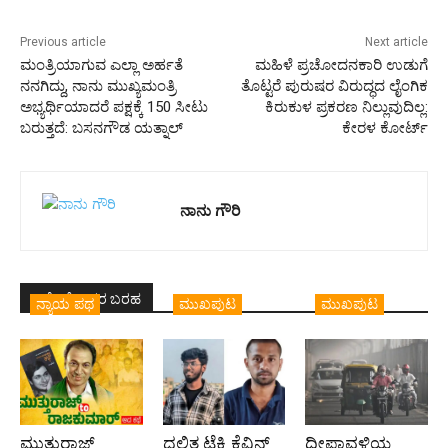
Previous article
Next article
ಮಂತ್ರಿಯಾಗುವ ಎಲ್ಲಾ ಅರ್ಹತೆ
ಮಹಿಳೆ ಪ್ರಚೋದನಕಾರಿ ಉಡುಗೆ
ನನಗಿದ್ದು, ನಾನು ಮುಖ್ಯಮಂತ್ರಿ
ತೊಟ್ಟರೆ ಪುರುಷರ ವಿರುದ್ಧದ ಲೈಂಗಿಕ
ಅಭ್ಯರ್ಥಿಯಾದರೆ ಪಕ್ಷಕ್ಕೆ 150 ಸೀಟು
ಕಿರುಕುಳ ಪ್ರಕರಣ ನಿಲ್ಲುವುದಿಲ್ಲ:
ಬರುತ್ತದೆ: ಬಸನಗೌಡ ಯತ್ನಾಲ್
ಕೇರಳ ಕೋರ್ಟ್
ನಾನು ಗೌರಿ
ಇದೇ ಲೇಖಕರ ಬರಹ
ನ್ಯಾಯ ಪಥ
ಮುಖಪುಟ
ಮುಖಪುಟ
ಮುತ್ತುರಾಜ್
ದಲಿತ ಟೆಕ್ಕಿ ಕೆವಿನ್
ದೀಪಾವಳಿಯ