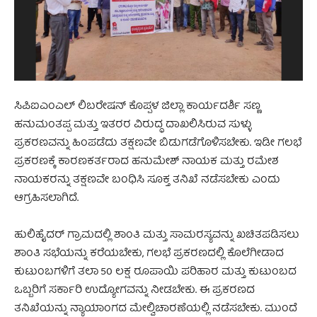
ಸಿಪಿಐಎಂಎಲ್ ಲಿಬರೇಷನ್ ಕೊಪ್ಪಳ ಜಿಲ್ಲಾ ಕಾರ್ಯದರ್ಶಿ ಸಣ್ಣ
ಹನುಮಂತಪ್ಪ ಮತ್ತು ಇತರರ ವಿರುದ್ಧ ದಾಖಲಿಸಿರುವ ಸುಳ್ಳು
ಪ್ರಕರಣವನ್ನು ಹಿಂಪಡೆದು ತಕ್ಷಣವೇ ಬಿಡುಗಡೆಗೊಳಿಸಬೇಕು. ಇಡೀ ಗಲಭೆ
ಪ್ರಕರಣಕ್ಕೆ ಕಾರಣಕರ್ತರಾದ ಹನುಮೇಶ್ ನಾಯಕ ಮತ್ತು ರಮೇಶ
ನಾಯಕರನ್ನು ತಕ್ಷಣವೇ ಬಂಧಿಸಿ ಸೂಕ್ತ ತನಿಖೆ ನಡೆಸಬೇಕು ಎಂದು
ಆಗ್ರಹಿಸಲಾಗಿದೆ.
ಹುಲಿಹೈದರ್ ಗ್ರಾಮದಲ್ಲಿ ಶಾಂತಿ ಮತ್ತು ಸಾಮರಸ್ಯವನ್ನು ಖಚಿತಪಡಿಸಲು
ಶಾಂತಿ ಸಭೆಯನ್ನು ಕರೆಯಬೇಕು, ಗಲಭೆ ಪ್ರಕರಣದಲ್ಲಿ ಕೊಲೆಗೀಡಾದ
ಕುಟುಂಬಗಳಿಗೆ ತಲಾ 50 ಲಕ್ಷ ರೂಪಾಯಿ ಪರಿಹಾರ ಮತ್ತು ಕುಟುಂಬದ
ಒಬ್ಬರಿಗೆ ಸರ್ಕಾರಿ ಉದ್ಯೋಗವನ್ನು ನೀಡಬೇಕು. ಈ ಪ್ರಕರಣದ
ತನಿಖೆಯನ್ನು ನ್ಯಾಯಾಂಗದ ಮೇಲ್ವಿಚಾರಣೆಯಲ್ಲಿ ನಡೆಸಬೇಕು. ಮುಂದೆ