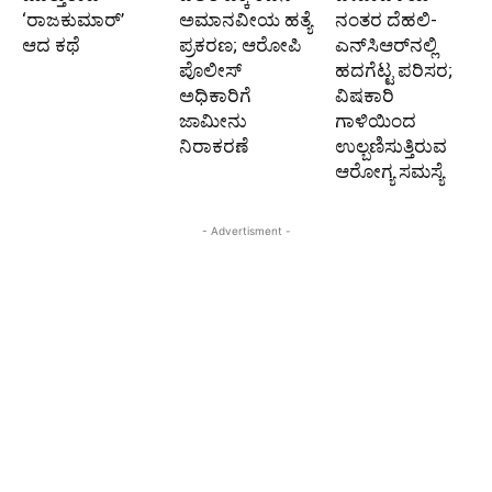
‘ರಾಜಕುಮಾರ್‍’
ಅಮಾನವೀಯ ಹತ್ಯೆ
ನಂತರ ದೆಹಲಿ-
ಆದ ಕಥೆ
ಪ್ರಕರಣ; ಆರೋಪಿ
ಎನ್‌ಸಿಆರ್‌ನಲ್ಲಿ
ಪೊಲೀಸ್‌
ಹದಗೆಟ್ಟ ಪರಿಸರ;
ಅಧಿಕಾರಿಗೆ
ವಿಷಕಾರಿ
ಜಾಮೀನು
ಗಾಳಿಯಿಂದ
ನಿರಾಕರಣೆ
ಉಲ್ಬಣಿಸುತ್ತಿರುವ
ಆರೋಗ್ಯ ಸಮಸ್ಯೆ
- Advertisment -