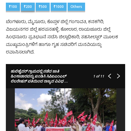
₹100
₹200
₹500
₹1000
Others
ಬೆಂಗಳೂರು, ಮೈಸೂರು, ಕೊಪ್ಪಳ ಜಿಲ್ಲೆ ಗಂಗಾವತಿ, ಕನಕಗಿರಿ,
ವಿಜಯನಗರ ಜಿಲ್ಲೆ ಹರಪನಹಳ್ಳಿ, ಕೋಲಾರ, ರಾಯಚೂರು ಜಿಲ್ಲೆ
ಸಿಂಧನೂರು ಪ್ರತಿಭಟನೆ ನಡೆಸಿ ಜಿಲ್ಲಾಧಿಕಾರಿ,‌ ತಹಸೀಲ್ದಾರ್ ಮೂಲಕ
ಮುಖ್ಯಮಂತ್ರಿಗಳಿಗೆ ಹಾಗೂ ಗೃಹ ಸಚಿವರಿಗೆ ಮನವಿಯನ್ನು
ರವಾನಿಸಲಾಗಿದೆ.
ಹುಲಿಹೈದರ್‌ ಗ್ರಾಮದಲ್ಲಿ ನಡೆದ ಜಾತಿ
ಹಿಂಸಾಚಾರವನ್ನು ಖಂಡಿಸಿ ಸಿಪಿಐಎಂಎಲ್
1
of 11
ಲಿಬರೇಷನ್‌ ವತಿಯಿಂದ ರಾಜ್ಯದ ವಿವಿಧ ...