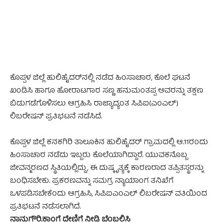
ಕೊಪ್ಪಳ ಜಿಲ್ಲೆ ಹುಲಿಹೈದರ್‌ನಲ್ಲಿ ನಡೆದ ಹಿಂಸಾಚಾರ, ಕೊಲೆ ಘಟನೆ
ಖಂಡಿಸಿ ಹಾಗೂ ಹೋರಾಟಗಾರ ಸಣ್ಣ ಹನುಮಂತಪ್ಪ ಅವರನ್ನು ತಕ್ಷಣ
ಬಿಡುಗಡೆಗೊಳಿಸಲು ಆಗ್ರಹಿಸಿ ರಾಜ್ಯಾದ್ಯಂತ ಸಿಪಿಐ(ಎಂಎಲ್)
ಲಿಬರೇಷನ್ ಪ್ರತಿಭಟನೆ ನಡೆಸಿದೆ.
ಕೊಪ್ಪಳ ಜಿಲ್ಲೆ ಕನಕಗಿರಿ ತಾಲೂಕಿನ ಹುಲಿಹೈದರ್ ಗ್ರಾಮದಲ್ಲಿ ಆ.11ರಂದು
ಹಿಂಸಾಚಾರ ನಡೆದು ಇಬ್ಬರು ಕೊಲೆಯಾಗಿದ್ದಾರೆ. ಯುವಕನೊಬ್ಬ
ಜೀವನ್ಮರಣದ ಸ್ಥಿತಿಯಲ್ಲಿದ್ದು, ಈ ದುಷ್ಕೃತ್ಯಕ್ಕೆ ಕಾರಣರಾದ ತಪ್ಪಿತಸ್ಥರನ್ನು
ಬಂಧಿಸಬೇಕು. ಪ್ರಕರಣವನ್ನು ಸಮಗ್ರ ನ್ಯಾಯಾಂಗ ತನಿಖೆಗೆ
ಒಳಪಡಿಸಬೇಕೆಂದು ಆಗ್ರಹಿಸಿ, ಸಿಪಿಐಎಂಎಲ್ ಲಿಬರೇಷನ್‌ ವತಿಯಿಂದ
ಪ್ರತಿಭಟನೆ ನಡೆಸಲಾಗಿದೆ.
ನಾನುಗೌರಿ.ಕಾಂಗೆ ದೇಣಿಗೆ ನೀಡಿ ಬೆಂಬಲಿಸಿ