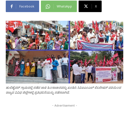
Facebook
WhatsApp
X
ಹುಲಿಹೈದರ್‌ ಗ್ರಾಮದಲ್ಲಿ ನಡೆದ ಜಾತಿ ಹಿಂಸಾಚಾರವನ್ನು ಖಂಡಿಸಿ ಸಿಪಿಐಎಂಎಲ್ ಲಿಬರೇಷನ್‌ ವತಿಯಿಂದ
ರಾಜ್ಯದ ವಿವಿಧ ಜಿಲ್ಲೆಗಳಲ್ಲಿ ಪ್ರತಿಭಟನೆಯನ್ನು ನಡೆಸಲಾಗಿದೆ.
- Advertisement -