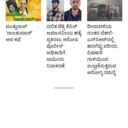
ಮುತ್ತುರಾಜ್
ದಲಿತ ಟೆಕ್ಕಿ ಕೆವಿನ್
ದೀಪಾವಳಿಯ
‘ರಾಜಕುಮಾರ್‍’
ಅಮಾನವೀಯ ಹತ್ಯೆ
ನಂತರ ದೆಹಲಿ-
ಆದ ಕಥೆ
ಪ್ರಕರಣ; ಆರೋಪಿ
ಎನ್‌ಸಿಆರ್‌ನಲ್ಲಿ
ಪೊಲೀಸ್‌
ಹದಗೆಟ್ಟ ಪರಿಸರ;
ಅಧಿಕಾರಿಗೆ
ವಿಷಕಾರಿ
ಜಾಮೀನು
ಗಾಳಿಯಿಂದ
ನಿರಾಕರಣೆ
ಉಲ್ಬಣಿಸುತ್ತಿರುವ
ಆರೋಗ್ಯ ಸಮಸ್ಯೆ
- Advertisment -