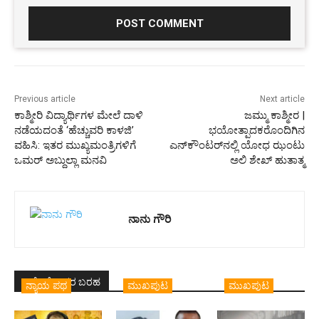
Previous article
Next article
ಕಾಶ್ಮೀರಿ ವಿದ್ಯಾರ್ಥಿಗಳ ಮೇಲೆ ದಾಳಿ
ಜಮ್ಮು ಕಾಶ್ಮೀರ |
ನಡೆಯದಂತೆ ‘ಹೆಚ್ಚುವರಿ ಕಾಳಜಿ’
ಭಯೋತ್ಪಾದಕರೊಂದಿಗಿನ
ವಹಿಸಿ: ಇತರ ಮುಖ್ಯಮಂತ್ರಿಗಳಿಗೆ
ಎನ್‌ಕೌಂಟರ್‌ನಲ್ಲಿ ಯೋಧ ಝಂಟು
ಒಮರ್ ಅಬ್ದುಲ್ಲಾ ಮನವಿ
ಅಲಿ ಶೇಖ್ ಹುತಾತ್ಮ
ನಾನು ಗೌರಿ
ಇದೇ ಲೇಖಕರ ಬರಹ
ನ್ಯಾಯ ಪಥ
ಮುಖಪುಟ
ಮುಖಪುಟ