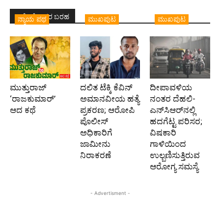
ಇದೇ ಲೇಖಕರ ಬರಹ
ನ್ಯಾಯ ಪಥ
ಮುಖಪುಟ
ಮುಖಪುಟ
ಮುತ್ತುರಾಜ್
ದಲಿತ ಟೆಕ್ಕಿ ಕೆವಿನ್
ದೀಪಾವಳಿಯ
‘ರಾಜಕುಮಾರ್‍’
ಅಮಾನವೀಯ ಹತ್ಯೆ
ನಂತರ ದೆಹಲಿ-
ಆದ ಕಥೆ
ಪ್ರಕರಣ; ಆರೋಪಿ
ಎನ್‌ಸಿಆರ್‌ನಲ್ಲಿ
ಪೊಲೀಸ್‌
ಹದಗೆಟ್ಟ ಪರಿಸರ;
ಅಧಿಕಾರಿಗೆ
ವಿಷಕಾರಿ
ಜಾಮೀನು
ಗಾಳಿಯಿಂದ
ನಿರಾಕರಣೆ
ಉಲ್ಬಣಿಸುತ್ತಿರುವ
ಆರೋಗ್ಯ ಸಮಸ್ಯೆ
- Advertisment -