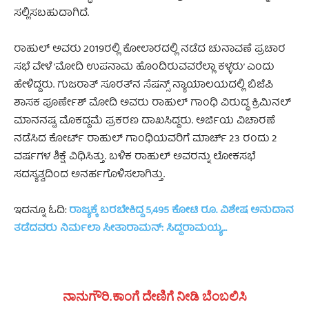
ಸಲ್ಲಿಸಬಹುದಾಗಿದೆ.
ರಾಹುಲ್ ಅವರು 2019ರಲ್ಲಿ ಕೋಲಾರದಲ್ಲಿ ನಡೆದ ಚುನಾವಣೆ ಪ್ರಚಾರ
ಸಭೆ ವೇಳೆ ‘ಮೋದಿ ಉಪನಾಮ ಹೊಂದಿರುವವರೆಲ್ಲಾ ಕಳ್ಳರು’ ಎಂದು
ಹೇಳಿದ್ದರು. ಗುಜರಾತ್ ಸೂರತ್‌ನ ಸೆಷನ್ಸ್‌ ನ್ಯಾಯಾಲಯದಲ್ಲಿ ಬಿಜೆಪಿ
ಶಾಸಕ ಪೂರ್ಣೇಶ್‌ ಮೋದಿ ಅವರು ರಾಹುಲ್ ಗಾಂಧಿ ವಿರುದ್ಧ ಕ್ರಿಮಿನಲ್
ಮಾನನಷ್ಟ ಮೊಕದ್ದಮೆ ಪ್ರಕರಣ ದಾಖಸಿದ್ದರು. ಅರ್ಜಿಯ ವಿಚಾರಣೆ
ನಡೆಸಿದ ಕೋರ್ಟ್ ರಾಹುಲ್ ಗಾಂಧಿಯವರಿಗೆ ಮಾರ್ಚ್‌ 23 ರಂದು 2
ವರ್ಷಗಳ ಶಿಕ್ಷೆ ವಿಧಿಸಿತ್ತು. ಬಳಿಕ ರಾಹುಲ್‌ ಅವರನ್ನು ಲೋಕಸಭೆ
ಸದಸ್ಯತ್ವದಿಂದ ಅನರ್ಹಗೊಳಿಸಲಾಗಿತ್ತು.
ಇದನ್ನೂ ಓದಿ:
ರಾಜ್ಯಕ್ಕೆ ಬರಬೇಕಿದ್ದ 5,495 ಕೋಟಿ ರೂ. ವಿಶೇಷ ಅನುದಾನ
ತಡೆದವರು ನಿರ್ಮಲಾ ಸೀತಾರಾಮನ್: ಸಿದ್ದರಾಮಯ್ಯ…
ನಾನುಗೌರಿ.ಕಾಂಗೆ ದೇಣಿಗೆ ನೀಡಿ ಬೆಂಬಲಿಸಿ