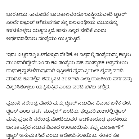
ಭಾರತೀಯ ಸಾಮಾಜಿಕ ಜಾಲತಾಣವೆಂದೂ ‘ರಾಷ್ಟ್ರೀಯವಾದಿ ಟ್ವಿಟರ್’
ಎಂದೇ ಬ್ರಾಂಡ್ ಆಗಿರುವ ‘ಕೂ’ ತನ್ನ ಬಲಪಂಥೀಯ ಮುಖವನ್ನು
ಕಳಚಿಕೊಳ್ಳಲು ಯತ್ನಿಸುತ್ತಿದೆ. ತಾನು ಎಲ್ಲರ ವೇದಿಕೆ ಎಂದು
ಅರ್ಥಮಾಡಿಸಲು ಸಂಸ್ಥೆಯು ಯತ್ನಿಸುತ್ತಿದೆ.
“ಇದು ಎಲ್ಲರನ್ನೂ ಒಳಗೊಳ್ಳುವ ವೇದಿಕೆ. ಆ ನಿಟ್ಟಿನಲ್ಲಿ ಸಂಸ್ಥೆಯನ್ನು ಕಟ್ಟಲು
ಮುಂದಾಗಿದ್ದೇವೆ” ಎಂದು ಕೂ ಸಂಸ್ಥೆಯ ಸಹ-ಸಂಸ್ಥಾಪಕ ಅಪ್ರಮೇಯ
ರಾಧಾಕೃಷ್ಣ ಹೇಳಿರುವುದಾಗಿ ಇತ್ತೀಚೆಗೆ ಫೈನಾನ್ಷಿಯಲ್ ಟೈಮ್ಸ್‌ ವರದಿ
ಮಾಡಿದೆ. ಕೂನಲ್ಲಿನ ಕಮ್ಯುನಿಟಿ ತಂಡಗಳು ಎಲ್ಲಾ ರಾಜಕೀಯ ವರ್ಗವನ್ನು
ವಿಸ್ತರಿಸಿಕೊಳ್ಳಲು ಯತ್ನಿಸುತ್ತಿದೆ ಎಂದು ವರದಿ ಬೆಳಕು ಚೆಲ್ಲಿದೆ.
ಪ್ರಧಾನಿ ನರೇಂದ್ರ ಮೋದಿ ಮತ್ತು ಟ್ವಿಟರ್‌ ನಡುವಿನ ವಿವಾದ ಬಳಿಕ ದೇಸಿ
ಟ್ವಿಟರ್‌ ಎಂಬ ಚರ್ಚೆ ಮುನ್ನೆಲೆಗೆ ಬಂದಿತು. ಫೆಬ್ರವರಿ 2021ರಲ್ಲಿ ಟ್ವಿಟರ್
ಮತ್ತು ಪ್ರಧಾನಿ ನರೇಂದ್ರ ಮೋದಿಯವರ ಆಡಳಿತಾರೂಢ ಭಾರತೀಯ
ಜನತಾ ಪಕ್ಷದ ನಡುವೆ ವಿವಾದ ಉಂಟಾಯಿತು. ತಪ್ಪು ಮಾಹಿತಿಗಳಿಗೆ
ಟ್ವಿಟ್ಟರ್ ಅನುಮತಿಸಿದೆ ಎಂದು ಆರೋಪಿಸಲಾಯಿತು. ನಂತರ ಕೂ