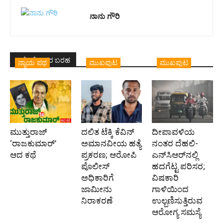
ನಾನು ಗೌರಿ
ಇದೇ ಲೇಖಕರ ಬರಹ
ನ್ಯಾಯ ಪಥ
ಮುಖಪುಟ
ಮುಖಪುಟ
ಮುತ್ತುರಾಜ್
ದಲಿತ ಟೆಕ್ಕಿ ಕೆವಿನ್
ದೀಪಾವಳಿಯ
‘ರಾಜಕುಮಾರ್‍’
ಅಮಾನವೀಯ ಹತ್ಯೆ
ನಂತರ ದೆಹಲಿ-
ಆದ ಕಥೆ
ಪ್ರಕರಣ; ಆರೋಪಿ
ಎನ್‌ಸಿಆರ್‌ನಲ್ಲಿ
ಪೊಲೀಸ್‌
ಹದಗೆಟ್ಟ ಪರಿಸರ;
ಅಧಿಕಾರಿಗೆ
ವಿಷಕಾರಿ
ಜಾಮೀನು
ಗಾಳಿಯಿಂದ
ನಿರಾಕರಣೆ
ಉಲ್ಬಣಿಸುತ್ತಿರುವ
ಆರೋಗ್ಯ ಸಮಸ್ಯೆ