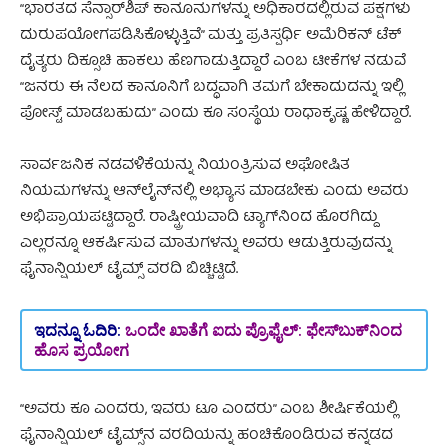
“ಭಾರತದ ಸೆನ್ಸಾರ್‌ಶಿಪ್ ಕಾನೂನುಗಳನ್ನು ಅಧಿಕಾರದಲ್ಲಿರುವ ಪಕ್ಷಗಳು
ದುರುಪಯೋಗಪಡಿಸಿಕೊಳ್ಳುತ್ತಿವೆ” ಮತ್ತು ಪ್ರತಿಸ್ಪರ್ಧಿ ಅಮೆರಿಕನ್ ಟೆಕ್
ದೈತ್ಯರು ದಿಕ್ಸೂಚಿ ಹಾಕಲು ಹೆಣಗಾಡುತ್ತಿದ್ದಾರೆ ಎಂಬ ಟೀಕೆಗಳ ನಡುವೆ
“ಜನರು ಈ ನೆಲದ ಕಾನೂನಿಗೆ ಬದ್ಧವಾಗಿ ತಮಗೆ ಬೇಕಾದುದನ್ನು ಇಲ್ಲಿ
ಪೋಸ್ಟ್ ಮಾಡಬಹುದು” ಎಂದು ಕೂ ಸಂಸ್ಥೆಯ ರಾಧಾಕೃಷ್ಣ ಹೇಳಿದ್ದಾರೆ.
ಸಾರ್ವಜನಿಕ ನಡವಳಿಕೆಯನ್ನು ನಿಯಂತ್ರಿಸುವ ಅಘೋಷಿತ
ನಿಯಮಗಳನ್ನು ಆನ್‌ಲೈನ್‌ನಲ್ಲಿ ಅಭ್ಯಾಸ ಮಾಡಬೇಕು ಎಂದು ಅವರು
ಅಭಿಪ್ರಾಯಪಟ್ಟಿದ್ದಾರೆ. ರಾಷ್ಟ್ರೀಯವಾದಿ ಟ್ಯಾಗ್‌ನಿಂದ ಹೊರಗಿದ್ದು
ಎಲ್ಲರನ್ನೂ ಆಕರ್ಷಿಸುವ ಮಾತುಗಳನ್ನು ಅವರು ಆಡುತ್ತಿರುವುದನ್ನು
ಫೈನಾನ್ಷಿಯಲ್ ಟೈಮ್ಸ್‌ ವರದಿ ಬಿಚ್ಚಿಟ್ಟಿದೆ.
ಇದನ್ನೂ ಓದಿರಿ:
ಒಂದೇ ಖಾತೆಗೆ ಐದು ಪ್ರೊಫೈಲ್‌: ಫೇಸ್‌ಬುಕ್‌ನಿಂದ
ಹೊಸ ಪ್ರಯೋಗ
“ಅವರು ಕೂ ಎಂದರು, ಇವರು ಟೂ ಎಂದರು” ಎಂಬ ಶೀರ್ಷಿಕೆಯಲ್ಲಿ
ಫೈನಾನ್ಷಿಯಲ್ ಟೈಮ್ಸ್‌ನ ವರದಿಯನ್ನು ಹಂಚಿಕೊಂಡಿರುವ ಕನ್ನಡದ