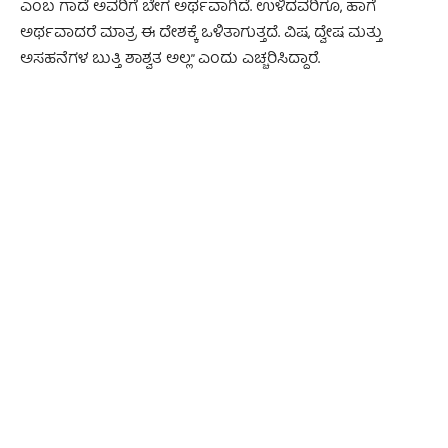
ಎಂಬ ಗಾದೆ ಅವರಿಗೆ ಬೇಗ ಅರ್ಥವಾಗಿದೆ. ಉಳಿದವರಿಗೂ, ಹಾಗೆ
ಅರ್ಥವಾದರೆ ಮಾತ್ರ ಈ ದೇಶಕ್ಕೆ ಒಳಿತಾಗುತ್ತದೆ. ವಿಷ, ದ್ವೇಷ ಮತ್ತು
ಅಸಹನೆಗಳ ಬುತ್ತಿ ಶಾಶ್ವತ ಅಲ್ಲ” ಎಂದು ಎಚ್ಚರಿಸಿದ್ದಾರೆ.