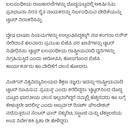
ಬಲಪಂಥೀಯ ರಾಜಕಾರಣಿಗಳನ್ನು ದೊಡ್ಡಮಟ್ಟದಲ್ಲಿ ಆಕರ್ಷಿಸಿತು.
ಪ್ರತಿಭಟನಾ ನಿರತ ರೈತ ನಾಯಕರನ್ನು ನಿರ್ಬಂಧಿಸುವ ಬೇಡಿಕೆಯನ್ನು
ಟ್ವಿಟರ್‌ ನಿರಾಕರಿಸಿತ್ತು.
ದ್ವೇಷ ಭಾಷಣ ನಿಯಮಗಳನ್ನು ಉಲ್ಲಂಘಿಸಿದ್ದಕ್ಕಾಗಿ ನಟಿ ಕಂಗನಾ ರನೌತ್
ಸೇರಿದಂತೆ ಹಲವಾರು ಪ್ರಮುಖ ಬಿಜೆಪಿ ಪರ ಖಾತೆಗಳನ್ನು ಟ್ವಿಟರ್
ನಿಷೇಧಿಸಿತು. ಟ್ವಿಟ್ಟರ್ ಬಲಪಂಥೀಯ ರಾಷ್ಟ್ರೀಯವಾದಿ ಧ್ವನಿಗಳನ್ನು
ನಿಗ್ರಹಿಸುತ್ತಿದೆ ಎಂದು ಆರೋಪಿಸಿ, ಕೋಪಗೊಂಡ ಬಿಜೆಪಿ
ಕಾರ್ಯಕರ್ತರು ಕೂ ವೇದಿಕೆಗೆ ವಲಸೆ ಹೋದರು.
ಮಿಚಿಗನ್ ವಿಶ್ವವಿದ್ಯಾನಿಲಯದ ಶಿಕ್ಷಣ ತಜ್ಞರು ಇದನ್ನು “ರಾಷ್ಟ್ರೀಯವಾದಿ
ಟ್ವಿಟರ್ ರೂಪಿಸುವ ಪ್ರಯತ್ನ” ಎಂದು ಕರೆದಿದ್ದರು. “ಟ್ವಿಟ್ಟರ್‌ನಿಂದ ದೊಡ್ಡ
ಮಟ್ಟದ ಭಾರತೀಯ ವಲಸೆ ಇಲ್ಲವಾಗಿದ್ದರೆ ನಮ್ಮಲ್ಲಿ ಹೆಚ್ಚಿನವರು ಕೂ ಬಗ್ಗೆ
ಕೇಳುತ್ತಲೇ ಇರಲಿಲ್ಲ” ಎಂದು ಅಬ್ಸರ್ವರ್ ರಿಸರ್ಚ್ ಫೌಂಡೇಶನ್
ನಡೆಸುತ್ತಿರುವ ಸೆಂಟರ್ ಫಾರ್ ಸೆಕ್ಯುರಿಟಿ, ಸ್ಟ್ರಾಟಜಿ ಮತ್ತು ಟೆಕ್ನಾಲಜಿಯ
ಉಪ ನಿರ್ದೇಶಕಿ ತ್ರಿಶಾ ರೇ ಹೇಳಿದ್ದರು.