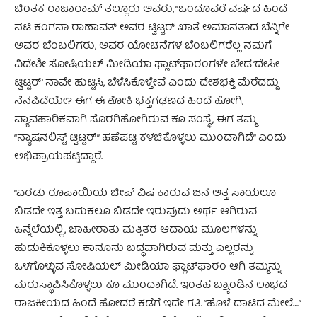
ಚಿಂತಕ ರಾಜಾರಾಮ್‌ ತಲ್ಲೂರು ಅವರು, “ಒಂದೂವರೆ ವರ್ಷದ ಹಿಂದೆ
ನಟಿ ಕಂಗನಾ ರಾಣಾವತ್ ಅವರ ಟ್ವಿಟ್ಟರ್ ಖಾತೆ ಅಮಾನತಾದ ಬೆನ್ನಿಗೇ
ಅವರ ಬೆಂಬಲಿಗರು, ಅವರ ಯೋಚನೆಗಳ ಬೆಂಬಲಿಗರೆಲ್ಲ ನಮಗೆ
ವಿದೇಶೀ ಸೋಷಿಯಲ್ ಮೀಡಿಯಾ ಫ್ಲಾಟ್‌ಫಾರಂಗಳೇ ಬೇಡ ‘ದೇಸೀ
ಟ್ವಿಟ್ಟರ್’ ನಾವೇ ಹುಟ್ಟಿಸಿ, ಬೆಳೆಸಿಕೊಳ್ತೇವೆ ಎಂದು ದೇಶಭಕ್ತಿ ಮೆರೆದದ್ದು
ನೆನಪಿದೆಯೇ? ಈಗ ಈ ಶೋಕಿ ಭಕ್ತಗಢಣದ ಹಿಂದೆ ಹೋಗಿ,
ವ್ಯಾವಹಾರಿಕವಾಗಿ ಸೊರಗಿಹೋಗಿರುವ ಕೂ ಸಂಸ್ಥೆ, ಈಗ ತಮ್ಮ
“ನ್ಯಾಷನಲಿಸ್ಟ್ ಟ್ವಿಟ್ಟರ್” ಹಣೆಪಟ್ಟಿ ಕಳಚಿಕೊಳ್ಳಲು ಮುಂದಾಗಿದೆ” ಎಂದು
ಅಭಿಪ್ರಾಯಪಟ್ಟಿದ್ದಾರೆ.
“ಎರಡು ರೂಪಾಯಿಯ ಚೀಪ್ ವಿಷ ಕಾರುವ ಜನ ಅತ್ತ ಸಾಯಲೂ
ಬಿಡದೇ ಇತ್ತ ಬದುಕಲೂ ಬಿಡದೇ ಇರುವುದು ಅರ್ಥ ಆಗಿರುವ
ಹಿನ್ನೆಲೆಯಲ್ಲಿ, ಜಾಹೀರಾತು ಮತ್ತಿತರ ಆದಾಯ ಮೂಲಗಳನ್ನು
ಹುಡುಕಿಕೊಳ್ಳಲು ಕಾನೂನು ಬದ್ಧವಾಗಿರುವ ಮತ್ತು ಎಲ್ಲರನ್ನು
ಒಳಗೊಳ್ಳುವ ಸೋಷಿಯಲ್ ಮೀಡಿಯಾ ಫ್ಲಾಟ್‌ಫಾರಂ ಆಗಿ ತಮ್ಮನ್ನು
ಮರುಸ್ಥಾಪಿಸಿಕೊಳ್ಳಲು ಕೂ ಮುಂದಾಗಿದೆ. ಇಂತಹ ಬ್ರ್ಯಾಂಡಿನ ಲಾಭದ
ರಾಜಕೀಯದ ಹಿಂದೆ ಹೋದರೆ ಕಡೆಗೆ ಇದೇ ಗತಿ. “ಹೊಳೆ ದಾಟಿದ ಮೇಲೆ….”