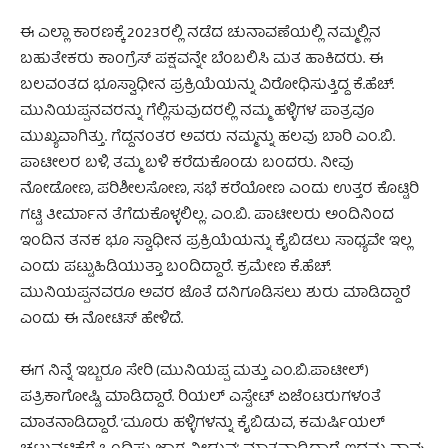
ಈ ಎಲ್ಲಾ ಕಾರಣಕ್ಕೆ 2023ರಲ್ಲಿ ನಡೆದ ಚುನಾವಣೆಯಲ್ಲಿ ನಮ್ಮಲ್ಲಿನ
ಬಹುತೇಕರು ಕಾಂಗ್ರೆಸ್‌ ಪಕ್ಷವನ್ನೇ ಬೆಂಬಲಿಸಿ ಮತ ಹಾಕಿದರು. ಈ
ಬಲವಂತದ ಭೂಸ್ವಾಧೀನ ಪ್ರಕ್ರಿಯೆಯನ್ನು ವಿರೋಧಿಸುತ್ತಿದ್ದ ಕೆ.ಹೆಚ್.‌
ಮುನಿಯಪ್ಪನವರನ್ನು ಗೆಲ್ಲಿಸುವುದರಲ್ಲಿ ನಮ್ಮ ಹಳ್ಳಿಗಳ ಪಾತ್ರವೂ
ಮುಖ್ಯವಾಗಿತ್ತು. ಗೆದ್ದನಂತರ ಅವರು ನಮ್ಮನ್ನು ಹಲವು ಬಾರಿ ಎಂ.ಬಿ.
ಪಾಟೀಲರ ಬಳಿ, ತಮ್ಮ ಬಳಿ ಕರೆದುಕೊಂಡು ಬಂದರು. ನೀವು
ನೋಡೋಣ, ಪರಿಶೀಲಸೋಣ, ಸಭೆ ಕರೆಯೋಣ ಎಂದು ಉತ್ತರ ಕೊಟ್ಟಿರಿ
ಗಟ್ಟಿ ತೀರ್ಮಾನ ತೆಗೆದುಕೊಳ್ಳಲಿಲ್ಲ. ಎಂ.ಬಿ. ಪಾಟೀಲರು ಅಂದಿನಿಂದ
ಇಂದಿನ ತನಕ ಭೂ ಸ್ವಾಧೀನ ಪ್ರಕ್ರಿಯೆಯನ್ನು ಕೈಬಿಡಲು ಸಾಧ್ಯವೇ ಇಲ್ಲ
ಎಂದು ಪಟ್ಟುಹಿಡಿಯುತ್ತಾ ಬಂದಿದ್ದಾರೆ. ಕ್ರಮೇಣ ಕೆ.ಹೆಚ್.‌
ಮುನಿಯಪ್ಪನವರೂ ಅವರ ಜೊತೆ ದನಿಗೂಡಿಸಲು ಶುರು ಮಾಡಿದ್ದಾರೆ
ಎಂದು ಈ ನೋಟಿಸ್ ಹೇಳಿದೆ.
ಈಗ ನಿನ್ನೆ ಇಬ್ಬರೂ ಸೇರಿ (ಮುನಿಯಪ್ಪ ಮತ್ತು ಎಂ.ಬಿ.ಪಾಟೀಲ್)
ಪತ್ರಿಕಾಗೋಷ್ಟಿ ಮಾಡಿದ್ದಾರೆ. ರಿಯಲ್‌ ಎಸ್ಟೇಟ್‌ ಏಜೆಂಟರುಗಳಂತೆ
ಮಾತನಾಡಿದ್ದಾರೆ. ʼಮೂರು ಹಳ್ಳಿಗಳನ್ನು ಕೈಬಿಡುವ, ಕಮರ್ಷಿಯಲ್‌