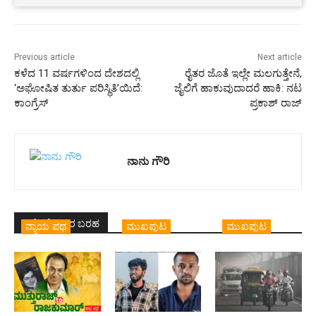
Previous article
Next article
ಕಳೆದ 11 ವರ್ಷಗಳಿಂದ ದೇಶದಲ್ಲಿ
ರೈತರ ಜೊತೆ ಇಲ್ಲೇ ಮಲಗುತ್ತೇನೆ,
‘ಅಘೋಷಿತ ತುರ್ತು ಪರಿಸ್ಥಿತಿ’ಯಿದೆ:
ಜೈಲಿಗೆ ಹಾಕುವುದಾದರೆ ಹಾಕಿ: ನಟ
ಕಾಂಗ್ರೆಸ್
ಪ್ರಕಾಶ್ ರಾಜ್
ನಾನು ಗೌರಿ
ಇದೇ ಲೇಖಕರ ಬರಹ
ನ್ಯಾಯ ಪಥ
ಮುಖಪುಟ
ಮುಖಪುಟ