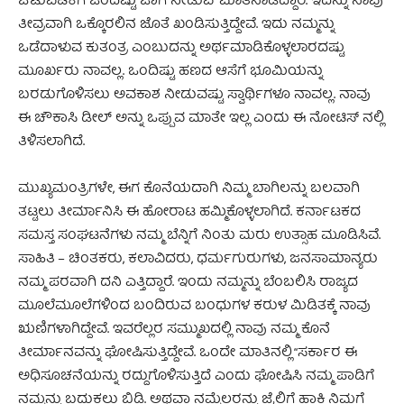
ಚಟುವಟಿಕೆಗೆ ಒಂದಿಷ್ಟು ಜಾಗ ನೀಡುವʼ ಮಾತನಾಡಿದ್ದಾರೆ. ಇದನ್ನು ನಾವು
ತೀವ್ರವಾಗಿ ಒಕ್ಕೊರಲಿನ ಜೊತೆ ಖಂಡಿಸುತ್ತಿದ್ದೇವೆ. ಇದು ನಮ್ಮನ್ನು
ಒಡೆದಾಳುವ ಕುತಂತ್ರ ಎಂಬುದನ್ನು ಅರ್ಥಮಾಡಿಕೊಳ್ಳಲಾರದಷ್ಟು
ಮೂರ್ಖರು ನಾವಲ್ಲ. ಒಂದಿಷ್ಟು ಹಣದ ಆಸೆಗೆ ಭೂಮಿಯನ್ನು
ಬರಡುಗೊಳಿಸಲು ಅವಕಾಶ ನೀಡುವಷ್ಟು ಸ್ವಾರ್ಥಿಗಳೂ ನಾವಲ್ಲ. ನಾವು
ಈ ಚೌಕಾಸಿ ಡೀಲ್‌ ಅನ್ನು ಒಪ್ಪುವ ಮಾತೇ ಇಲ್ಲ ಎಂದು ಈ ನೋಟಿಸ್ ನಲ್ಲಿ
ತಿಳಿಸಲಾಗಿದೆ.
ಮುಖ್ಯಮಂತ್ರಿಗಳೇ, ಈಗ ಕೊನೆಯದಾಗಿ ನಿಮ್ಮ ಬಾಗಿಲನ್ನು ಬಲವಾಗಿ
ತಟ್ಟಲು ತೀರ್ಮಾನಿಸಿ ಈ ಹೋರಾಟ ಹಮ್ಮಿಕೊಳ್ಳಲಾಗಿದೆ. ಕರ್ನಾಟಕದ
ಸಮಸ್ತ ಸಂಘಟನೆಗಳು ನಮ್ಮ ಬೆನ್ನಿಗೆ ನಿಂತು ಮರು ಉತ್ಸಾಹ ಮೂಡಿಸಿವೆ.
ಸಾಹಿತಿ – ಚಿಂತಕರು, ಕಲಾವಿದರು, ಧರ್ಮಗುರುಗಳು, ಜನಸಾಮಾನ್ಯರು
ನಮ್ಮ ಪರವಾಗಿ ದನಿ ಎತ್ತಿದ್ದಾರೆ. ಇಂದು ನಮ್ಮನ್ನು ಬೆಂಬಲಿಸಿ ರಾಜ್ಯದ
ಮೂಲೆಮೂಲೆಗಳಿಂದ ಬಂದಿರುವ ಬಂಧುಗಳ ಕರುಳ ಮಿಡಿತಕ್ಕೆ ನಾವು
ಋಣಿಗಳಾಗಿದ್ದೇವೆ. ಇವರೆಲ್ಲರ ಸಮ್ಮುಖದಲ್ಲಿ ನಾವು ನಮ್ಮ ಕೊನೆ
ತೀರ್ಮಾನವನ್ನು ಘೋಷಿಸುತ್ತಿದ್ದೇವೆ. ಒಂದೇ ಮಾತಿನಲ್ಲಿ “ಸರ್ಕಾರ ಈ
ಅಧಿಸೂಚನೆಯನ್ನು ರದ್ದುಗೊಳಿಸುತ್ತಿದೆ ಎಂದು ಘೋಷಿಸಿ ನಮ್ಮ ಪಾಡಿಗೆ
ನಮ್ಮನ್ನು ಬದುಕಲು ಬಿಡಿ. ಅಥವಾ ನಮ್ಮೆಲ್ಲರನ್ನು ಜೈಲಿಗೆ ಹಾಕಿ ನಿಮಗೆ