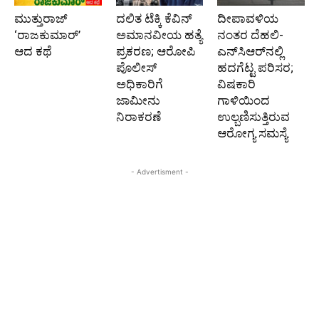
ಮುತ್ತುರಾಜ್
ದಲಿತ ಟೆಕ್ಕಿ ಕೆವಿನ್
ದೀಪಾವಳಿಯ
‘ರಾಜಕುಮಾರ್‍’
ಅಮಾನವೀಯ ಹತ್ಯೆ
ನಂತರ ದೆಹಲಿ-
ಆದ ಕಥೆ
ಪ್ರಕರಣ; ಆರೋಪಿ
ಎನ್‌ಸಿಆರ್‌ನಲ್ಲಿ
ಪೊಲೀಸ್‌
ಹದಗೆಟ್ಟ ಪರಿಸರ;
ಅಧಿಕಾರಿಗೆ
ವಿಷಕಾರಿ
ಜಾಮೀನು
ಗಾಳಿಯಿಂದ
ನಿರಾಕರಣೆ
ಉಲ್ಬಣಿಸುತ್ತಿರುವ
ಆರೋಗ್ಯ ಸಮಸ್ಯೆ
- Advertisment -