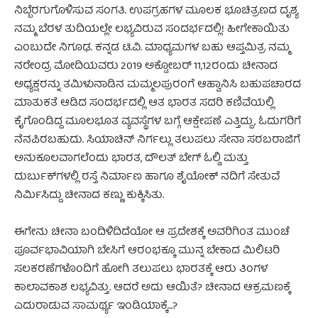
ನಿಬ್ಬೆರಗುಗೊಳಿಸುವ ಸಂಗತಿ. ಉಪಗ್ರಹಗಳ ಮೂಲಕ ಭೂಚಿತ್ರಣದ ದೃಶ್ಯ
ನಮ್ಮ ಬೆರಳ ತುದಿಯಲ್ಲೇ ಲಭ್ಯವಿರುವ ಸಂದರ್ಭದಲ್ಲಿ! ಹೀಗೇಕಾಯಿತು
ಎಂಬುದೇ ನಿಗೂಢ. ಕನ್ನಡ ಟಿ.ವಿ. ಮಾಧ್ಯಮಗಳ ಬಹು ಆಪ್ತಮಿತ್ರ ನಮ್ಮ
ನರೇಂದ್ರ ಮೋದಿಯವರು 2019 ಅಕ್ಟೋಬರ್ 11,12ರಂದು ಚೀನಾದ
ಅಧ್ಯಕ್ಷರನ್ನು ತಮಿಳುನಾಡಿನ ಮಮ್ಮಲಪುರಂಗೆ ಆಹ್ವಾನಿಸಿ ಬಹುಪಚಾರದ
ಮಾತುಕತೆ ಆಡಿದ ಸಂದರ್ಭದಲ್ಲಿ ಆತ ಭಾರತ ಸದರಿ ಕಣಿವೆಯಲ್ಲಿ
ಕೈಗೊಂಡಿದ್ದ ಮೂಲಭೂತ ವ್ಯವಸ್ಥೆಗಳ ಬಗ್ಗೆ ಆಕ್ಷೇಪಣೆ ಎತ್ತಿದ್ದು, ಓದುಗರಿಗೆ
ನೆನಪಿರಬಹುದು. ಸಿಯಾಚಿನ್ ನಿರ್ಗಲ್ಲು ತಲುಪಲು ಸೇನಾ ಸರಬರಾಜಿಗೆ
ಅನುಕೂಲವಾಗಲೆಂದು ಭಾರತ, ದೌಲತ್ ಬೇಗ್ ಓಲ್ಡಿ ಮತ್ತು
ದುರ್ಬುಕ್‌ಗಳಲ್ಲಿ ರಸ್ತೆ ನಿರ್ಮಾಣ ಹಾಗೂ ಶೈಯೋಕ್ ನದಿಗೆ ಸೇತುವೆ
ನಿರ್ಮಿಸಿದ್ದು ಚೀನಾದ ಕಣ್ಣು ಕುಕ್ಕಿಸಿತು.
ಈಗೇನು ಚೀನಾ ಬಂದಿಳಿದಿದೆಯೋ ಆ ಪ್ರದೇಶಕ್ಕೆ ಅವರಿಗಿಂತ ಮುಂಚೆ
ಪೂರ್ವಭಾವಿಯಾಗಿ ಬೇಸಿಗೆ ಆರಂಭಕ್ಕೂ ಮುನ್ನ ಬೇಕಾದ ಮಿಲಿಟರಿ
ಸಲಕರಣೆಗಳೊಂದಿಗೆ ಹೋಗಿ ತಲುಪಲು ಭಾರತಕ್ಕೆ ಆರು ತಿಂಗಳ
ಕಾಲಾವಕಾಶ ಲಭ್ಯವಿತ್ತು. ಆದರೆ ಅದು ಆಯಿತೆ? ಚೀನಾದ ಆಕ್ರಮಣಕ್ಕೆ
ಎದುರಾಡುವ ಸಾಮರ್ಥ್ಯ ಇಂಡಿಯಾಕ್ಕೆ…?