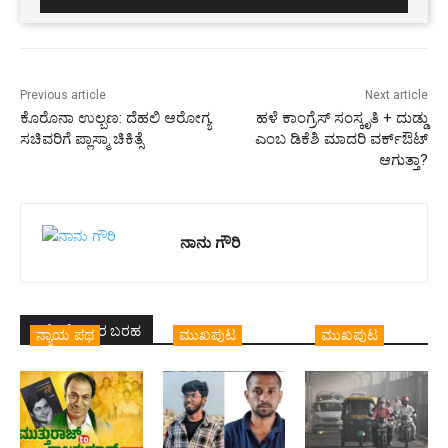
Previous article
Next article
ಕೊರೊನಾ ಉಲ್ಬಣ: ದೆಹಲಿ ಆರೋಗ್ಯ
ಹಳೆ ಕಾಂಗ್ರೆಸ್ ಸಂಸ್ಕೃತಿ + ದುಡ್ಡು
ಸಚಿವರಿಗೆ ಪ್ಲಾಸ್ಮಾ ಚಿಕಿತ್ಸೆ
ಎಂಬ ಡಿಕೆಶಿ ಮಾದರಿ ವರ್ಕ್‌ಔಟ್
ಆಗುತ್ತಾ?
ನಾನು ಗೌರಿ
ಇದೇ ಲೇಖಕರ ಬರಹ
ನ್ಯಾಯ ಪಥ
ಮುಖಪುಟ
ಮುಖಪುಟ