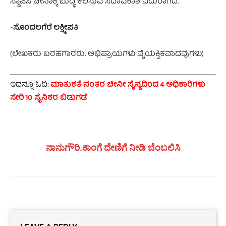
ಸ್ಥಾಪಿಸಿ ಚೀನಾಕ್ಕೆ ಬುದ್ಧಿ ಕಲಿಸುವ ಸದಾವಕಾಶ ಎದುರಾಗಿದೆ.
-ಸೊಂದಲಗೆರೆ ಲಕ್ಷ್ಮೀಪತಿ
(ಲೇಖಕರು ಬರಹಗಾರರು. ಅಭಿಪ್ರಾಯಗಳು ವೈಯಕ್ತಿಕವಾದವುಗಳು)
ಇದನ್ನೂ ಓದಿ:
ಮಾತುಕತೆ ನಂತರ ಚೀನೀ ಸೈನ್ಯದಿಂದ 4 ಅಧಿಕಾರಿಗಳು
ಸೇರಿ 10 ಸೈನಿಕರ ಬಿಡುಗಡೆ
ನಾನುಗೌರಿ.ಕಾಂಗೆ ದೇಣಿಗೆ ನೀಡಿ ಬೆಂಬಲಿಸಿ