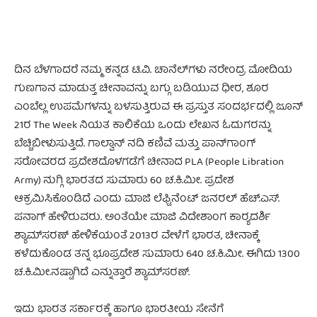
ದಿನ ಬೆಳಗಾದರೆ ನಮ್ಮ ಕನ್ನಡ ಟಿ.ವಿ. ಚಾನೆಲ್‌ಗಳು ನರೇಂದ್ರ ಮೋದಿಯ
ಗುಣಗಾನ ಮಾಡುತ್ತ ಚೀನಾವನ್ನು ಬಗ್ಗು ಬಡಿಯುವ ಧೀರ, ಶೂರ
ಎಂಬೆಲ್ಲ ಉಪಮೆಗಳನ್ನು ಬಳಸುತ್ತಿರುವ ಈ ಪ್ರಸ್ತುತ ಸಂದರ್ಭದಲ್ಲಿ ಜೂನ್
21ರ The Week ನಿಯತ ಕಾಲಿಕೆಯ ಒಂದು ಲೇಖನ ಓದುಗರನ್ನು
ಬೆಚ್ಚಿಬೀಳುಸುತ್ತಿದೆ. ಗಾಲ್ವಾನ್ ನದಿ ಕಣಿವೆ ಮತ್ತು ಪಾನ್‌ಗಾಂಗ್
ಸರೋವರದ ಪ್ರದೇಶದೊಳಗಡೆಗೆ ಚೀನಾದ PLA (People Libration
Army) ನುಗ್ಗಿ ಭಾರತದ ಸುಮಾರು 60 ಚ.ಕಿ.ಮೀ. ಪ್ರದೇಶ
ಆಕ್ರಮಿಸಿಕೊಂಡಿದೆ ಎಂದು ಮಾಜಿ ಲೆಫ್ಟಿನೆಂಟ್ ಜನರಲ್ ಹೆಚ್.ಎಸ್.
ಪನಾಗ್ ಹೇಳಿರುವರು. ಅಂತೆಯೇ ಮಾಜಿ ವಿದೇಶಾಂಗ ಕಾರ್‍ಯದರ್ಶಿ
ಶ್ಯಾಮ್‌ಸರಣ್ ಹೇಳಿಕೆಯಂತೆ 2013ರ ವೇಳೆಗೆ ಭಾರತ, ಚೀನಾಕ್ಕೆ
ಕಳೆದುಕೊಂಡ ತನ್ನ ಭೂಪ್ರದೇಶ ಸುಮಾರು 640 ಚ.ಕಿ.ಮೀ. ಈಗಿದು 1300
ಚ.ಕಿ.ಮೀ.ನಷ್ಟಾಗಿದೆ ಎನ್ನುತ್ತಾರೆ ಶ್ಯಾಮ್‌ಸರಣ್.
ಇದು ಭಾರತ ಸರ್ಕಾರಕ್ಕೆ ಹಾಗೂ ಭಾರತೀಯ ಸೇನೆಗೆ