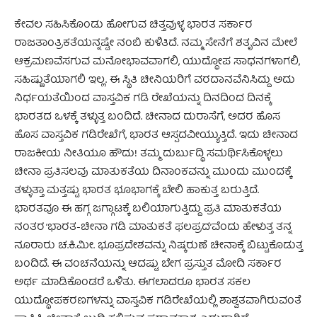
ಕೇವಲ ಸಹಿಸಿಕೊಂಡು ಹೋಗುವ ಚಿತ್ತವುಳ್ಳ ಭಾರತ ಸರ್ಕಾರ
ರಾಜತಾಂತ್ರಿಕತೆಯನ್ನಷ್ಟೇ ನಂಬಿ ಕುಳಿತಿದೆ. ನಮ್ಮ ಸೇನೆಗೆ ಶತೃವಿನ ಮೇಲೆ
ಆಕ್ರಮಣವೆಸಗುವ ಮನೋಭಾವವಾಗಲಿ, ಯುದ್ಧೋಪ ಸಾಧನಗಳಾಗಲಿ,
ಸಹಿಷ್ಣುತೆಯಾಗಲಿ ಇಲ್ಲ. ಈ ಸ್ಥಿತಿ ಚೀನಿಯರಿಗೆ ವರದಾನವೆನಿಸಿದ್ದು ಅದು
ನಿರ್ಧಯತೆಯಿಂದ ವಾಸ್ತವಿಕ ಗಡಿ ರೇಖೆಯನ್ನು ದಿನದಿಂದ ದಿನಕ್ಕೆ
ಭಾರತದ ಒಳಕ್ಕೆ ತಳ್ಳುತ್ತ ಬಂದಿದೆ. ಚೀನಾದ ದುರಾಸೆಗೆ, ಅದರ ಹೊಸ
ಹೊಸ ವಾಸ್ತವಿಕ ಗಡಿರೇಖೆಗೆ, ಭಾರತ ಆಸ್ಪದವೀಯ್ಯುತ್ತಿದೆ. ಇದು ಚೀನಾದ
ರಾಜಕೀಯ ನೀತಿಯೂ ಹೌದು! ತಮ್ಮ ದುರ್ಬುದ್ಧಿ ಸಮರ್ಥಿಸಿಕೊಳ್ಳಲು
ಚೀನಾ ಪ್ರತಿಸಲವು ಮಾತುಕತೆಯ ದಿನಾಂಕವನ್ನು ಮುಂದು ಮುಂದಕ್ಕೆ
ತಳ್ಳುತ್ತಾ ಮತ್ತಷ್ಟು ಭಾರತ ಭೂಭಾಗಕ್ಕೆ ಬೇಲಿ ಹಾಕುತ್ತ ಬರುತ್ತಿದೆ.
ಭಾರತವೂ ಈ ಹಗ್ಗ ಜಗ್ಗಾಟಕ್ಕೆ ಬಲಿಯಾಗುತ್ತಿದ್ದು ಪ್ರತಿ ಮಾತುಕತೆಯ
ನಂತರ ‘ಭಾರತ-ಚೀನಾ ಗಡಿ ಮಾತುಕತೆ ಫಲಪ್ರದ’ವೆಂದು ಹೇಳುತ್ತ ತನ್ನ
ನೂರಾರು ಚ.ಕಿ.ಮೀ. ಭೂಪ್ರದೇಶವನ್ನು ನಿಷ್ಕರುಣೆ ಚೀನಾಕ್ಕೆ ಬಿಟ್ಟುಕೊಡುತ್ತ
ಬಂದಿದೆ. ಈ ವಂಚನೆಯನ್ನು ಆದಷ್ಟು ಬೇಗ ಪ್ರಸ್ತುತ ಮೋದಿ ಸರ್ಕಾರ
ಅರ್ಥ ಮಾಡಿಕೊಂಡರೆ ಒಳಿತು. ಈಗಲಾದರೂ ಭಾರತ ಸಕಲ
ಯುದ್ಧೋಪಕರಣಗಳನ್ನು ವಾಸ್ತವಿಕ ಗಡಿರೇಖೆಯಲ್ಲಿ ಶಾಶ್ವತವಾಗಿರುವಂತೆ