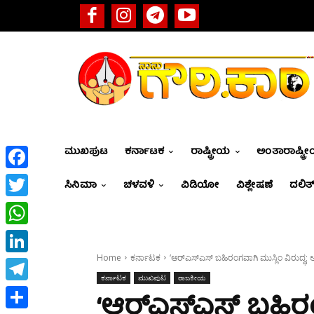
ಮುಖಪುಟ
ಕರ್ನಾಟಕ
ರಾಷ್ಟ್ರೀಯ
ಅಂತಾರಾಷ್ಟ್ರ
Facebook
ಸಿನಿಮಾ
ಚಳವಳಿ
ವಿಡಿಯೋ
ವಿಶ್ಲೇಷಣೆ
ದಲಿತ್
Twitter
WhatsApp
Home
ಕರ್ನಾಟಕ
‘ಆರ್‌ಎಸ್‌ಎಸ್‌ ಬಹಿರಂಗವಾಗಿ ಮುಸ್ಲಿಂ ವಿರುದ್ಧ;
LinkedIn
ಕರ್ನಾಟಕ
ಮುಖಪುಟ
ರಾಜಕೀಯ
Telegram
‘ಆರ್‌ಎಸ್‌ಎಸ್‌ ಬಹಿರ