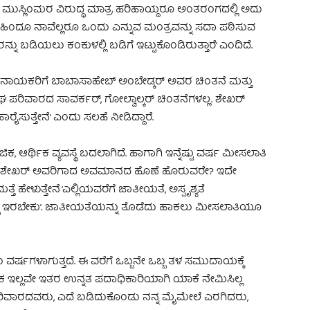
ಿ ಮುಸ್ಲಿಂಮರ ವಿರುದ್ಧ ಮಾತ್ರ ಹರಿಹಾಯ್ದರೂ ಅಂತರಂಗದಲ್ಲಿ ಅದು
ಲಿ ಹಿಂದೂ ನಾವೆಲ್ಲರೂ ಒಂದು ಎನ್ನುವ ಮಂತ್ರವನ್ನು ಸದಾ ಪಠಿಸುವ
 ಬಡಿಯಲು ಕಂಕುಳಲ್ಲಿ ಬಡಿಗೆ ಇಟ್ಟುಕೊಂಡಿರುತ್ತಾರೆ’ ಎಂದಿದೆ.
ಾಯಕರಿಗೆ ಬಾಬಾಸಾಹೇಬ್ ಅಂಬೇಡ್ಕರ್ ಅವರ ಚಿಂತನೆ ಮತ್ತು
ರಿವಾರದ ಸಾವರ್ಕರ್, ಗೋಲ್ವಾಲ್ಕರ್ ಚಿಂತನೆಗಳಲ್ಲ. ಶೇಖರ್
ುತ್ತೇನೆ’ ಎಂದು ಸಲಹೆ ನೀಡಿದ್ದಾರೆ.
 ಆರ್ಥಿಕ ವ್ಯವಸ್ಥೆ ಬದಲಾಗಿದೆ. ಹಾಗಾಗಿ ಇನ್ನೆಷ್ಟು ವರ್ಷ ಮೀಸಲಾತಿ
ಳಿಹಟ್ಟಿ ಶೇಖರ್ ಅವರಿಗಾದ ಅವಮಾನದ ಹೊಣೆ ಹೊರುವರೇ? ಇದೇ
ತೆ ಹೇಳುತ್ತೇನೆ ‘ಎಲ್ಲಿಯವರೆಗೆ ಜಾತೀಯತೆ, ಅಸ್ಪೃಶ್ಯತೆ
ವಸ್ಥೆ ಇರಬೇಕು’. ಜಾತೀಯತೆಯನ್ನು ತೊಡೆದು ಹಾಕಲು ಮೀಸಲಾತಿಯೂ
ರು ವರ್ಷಗಳಾಗುತ್ತದೆ. ಈ ವರೆಗೆ ಒಬ್ಬನೇ ಒಬ್ಬ ತಳ ಸಮುದಾಯಕ್ಕೆ
ಾಲಕ ಇಲ್ಲವೇ ಇತರ ಉನ್ನತ ಪದಾಧಿಕಾರಿಯಾಗಿ ಯಾಕೆ ನೇಮಿಸಿಲ್ಲ
ಸಂಘ ಪರಿವಾರದವರು, ಎದೆ ಬಡಿದುಕೊಂಡು ನನ್ನ ಮೈಮೇಲೆ ಎರಗಿದರು,