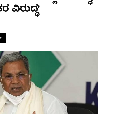
 ವಿರುದ್ಧ’
X