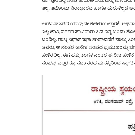
ನಾಗಪುರದಲ್ಲಿ ಸಂಘ ಕಾರ್ಯಾಲಯವನ್ನು ನೋಡಲು ಬಂ
ಇಲ್ಲ. ಇದೊಂದು ನಿರಾಧಾರದ ಹಾಗೂ ಹುರುಳಿಲ್ಲದ ಆರೋ
‘ಆರ್‌ಎಸ್‌ಎಸ್‌ನ ಯಾವುದೇ ಕಚೇರಿಯಲ್ಲಾಗಲಿ ಅಥವಾ ಈ 
ಎಲ್ಲ ಜಾತಿ, ವರ್ಗದ ಸಾವಿರಾರು ಜನ ನಿತ್ಯ ಬಂದು ಹೋಗ
ಬಂದಿಲ್ಲ. ರಾಜ್ಯ ವಿಧಾನಸಭಾ ಚುನಾವಣೆಗೆ ನಾಲ್ಕು ತಿಂ
ಅವರು, ಆ ನ೦ತರ ಅನೇಕ ಸಂಘದ ಪ್ರಮುಖರನ್ನು ಭೇಟಿ
ಹೇಳಿರಲಿಲ್ಲ. ಈಗ ಹತ್ತು ತಿಂಗಳ ನಂತರ ಈ ರೀತಿ ಹೇಳ
ಸಂಘವು ಎಲ್ಲರನ್ನೂ ಸದಾ ತೆರೆದ ಮನಸ್ಸಿನಿಂದ ಸ್ವಾಗತಿಸುತ್