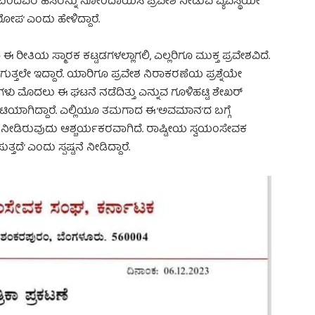
ದವರ ಹೆಸರನ್ನು ನೋಂದಾಯಿಸಿ ಪ್ರವೇಶ ನೀಡುವ ವ್ಯವಸ್ಥೆಯೇ
ಪ’ ಎಂದು ಹೇಳಿದ್ದಾರೆ.
ರೀತಿಯ ಸ್ಮಾರಕ ಕಟ್ಟಡಗಳಲ್ಲಾಗಲಿ, ಎಲ್ಲರಿಗೂ ಮುಕ್ತ ಪ್ರವೇಶವಿದೆ.
ುತ್ತಲೇ ಇದ್ದಾರೆ. ಯಾರಿಗೂ ಪ್ರವೇಶ ನಿರಾಕರಣೆಯ ಪ್ರಶ್ನೆಯೇ
ಗಳು ಮೊದಲು ಈ ಘಟನೆ ನಡೆದಿತ್ತು ಎನ್ನುವ ಗೂಳಿಹಟ್ಟಿ ಶೇಖರ್
ಯಾಗಿದ್ದಾರೆ. ಎಲ್ಲಿಯೂ ತಮಗಾದ ಈ ‘ಅವಮಾನ’ದ ಬಗ್ಗೆ
ಿಕೆ ನೀಡಿರುವುದು ಆಶ್ಚರ್ಯಕರವಾಗಿದೆ. ರಾಷ್ಟೀಯ ಸ್ವಯಂಸೇವಕ
ತದೆ’ ಎಂದು ಸ್ಪಷ್ಟನೆ ನೀಡಿದ್ದಾರೆ.