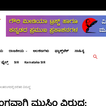
ೀಯ
ರಾಜಕೀಯ
ಅಂಕಣಗಳು
ಫ್ಯಾಕ್ಟ್‌ಚೆಕ್
ಸಾಹಿತ್ಯ
 ಫೈಲ್ಸ್
SIR
Karnataka SIR
 ಅಂತರಂಗದಲ್ಲಿ ದಲಿತರ ವಿರುದ್ಧ'
ಂಗವಾಗಿ ಮುಸ್ಲಿಂ ವಿರುದ್ಧ;