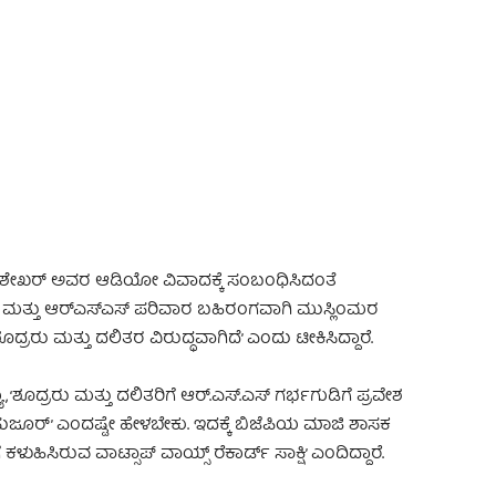
 Advertisement -
ಟ್ಟಿ ಶೇಖರ್ ಅವರ ಆಡಿಯೋ ವಿವಾದಕ್ಕೆ ಸಂಬಂಧಿಸಿದಂತೆ
ಜೆಪಿ ಮತ್ತು ಆರ್‌ಎಸ್‌ಎಸ್‌ ಪರಿವಾರ ಬಹಿರಂಗವಾಗಿ ಮುಸ್ಲಿಂಮರ
ರರು ಮತ್ತು ದಲಿತರ ವಿರುದ್ಧವಾಗಿದೆ’ ಎಂದು ಟೀಕಿಸಿದ್ದಾರೆ.
‘ಶೂದ್ರರು ಮತ್ತು ದಲಿತರಿಗೆ ಆರ್.ಎಸ್.ಎಸ್ ಗರ್ಭಗುಡಿಗೆ ಪ್ರವೇಶ
..ಹುಜೂರ್’ ಎಂದಷ್ಟೇ ಹೇಳಬೇಕು. ಇದಕ್ಕೆ ಬಿಜೆಪಿಯ ಮಾಜಿ ಶಾಸಕ
ಹಿಸಿರುವ ವಾಟ್ಸಾಪ್ ವಾಯ್ಸ್ ರೆಕಾರ್ಡ್ ಸಾಕ್ಷಿ’ ಎಂದಿದ್ದಾರೆ.