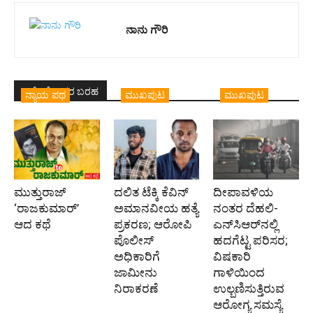
ನಾನು ಗೌರಿ
ಇದೇ ಲೇಖಕರ ಬರಹ
ನ್ಯಾಯ ಪಥ
ಮುಖಪುಟ
ಮುಖಪುಟ
ಮುತ್ತುರಾಜ್
ದಲಿತ ಟೆಕ್ಕಿ ಕೆವಿನ್
ದೀಪಾವಳಿಯ
‘ರಾಜಕುಮಾರ್‍’
ಅಮಾನವೀಯ ಹತ್ಯೆ
ನಂತರ ದೆಹಲಿ-
ಆದ ಕಥೆ
ಪ್ರಕರಣ; ಆರೋಪಿ
ಎನ್‌ಸಿಆರ್‌ನಲ್ಲಿ
ಪೊಲೀಸ್‌
ಹದಗೆಟ್ಟ ಪರಿಸರ;
ಅಧಿಕಾರಿಗೆ
ವಿಷಕಾರಿ
ಜಾಮೀನು
ಗಾಳಿಯಿಂದ
ನಿರಾಕರಣೆ
ಉಲ್ಬಣಿಸುತ್ತಿರುವ
ಆರೋಗ್ಯ ಸಮಸ್ಯೆ