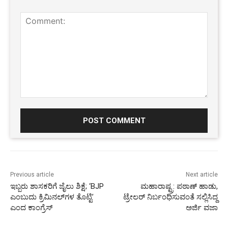
Comment:
Previous article
Next article
ಇಬ್ಬರು ಶಾಸಕರಿಗೆ ಜೈಲು ಶಿಕ್ಷೆ; ‘BJP
ಮಹಾರಾಷ್ಟ್ರ: ಪಠಾಣ್ ಹಾಡು,
ಎಂಬುದು ಕ್ರಿಮಿನಲ್‍ಗಳ ತೊಟ್ಟಿ’
ಟ್ರೇಲರ್‌‌ ನಿರ್ಬಂಧಿಸುವಂತೆ ಸಲ್ಲಿಸಿದ್ದ
ಎಂದ ಕಾಂಗ್ರೆಸ್
ಅರ್ಜಿ ವಜಾ