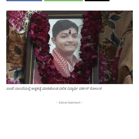
ಐಐಟಿ ಬಾಂಬೆಯಲ್ಲಿ ಆತ್ಮಹತ್ಯೆ ಮಾಡಿಕೊಂಡ ದಲಿತ ವಿದ್ಯಾರ್ಥಿ ದರ್ಶನ್ ಸೋಲಂಕಿ
- Advertisement -