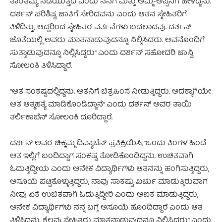
ತಾರತಮ್ಯ ನಡೆಯುತ್ತಿದೆ ಎಂದು ನನಗೆ ಮತ್ತು ಅಮ್ಮ-ಅಪ್ಪನಿಗೆ ಹೇಳಿದ್ದನು.
ದರ್ಶನ್‌ ಪರಿಶಿಷ್ಟ ಜಾತಿಗೆ ಸೇರಿದವನು ಎಂದು ಆತನ ಸ್ನೇಹಿತರಿಗೆ
ತಿಳಿದಿತ್ತು, ಆದ್ದರಿಂದ ಸ್ನೇಹಿತರ ವರ್ತನೆಗಳು ಬದಲಾದವು. ದರ್ಶನ್‌
ಜೊತೆಯಲ್ಲಿ ಅವರು ಮಾತನಾಡುವುದನ್ನೂ ನಿಲ್ಲಿಸಿದರು. ಅವನೊಂದಿಗೆ
ಸುತ್ತಾಡುವುದನ್ನೂ ನಿಲ್ಲಿಸಿದ್ದರು” ಎಂದು ದರ್ಶನ್‌ ಸಹೋದರಿ ಜಾನ್ವಿ
ಸೋಲಂಕಿ ತಿಳಿಸಿದ್ದಾರೆ.
“ಆತ ಸಂಕಷ್ಟದಲ್ಲಿದ್ದನು. ಆತನಿಗೆ ಚಿತ್ರಹಿಂಸೆ ನೀಡುತ್ತಿದ್ದರು. ಅದಕ್ಕಾಗಿಯೇ
ಆತ ಆತ್ಮಹತ್ಯೆ ಮಾಡಿಕೊಂಡಿದ್ದಾನೆ” ಎಂದು ದರ್ಶನ್ ಅವರ ತಾಯಿ
ತರ್ಲಿಕಾಬೆನ್ ಸೋಲಂಕಿ ದೂರಿದ್ದಾರೆ.
ದರ್ಶನ್ ಅವರ ಚಿಕ್ಕಮ್ಮ ದಿವ್ಯಾಬೆನ್ ಪ್ರತಿಕ್ರಿಯಿಸಿ, “ಒಂದು ತಿಂಗಳ ಹಿಂದೆ
ಆತ ಇಲ್ಲಿಗೆ ಬಂದಿದ್ದಾಗ ಸಂಕಷ್ಟ ತೋಡಿಕೊಂಡಿದ್ದನು. ಉಚಿತವಾಗಿ
ಓದುತ್ತಿದ್ದೀಯ ಎಂದು ಅನೇಕ ವಿದ್ಯಾರ್ಥಿಗಳು ಆತನನ್ನು ಹಂಗಿಸುತ್ತಿದ್ದರು,
ಅಸೂಯೆ ಪಟ್ಟಿಕೊಳ್ಳುತ್ತಿದ್ದರು, ನಾವು ಸಾಕಷ್ಟು ಖರ್ಚು ಮಾಡುತ್ತಿರುವಾಗ
ನೀವು ಏಕೆ ಉಚಿತವಾಗಿ ಓದುತ್ತಿದ್ದೀರಿ ಎಂದು ಅಣಕ ಮಾಡುತ್ತಿದ್ದರು,
ಅನೇಕ ವಿದ್ಯಾರ್ಥಿಗಳು ನನ್ನ ಬಗ್ಗೆ ಅಸೂಯೆ ಹೊಂದಿದ್ದಾರೆ ಎಂದು ಆತ
ತಿಳಿಸಿದ್ದನು. ಕೆಲವು ಸ್ನೇಹಿತರು ಮಾತನಾಡುವುದನ್ನೂ ನಿಲ್ಲಿಸಿದ್ದರು” ಎಂದು