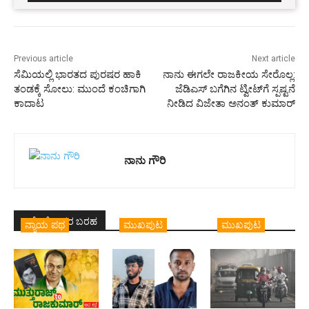
Previous article
Next article
ಸೆಮಿಯಲ್ಲಿ ಭಾರತದ ಪುರಷರ ಹಾಕಿ
ನಾನು ಈಗಲೇ ರಾಜಕೀಯ ಸೇರೊಲ್ಲ:
ತಂಡಕ್ಕೆ ಸೋಲು: ಮುಂದೆ ಕಂಚಿಗಾಗಿ
ಜೆಡಿಎಸ್‌ ಬಗೆಗಿನ ಟ್ವೀಟ್‌ಗೆ ಸ್ಪಷ್ಟನೆ
ಕಾದಾಟ
ನೀಡಿದ ವಿಜೇತಾ ಅನಂತ್ ಕುಮಾರ್
ನಾನು ಗೌರಿ
ಇದೇ ಲೇಖಕರ ಬರಹ
ನ್ಯಾಯ ಪಥ
ಮುಖಪುಟ
ಮುಖಪುಟ