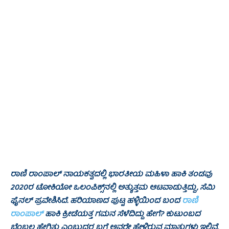
- Advertisement -
ರಾಣಿ ರಾಂಪಾಲ್‌ ನಾಯಕತ್ವದಲ್ಲಿ ಭಾರತೀಯ ಮಹಿಳಾ ಹಾಕಿ ತಂಡವು
2020ರ ಟೋಕಿಯೋ ಒಲಂಪಿಕ್ಸ್‌ನಲ್ಲಿ ಅತ್ಯುತ್ತಮ ಆಟವಾಡುತ್ತಿದ್ದು, ಸೆಮಿ
ಫೈನಲ್ ಪ್ರವೇಶಿಸಿದೆ. ಹರಿಯಾಣದ ಪುಟ್ಟ ಹಳ್ಳಿಯಿಂದ ಬಂದ
ರಾಣಿ
ರಾಂಪಾಲ್
ಹಾಕಿ ಕ್ರೀಡೆಯತ್ತ ಗಮನ ಸೆಳೆದಿದ್ದು ಹೇಗೆ? ಕುಟುಂಬದ
ಬೆಂಬಲ ಹೇಗಿತ್ತು ಎಂಬುದರ ಬಗ್ಗೆ ಅವರೇ ಹೇಳಿರುವ ಮಾತುಗಳು ಇಲ್ಲಿವೆ.