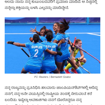
ಅಂದು ನಾನು ನನ್ನ ಕುಟುಂಬದವರಿಗೆ ಪ್ರಮಾಣ ಮಾಡಿದೆ. ಆ ನಿಟ್ಟಿನಲ್ಲಿ
ನನ್ನೆಲ್ಲಾ ಶಕ್ತಿಯನ್ನು ಬಳಸಿ ಎಲ್ಲವನ್ನು ಮಾಡಿದ್ದೇನೆ.
PC: Reuters / Bernadett Szabo
ನನ್ನ ರಾಜ್ಯವನ್ನು ಪ್ರತಿನಿಧಿಸಿ ಹಲವಾರು ಚಾಂಪಿಯನ್‌ಶಿಪ್‌ಗಳಲ್ಲಿ ಆಡಿದ್ದ
ನನಗೆ, ನನ್ನ 15ನೇ ವಯಸ್ಸಿನಲ್ಲಿ ರಾಷ್ಟ್ರೀಯ ತಂಡಕ್ಕೆ ಸೇರುವಂತೆ ಕರೆ
ಬಂದಿತು. ಇಷ್ಟೆಲ್ಲಾ ಅವಕಾಶಗಳು ನನಗೆ ದೊರೆತಿದ್ದರೂ ನನ್ನ