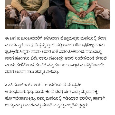
ಈ ಬಗ್ಗೆ ಕುಟುಂಬದವರಿಗೆ ತಿಳಿಸಿದಾಗ, ‘ಹೆಣ್ಣುಮಕ್ಕಳು ಮನೆಯಲ್ಲಿ ಕೆಲಸ
ಮಾಡುತ್ತಾರೆ. ನಾವು ನಿನ್ನನ್ನು ಸ್ಕರ್ಟ್‌‌ನಲ್ಲಿ ಆಡಲು ಬಿಡುವುದಿಲ್ಲ’ ಎಂದು
ಪ್ರತಿಕ್ರಿಯಿಸಿದ್ದರು. ನಾನು ಅವರ ಬಳಿ ವಿನಂತಿಸಿಕೊಂಡೆ. ‘ದಯವಿಟ್ಟು
ನನಗೆ ಹೋಗಲು ಬಿಡಿ, ನಾನು ಸೋತಿದ್ದೇ ಆದರೆ ನೀವೇಳಿದಂತೆ ಕೇಳುವೆ’
ಎಂದು ಕೇಳಿಕೊಂಡೆ. ಕೊನೆಗೆ ನನ್ನ ಕುಟುಂಬ ಒಲ್ಲದ ಮನಸ್ಸಿನಿಂದಲೇ
ನನಗೆ ಆಟವಾಡಲು ಸಮ್ಮತಿ ನೀಡಿತ್ತು.
ಹಾಕಿ ಕೋಚಿಂಗ್‌ ಸೂರ್ಯ ಉದಯಿಸುವ ಮುನ್ನವೇ
ಆರಂಭವಾಗುತ್ತಿತ್ತು. ನಾನು ಕೂಡ ಬೆಳಗ್ಗೆ ಬೇಗ ಎದ್ದು ಮೈದಾನಕ್ಕೆ
ಹೋಗಬೇಕಾಗುತ್ತಿತ್ತು. ನಮ್ಮ ಮನೆಯಲ್ಲಿ ಗಡಿಯಾರ ಇರಲಿಲ್ಲ. ಹಾಗಾಗಿ
ಅಮ್ಮ ಎದ್ದು ಆಕಾಶವನ್ನು ನೋಡಿ ನನ್ನನ್ನು ಎಚ್ಚರಿಸುತ್ತಿದ್ದರು.