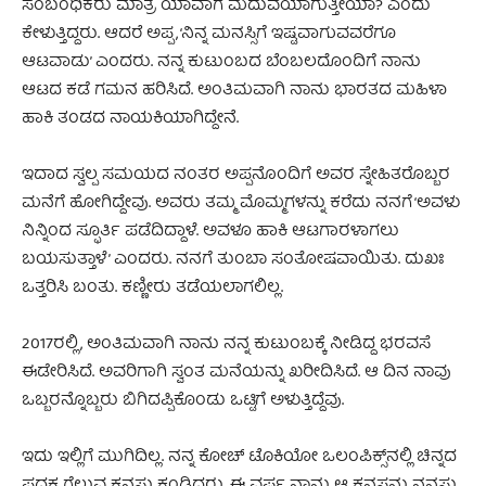
ಸಂಬಂಧಿಕರು ಮಾತ್ರ ಯಾವಾಗ ಮದುವೆಯಾಗುತ್ತೀಯಾ? ಎಂದು
ಕೇಳುತ್ತಿದ್ದರು. ಆದರೆ ಅಪ್ಪ, ‘ನಿನ್ನ ಮನಸ್ಸಿಗೆ ಇಷ್ಟವಾಗುವವರೆಗೂ
ಆಟವಾಡು’ ಎಂದರು. ನನ್ನ ಕುಟುಂಬದ ಬೆಂಬಲದೊಂದಿಗೆ ನಾನು
ಆಟದ ಕಡೆ ಗಮನ ಹರಿಸಿದೆ. ಅಂತಿಮವಾಗಿ ನಾನು ಭಾರತದ ಮಹಿಳಾ
ಹಾಕಿ ತಂಡದ ನಾಯಕಿಯಾಗಿದ್ದೇನೆ.
ಇದಾದ ಸ್ವಲ್ಪ ಸಮಯದ ನಂತರ ಅಪ್ಪನೊಂದಿಗೆ ಅವರ ಸ್ನೇಹಿತರೊಬ್ಬರ
ಮನೆಗೆ ಹೋಗಿದ್ದೇವು. ಅವರು ತಮ್ಮ ಮೊಮ್ಮಗಳನ್ನು ಕರೆದು ನನಗೆ ‘ಅವಳು
ನಿನ್ನಿಂದ ಸ್ಫೂರ್ತಿ ಪಡೆದಿದ್ದಾಳೆ. ಅವಳೂ ಹಾಕಿ ಆಟಗಾರಳಾಗಲು
ಬಯಸುತ್ತಾಳೆ’ ಎಂದರು. ನನಗೆ ತುಂಬಾ ಸಂತೋಷವಾಯಿತು. ದುಖಃ
ಒತ್ತರಿಸಿ ಬಂತು. ಕಣ್ಣೀರು ತಡೆಯಲಾಗಲಿಲ್ಲ.
2017ರಲ್ಲಿ, ಅಂತಿಮವಾಗಿ ನಾನು ನನ್ನ ಕುಟುಂಬಕ್ಕೆ ನೀಡಿದ್ದ ಭರವಸೆ
ಈಡೇರಿಸಿದೆ. ಅವರಿಗಾಗಿ ಸ್ವಂತ ಮನೆಯನ್ನು ಖರೀದಿಸಿದೆ. ಆ ದಿನ ನಾವು
ಒಬ್ಬರನ್ನೊಬ್ಬರು ಬಿಗಿದಪ್ಪಿಕೊಂಡು ಒಟ್ಟಿಗೆ ಅಳುತ್ತಿದ್ದೆವು.
ಇದು ಇಲ್ಲಿಗೆ ಮುಗಿದಿಲ್ಲ. ನನ್ನ ಕೋಚ್‌ ಟೊಕಿಯೋ ಒಲಂಪಿಕ್ಸ್‌ನಲ್ಲಿ ಚಿನ್ನದ
ಪದಕ ಗೆಲ್ಲುವ ಕನಸು ಕಂಡಿದ್ದರು. ಈ ವರ್ಷ ನಾನು ಆ ಕನಸನ್ನು ನನಸು