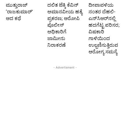
ಮುತ್ತುರಾಜ್
ದಲಿತ ಟೆಕ್ಕಿ ಕೆವಿನ್
ದೀಪಾವಳಿಯ
‘ರಾಜಕುಮಾರ್‍’
ಅಮಾನವೀಯ ಹತ್ಯೆ
ನಂತರ ದೆಹಲಿ-
ಆದ ಕಥೆ
ಪ್ರಕರಣ; ಆರೋಪಿ
ಎನ್‌ಸಿಆರ್‌ನಲ್ಲಿ
ಪೊಲೀಸ್‌
ಹದಗೆಟ್ಟ ಪರಿಸರ;
ಅಧಿಕಾರಿಗೆ
ವಿಷಕಾರಿ
ಜಾಮೀನು
ಗಾಳಿಯಿಂದ
ನಿರಾಕರಣೆ
ಉಲ್ಬಣಿಸುತ್ತಿರುವ
ಆರೋಗ್ಯ ಸಮಸ್ಯೆ
- Advertisment -