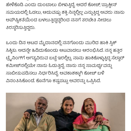
ಹೇಳಿಕೊಡಿ ಎಂದು ದುಂಬಾಲು ಬೀಳುತ್ತಿದ್ದೆ. ಆದರೆ ಕೋಚ್‌, ’ಪ್ರಾಕ್ಟೀಸ್‌
ಸಮಯದಲ್ಲಿ ಓಡಲು, ಆಡುವಷ್ಟು ಶಕ್ತಿ ನಿನ್ನಲ್ಲಿಲ್ಲ’ ಎನ್ನುತ್ತಿದ್ದ ಅವರು ನಾನು
ಅಪೌಷ್ಟಿಕತೆಯಿಂದ ಬಳಲುತ್ತಿದ್ದದ್ದರಿಂದ ನನಗೆ ತರಬೇತಿ ನೀಡಲು
ತಿರಸ್ಕರಿಸುತ್ತಿದ್ದರು.
ಒಂದು ದಿನ ಆಟದ ಮೈದಾನದಲ್ಲಿ ನನಗೊಂದು ಮುರಿದ ಹಾಕಿ ಸ್ಟಿಕ್‌
ಸಿಕ್ಕಿತು. ಅದನ್ನೇ ಹಿಡಿದುಕೊಂಡು ಆಟವಾಡಲು ಆರಂಭಿಸಿದೆ. ನನ್ನ ಹತ್ತಿರ
ಟ್ರೈನಿಂಗ್‌ಗೆ ಅಗತ್ಯವಿರುವ ಬಟ್ಟೆ ಇರಲ್ಲಿಲ್ಲ. ನಾನು ಹಾಕಿಕೊಳ್ಳುತ್ತಿದ್ದ ಸೆಲ್ವಾರ್‌
ಕಮೀಜ್‌ನಲ್ಲಿಯೇ ನಾನು ಓಡುತ್ತಿದ್ದೆ. ನಾನು ನನ್ನ ಸಾಮರ್ಥ್ಯವನ್ನು
ಸಾಬೀತುಪಡಿಸಲು ನಿರ್ಧರಿಸಿದ್ದೆ. ಅವಕಾಶಕ್ಕಾಗಿ ಕೋಚ್‌ ಬಳಿ
ವಿನಂತಿಸಿಕೊಂಡೆ. ಕೊನೆಗೂ ಕಷ್ಟಪಟ್ಟು ಅವರನ್ನು ಒಪ್ಪಿಸಿದೆ.