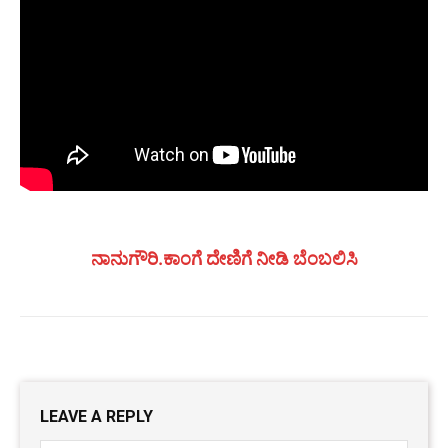
ನಾನುಗೌರಿ.ಕಾಂಗೆ ದೇಣಿಗೆ ನೀಡಿ ಬೆಂಬಲಿಸಿ
LEAVE A REPLY