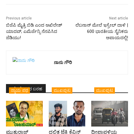
Previous article
Next article
ಬಿಜೆಪಿ ಮೈತ್ರಿ ಬಿಡಿ ಎಂದ ಅಖಿಲೇಶ್
ಲೆಬನಾನ್ ಮೇಲೆ ಇಸ್ರೇಲ್ ದಾಳಿ |
ಯಾದವ್; ಎಮೆರ್ಜೆನ್ಸಿ ನೆನಪಿಸಿದ
600 ಭಾರತೀಯ ಸೈನಿಕರು
ಜೆಡಿಯು!
ಅಪಾಯದಲ್ಲಿ!
ನಾನು ಗೌರಿ
ಇದೇ ಲೇಖಕರ ಬರಹ
ನ್ಯಾಯ ಪಥ
ಮುಖಪುಟ
ಮುಖಪುಟ
ಮುತ್ತುರಾಜ್
ದಲಿತ ಟೆಕ್ಕಿ ಕೆವಿನ್
ದೀಪಾವಳಿಯ