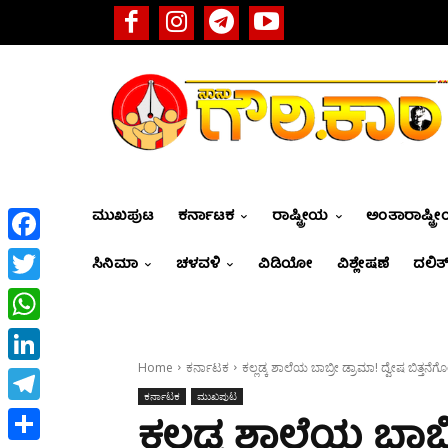
ಮುಖಪುಟ
ಕರ್ನಾಟಕ
ರಾಷ್ಟ್ರೀಯ
ಅಂತಾರಾಷ್ಟ್ರ
Facebook
ಸಿನಿಮಾ
ಚಳವಳಿ
ವಿಡಿಯೋ
ವಿಶ್ಲೇಷಣೆ
ದಲಿತ್
Twitter
WhatsApp
Home
ಕರ್ನಾಟಕ
ಕಲ್ಲಡ್ಕ ಶಾಲೆಯ ಬಾಬ್ರೀ ಡ್ರಾಮಾ! ದ್ವೇಷ ಬಿತ್ತನೆ
LinkedIn
ಕರ್ನಾಟಕ
ಮುಖಪುಟ
Telegram
ಕಲ್ಲಡ್ಕ ಶಾಲೆಯ ಬಾಬ್