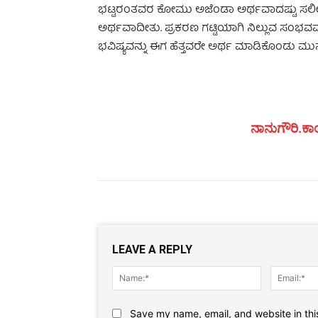
ಭಟ್ಟರಂತವರ ಕೋಮು ಅಜೆಂಡಾ ಅರ್ಥವಾದಷ್ಟು ಸಲೀಸಾ
ಅರ್ಥವಾದೀತು. ಪ್ರಕರಣ ಗಟ್ಟಿಯಾಗಿ ನಿಲ್ಲುವ ಸಂಭವವ
ಭವಿಷ್ಯವನ್ನು ಈಗ ಹೆತ್ತವರೇ ಅರ್ಥ ಮಾಡಿಕೊಂಡು ಮುನ್ನೆ
ನಾನುಗೌರಿ.ಕಾಂ
LEAVE A REPLY
Name:*
Save my name, email, and website in thi