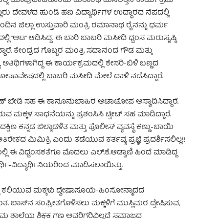
ತ್ಸವದಲ್ಲಿ ಯಾವುದಾದರೊಂದು ಮತಾಂಧ ಮಸಲತ್ತಿನ ಕಾರ್ಯಕ್ರಮ
ೊಲ್ಲೂರು ದೇವಳದ ಹುಂಡಿ ಹಣ ವಿದ್ಯಾರ್ಥಿಗಳ ಉದ್ಧಾರದ ನೆಪದಲ್ಲಿ
ಅಂದಿನ ಜಿಲ್ಲಾ ಉಸ್ತುವಾರಿ ಮಂತ್ರಿ ರಮಾನಾಥ ರೈನನ್ನು ಧರ್ಮ
ಲ್ಲಿ “ಆಟ” ಆಡಿಸಿದ್ದ. ಈ ಬಾರಿ ಬಾಬರಿ ಮಸೀದಿ ಧ್ವಂಸ ಮರುಸೃಷ್ಠಿ
ದ್ದಾರೆ. ಕೇಂದ್ರದ ಗೊಬ್ಬರ ಮಂತ್ರಿ ಸದಾನಂದ ಗೌಡ ಮತ್ತು
ಯ ಅತಿಥಿಗಳಾಗಿದ್ದ ಈ ಕಾರ್ಯಕ್ರಮದಲ್ಲಿ ಕೇಸರಿ-ಬಿಳಿ ಬಣ್ಣದ
ು ರೋಷಾವೇಷದಲ್ಲಿ ಬಾಬರಿ ಮಸೀದಿ ಮೇಲೆ ದಾಳಿ ನಡೆಸಿದ್ದಾರೆ.
ಿರಣ್ ಬೇಡಿ ಸಹ ಈ ಕಾನೂನುಬಾಹಿರ ಆಟಾಟೋಪ ಆಸ್ವಾದಿಸಿದ್ದಾರೆ.
ತ್ತಿರುವ ಮಕ್ಕಳ ಸಾಧನೆಯನ್ನು ಪ್ರಶಂಸಿಸಿ ಟ್ವೀಟ್ ಸಹ ಮಾಡಿದ್ದಾರೆ.
ಕ್ಷಿಣ ಕನ್ನಡ ಜಿಲ್ಲಾಡಳಿತ ಮತ್ತು ಪೊಲೀಸ್ ವ್ಯವಸ್ಥೆ ಕಣ್ಣು-ಬಾಯಿ
ಕದ ಮಿಮಿಕ್ರಿ ಎಂದು ತಡೆಯುವ ಕರ್ತವ್ಯ ಪ್ರಜ್ಞೆ ಪ್ರದರ್ಶಿಸಲಿಲ್ಲ!!
ಲಿ ಈ ವಿಧ್ವಂಸಕತೆಗೂ ಮೊದಲು ಎಲ್.ಕೆ.ಆಡ್ವಾಣಿ ಹಿಂದೆ ಮಾಡಿದ್ದ
ಥಿ-ವಿದ್ಯಾರ್ಥಿನಿಯರಿಂದ ಮಾಡಿಸಲಾಯಿತ್ತು.
ಲ್ಲಿ ಕಲಿಯುವ ಮಕ್ಕಳು ದ್ವೇಷಾಸೂಯೆ-ಹಿಂಸೋನ್ಮಾದದ
. ಬಾಸ್‍ನ ಸಂಪ್ರೀತಗೊಳಿಸಲು ಮಕ್ಕಳಿಗೆ ಮುಸ್ಲಿಮರ ದ್ವೇಷಿಸುವ,
ರೀರಾಮ ಶಾಲೆಯ ಶಿಕ್ಷಕ ಗಣ ಅವರಿಗರಿವಿಲ್ಲದೆ ಸಮಾಜದ