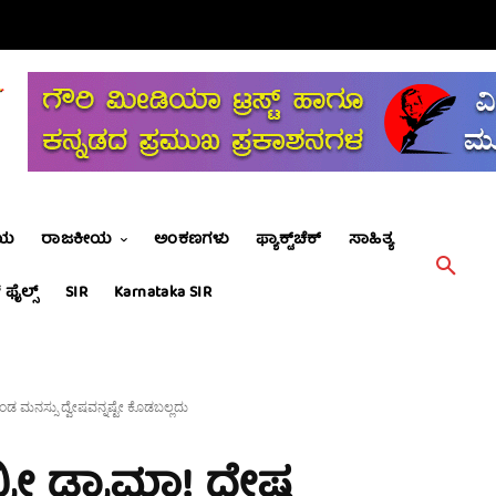
ೀಯ
ರಾಜಕೀಯ
ಅಂಕಣಗಳು
ಫ್ಯಾಕ್ಟ್‌ಚೆಕ್
ಸಾಹಿತ್ಯ
 ಫೈಲ್ಸ್
SIR
Karnataka SIR
ಗೊಂಡ ಮನಸ್ಸು ದ್ವೇಷವನ್ನಷ್ಟೇ ಕೊಡಬಲ್ಲದು
ರೀ ಡ್ರಾಮಾ! ದ್ವೇಷ