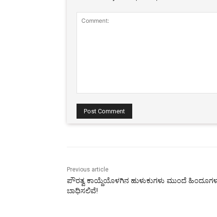
Comment:
Previous article
ಪೌರತ್ವ ಕಾಯ್ದೆಯೊಳಗಿನ ಹುಳುಕುಗಳು ಮುಂದೆ ಹಿಂದೂಗಳನ
ಬಾಧಿಸಲಿವೆ!