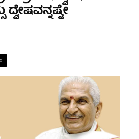
 ದ್ವೇಷವನ್ನಷ್ಟೇ
X