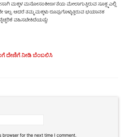
ಗಿ ಮಕ್ಕಳ ಮನೋಸಂಕೀರ್ಣತೆಯ ಮೇಲಾಗುತ್ತಿರುವ ಸೂಕ್ಷ್ಮ ಎಲ್ಲಿ
ೇ ಇಲ್ಲ. ಆದರೆ ತಮ್ಮ ಮಕ್ಕಳು ರೂಪುಗೊಳ್ಳುತ್ತಿರುವ ಭಯಾನಕ
ಚ್ಚರಿಕೆ ವಹಿಸಬೇಕಿದೆಯಷ್ಟೆ!
ಗೆ ದೇಣಿಗೆ ನೀಡಿ ಬೆಂಬಲಿಸಿ
Email:*
Website:
s browser for the next time I comment.