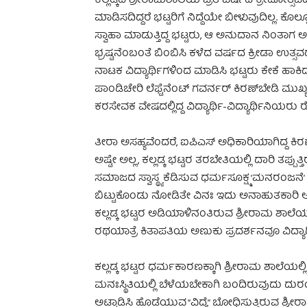
ಕಲ್ಲಡ್ಕದ ಶ್ರೀರಾಮಶಾಲೆಯ ಪ್ರತಿ ವರ್ಷದ ಕ್ರೀಡೋ
ಮಾಡಿಸದಿದ್ದರೆ ಭಟ್ಟರಿಗೆ ನಿದ್ದೆಯೇ ಬೀಳುವುದಿಲ್ಲ. ಕ
ಸ್ವಾಹಾ ಮಾಡುತ್ತಿದ್ದ ಭಟ್ಟರು, ಆ ಅನುದಾನ ನಿಂತಾಗ 
ಭ್ರಷ್ಟನೆಂಬಂತೆ ಬಿಂಬಿಸಿ ಕಳೆದ ವರ್ಷದ ಕ್ರೀಡಾ ಉತ್ಸವದ
ನಾಟಕ ವಿದ್ಯಾರ್ಥಿಗಳಿಂದ ಮಾಡಿಸಿ ಭಟ್ಟರು ಕೇಕೆ ಹಾಕಿ
ಪಾಂಡಿಚೇರಿ ಲೆಫ್ಟೆನೆಂಟ್ ಗವರ್ನರ್ ಕಿರಣ್‍ಬೇಡಿ ಮುಖ್
ಕರಸೇವಕ ವೇಷದಲ್ಲಿದ್ದ ವಿದ್ಯಾರ್ಥಿ-ವಿದ್ಯಾರ್ಥಿನಿಯರ
ತೀರಾ ಅಸಹ್ಯವೆಂದರೆ, ಐಪಿಎಸ್ ಅಧಿಕಾರಿಯಾಗಿದ್ದ ಕ
ಅಷ್ಟೇ ಅಲ್ಲ, ಕಲ್ಲಡ್ಕ ಭಟ್ಟರ ತರಬೇತಿಯಲ್ಲಿ ದಾರಿ ತಪ್ಪು
ಸಮಾಜದ ಸ್ವಾಸ್ಥ್ಯ ಕೆಡಿಸುವ ಧರ್ಮಸೂಕ್ಷ್ಮ ‘ಮನರಂಜನೆ’ ದ
ಬಿಟ್ಟುಕೊಂಡು ನೋಡಿತೇ ವಿನಃ ಇದು ಅನಾಹುತಕಾರಿ ಅತಿರೇ
ಕಲ್ಲಡ್ಕ ಭಟ್ಟರ ಅಡಿಯಾಳಿನಂತಿರುವ ಶ್ರೀರಾಮ ಶಾಲೆಯಲ್
ರಥಯಾತ್ರೆ ಕಿತಾಪತಿಯ ಅಣುಕು ಪ್ರದರ್ಶನವೂ ವಿದ್ಯಾರ್
ಕಲ್ಲಡ್ಕ ಭಟ್ಟರ ಧರ್ಮಕಾರಣಕ್ಕಾಗಿ ಶ್ರೀರಾಮ ಶಾಲೆಯ
ಮನಃಸ್ಥಿತಿಯಲ್ಲಿ ಬೆಳೆಯಬೇಕಾಗಿ ಬಂದಿರುವುದು ದುರಂತ
ಅಟ್ಟಾಡಿಸಿ ಹೊಡೆಯುವ “ವಿದ್ಯೆ” ಬೋಧಿಸುತ್ತಿರುವ ಶ್