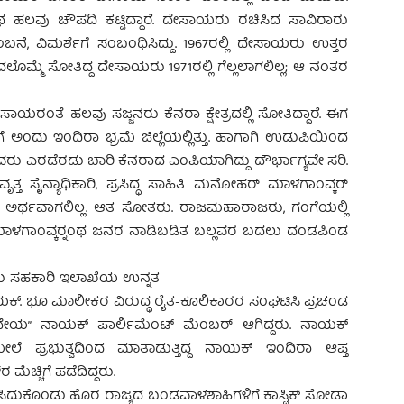
ಹಲವು ಚೌಪದಿ ಕಟ್ಟಿದ್ದಾರೆ. ದೇಸಾಯರು ರಚಿಸಿದ ಸಾವಿರಾರು
ೆ, ವಿಮರ್ಶೆಗೆ ಸಂಬಂಧಿಸಿದ್ದು. 1967ರಲ್ಲಿ ದೇಸಾಯರು ಉತ್ತರ
ೊದಲೊಮ್ಮೆ ಸೋತಿದ್ದ ದೇಸಾಯರು 1971ರಲ್ಲಿ ಗೆಲ್ಲಲಾಗಲಿಲ್ಲ; ಆ ನಂತರ
ೇಸಾಯರಂತೆ ಹಲವು ಸಜ್ಜನರು ಕೆನರಾ ಕ್ಷೇತ್ರದಲ್ಲಿ ಸೋತಿದ್ದಾರೆ. ಈಗ
ಂದು ಇಂದಿರಾ ಭ್ರಮೆ ಜಿಲ್ಲೆಯಲ್ಲಿತ್ತು. ಹಾಗಾಗಿ ಉಡುಪಿಯಿಂದ
ವರು ಎರಡೆರಡು ಬಾರಿ ಕೆನರಾದ ಎಂಪಿಯಾಗಿದ್ದು ದೌರ್ಭಾಗ್ಯವೇ ಸರಿ.
 ಸೈನ್ಯಾಧಿಕಾರಿ, ಪ್ರಸಿದ್ಧ ಸಾಹಿತಿ ಮನೋಹರ್ ಮಾಳಗಾಂವ್ಕರ್
ರರಿಗೆ ಅರ್ಥವಾಗಲಿಲ್ಲ. ಆತ ಸೋತರು. ರಾಜಮಹಾರಾಜರು, ಗಂಗೆಯಲ್ಲಿ
ದ್ದ ಮಾಳಗಾಂವ್ಕರ್‍ನಂಥ ಜನರ ನಾಡಿಬಡಿತ ಬಲ್ಲವರ ಬದಲು ದಂಡಪಿಂಡ
ಅಂದು ಸಹಕಾರಿ ಇಲಾಖೆಯ ಉನ್ನತ
ಕ್. ಭೂ ಮಾಲೀಕರ ವಿರುದ್ಧ ರೈತ-ಕೂಲಿಕಾರರ ಸಂಘಟಿಸಿ ಪ್ರಚಂಡ
ೇಯ” ನಾಯಕ್ ಪಾರ್ಲಿಮೆಂಟ್ ಮೆಂಬರ್ ಆಗಿದ್ದರು. ನಾಯಕ್
 ಪ್ರಭುತ್ವದಿಂದ ಮಾತಾಡುತ್ತಿದ್ದ ನಾಯಕ್ ಇಂದಿರಾ ಆಪ್ತ
ೆಚ್ಚಿಗೆ ಪಡೆದಿದ್ದರು.
 ಕಸಿದುಕೊಂಡು ಹೊರ ರಾಜ್ಯದ ಬಂಡವಾಳಶಾಹಿಗಳಿಗೆ ಕಾಸ್ಟಿಕ್ ಸೋಡಾ