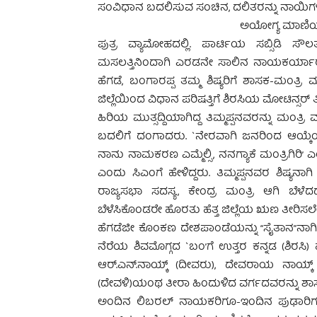
ಸಂವಿಧಾನ ಬದಲಿಸುವ ಸಂಚಿನ, ದಲಿತರನ್ನು ನಾಯಿಗ
ಅಯೋಗ್ಯ ಮಾಣಿಯ ಗ
ಪುತ್ರ ವ್ಯಾಮೋಹದಲ್ಲಿ. ಪಾರ್ಟಿಯ ಸಬ್ಸಿಡಿ ಸೌ
ಮಸಲತ್ತಿನಿಂದಾಗಿ ಎರಡನೇ ಸಾಲಿನ ನಾಯಕರ್ಯಾರನ್ನೂ 
ಹೆಗಡೆ, ಬಂಗಾರಪ್ಪ ತಮ್ಮ ಶಿಷ್ಯರಿಗೆ ಶಾಸಕ-ಮಂತ್ರಿ 
ಜಿಲ್ಲೆಯಿಂದ ವಿಧಾನ ಪರಿಷತ್ತಿಗೆ ಶಿರಸಿಯ ಮೋಟಿನ್ಸರ್
ಹಿರಿಯ ಮುತ್ಸದ್ದಿಯಾಗಿದ್ದ ತಿಮ್ಮಪ್ಪನವರನ್ನು ಮಂತ್ರಿ ಮ
ಬದಲಿಗೆ ದಂಗಾದರು. `ನೇರವಾಗಿ ಜನರಿಂದ ಆಯ್ಕೆಯಾಗ
ನಾನು ನಾಮಕರಣ ಎಮ್ಮೆಲ್ಸಿ, ನನಗ್ಯಾಕೆ ಮಂತ್ರಿಗಿರಿ’ 
ಎಂದು ಸಿಎಂಗೆ ಹೇಳಿದ್ದರು. ತಿಮ್ಮಪ್ಪನವರ ಶಿಷ್ಯನಾ
ರಾಜ್ಯಸಭಾ ಸದಸ್ಯ, ಕೇಂದ್ರ ಮಂತ್ರಿ ಆಗಿ ಬೆಳೆದ
ಬೆಳೆಸಿಕೊಂಡರೇ ಹೊರತು ಹೆತ್ತ ಜಿಲ್ಲೆಯ ಋಣ ತೀರಿಸಲೇ 
ಹೆಗಡೆಜೀ ಕೊಂಕಣ ದೇಶಪಾಂಡೆಯನ್ನು “ಸೈತಾನ”ನಾಗಿ ಬೆ
ನೆರೆಯ ಶಿವಮೊಗ್ಗದ `ಬಂ’ಗೆ ಉತ್ತರ ಕನ್ನಡ (ಶಿರಸಿ) ಹ
ಆರ್.ಎನ್.ನಾಯ್ಕ್ (ದೀವರು), ದೇವರಾಯ ನಾಯ್ಕ್
(ದೇವಳಿ)ಯಂಥ ತೀರಾ ಹಿಂದುಳಿದ ವರ್ಗದವರನ್ನು ಶಾಸ
ಅಂದಿನ ಲಿಬರಲ್ ನಾಯಕರಿಗೂ-ಇಂದಿನ ಪುಢಾರಿಗಳ