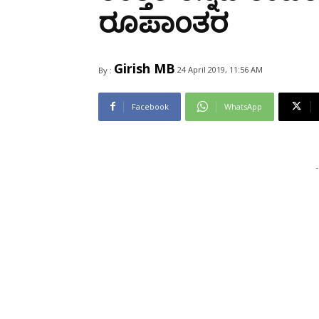
Share
ರೂಪಾಂತರ
Girish MB
24 April 2019, 11:56 AM
By :
Facebook
WhatsApp
-