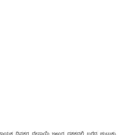
 Advertisement -
ನನಾಯಕ ದಿನಕರ ದೇಸಾಯಿ 1960ರ ದಶಕದಲ್ಲಿ ಬರೆದ ಚುಟುಕು.