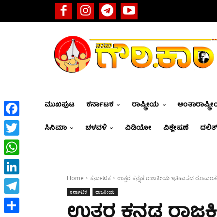
ಮುಖಪುಟ
ಕರ್ನಾಟಕ
ರಾಷ್ಟ್ರೀಯ
ಅಂತಾರಾಷ್ಟ್ರ
Facebook
ಸಿನಿಮಾ
ಚಳವಳಿ
ವಿಡಿಯೋ
ವಿಶ್ಲೇಷಣೆ
ದಲಿತ್
Twitter
WhatsApp
Home
ಕರ್ನಾಟಕ
ಉತ್ತರ ಕನ್ನಡ ರಾಜಕೀಯ ಇತಿಹಾಸದ ರೂಪಾಂ
LinkedIn
ಕರ್ನಾಟಕ
ರಾಜಕೀಯ
Telegram
ಉತ್ತರ ಕನ್ನಡ ರಾ