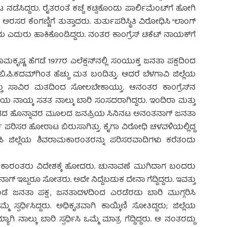
ಡೆಸಿದ್ದರು. ರೈತರಂತೆ ಕಚ್ಚೆ ಕಟ್ಟಿಕೊಂಡು ಪಾರ್ಲಿಮೆಂಟ್‍ಗೆ ಹೋಗಿ
ಸರ ಕೆಂಗಣ್ಣಿಗೆ ತುತ್ತಾದರು. ತುರ್ತುಪರಿಸ್ಥಿತಿ ವಿರೋಧಿಸಿ “ಲಾಂಗ್
ಎದುರು ಹಾಕಿಕೊಂಡಿದ್ದರು. ನಂತರ ಕಾಂಗ್ರೆಸ್ ಟಿಕೆಟ್ ನಾಯಕ್‍ಗೆ
” ರಾಮಕೃಷ್ಣ ಹೆಗಡೆ 1977ರ ಎಲೆಕ್ಷನ್‍ನಲ್ಲಿ ಸಂಯುಕ್ತ ಜನತಾ ಪಕ್ಷದಿಂದ
ಳಿ ಬಿ.ಪಿ.ಕದಮ್‍ಗಿಂತ ಹೆಚ್ಚು ಮತ ಬಂದಿತ್ತು. ಆದರೆ ಬೆಳಗಾವಿ ಜಿಲ್ಲೆಯ
ವತ್ತು ಸಾವಿರ ಮತದಿಂದ ಸೋಲಬೇಕಾಯ್ತು. ಆನಂತರ ಕಾಂಗ್ರೆಸ್‍ನ
 ನಾಯ್ಕ ಸತತ ನಾಲ್ಕು ಬಾರಿ ಸಂಸದರಾಗಿದ್ದರು. ಇಂದಿರಾ ಮತ್ತು
ತರ ಕನ್ನಡದ ಹೊನ್ನಾವರ ಮೂಲದ ಜನಪ್ರಿಯ ಸಿನಿನಟ ಅನಂತನಾಗ್ ಜನತಾ
್ಡ್ ಪರಿಸರ ಹೋರಾಟ ಬಿರುಸಾಗಿತ್ತು. ಕೈಗಾ ವಿರೋಧಿ ಚಳವಳಿಯಲ್ಲಿದ್ದ
ಡುಪಿ ಜಿಲ್ಲೆಯ ಶಿವರಾಮಕಾರಂತರನ್ನು ಪರಿಸರವಾದಿಗಳು ಕರೆತಂದು
 ಕಾರಂತರು ವಿದೇಶಕ್ಕೆ ಹೋದರು. ಚುನಾವಣೆ ಮುಗಿದಾಗ ಬಂದರು
 ಇಬ್ಬರೂ ಸೋತರು. ಅದೇ ನಿದ್ದೆಬಡುಕ ದೇನಾ ಗೆದ್ದಿದ್ದರು. ಇವತ್ತು
ಂಡೆ ಜನತಾ ಪಕ್ಷ, ಜನತಾದಳದಿಂದ ಎರಡೆರಡು ಬಾರಿ ಮುಗ್ಗರಿಸಿ
ಮೆ ಸ್ಪರ್ಧಿಸಿದ್ದರು. ಅಧಿಕೃತವಾಗಿ ಕಾಯ್ಕಿಣಿ ಸೋತಿದ್ದರು; ಜಿಲ್ಲೆಯ
ನಾಲ್ಕು ಬಾರಿ ಸ್ಪರ್ಧಿಸಿ ಒಮ್ಮೆ ಮಾತ್ರ ಗೆದ್ದಿದ್ದರು. ಆ ನಂತರದ್ದು