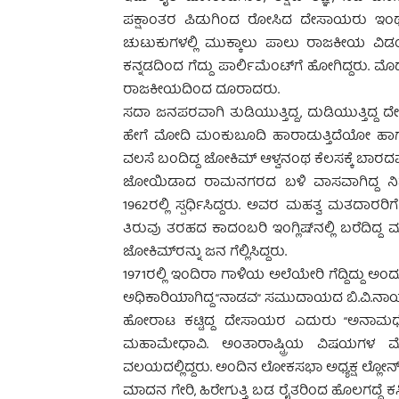
ಪಕ್ಷಾಂತರ ಪಿಡುಗಿಂದ ರೋಸಿದ ದೇಸಾಯರು ಇಂಥ 
ಚುಟುಕುಗಳಲ್ಲಿ ಮುಕ್ಕಾಲು ಪಾಲು ರಾಜಕೀಯ ವಿಡಂಬನ
ಕನ್ನಡದಿಂದ ಗೆದ್ದು ಪಾರ್ಲಿಮೆಂಟ್‍ಗೆ ಹೋಗಿದ್ದರು. ಮ
ರಾಜಕೀಯದಿಂದ ದೂರಾದರು.
ಸದಾ ಜನಪರವಾಗಿ ತುಡಿಯುತ್ತಿದ್ದ, ದುಡಿಯುತ್ತಿದ್ದ ದ
ಹೇಗೆ ಮೋದಿ ಮಂಕುಬೂದಿ ಹಾರಾಡುತ್ತಿದೆಯೋ ಹಾಗೆ ಅ
ವಲಸೆ ಬಂದಿದ್ದ ಜೋಕಿಮ್ ಆಳ್ವನಂಥ ಕೆಲಸಕ್ಕೆ ಬಾರದ
ಜೋಯಿಡಾದ ರಾಮನಗರದ ಬಳಿ ವಾಸವಾಗಿದ್ದ ನಿವೃತ್ತ
1962ರಲ್ಲಿ ಸ್ಪರ್ಧಿಸಿದ್ದರು. ಅವರ ಮಹತ್ವ ಮತದಾ
ತಿರುವು ತರಹದ ಕಾದಂಬರಿ ಇಂಗ್ಲಿಷ್‍ನಲ್ಲಿ ಬರೆದಿ
ಜೋಕಿಮ್‍ರನ್ನು ಜನ ಗೆಲ್ಲಿಸಿದ್ದರು.
1971ರಲ್ಲಿ ಇಂದಿರಾ ಗಾಳಿಯ ಅಲೆಯೇರಿ ಗೆದ್ದಿದ್ದು 
ಅಧಿಕಾರಿಯಾಗಿದ್ದ “ನಾಡವ” ಸಮುದಾಯದ ಬಿ.ವಿ.ನಾಯ
ಹೋರಾಟ ಕಟ್ಟಿದ್ದ ದೇಸಾಯರ ಎದುರು “ಅನಾಮಧ
ಮಹಾಮೇಧಾವಿ. ಅಂತಾರಾಷ್ಟ್ರಿಯ ವಿಷಯಗಳ ಮೇಲೆ
ವಲಯದಲ್ಲಿದ್ದರು. ಅಂದಿನ ಲೋಕಸಭಾ ಅಧ್ಯಕ್ಷ ಲ್ಲೋನ್‍ರ ಮ
ಮಾದನ ಗೇರಿ, ಹಿರೇಗುತ್ತಿ ಬಡ ರೈತರಿಂದ ಹೊಲಗದ್ದೆ