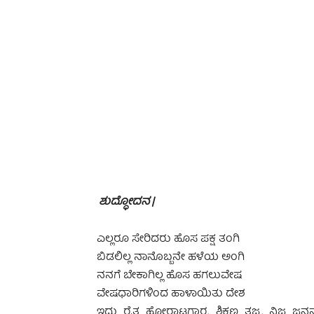
-
ಶುದ್ಧೋದನ |
ಎಲ್ಲರೂ ಸೇರಿದರು ಹೊಸ ಪಕ್ಷ ತಂಗಿ
ಬಿಡಲಿಲ್ಲ ನಾನೊಬ್ಬನೇ ಹಳೆಯ ಅಂಗಿ
ನನಗೆ ಬೇಕಾಗಿಲ್ಲ ಹೊಸ ಹಗಲುವೇಷ
ವೇಷಧಾರಿಗಳಿಂದ ಹಾಳಾಯಿತು ದೇಶ
ಇದು ರೈತ ಹೋರಾಟಗಾರ, ಶಿಕ್ಷಣ ತಜ್ಞ, ನಿಜ ಜ