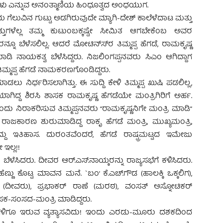
ಳು ಎನ್ನುವ ಅನಂತ್ಮಾಣಿಯ ಹಿಂಧೂತ್ವದ ಅಂಧಯುಗ.
ೆಲುವಿನ ಗುಟ್ಟು ಅಡಗಿರುವುದೇ ಮ್ಯಾಗಿ-ದೇಶ್ ಕಾಲೆಳೆದಾಟ ಮತ್ತು
ಲತ್ತುಗಳೆಲ್ಲ ತಮ್ಮ ಕುಟುಂಬಕ್ಕಷ್ಟೇ ಸೀಮಿತ ಆಗಬೇಕೆಂಬ ಅವರ
ಬೆಳೆಸಲಿಲ್ಲ. ಆದರೆ ಮೋಟಿನ್ಸ್‍ರ ತಿಮ್ಮಪ್ಪ ಹೆಗಡೆ, ರಾಮಕೃಷ್ಣ
ಮಾಡಿ ನಾಯಕತ್ವ ಬೆಳೆಸಿದ್ದರು. ನಿಜಲಿಂಗಪ್ಪನವರು ಸಿಎಂ ಆಗಿದ್ದಾಗ
 ತಿಮ್ಮಪ್ಪ ಹೆಗಡೆ ನಾಮಕರಣಗೊಂಡಿದ್ದರು.
ಾಡಲು ನಿರ್ಧರಿಸಲಾಗಿತ್ತು. ಈ ಸುದ್ದಿ ಕೇಳಿ ತಿಮ್ಮಪ್ಪ ಖುಷಿ ಪಡಲಿಲ್ಲ,
ಿದ್ದ ಶಿರಸಿ ಶಾಸಕ ರಾಮಕೃಷ್ಣ ಹೆಗಡೆಯೇ ಮಂತ್ರಿಗಿರಿಗೆ ಅರ್ಹ.
ಎಂದು ನಿರಾಕರಿಸುವ ತಿಮ್ಮಪ್ಪನವರು “ರಾಮಕೃಷ್ಣನಿಗೇ ಮಂತ್ರಿ ಮಾಡಿ”
ಗಿ ರಾಜಕಾರಣ ಶುರುಮಾಡಿದ್ದ ರಾಕೃ ಹೆಗಡೆ ಮಂತ್ರಿ, ಮುಖ್ಯಮಂತ್ರಿ,
ದ್ದು ಇತಿಹಾಸ. ದುರಂತವೆಂದರೆ, ಹೆಗಡೆ ರಾಷ್ಟ್ರಮಟ್ಟದ ಇಮೇಜು
ಇಲ್ಲ!!
ಳೆಸಿದರು. ದೀವರ ಆರ್.ಎಸ್.ನಾಯ್ಕರನ್ನು ರಾಜ್ಯಸಭೆಗೆ ಕಳಿಸಿದರು.
ೆಣ್ಣು ಕೊಟ್ಟ ಮಾವನ ಮನೆ. `ಬಂ’ ಕೆ.ಎಚ್.ಗೌಡ (ಹಾಲಕ್ಕಿ ಒಕ್ಕಲಿಗ),
 (ದೀವರು), ಪ್ರಭಾಕರ್ ರಾಣೆ (ಮರಠ), ವಂಸತ್ ಅಸ್ನೋಟಿಕರ್
ಕ-ಸಂಸದ-ಮಂತ್ರಿ ಮಾಡಿದ್ದರು.
ಿಗೂ ಇರುವ ವ್ಯತ್ಯಾಸವಿದು! ಇಂದು ಎರಡು-ಮೂರು ದಶಕದಿಂದ