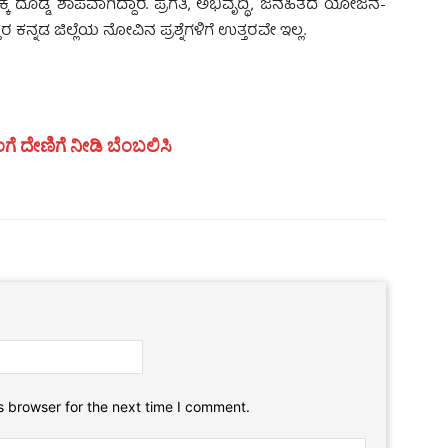
್ಕೆ ದೊಡ್ಡ ಶಾಪವಾಗಿದ್ದಾರೆ. ಪ್ರಗತಿ, ಅಭಿವೃದ್ಧಿ, ಜನಹಿತದ ಯೋಜನೆ-
ನ್ನಡ ಜಿಲ್ಲೆಯ ನೋವಿನ ಪ್ರಶ್ನೆಗಳಿಗೆ ಉತ್ತರವೇ ಇಲ್ಲ.
ಗೆ ದೇಣಿಗೆ ನೀಡಿ ಬೆಂಬಲಿಸಿ
Email:*
Website:
s browser for the next time I comment.