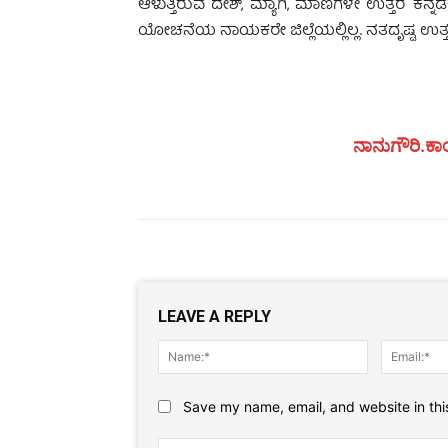
ಆಳುತ್ತಿರುವ ದೇಶ್, ಮ್ಯಾಗಿ, ಮಾಣಿಗಳೇ ಉತ್ತರ ಕನ್ನಡಕ
ಯೋಚನೆಯ ನಾಯಕರೇ ಜಿಲ್ಲೆಯಲ್ಲಿಲ್ಲ. ನತದೃಷ್ಟ ಉತ್ತರ ಕ
ನಾನುಗೌರಿ.ಕಾಂ
LEAVE A REPLY
Name:*
Save my name, email, and website in thi