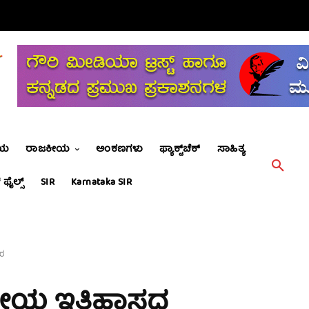
ೀಯ
ರಾಜಕೀಯ
ಅಂಕಣಗಳು
ಫ್ಯಾಕ್ಟ್‌ಚೆಕ್
ಸಾಹಿತ್ಯ
 ಫೈಲ್ಸ್
SIR
Karnataka SIR
ತರ
ಜಕೀಯ ಇತಿಹಾಸದ