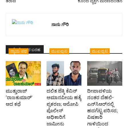
ತರಾಟೆ
ಕೊಂದ ವ್ಯಕ್ತಿಗೆ ಮರಣದಂಡನೆ
ನಾನು ಗೌರಿ
ಇದೇ ಲೇಖಕರ ಬರಹ
ನ್ಯಾಯ ಪಥ
ಮುಖಪುಟ
ಮುಖಪುಟ
ಮುತ್ತುರಾಜ್
ದಲಿತ ಟೆಕ್ಕಿ ಕೆವಿನ್
ದೀಪಾವಳಿಯ
‘ರಾಜಕುಮಾರ್‍’
ಅಮಾನವೀಯ ಹತ್ಯೆ
ನಂತರ ದೆಹಲಿ-
ಆದ ಕಥೆ
ಪ್ರಕರಣ; ಆರೋಪಿ
ಎನ್‌ಸಿಆರ್‌ನಲ್ಲಿ
ಪೊಲೀಸ್‌
ಹದಗೆಟ್ಟ ಪರಿಸರ;
ಅಧಿಕಾರಿಗೆ
ವಿಷಕಾರಿ
ಜಾಮೀನು
ಗಾಳಿಯಿಂದ