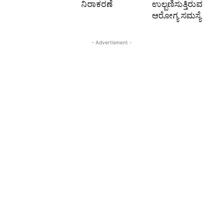
ನಿರಾಕರಣೆ
ಉಲ್ಬಣಿಸುತ್ತಿರುವ
ಆರೋಗ್ಯ ಸಮಸ್ಯೆ
- Advertisment -