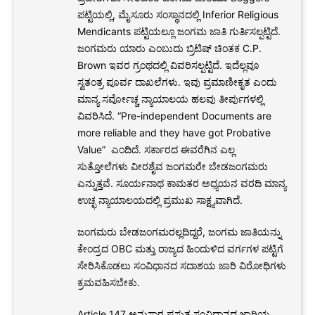
ಪಟ್ಟಿಯಲ್ಲಿ, ಮೈಸೂರು ಸಂಸ್ಥಾನದಲ್ಲಿ Inferior Religious
Mendicants ಪಟ್ಟಿಯಲ್ಲೂ ಜಂಗಮ ಜಾತಿ ಗುರ್ತಿಸಲ್ಪಟ್ಟಿದೆ.
ಜಂಗಮರು ಯಾರು ಎಂಬುದು ಬ್ರಿಟಿಷ್ ಚಿಂತಕ C.P.
Brown ಇವರ ಗ್ರಂಥದಲ್ಲಿ ವಿವರಿಸಲ್ಪಟ್ಟಿದೆ. ಇದೆಲ್ಲವೂ
ಸ್ವತಂತ್ರ ಪೂರ್ವ ದಾಖಲೆಗಳು. ಇವು ಪ್ರಮಾಣೀಕೃತ ಎಂದು
ಮಾನ್ಯ ಸರ್ವೋಚ್ಚ ನ್ಯಾಯಾಲಯ ಹಲವು ತೀರ್ಪುಗಳಲ್ಲಿ
ವಿವರಿಸಿದೆ. “Pre-independent Documents are
more reliable and they have got Probative
Value” ಎಂದಿದೆ. ಸರ್ಕಾರದ ಈವರೆಗಿನ ಎಲ್ಲ
ಸುತ್ತೋಲೆಗಳು ವೀರಶೈವ ಜಂಗಮರೇ ಬೇಡಜಂಗಮರು
ಎನ್ನುತ್ತವೆ. ಸೂರ್ಯನಾಥ ಕಾಮತರ ಅಧ್ಯಯನ ವರದಿ ಮಾನ್ಯ
ಉಚ್ಛ ನ್ಯಾಯಾಲಯದಲ್ಲಿ ಪ್ರಮುಖ ಸಾಕ್ಷ್ಯವಾಗಿದೆ.
ಜಂಗಮರು ಬೇಡಜಂಗಮರಲ್ಲದಿದ್ದರೆ, ಜಂಗಮ ಜಾತಿಯನ್ನು
ಕೇಂದ್ರದ OBC ಮತ್ತು ರಾಜ್ಯದ ಹಿಂದುಳಿದ ವರ್ಗಗಳ ಪಟ್ಟಿಗೆ
ಸೇರಿಸಿಕೊಡಲು ಸಂವಿಧಾನದ ಸದಾಶಯ ಜಾರಿ ವಿರೋಧಿಗಳು
ಕ್ರಮವಹಿಸಬೇಕು.
Article 147 ಅನುಸಾರ ಪ್ರಸ್ತುತ ಸಂವಿಧಾನದ ಜಾರಿಯ