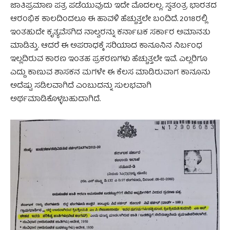
ಜಾತಿಪ್ರಮಾಣ ಪತ್ರ ಪಡೆಯುವುದು ಇದೇ ಮೊದಲಲ್ಲ. ಸ್ವತಂತ್ರ ಭಾರತದ
ಆರಂಭಿಕ ಕಾಲದಿಂದಲೂ ಈ ಹಾವಳಿ ಹೆಚ್ಚುತ್ತಲೇ ಬಂದಿದೆ. 2018ರಲ್ಲಿ
ಇಂತಹುದೇ ಕೃತ್ಯವೆಸಗಿದ ನಾಲ್ವರನ್ನು ಕರ್ನಾಟಕ ಸರ್ಕಾರ ಅಮಾನತು
ಮಾಡಿತ್ತು. ಆದರೆ ಈ ಅಪರಾಧಕ್ಕೆ ಸರಿಯಾದ ಕಾನೂನಿನ ನಿರ್ಬಂಧ
ಇಲ್ಲದಿರುವ ಕಾರಣ ಇಂತಹ ಪ್ರಕರಣಗಳು ಹೆಚ್ಚುತ್ತಲೇ ಇವೆ. ಎಲ್ಲರಿಗೂ
ಎದ್ದು ಕಾಣುವ ಶಾಸಕನ ಮಗಳೇ ಈ ಕೆಲಸ ಮಾಡಿರುವಾಗ ಕಾನೂನು
ಅದೆಷ್ಟು ಸಡಿಲವಾಗಿದೆ ಎಂಬುದನ್ನು ಸುಲಭವಾಗಿ
ಅರ್ಥಮಾಡಿಕೊಳ್ಳಬಹುದಾಗಿದೆ.