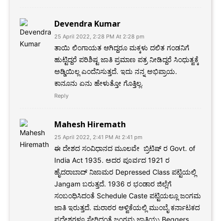
Devendra Kumar
25 April 2022, 2:28 PM At 2:28 pm
ತಾಯಿ ಲಿಂಗಾಯತ ಆಗಿದ್ದರೂ ಮಕ್ಕಳು ದಲಿತ ಗಂಡನಿಗೆ
ಹುಟ್ಟಿದ್ದರೆ ಪರಿಶಿಷ್ಟ ಜಾತಿ ಪ್ರಮಾಣ ಪತ್ರ ನೀಡಿದ್ದರೆ ಸಿಂಧುತ್ವಕ್ಕೆ
ಅಡ್ಡಿಯಿಲ್ಲ ಎಂದೆನಿಸುತ್ತದೆ. ಇದು ನನ್ನ ಅಭಿಪ್ರಾಯ.
ಕಾನೂನು ಏನು ಹೇಳುತ್ತೋ ಗೊತ್ತಿಲ್ಲ.
Reply
Mahesh Hiremath
25 April 2022, 2:41 PM At 2:41 pm
ಈ ದೇಶದ ಸಂವಿಧಾನದ ಮೂಲವೇ ಬ್ರಿಟಿಷ್ ರ Govt. of
India Act 1935. ಅದರ ಪೂರ್ವದ 1921 ರ
ಹೈದರಾಬಾದ್ ನಿಜಾಮರ Depressed Class ಪಟ್ಟಿಯಲ್ಲಿ
Jangam ಬರುತ್ತದೆ. 1936 ರ ಭಂಡಾರ ಜಿಲ್ಲೆಗೆ
ಸಂಬಂಧಿಸಿದಂತೆ Schedule Caste ಪಟ್ಟಿಯಲ್ಲೂ ಜಂಗಮ
ಜಾತಿ ಇರುತ್ತದೆ. ಮರಾಠರ ಆಳ್ವಿಕೆಯಲ್ಲಿ ಮುಂಬೈ ಕರ್ನಾಟಕದ
ಪ್ರದೇಶಗಳೂ ಸೇರಿದಂತೆ ಜಂಗಮ ಜಾತಿಯು Beggers