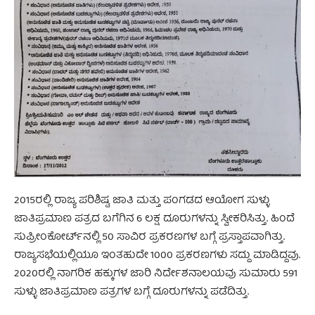
2015ರಲ್ಲಿ ರಾಜ್ಯ ಪರಿಶಿಷ್ಟ ಜಾತಿ ಮತ್ತು ಪಂಗಡದ ಆಯೋಗ ಸುಳ್ಳು
ಜಾತಿಪ್ರಮಾಣ ಪತ್ರದ ಬಗೆಗಿನ 6 ಲಕ್ಷ ದೂರುಗಳನ್ನು ಸ್ವೀಕರಿಸಿತ್ತು. ಹಿಂದೆ
ಸುಪ್ರೀಂಕೋರ್ಟ್‌ನಲ್ಲಿ 50 ಸಾವಿರ ಪ್ರಕರಣಗಳ ಬಗ್ಗೆ ಪ್ರಸ್ತಾಪವಾಗಿತ್ತು.
ರಾಜ್ಯಸಭೆಯಲ್ಲಿಯೂ ಇಂತಹುದೇ 1000 ಪ್ರಕರಣಗಳು ಸದ್ದು ಮಾಡಿದ್ದವು.
2020ರಲ್ಲಿ ನಾಗರಿಕ ಹಕ್ಕುಗಳ ಜಾರಿ ನಿರ್ದೇಶನಾಲಯವು ಸುಮಾರು 591
ಸುಳ್ಳು ಜಾತಿಪ್ರಮಾಣ ಪತ್ರಗಳ ಬಗ್ಗೆ ದೂರುಗಳನ್ನು ಪಡೆದಿತ್ತು.