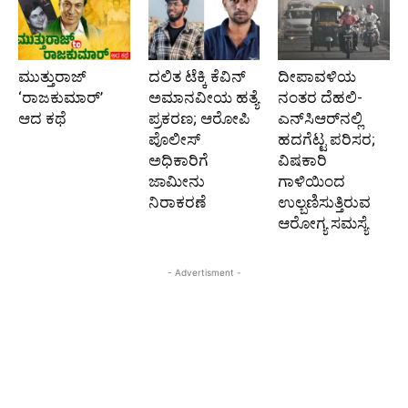
ಮುತ್ತುರಾಜ್
ದಲಿತ ಟೆಕ್ಕಿ ಕೆವಿನ್
ದೀಪಾವಳಿಯ
‘ರಾಜಕುಮಾರ್‍’
ಅಮಾನವೀಯ ಹತ್ಯೆ
ನಂತರ ದೆಹಲಿ-
ಆದ ಕಥೆ
ಪ್ರಕರಣ; ಆರೋಪಿ
ಎನ್‌ಸಿಆರ್‌ನಲ್ಲಿ
ಪೊಲೀಸ್‌
ಹದಗೆಟ್ಟ ಪರಿಸರ;
ಅಧಿಕಾರಿಗೆ
ವಿಷಕಾರಿ
ಜಾಮೀನು
ಗಾಳಿಯಿಂದ
ನಿರಾಕರಣೆ
ಉಲ್ಬಣಿಸುತ್ತಿರುವ
ಆರೋಗ್ಯ ಸಮಸ್ಯೆ
- Advertisment -