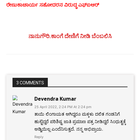
ರೇಣುಕಾಚಾರ್ಯ ಸಹೋದರನ ವಿರುದ್ಧ ಎಫ್‌ಐಆ‌‌ರ್‌
ನಾನುಗೌರಿ.ಕಾಂಗೆ ದೇಣಿಗೆ ನೀಡಿ ಬೆಂಬಲಿಸಿ
3 COMMENTS
Devendra Kumar
25 April 2022, 2:24 PM At 2:24 pm
ತಾಯಿ ಲಿಂಗಾಯತ ಆಗಿದ್ದರೂ ಮಕ್ಕಳು ದಲಿತ ಗಂಡನಿಗೆ
ಹುಟ್ಟಿದ್ದರೆ ಪರಿಶಿಷ್ಟ ಜಾತಿ ಪ್ರಮಾಣ ಪತ್ರ ನೀಡಿದ್ದರೆ ಸಿಂಧುತ್ವಕ್ಕೆ
ಅಡ್ಡಿಯಿಲ್ಲ ಎಂದೆನಿಸುತ್ತದೆ. ನನ್ನ ಅಭಿಪ್ರಾಯ.
Reply