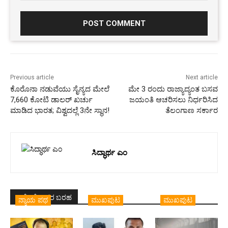
Comment:
Previous article
Next article
ಕೊರೊನಾ ನಡುವೆಯು ಸೈನ್ಯದ ಮೇಲೆ
ಮೇ 3 ರಂದು ರಾಜ್ಯಾದ್ಯಂತ ಬಸವ
7,660 ಕೋಟಿ ಡಾಲರ್‌ ಖರ್ಚು
ಜಯಂತಿ ಆಚರಿಸಲು ನಿರ್ಧರಿಸಿದ
ಮಾಡಿದ ಭಾರತ; ವಿಶ್ವದಲ್ಲೆ 3ನೇ ಸ್ಥಾನ!
ತೆಲಂಗಾಣ ಸರ್ಕಾರ
ಸಿದ್ಧಾರ್ಥ ಎಂ
ಇದೇ ಲೇಖಕರ ಬರಹ
ನ್ಯಾಯ ಪಥ
ಮುಖಪುಟ
ಮುಖಪುಟ