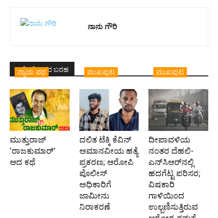
ನಾನು ಗೌರಿ
ಇದೇ ಲೇಖಕರ ಬರಹ
ನ್ಯಾಯ ಪಥ
ಮುಖಪುಟ
ಮುಖಪುಟ
ಮುತ್ತುರಾಜ್
ದಲಿತ ಟೆಕ್ಕಿ ಕೆವಿನ್
ದೀಪಾವಳಿಯ
‘ರಾಜಕುಮಾರ್‍’
ಅಮಾನವೀಯ ಹತ್ಯೆ
ನಂತರ ದೆಹಲಿ-
ಆದ ಕಥೆ
ಪ್ರಕರಣ; ಆರೋಪಿ
ಎನ್‌ಸಿಆರ್‌ನಲ್ಲಿ
ಪೊಲೀಸ್‌
ಹದಗೆಟ್ಟ ಪರಿಸರ;
ಅಧಿಕಾರಿಗೆ
ವಿಷಕಾರಿ
ಜಾಮೀನು
ಗಾಳಿಯಿಂದ
ನಿರಾಕರಣೆ
ಉಲ್ಬಣಿಸುತ್ತಿರುವ
ಆರೋಗ್ಯ ಸಮಸ್ಯೆ