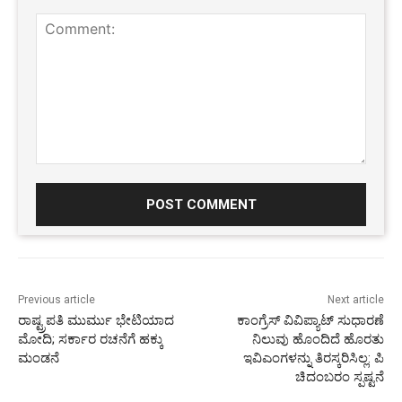
Comment:
Previous article
Next article
ರಾಷ್ಟ್ರಪತಿ ಮುರ್ಮು ಭೇಟಿಯಾದ
ಕಾಂಗ್ರೆಸ್ ವಿವಿಪ್ಯಾಟ್‌ ಸುಧಾರಣೆ
ಮೋದಿ; ಸರ್ಕಾರ ರಚನೆಗೆ ಹಕ್ಕು
ನಿಲುವು ಹೊಂದಿದೆ ಹೊರತು
ಮಂಡನೆ
ಇವಿಎಂಗಳನ್ನು ತಿರಸ್ಕರಿಸಿಲ್ಲ: ಪಿ
ಚಿದಂಬರಂ ಸ್ಪಷ್ಟನೆ