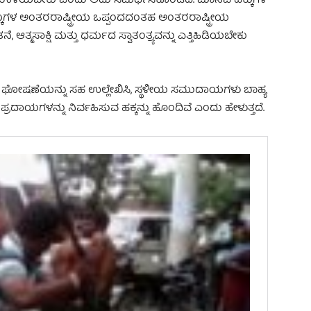
್ಥಳಗಳಾಗಿ ಉಳಿಯಬೇಕು ಎಂದು ಅದು ಸಮರ್ಥಿಸಿಕೊಂಡಿದೆ. ಮಾನವ ಹಕ್ಕುಗಳ
್ಕುಗಳ ಅಂತರರಾಷ್ಟ್ರೀಯ ಒಪ್ಪಂದದಂತಹ ಅಂತರರಾಷ್ಟ್ರೀಯ
, ಆತ್ಮಸಾಕ್ಷಿ ಮತ್ತು ಧರ್ಮದ ಸ್ವಾತಂತ್ರ್ಯವನ್ನು ಎತ್ತಿಹಿಡಿಯಬೇಕು
ಥೆಯ ಘೋಷಣೆಯನ್ನು ಸಹ ಉಲ್ಲೇಖಿಸಿ, ಸ್ಥಳೀಯ ಸಮುದಾಯಗಳು ಬಾಹ್ಯ
ಸಂಪ್ರದಾಯಗಳನ್ನು ನಿರ್ವಹಿಸುವ ಹಕ್ಕನ್ನು ಹೊಂದಿವೆ ಎಂದು ಹೇಳುತ್ತದೆ.