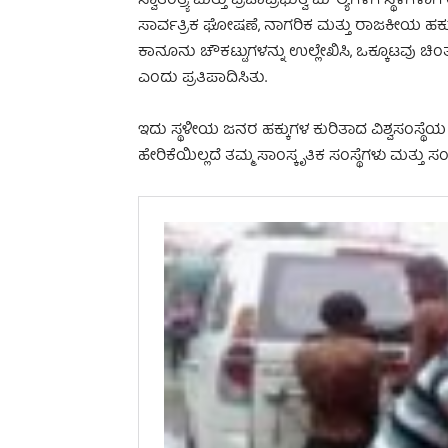
ಸ್ವಾತಂತ್ರ್ಯ ಮತ್ತು ಪ್ರಜಾಪ್ರಭುತ್ವ ಮೌಲ್ಯಗಳಿಗೆ ಸ
ಸಾರ್ವತ್ರಿಕ ಘೋಷಣೆ, ನಾಗರಿಕ ಮತ್ತು ರಾಜಕೀಯ ಹಕ
ಕಾನೂನು ಚೌಕಟ್ಟುಗಳನ್ನು ಉಲ್ಲೇಖಿಸಿ, ಒಕ್ಕೂಟವು ಚಿಂತನೆ
ಎಂದು ಪ್ರತಿಪಾದಿಸಿತು.
ಇದು ಸ್ಥಳೀಯ ಜನರ ಹಕ್ಕುಗಳ ಕುರಿತಾದ ವಿಶ್ವಸಂಸ್
ಹೇರಿಕೆಯಿಲ್ಲದೆ ತಮ್ಮ ಸಾಂಸ್ಕೃತಿಕ ಸಂಸ್ಥೆಗಳು ಮತ್ತು 