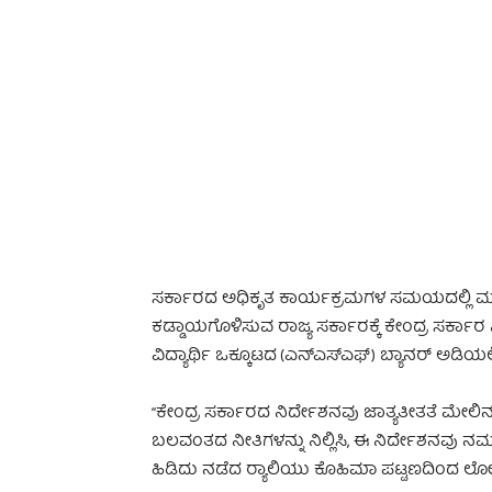
-
ಸರ್ಕಾರದ ಅಧಿಕೃತ ಕಾರ್ಯಕ್ರಮಗಳ ಸಮಯದಲ್ಲಿ ಮತ್ತು
ಕಡ್ಡಾಯಗೊಳಿಸುವ ರಾಜ್ಯ ಸರ್ಕಾರಕ್ಕೆ ಕೇಂದ್ರ ಸರ್
ವಿದ್ಯಾರ್ಥಿ ಒಕ್ಕೂಟದ (ಎನ್‌ಎಸ್‌ಎಫ್) ಬ್ಯಾನರ್ ಅಡಿಯಲ್ಲ
“ಕೇಂದ್ರ ಸರ್ಕಾರದ ನಿರ್ದೇಶನವು ಜಾತ್ಯತೀತತೆ ಮೇಲಿ
ಬಲವಂತದ ನೀತಿಗಳನ್ನು ನಿಲ್ಲಿಸಿ, ಈ ನಿರ್ದೇಶನವು 
ಹಿಡಿದು ನಡೆದ ರ‍್ಯಾಲಿಯು ಕೊಹಿಮಾ ಪಟ್ಟಣದಿಂದ ಲೋಕ