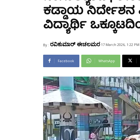
Share
ಕಡ್ಡಾಯ ನಿರ್ದೇಶನ
ವಿದ್ಯಾರ್ಥಿ ಒಕ್ಕೂಟದ
ರವಿಕುಮಾರ್ ಈಚಲಮರ
17 March 2026, 1:22 PM
By :
Facebook
WhatsApp