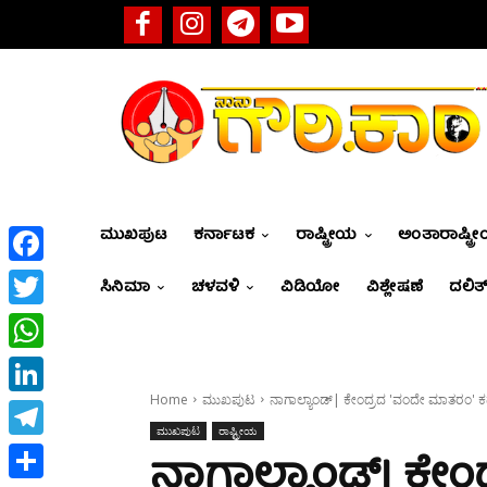
ಮುಖಪುಟ
ಕರ್ನಾಟಕ
ರಾಷ್ಟ್ರೀಯ
ಅಂತಾರಾಷ್ಟ್ರ
Facebook
ಸಿನಿಮಾ
ಚಳವಳಿ
ವಿಡಿಯೋ
ವಿಶ್ಲೇಷಣೆ
ದಲಿತ್
Twitter
WhatsApp
Home
ಮುಖಪುಟ
ನಾಗಾಲ್ಯಾಂಡ್‌| ಕೇಂದ್ರದ 'ವಂದೇ ಮಾತರಂ' ಕಡ್
LinkedIn
ಮುಖಪುಟ
ರಾಷ್ಟ್ರೀಯ
Telegram
ನಾಗಾಲ್ಯಾಂಡ್‌| ಕೇ