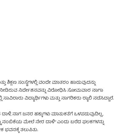
 Advertisement -
 ಶಿಕ್ಷಣ ಸಂಸ್ಥೆಗಳಲ್ಲಿ ವಂದೇ ಮಾತರಂ ಹಾಡುವುದನ್ನು
ಕಾರ ನೀಡಿರುವ ನಿರ್ದೇಶನವನ್ನು ವಿರೋಧಿಸಿ ಸೋಮವಾರ ನಾಗಾ
ಿ ಸಾವಿರಾರು ವಿದ್ಯಾರ್ಥಿಗಳು ಮತ್ತು ನಾಗರಿಕರು ರ‍್ಯಾಲಿ ನಡೆಸಿದ್ದಾರೆ.
ನ ದಾಳಿ, ನಾಗ ಜನರ ಹಕ್ಕುಗಳು ಮಾತುಕತೆಗೆ ಒಳಪಡುವುದಿಲ್ಲ,
ನಮ್ಮ ನಂಬಿಕೆಯ ಮೇಲೆ ನೇರ ದಾಳಿ” ಎಂದು ಬರೆದ ಫಲಕಗಳನ್ನು
 ಭವನಕ್ಕೆ ತಲುಪಿತು.