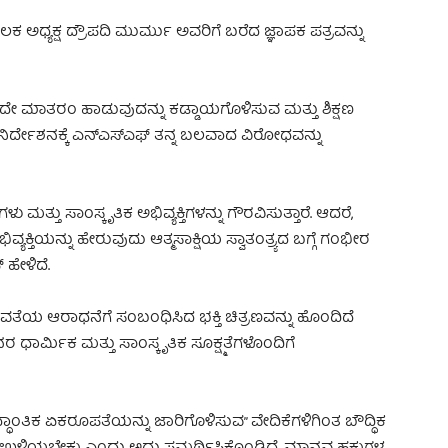
ಅಧ್ಯಕ್ಷ ದ್ರೌಪದಿ ಮುರ್ಮು ಅವರಿಗೆ ಬರೆದ ಜ್ಞಾಪಕ ಪತ್ರವನ್ನು
ದೇ ಮಾತರಂ ಹಾಡುವುದನ್ನು ಕಡ್ಡಾಯಗೊಳಿಸುವ ಮತ್ತು ಶಿಕ್ಷಣ
ನಿರ್ದೇಶನಕ್ಕೆ ಎನ್‌ಎಸ್‌ಎಫ್ ತನ್ನ ಬಲವಾದ ವಿರೋಧವನ್ನು
ತ್ತು ಸಾಂಸ್ಕೃತಿಕ ಅಭಿವ್ಯಕ್ತಿಗಳನ್ನು ಗೌರವಿಸುತ್ತಾರೆ. ಆದರೆ,
್ತಿಯನ್ನು ಹೇರುವುದು ಆತ್ಮಸಾಕ್ಷಿಯ ಸ್ವಾತಂತ್ರ್ಯದ ಬಗ್ಗೆ ಗಂಭೀರ
ಹೇಳಿದೆ.
ೇವತೆಯ ಆರಾಧನೆಗೆ ಸಂಬಂಧಿಸಿದ ಭಕ್ತಿ ಚಿತ್ರಣವನ್ನು ಹೊಂದಿದೆ
 ಧಾರ್ಮಿಕ ಮತ್ತು ಸಾಂಸ್ಕೃತಿಕ ಸೂಕ್ಷ್ಮತೆಗಳೊಂದಿಗೆ
್ಧಾಂತಿಕ ಏಕರೂಪತೆಯನ್ನು ಜಾರಿಗೊಳಿಸುವ” ವೇದಿಕೆಗಳಿಗಿಂತ ಬೌದ್ಧಿಕ