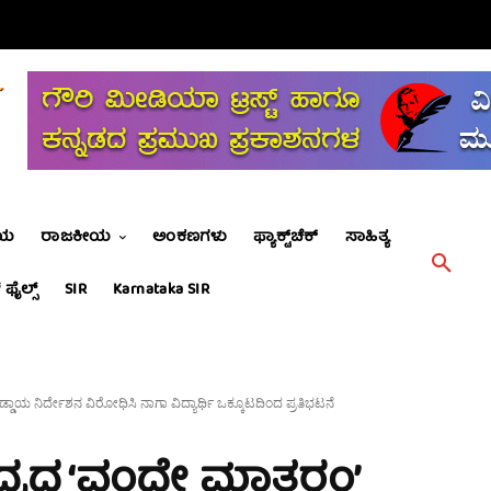
ೀಯ
ರಾಜಕೀಯ
ಅಂಕಣಗಳು
ಫ್ಯಾಕ್ಟ್‌ಚೆಕ್
ಸಾಹಿತ್ಯ
 ಫೈಲ್ಸ್
SIR
Karnataka SIR
ಡಾಯ ನಿರ್ದೇಶನ ವಿರೋಧಿಸಿ ನಾಗಾ ವಿದ್ಯಾರ್ಥಿ ಒಕ್ಕೂಟದಿಂದ ಪ್ರತಿಭಟನೆ
ಂದ್ರದ ‘ವಂದೇ ಮಾತರಂ’