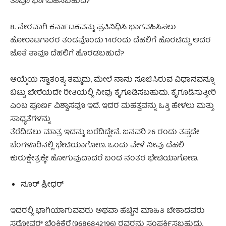
ತಾವೂ ಭಾಗವಹಿಸಬಹುದೆ?
8. ನೇರವಾಗಿ ಕರ್ನಾಟಕವನ್ನು ಪ್ರತಿನಿಧಿಸಿ ಭಾಗವಹಿಸಿಸಲು
ಹೋರಾಟಗಾರರ ತಂಡವೊಂದು 14ರಂದು ದೆಹಲಿಗೆ ಹೊರಟಿದ್ದು ಅದರ
ಜೊತೆ ತಾವೂ ದೆಹಲಿಗೆ ಹೊರಡಬಹುದೆ?
ಆಯ್ಕೆಯ ಸ್ವಾತಂತ್ರ್ಯ ತಮ್ಮದು, ಮೇಲೆ ನಾನು ಸೂಚಿಸಿರುವ ವಿಧಾನವನ್ನೂ
ಬಿಟ್ಟು ಬೇರೆಯದೇ ರೀತಿಯಲ್ಲಿ ನೀವು ಕೈಗೂಡಿಸಬಹುದು. ಕೈಗೂಡಿಸುತ್ತೀರಿ
ಎಂಬ ಪೂರ್ಣ ವಿಶ್ವಾಸವೂ ಇದೆ. ಇದರ ಮಹತ್ವವನ್ನು ಒತ್ತಿ ಹೇಳಲು ಮತ್ತು
ಸಾಧ್ಯತೆಗಳನ್ನು
ತೆರೆದಿಡಲು ಮಾತ್ರ ಇದನ್ನು ಬರೆದಿದ್ದೇನೆ. ಜನವರಿ 26 ರಂದು ತಪ್ಪದೇ
ಬೆಂಗಳೂರಿನಲ್ಲಿ ಭೇಟಿಯಾಗೋಣ. ಒಂದು ವೇಳೆ ನೀವು ದೆಹಲಿ
ಕುರುಕ್ಷೇತ್ರಕ್ಕೇ ಹೋಗುವುದಾದರೆ ಬಂದ ನಂತರ ಭೇಟಿಯಾಗೋಣ.
ನೂರ್ ಶ್ರೀಧರ್
ಇದರಲ್ಲಿ ಭಾಗಿಯಾಗುವವರು ಅಥವಾ ಹೆಚ್ಚಿನ ಮಾಹಿತಿ ಬೇಕಾದವರು
ಸರೋವರ್‍ ಬೆಂಕಿಕೆರೆ (9686842196) ರವರನ್ನು ಸಂಪರ್ಕಿಸಬಹುದು.