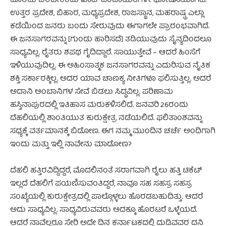
ಹೊರಟು ಬರಬೇಕೆಂದು ಖಾಪ್ ಪಂಚಾಯಿತಿಗಳೇ ಘೋಷಿಸಿಯಾಗಿವೆ.
ಉತ್ತರ ಪ್ರದೇಶ, ಬಿಹಾರ, ಮಧ್ಯಪ್ರದೇಶ, ರಾಜಸ್ಥಾನ, ಮಹರಾಷ್ಟ್ರ ಎಲ್ಲಾ
ಕಡೆಯಿಂದ ಜನರು ಬಂದು ಸೇರುವುದು ಈಗಾಗಲೇ ಪ್ರಾರಂಭವಾಗಿದೆ.
ಈ ಜನಸಾಗರವನ್ನು [ಗುಂಡು ಹಾರಿಸದೆ] ತಡಿಯುವುದು ಸೈನ್ಯದಿಂದಲೂ
ಸಾಧ್ಯವಿಲ್ಲ. ರೈತರು ಶಪಥ ಗೈದಿದ್ದಾರೆ. ಸಾಯುತ್ತೇವೆ – ಆದರೆ ಹಿಂಸೆಗೆ
ಇಳಿಯುವುದಿಲ್ಲ. ಈ ಅಹಿಂಸಾತ್ಮಕ ಜನಸಾಗರವನ್ನು ಎದುರಿಸುವ ನೈತಿಕ
ಶಕ್ತಿ ಸರ್ಕಾರಕ್ಕಿಲ್ಲ. ಅದರ ಯಾವ ಚಾಣಕ್ಯ ನೀತಿಗಳೂ ಫಲಿಸುತ್ತಿಲ್ಲ. ಅದರೆ
ಅದಾನಿ ಅಂಬಾನಿಗಳ ಸೇವೆ ಬಿಡಲು ಸಿದ್ಧವಿಲ್ಲ. ಪರಿಣಾಮ
ಹಸ್ತಿನಾಪುರದಲ್ಲಿ ಇತಿಹಾಸ ಮರುಕಳಿಸಲಿದೆ. ಜನವರಿ 26ರಂದು
ದೆಹಲಿಯಲ್ಲಿ ಶಾಂತಿಯುತ ಕುರುಕ್ಷೇತ್ರ ನಡೆಯಲಿದೆ. ಫಲಿತಾಂಶವನ್ನು
ಸಧ್ಯಕ್ಕೆ ವರ್ತಮಾನಕ್ಕೆ ಬಿಡೋಣ. ಈಗ ನಮ್ಮ ಮುಂದಿನ ಚರ್ಚೆ ಅಂದಿಗಾಗಿ
ಇಂದು ಮತ್ತು ಇಲ್ಲಿ ನಾವೇನು ಮಾಡೋಣ?
ದೆಹಲಿ ಹತ್ತಿರವಿದ್ದಿದ್ದರೆ, ಮೊದಲಿನಂತೆ ಸರಾಗವಾಗಿ ರೈಲು ಹತ್ತಿ ಟಿಕೆಟ್
ಇಲ್ಲದೆ ದೆಹಲಿಗೆ ಪಯಣಿಸುವಂತಿದ್ದರೆ, ನಾವೂ ಸಹ ಸಹಸ್ರ ಸಹಸ್ರ
ಸಂಖ್ಯೆಯಲ್ಲಿ ಕುರುಕ್ಷೇತ್ರದಲ್ಲಿ ಪಾಲ್ಗೊಳ್ಳಲು ಹೊರಡಬಹುದಿತ್ತು. ಆದರೆ
ಅದು ಸಾಧ್ಯವಿಲ್ಲ. ಸಾಧ್ಯವಿರುವವರು ಅದಕ್ಕೂ ಹೊರಟರೆ ಒಳ್ಳೆಯದೆ.
ಆದರೆ ನಾವೆಲ್ಲರೂ ಸೇರಿ ಅದೇ ದಿನ ಕರ್ನಾಟಕದಲ್ಲಿ ದುಡಿವವರ ದನಿ