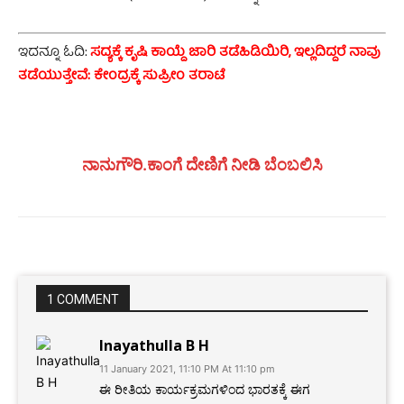
ಇದನ್ನೂ ಓದಿ:
ಸದ್ಯಕ್ಕೆ ಕೃಷಿ ಕಾಯ್ದೆ ಜಾರಿ ತಡೆಹಿಡಿಯಿರಿ, ಇಲ್ಲದಿದ್ದರೆ ನಾವು
ತಡೆಯುತ್ತೇವೆ: ಕೇಂದ್ರಕ್ಕೆ ಸುಪ್ರೀಂ ತರಾಟೆ
ನಾನುಗೌರಿ.ಕಾಂಗೆ ದೇಣಿಗೆ ನೀಡಿ ಬೆಂಬಲಿಸಿ
1 COMMENT
Inayathulla B H
11 January 2021, 11:10 PM At 11:10 pm
ಈ ರೀತಿಯ ಕಾರ್ಯಕ್ರಮಗಳಿಂದ ಭಾರತಕ್ಕೆ ಈಗ