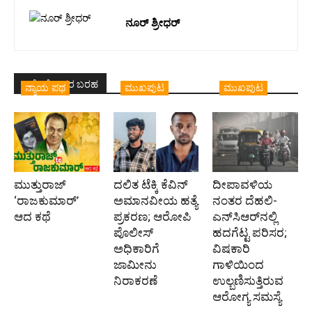
ನೂರ್‌ ಶ್ರೀಧರ್‌
ಇದೇ ಲೇಖಕರ ಬರಹ
ನ್ಯಾಯ ಪಥ
ಮುಖಪುಟ
ಮುಖಪುಟ
ಮುತ್ತುರಾಜ್
ದಲಿತ ಟೆಕ್ಕಿ ಕೆವಿನ್
ದೀಪಾವಳಿಯ
‘ರಾಜಕುಮಾರ್‍’
ಅಮಾನವೀಯ ಹತ್ಯೆ
ನಂತರ ದೆಹಲಿ-
ಆದ ಕಥೆ
ಪ್ರಕರಣ; ಆರೋಪಿ
ಎನ್‌ಸಿಆರ್‌ನಲ್ಲಿ
ಪೊಲೀಸ್‌
ಹದಗೆಟ್ಟ ಪರಿಸರ;
ಅಧಿಕಾರಿಗೆ
ವಿಷಕಾರಿ
ಜಾಮೀನು
ಗಾಳಿಯಿಂದ
ನಿರಾಕರಣೆ
ಉಲ್ಬಣಿಸುತ್ತಿರುವ
ಆರೋಗ್ಯ ಸಮಸ್ಯೆ