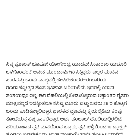
- Advertisement -
ನಿನ್ನೆ ಪ್ರಶಾಂತ್ ಭೂಷಣ್, ಯೋಗೇಂದ್ರ ಯಾದವ್, ಸೀತಾರಾಂ ಯಚೂರಿ
ಒಳಗೊಂಡಂತೆ ಅನೇಕ ಮುಂದಾಳುಗಳು ಸಿಕ್ಕಿದ್ದರು. ಎಲ್ಲರ ಮಾತಿನ
ಸಾರವನ್ನು ಒಂದು ವಾಕ್ಯದಲ್ಲಿ ಹೇಳಬೇಕೆಂದರೆ: “ಈ ಬಾರಿಯ
ಗಣರಾಜ್ಯೋತ್ಸವ ಹೊಸ ಇತಿಹಾಸ ಬರಿಯಲಿದೆ”. ಇದರಲ್ಲಿ ಯಾವ
ಸಂಶಯವೂ ಇಲ್ಲ. ಈಗ ದೆಹಲಿಯಲ್ಲಿ ಬೀಡುಬಿಟ್ಟಿರುವ ಲಕ್ಷಾಂತರ ರೈತರು
ಮಾತ್ರವಲ್ಲದೆ ಇದಕ್ಕಿಂತಲೂ ಕನಿಷ್ಟ ಮೂರು ಪಟ್ಟು ಜನರು 26 ರ ಹೊತ್ತಿಗೆ
ಬಂದು ಕೂಡಿಕೊಳ್ಳಲಿದ್ದಾರೆ. ಭಾರತದ ಧ್ವಜವನ್ನು ಕೈಯಲ್ಲಿಡಿದು ಕೆಂಪು
ಕೋಟೆಯತ್ತ ಹೆಜ್ಜೆ ಹಾಕಲಿದ್ದಾರೆ. ಅರ್ಧ ಪಂಜಾಬ್ ದೆಹಲಿಯಲ್ಲಿರಲಿದೆ.
ಹರಿಯಾಣಾದ ಪ್ರತಿ ಮನೆಯಿಂದ ಒಬ್ಬರು, ಪ್ರತಿ ಹಳ್ಳಿಯಿಂದ 10 ಟ್ರಾಕ್ಟರ್