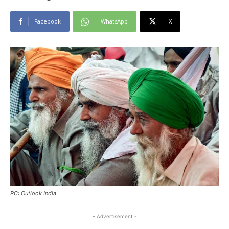
Facebook
WhatsApp
X
PC: Outlook India
- Advertisement -