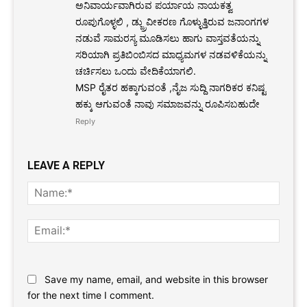
ಅನಿವಾರ್ಯವಾಗಿರುವ ಪರ್ಯಾಯ ನಾಯಕತ್ವ
ರೂಪುಗೊಳ್ಳಲಿ , ಡ್ಜ್ರುವೀಕರಣ ಗೊಳ್ಳುತ್ತಿರುವ ಜನಾಂಗಗಳ
ನಡುವೆ ಸಾಮರಸ್ಯ ಮೂಡಿಸಲು ಹಾಗು ವಾಸ್ತವತೆಯನ್ನು
ಸರಿಯಾಗಿ ಪ್ರತಿಬಿಂಬಿಸದ ಮಾಧ್ಯಮಗಳ ನಡವಳಿಕೆಯನ್ನು
ಚರ್ಚಿಸಲು ಒಂದು ವೇದಿಕೆಯಾಗಲಿ.
MSP ರೈತರ ಹಕ್ಕಾಗುವಂತೆ ,ನೈಜ ಸುದ್ದಿ ನಾಗರಿಕರ ಕನಿಷ್ಟ
ಹಕ್ಕು ಆಗುವಂತೆ ನಾವು ಸಮಾಜವನ್ನು ರೂಪಿಸಬಹುದೇ
Reply
LEAVE A REPLY
Name
Email:
Website:
Save my name, email, and website in this browser
for the next time I comment.