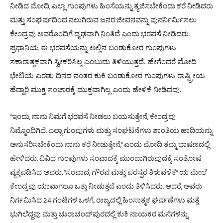
,
ನೀಡಿದ
ಮೋದಿ
ಎಲ್ಲಾ
ಗುಂಪುಗಳು
ಹಿಂಸೆಯನ್ನು
ತ್ಯಜಿಸಬೇಕೆಂದು
ಕರೆ
ನೀಡಿದರು
ಮತ್ತು
ಸಂಘರ್ಷದಿಂದ
ನಲುಗಿರುವ
ಜನರ
ಜೀವನವನ್ನು
ಪುನರ್ನಿರ್ಮಿಸಲು
.
ಕೇಂದ್ರವು
ಅವರೊಂದಿಗೆ
ದೃಢವಾಗಿ
ನಿಂತಿದೆ
ಎಂದು
ಭರವಸೆ
ನೀಡಿದರು
ಪ್ರಧಾನಿಯ ಈ ಭರವಸೆಯನ್ನು ಅಲ್ಲಿನ ಬಂಡುಕೋರ ಗುಂಪುಗಳು
ಸಕಾರಾತ್ಮಕವಾಗಿ ಸ್ವೀಕರಿಸಿಲ್ಲ ಎಂಬುದು ತಿಳಿಯುತ್ತದೆ. ಹೇಗೆಂದರೆ ಮೋದಿ
ಭೇಟಿಯ ಎರಡು ದಿನದ ನಂತರ ಕುಕಿ ಬಂಡುಕೋರ ಗುಂಪುಗಳು ರಾಷ್ಟ್ರೀಯ
ಹೆದ್ದಾರಿ ಮುಕ್ತ ಸಂಚಾರಕ್ಕೆ ಮುಕ್ತವಾಗಿಲ್ಲ ಎಂದು ಹೇಳಿಕೆ ನೀಡಿದವು.
“
,
,
ಇಂದು
ನಾನು
ನಿಮಗೆ
ಭರವಸೆ
ನೀಡಲು
ಬಯಸುತ್ತೇನೆ
ಕೇಂದ್ರವು
.
ನಿಮ್ಮೊಂದಿಗಿದೆ
ಎಲ್ಲಾ
ಗುಂಪುಗಳು
ಮತ್ತು
ಸಂಘಟನೆಗಳು
ಶಾಂತಿಯ
ಹಾದಿಯನ್ನು
,”
ಅನುಸರಿಸಬೇಕೆಂದು
ನಾನು
ಕರೆ
ನೀಡುತ್ತೇನೆ
ಎಂದು
ಮೋದಿ
ತಮ್ಮ
ಭಾಷಣದಲ್ಲಿ
.
ಹೇಳಿದರು
ವಿವಿಧ
ಗುಂಪುಗಳು
ಸಂವಾದಕ್ಕೆ
ಮುಂದಾಗಿರುವುದಕ್ಕೆ
ಸಂತೋಷ
, “
,
”
ವ್ಯಕ್ತಪಡಿಸಿದ
ಅವರು
ಸಂವಾದ
ಗೌರವ
ಮತ್ತು
ಪರಸ್ಪರ
ತಿಳುವಳಿಕೆ
ಯ
ಮೇಲೆ
.
,
ಕೇಂದ್ರವು
ಯಾವಾಗಲೂ
ಒತ್ತು
ನೀಡುತ್ತದೆ
ಎಂದು
ತಿಳಿಸಿದರು
ಆದರೆ
ಅವರು
24
,
ನಿರ್ಗಮಿಸಿದ
ಗಂಟೆಗಳ
ಒಳಗೆ
ರಾಜ್ಯದಲ್ಲಿ
ಹಿಂಸಾತ್ಮಕ
ಘರ್ಷಣೆಗಳು
ಮತ್ತೆ
ಭುಗಿಲೆದ್ದವು
ಮತ್ತು
ಚುರಾಚಂದ್
ಪುರದಲ್ಲಿ
ಕುಕಿ
ನಾಯಕರ
ಮನೆಗಳನ್ನು