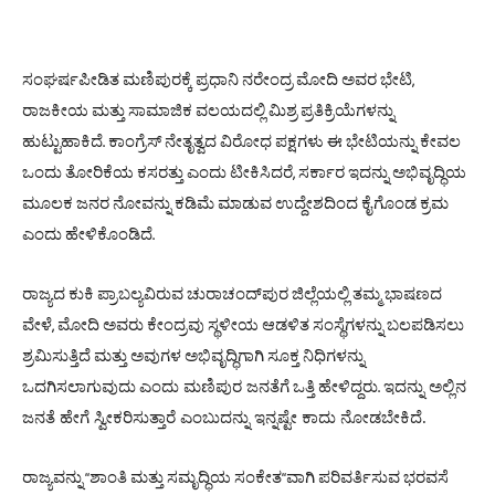
,
ಸಂಘರ್ಷಪೀಡಿತ
ಮಣಿಪುರಕ್ಕೆ
ಪ್ರಧಾನಿ
ನರೇಂದ್ರ
ಮೋದಿ
ಅವರ
ಭೇಟಿ
ರಾಜಕೀಯ
ಮತ್ತು
ಸಾಮಾಜಿಕ
ವಲಯದಲ್ಲಿ
ಮಿಶ್ರ
ಪ್ರತಿಕ್ರಿಯೆಗಳನ್ನು
.
ಹುಟ್ಟುಹಾಕಿದೆ
ಕಾಂಗ್ರೆಸ್
ನೇತೃತ್ವದ
ವಿರೋಧ
ಪಕ್ಷಗಳು
ಈ
ಭೇಟಿಯನ್ನು
ಕೇವಲ
,
ಒಂದು
ತೋರಿಕೆಯ
ಕಸರತ್ತು
ಎಂದು
ಟೀಕಿಸಿದರೆ
ಸರ್ಕಾರ
ಇದನ್ನು
ಅಭಿವೃದ್ಧಿಯ
ಮೂಲಕ
ಜನರ
ನೋವನ್ನು
ಕಡಿಮೆ
ಮಾಡುವ
ಉದ್ದೇಶದಿಂದ
ಕೈಗೊಂಡ
ಕ್ರಮ
.
ಎಂದು
ಹೇಳಿಕೊಂಡಿದೆ
ರಾಜ್ಯದ
ಕುಕಿ
ಪ್ರಾಬಲ್ಯವಿರುವ
ಚುರಾಚಂದ್
ಪುರ
ಜಿಲ್ಲೆಯಲ್ಲಿ
ತಮ್ಮ
ಭಾಷಣದ
,
ವೇಳೆ
ಮೋದಿ
ಅವರು
ಕೇಂದ್ರವು
ಸ್ಥಳೀಯ
ಆಡಳಿತ
ಸಂಸ್ಥೆಗಳನ್ನು
ಬಲಪಡಿಸಲು
ಶ್ರಮಿಸುತ್ತಿದೆ
ಮತ್ತು
ಅವುಗಳ
ಅಭಿವೃದ್ಧಿಗಾಗಿ
ಸೂಕ್ತ
ನಿಧಿಗಳನ್ನು
.
ಒದಗಿಸಲಾಗುವುದು
ಎಂದು ಮಣಿಪುರ ಜನತೆಗೆ
ಒತ್ತಿ
ಹೇಳಿದ್ದರು
ಇದನ್ನು ಅಲ್ಲಿನ
ಜನತೆ ಹೇಗೆ ಸ್ವೀಕರಿಸುತ್ತಾರೆ ಎಂಬುದನ್ನು ಇನ್ನಷ್ಟೇ ಕಾದು ನೋಡಬೇಕಿದೆ.
“
“
ರಾಜ್ಯವನ್ನು
ಶಾಂತಿ
ಮತ್ತು
ಸಮೃದ್ಧಿಯ
ಸಂಕೇತ
ವಾಗಿ
ಪರಿವರ್ತಿಸುವ
ಭರವಸೆ