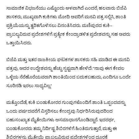
,
ಸಾಮಾಜಿಕ
ವಿಭಜನೆಯು
ಎಷ್ಟೊಂದು
ಆಳವಾಗಿದೆ
ಎಂದರೆ
ಹಲವಾರು
ಬಿಜೆಪಿ
,
,
ಶಾಸಕರು
ಮುಖ್ಯವಾಗಿ
ಕುಕಿಗಳು
ಮೋದಿ
ಅವರಿಗೆ
ಮನವಿ
ಪತ್ರ
ಸಲ್ಲಿಸಿ
ಶಾಂತಿ
.
–
ಪ್ರಕ್ರಿಯೆಯನ್ನು
ತ್ವರಿತಗೊಳಿಸಲು
ವಿನಂತಿಸಿದರು
ಮಣಿಪುರದ
ಕುಕಿ
ಪ್ರಾಬಲ್ಯವಿರುವ
ಪ್ರದೇಶಗಳಿಗೆ
ಪ್ರತ್ಯೇಕ
ಕೇಂದ್ರಾಡಳಿತ
ಪ್ರದೇಶವನ್ನು
ಸಹ
ಅವರು
.
ಒತ್ತಾಯಿಸಿದರು
ಬಿಜೆಪಿ
ಮತ್ತು
ಇತರ
ರಾಜಕೀಯ
ಘಟಕಗಳ
ಶಾಸಕರು
ಸಹಿ
ಮಾಡಿದ
ಈ
ಮನವಿ
,
: “
ಪತ್ರವು
ಅದರ
ಉದ್ದೇಶವನ್ನು
ಹೆಚ್ಚು
ಸ್ಪಷ್ಟವಾಗಿ
ಹೇಳಿದೆ
ನಾವು
ಈಗ
ಕೇವಲ
,
ಒಳ್ಳೆಯ
ನೆರೆಹೊರೆಯವರಾಗಿ
ಶಾಂತಿಯಿಂದ
ಬದುಕಬಹುದು
ಎಂದಿಗೂ
ಒಂದೇ
.”
ಸೂರಿನಡಿ
ಇರಲು
ಸಾಧ್ಯವಿಲ್ಲ
,
ಮತ್ತೊಂದೆಡೆ
ಕುಕಿ
ಬಂಡುಕೋರರ
ಗುಂಪುಗಳೊಂದಿಗೆ
ಶಾಂತಿ
ಒಪ್ಪಂದವನ್ನು
ಒಂದು
ವರ್ಷದವರೆಗೆ
ವಿಸ್ತರಿಸಲು
ಕೇಂದ್ರವು
ನಿರ್ಧರಿಸಿರುವುದರಿಂದ
.
,
ಬಹುಸಂಖ್ಯಾತ
ಮೈತೇಯಿಗಳು
ಅಸಮಾಧಾನಗೊಂಡಿದ್ದಾರೆ
ಇದರರ್ಥ
,
ಬಂಡುಕೋರರು
ತಮ್ಮ
ನಿರ್ದಿಷ್ಟ
ಶಿಬಿರಗಳಿಗೆ
ಹಿಂತಿರುಗುತ್ತಾರೆ
ಮತ್ತು
ಈ
ಶಿಬಿರಗಳನ್ನು
ಮೈತೇಯಿ ಪ್ರಾಬಲ್ಯವಿರುವ
ಪ್ರದೇಶಗಳಿಂದ
ದೂರಕ್ಕೆ