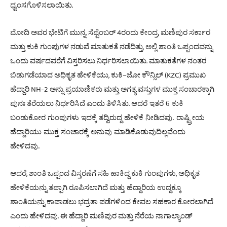
.
ಧ್ವಂಸಗೊಳಿಸಲಾಯಿತು
,
4
,
ಮೋದಿ
ಅವರ
ಭೇಟಿಗೆ
ಮುನ್ನ
ಸೆಪ್ಟೆಂಬರ್
ರಂದು
ಕೇಂದ್ರ
ಮಣಿಪುರ
ಸರ್ಕಾರ
,
ಮತ್ತು
ಕುಕಿ
ಗುಂಪುಗಳ
ನಡುವೆ
ಮಾತುಕತೆ
ನಡೆದಿತ್ತು
ಅಲ್ಲಿ
ಶಾಂತಿ
ಒಪ್ಪಂದವನ್ನು
.
ಒಂದು
ವರ್ಷದವರೆಗೆ
ವಿಸ್ತರಿಸಲು
ನಿರ್ಧರಿಸಲಾಯಿತು
ಮಾತುಕತೆಗಳ
ನಂತರ
,
–
(KZC)
ಬಿಡುಗಡೆಯಾದ
ಅಧಿಕೃತ
ಹೇಳಿಕೆಯು
ಕುಕಿ
ಜೋ
ಕೌನ್ಸಿಲ್
ಪ್ರಮುಖ
NH-2
ಹೆದ್ದಾರಿ
ಅನ್ನು
ಪ್ರಯಾಣಿಕರು
ಮತ್ತು
ಅಗತ್ಯ
ವಸ್ತುಗಳ
ಮುಕ್ತ
ಸಂಚಾರಕ್ಕಾಗಿ
.
ಪುನಃ
ತೆರೆಯಲು
ನಿರ್ಧರಿಸಿದೆ
ಎಂದು
ತಿಳಿಸಿತು
ಆದರೆ ಇತರೆ 6 ಕುಕಿ
ಬಂಡುಕೋರ ಗುಂಪುಗಳು ಇದಕ್ಕೆ ತದ್ವಿರುದ್ದ ಹೇಳಿಕೆ ನೀಡಿದವು. ರಾಷ್ಟ್ರೀಯ
ಹೆದ್ದಾರಿಯು ಮುಕ್ತ ಸಂಚಾರಕ್ಕೆ ಅನುವು ಮಾಡಿಕೊಡುವುದಿಲ್ಲವೆಂದು
ಹೇಳಿದವು.
,
,
ಆದರೆ
ಶಾಂತಿ
ಒಪ್ಪಂದ
ವಿಸ್ತರಣೆಗೆ
ಸಹಿ
ಹಾಕಿದ್ದ
ಕುಕಿ
ಗುಂಪುಗಳು
ಅಧಿಕೃತ
ಹೇಳಿಕೆಯನ್ನು
ತಪ್ಪಾಗಿ
ರೂಪಿಸಲಾಗಿದೆ
ಮತ್ತು ಹೆದ್ದಾರಿಯ
ಉದ್ದಕ್ಕೂ
ಶಾಂತಿಯನ್ನು
ಕಾಪಾಡಲು
ಭದ್ರತಾ
ಪಡೆಗಳಿಂದ
ಕೇವಲ
ಸಹಕಾರ
ಕೋರಲಾಗಿದೆ
.
ಎಂದು
ಹೇಳಿದವು
ಈ
ಹೆದ್ದಾರಿ
ಮಣಿಪುರ
ಮತ್ತು
ನೆರೆಯ
ನಾಗಾಲ್ಯಾಂಡ್