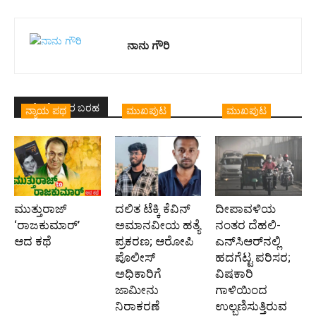
ನಾನು ಗೌರಿ
ಇದೇ ಲೇಖಕರ ಬರಹ
ನ್ಯಾಯ ಪಥ
ಮುಖಪುಟ
ಮುಖಪುಟ
ಮುತ್ತುರಾಜ್
ದಲಿತ ಟೆಕ್ಕಿ ಕೆವಿನ್
ದೀಪಾವಳಿಯ
‘ರಾಜಕುಮಾರ್‍’
ಅಮಾನವೀಯ ಹತ್ಯೆ
ನಂತರ ದೆಹಲಿ-
ಆದ ಕಥೆ
ಪ್ರಕರಣ; ಆರೋಪಿ
ಎನ್‌ಸಿಆರ್‌ನಲ್ಲಿ
ಪೊಲೀಸ್‌
ಹದಗೆಟ್ಟ ಪರಿಸರ;
ಅಧಿಕಾರಿಗೆ
ವಿಷಕಾರಿ
ಜಾಮೀನು
ಗಾಳಿಯಿಂದ
ನಿರಾಕರಣೆ
ಉಲ್ಬಣಿಸುತ್ತಿರುವ