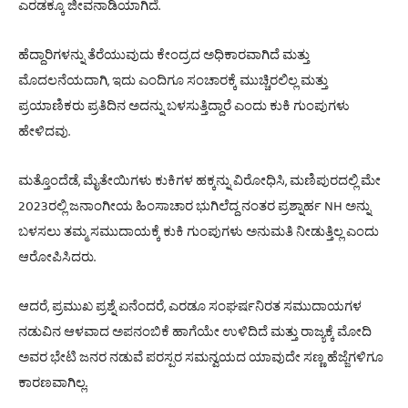
.
ಎರಡಕ್ಕೂ
ಜೀವನಾಡಿಯಾಗಿದೆ
ಹೆದ್ದಾರಿಗಳನ್ನು
ತೆರೆಯುವುದು
ಕೇಂದ್ರದ
ಅಧಿಕಾರವಾಗಿದೆ
ಮತ್ತು
,
ಮೊದಲನೆಯದಾಗಿ
ಇದು
ಎಂದಿಗೂ
ಸಂಚಾರಕ್ಕೆ
ಮುಚ್ಚಿರಲಿಲ್ಲ
ಮತ್ತು
ಪ್ರಯಾಣಿಕರು
ಪ್ರತಿದಿನ
ಅದನ್ನು
ಬಳಸುತ್ತಿದ್ದಾರೆ
ಎಂದು
ಕುಕಿ
ಗುಂಪುಗಳು
.
ಹೇಳಿದವು
,
,
ಮತ್ತೊಂದೆಡೆ
ಮೈತೇಯಿಗಳು
ಕುಕಿಗಳ
ಹಕ್ಕನ್ನು
ವಿರೋಧಿಸಿ
ಮಣಿಪುರದಲ್ಲಿ
ಮೇ
2023
NH
ರಲ್ಲಿ
ಜನಾಂಗೀಯ
ಹಿಂಸಾಚಾರ
ಭುಗಿಲೆದ್ದ
ನಂತರ
ಪ್ರಶ್ನಾರ್ಹ
ಅನ್ನು
ಬಳಸಲು
ತಮ್ಮ
ಸಮುದಾಯಕ್ಕೆ
ಕುಕಿ
ಗುಂಪುಗಳು
ಅನುಮತಿ
ನೀಡುತ್ತಿಲ್ಲ
ಎಂದು
.
ಆರೋಪಿಸಿದರು
,
,
ಆದರೆ
ಪ್ರಮುಖ
ಪ್ರಶ್ನೆ
ಏನೆಂದರೆ
ಎರಡೂ
ಸಂಘರ್ಷನಿರತ
ಸಮುದಾಯಗಳ
ನಡುವಿನ
ಆಳವಾದ
ಅಪನಂಬಿಕೆ
ಹಾಗೆಯೇ
ಉಳಿದಿದೆ
ಮತ್ತು
ರಾಜ್ಯಕ್ಕೆ
ಮೋದಿ
ಅವರ
ಭೇಟಿ
ಜನರ
ನಡುವೆ
ಪರಸ್ಪರ
ಸಮನ್ವಯದ
ಯಾವುದೇ
ಸಣ್ಣ
ಹೆಜ್ಜೆಗಳಿಗೂ
.
ಕಾರಣವಾಗಿಲ್ಲ