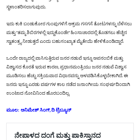
.
ಸ್ಥಳಾಂತರಿಸಲಾಗುವುದು
ಇದು
ಕುಕಿ
ಬಂಡುಕೋರ
ಗುಂಪುಗಳಿಗೆ
ಅಕ್ರಮ
ಗಸಗಸೆ
ತೋಟಗಳನ್ನು
ಬೆಳೆಸಲು
“
”
ಮತ್ತು
ತಮ್ಮ
ಶಿಬಿರಗಳಲ್ಲಿ
ಇದ್ದುಕೊಂಡೇ
ಹಿಂಸಾಚಾರದಲ್ಲಿ
ತೊಡಗಲು
ಹೆಚ್ಚಿನ
.
ಸ್ವಾತಂತ್ರ್ಯ
ನೀಡುತ್ತದೆ
ಎಂದು
ಬಹುಸಂಖ್ಯಾತ
ಮೈತೇಯಿ
ಹೇಳಿಕೊಂಡಿದ್ದಾರೆ
ಒಂದೇ
ರಾಜ್ಯದಲ್ಲಿ
ವಾಸಿಸುತ್ತಿರುವ
ಜನರ
ನಡುವೆ
ಇನ್ನೂ
ಅಪನಂಬಿಕೆ
ಮತ್ತು
,
ವಿಶ್ವಾಸದ
ಕೊರತೆ
ಇರುವ
ಕಾರಣ
ಪ್ರಧಾನಮಂತ್ರಿಯು
ಜನರ
ನಡುವೆ
ವಿಶ್ವಾಸ
.
ಮೂಡಿಸಲು
ಹೆಚ್ಚು
ಸಕ್ರಿಯವಾದ
ವಿಧಾನವನ್ನು
ಅಳವಡಿಸಿಕೊಳ್ಳಬೇಕಾಗಿದೆ
ಈ
ಜನರು
ಇನ್ನೂ
ಎರಡು
ವರ್ಷಗಳ
ಕಾಲ
ನಡೆದ
ಜನಾಂಗೀಯ
ಸಂಘರ್ಷದಿಂದಾಗಿ
.
ಉಂಟಾದ
ನೋವಿನಿಂದ
ಹೊರಬಂದಿಲ್ಲ
,
ಮೂಲ: ಅನಿಮೇಶ್
ಸಿಂಗ್
ದಿ
ಟ್ರಿಬ್ಯೂನ್