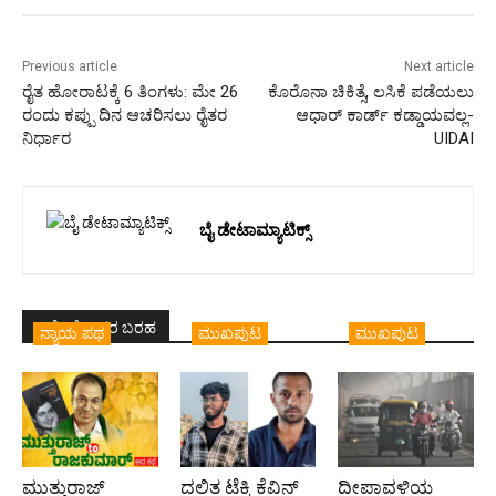
Previous article
Next article
ರೈತ ಹೋರಾಟಕ್ಕೆ 6 ತಿಂಗಳು: ಮೇ 26
ಕೊರೊನಾ ಚಿಕಿತ್ಸೆ, ಲಸಿಕೆ ಪಡೆಯಲು
ರಂದು ಕಪ್ಪು ದಿನ ಆಚರಿಸಲು ರೈತರ
ಆಧಾರ್‌ ಕಾರ್ಡ್ ಕಡ್ಡಾಯವಲ್ಲ-
ನಿರ್ಧಾರ
UIDAI
ಬೈ ಡೇಟಾಮ್ಯಾಟಿಕ್ಸ್
ಇದೇ ಲೇಖಕರ ಬರಹ
ನ್ಯಾಯ ಪಥ
ಮುಖಪುಟ
ಮುಖಪುಟ
ಮುತ್ತುರಾಜ್
ದಲಿತ ಟೆಕ್ಕಿ ಕೆವಿನ್
ದೀಪಾವಳಿಯ