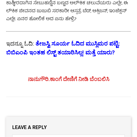
ಕಾಶ್ಮೀರದಾಗಿನ ಸೇಬುಹಣ್ಣಿನ ಬಣ್ಣದ ಅಲೌಕಿಕ ಚಲುವೆಯರು ಎಲ್ಲೇ, ಈ
ಲೌಕಿಕ ಜೀವನದ ಜುಜುಬಿ ಸರಕಾರೀ ಆಸ್ಪತ್ರೆ ಬೆಡ್, ಆಕ್ಸಿಜನ್, ಇಂಜೆಕ್ಷನ್
ಎಲ್ಲೇ. ಏನರ ಹೋಲಿಕೆ ಅದ ಏನು ಹೇಳ್ರಿ?
ಇದನ್ನೂ ಓದಿ:
ತೇಜಸ್ವಿ ಸೂರ್ಯ ಓದಿದ ಮುಸ್ಲಿಮರ ಪಟ್ಟಿ:
ಬಿಬಿಎಂಪಿ ಇಂತಹ ಲಿಸ್ಟ್ ತಯಾರಿಸಿಲ್ಲ! ಮತ್ತೆ ಯಾರು?
ನಾನುಗೌರಿ.ಕಾಂಗೆ ದೇಣಿಗೆ ನೀಡಿ ಬೆಂಬಲಿಸಿ
LEAVE A REPLY