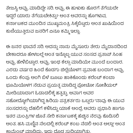
ತೇಜಸ್ವಿ ಅವ್ರು ಮಾಡಿದ್ದೇ ಸರಿ. ಅವ್ರು ಈ ಹುಳುಕು ಹೊರಗೆ ತೆಗೆಯದೇ
ಇದ್ದರೆ ಯಾರು ತೆಗೆಯಬೇಕಿತ್ತು? ಅಂತ ಅವರನ್ನು ಹೊಗಳುವ,
ಕರ್ನಾಟಕದ ಮುಂದಿನ ಮುಖ್ಯಮಂತ್ರಿ ಸಿಕ್ಕೆಬಿಟ್ಟರು ಅಂತ ಖುಷಿಯಿಂದ
ಕುಣಿಯುತ್ತಿರುವ ಜನರಿಗೆ ಏನೂ ಕಮ್ಮಿ ಇಲ್ಲಾ.
ಈ ಜನರ ಭಾವನೆ ಸರಿ. ಅದನ್ನು ನಾನು ಮೈಸೂರು ತೇರು ಮೈದಾನದಿಂದ
ಬೇಕಾದರೂ ಹೇಳಬಲ್ಲೆ ಅಂತ ಇನ್ನೊಬ್ಬ ಯುವ ಸಂಸದ ಪ್ರತಾಪ್ ಸಿಂಹ
ಅವ್ರು ಹೇಳಿಬಿಟ್ಟಾರ. ಅವ್ರು ಇಂಥ ಕೆಲ್ಸಾ ಮಾಡಿಯೇ ಮುಂದೆ ಬಂದಾರ.
ಎರಡು ವರ್ಷದ ಹಿಂದೆ ಕೊಡಗು ಜಿಲ್ಲೆಯೊಳಗ ಪ್ರವಾಹ ಬಂದಾಗ ಅವ್ರು
ಒಂದು ಕೆಂಪು ಅಂಗಿ ಬಿಳೆ ಬೂಟು ಹಾಕಿಕೊಂಡು ಕರೆಂಟ್ ಕಂಬಾ
ಭೂಮಿಯೊಳಗ ನೆಡುವ ಪ್ರಯತ್ನ ಮಾಡಿದ್ದ ಫೋಟೋ ಸೋಶಿಯಲ್
ಮೀಡಿಯಾದಾಗ ಓಡಾಡಲಿಕ್ಕೆ ಹತ್ತಿತ್ತು. ಆವಾಗ ಅವರ
ಸಹೋದ್ಯೋಗಿಯಾಗಿದ್ದ ಹಿರಿಯ ಪತ್ರಕರ್ತರು ಒಬ್ಬರು “ನಾವು ಈ ಯುವ
ಸಂಸದರನ್ನು ದೆಹಲಿಗೆ ಕಳಿಸಿದ್ದು ಯಾಕೆ ಅಂದ್ರೆ ಅವರು ಪ್ರಧಾನಿ ಹಾಗೂ
ಇತರ ಮಂತ್ರಿಗಳ ಜೊತೆ ಸೇರಿ ಕರ್ನಾಟಕಕ್ಕೆ ಹೆಚ್ಚಿನ ನೆರವು ಕೊಡಿಸಲಿ
ಅಂತ. ಹಸಿ ಮಣ್ಣಿನ ನೆಲದಲ್ಲಿ ಕರೆಂಟ್ ಕಂಬ ನೆಡಲಿ ಅಂತ ಅಲ್ಲಾ” ಅಂತ
ಕಾಮೆಂಟ್ ಮಾಡಿದ್ರು. ಇದು ದೊಡ್ಡ ಸುದ್ದಿಯಾಗಿತ್ತು.