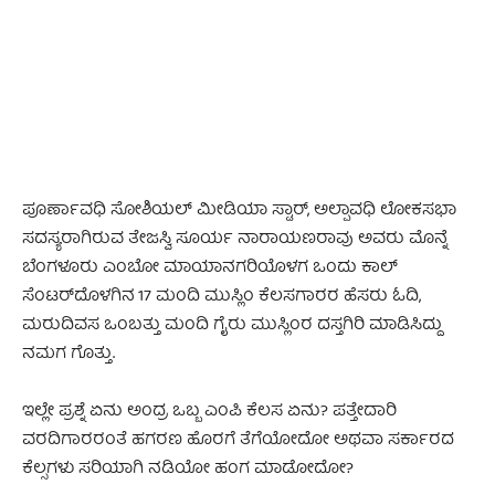
- Advertisement -
ಪೂರ್ಣಾವಧಿ ಸೋಶಿಯಲ್ ಮೀಡಿಯಾ ಸ್ಟಾರ್, ಅಲ್ಪಾವಧಿ ಲೋಕಸಭಾ
ಸದಸ್ಯರಾಗಿರುವ ತೇಜಸ್ವಿ ಸೂರ್ಯ ನಾರಾಯಣರಾವು ಅವರು ಮೊನ್ನೆ
ಬೆಂಗಳೂರು ಎಂಬೋ ಮಾಯಾನಗರಿಯೊಳಗ ಒಂದು ಕಾಲ್
ಸೆಂಟರ್‌ದೊಳಗಿನ 17 ಮಂದಿ ಮುಸ್ಲಿಂ ಕೆಲಸಗಾರರ ಹೆಸರು ಓದಿ,
ಮರುದಿವಸ ಒಂಬತ್ತು ಮಂದಿ ಗೈರು ಮುಸ್ಲಿಂರ ದಸ್ತಗಿರಿ ಮಾಡಿಸಿದ್ದು
ನಮಗ ಗೊತ್ತು.
ಇಲ್ಲೇ ಪ್ರಶ್ನೆ ಏನು ಅಂದ್ರ ಒಬ್ಬ ಎಂಪಿ ಕೆಲಸ ಏನು? ಪತ್ತೇದಾರಿ
ವರದಿಗಾರರಂತೆ ಹಗರಣ ಹೊರಗೆ ತೆಗೆಯೋದೋ ಅಥವಾ ಸರ್ಕಾರದ
ಕೆಲ್ಸಗಳು ಸರಿಯಾಗಿ ನಡಿಯೋ ಹಂಗ ಮಾಡೋದೋ?