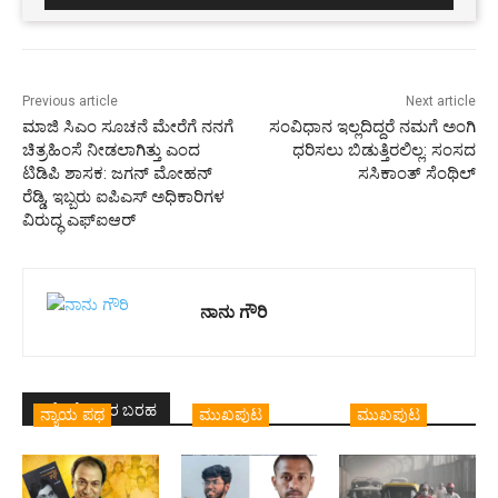
Previous article
Next article
ಮಾಜಿ ಸಿಎಂ ಸೂಚನೆ ಮೇರೆಗೆ ನನಗೆ
ಸಂವಿಧಾನ ಇಲ್ಲದಿದ್ದರೆ ನಮಗೆ ಅಂಗಿ
ಚಿತ್ರಹಿಂಸೆ ನೀಡಲಾಗಿತ್ತು ಎಂದ
ಧರಿಸಲು ಬಿಡುತ್ತಿರಲಿಲ್ಲ: ಸಂಸದ
ಟಿಡಿಪಿ ಶಾಸಕ: ಜಗನ್ ಮೋಹನ್
ಸಸಿಕಾಂತ್ ಸೆಂಥಿಲ್
ರೆಡ್ಡಿ, ಇಬ್ಬರು ಐಪಿಎಸ್ ಅಧಿಕಾರಿಗಳ
ವಿರುದ್ಧ ಎಫ್‌ಐಆರ್
ನಾನು ಗೌರಿ
ಇದೇ ಲೇಖಕರ ಬರಹ
ನ್ಯಾಯ ಪಥ
ಮುಖಪುಟ
ಮುಖಪುಟ