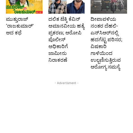
ಮುತ್ತುರಾಜ್
ದಲಿತ ಟೆಕ್ಕಿ ಕೆವಿನ್
ದೀಪಾವಳಿಯ
‘ರಾಜಕುಮಾರ್‍’
ಅಮಾನವೀಯ ಹತ್ಯೆ
ನಂತರ ದೆಹಲಿ-
ಆದ ಕಥೆ
ಪ್ರಕರಣ; ಆರೋಪಿ
ಎನ್‌ಸಿಆರ್‌ನಲ್ಲಿ
ಪೊಲೀಸ್‌
ಹದಗೆಟ್ಟ ಪರಿಸರ;
ಅಧಿಕಾರಿಗೆ
ವಿಷಕಾರಿ
ಜಾಮೀನು
ಗಾಳಿಯಿಂದ
ನಿರಾಕರಣೆ
ಉಲ್ಬಣಿಸುತ್ತಿರುವ
ಆರೋಗ್ಯ ಸಮಸ್ಯೆ
- Advertisment -