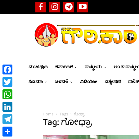
ಮುಖಪುಟ
ಕರ್ನಾಟಕ
ರಾಷ್ಟ್ರೀಯ
ಅಂತಾರಾಷ್ಟ್ರ
Facebook
ಸಿನಿಮಾ
ಚಳವಳಿ
ವಿಡಿಯೋ
ವಿಶ್ಲೇಷಣೆ
ದಲಿತ್
Twitter
WhatsApp
Home
Tags
ಗೋಧ್ರಾ
LinkedIn
Tag: ಗೋಧ್ರಾ
Telegram