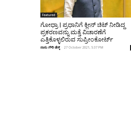
Featured
ಗೋಧ್ರಾ | ಪ್ರಧಾನಿಗೆ ಕ್ಲೀನ್ ಚಿಟ್‌ ನೀಡಿದ್ದ
ಪ್ರಕರಣವನ್ನು ಮತ್ತೆ ವಿಚಾರಣೆಗೆ
ಎತ್ತಿಕೊಳ್ಳಲಿರುವ ಸುಪ್ರೀಂಕೋರ್ಟ್
ನಾನು ಗೌರಿ ಡೆಸ್ಕ್
-
27 October 2021, 5:37 PM