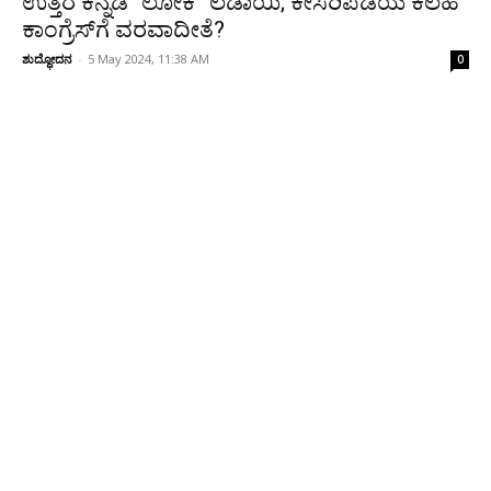
ಉತ್ತರ ಕನ್ನಡ “ಲೋಕ” ಲಡಾಯಿ; ಕೇಸರಿಪಡೆಯ ಕಲಹ
ಕಾಂಗ್ರೆಸ್‌ಗೆ ವರವಾದೀತೆ?
ಶುದ್ಧೋದನ
-
5 May 2024, 11:38 AM
0