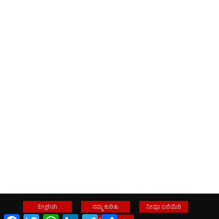
English
ನಮ್ಮ ಕುರಿತು
ನೀವೂ ಬರೆಯಿರಿ
Facebook
Twitter
WhatsApp
LinkedIn
Telegram
Share