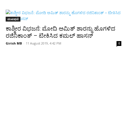
ಮುಖಪುಟ
ಕಾಶ್ಮೀರ ವಿಭಜನೆ: ಮೋದಿ ಅಮಿತ್ ಶಾರನ್ನು ಹೊಗಳಿದ
ರಜಿನಿಕಾಂತ್ – ಟೀಕಿಸಿದ ಕಮಲ್ ಹಾಸನ್
Girish MB
-
11 August 2019, 4:42 PM
0