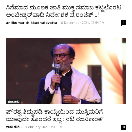
ಸಿನೆಮಾದ ಮೂಲಕ ಜಾತಿ ಮುಕ್ತ ಸಮಾಜ ಕಟ್ಟಲೊರಟ
ಅಂಬೇಡ್ಕರ್‌ವಾದಿ ನಿರ್ದೇಶಕ ಪ.ರಂಜಿತ್‌…!
anilkumar chikkadhalavatta
-
8 December 2021, 12:54 PM
1
ಮುಖಪುಟ
ಪೌರತ್ವ ತಿದ್ದುಪಡಿ ಕಾಯ್ದೆಯಿಂದ ಮುಸ್ಲಿಮರಿಗೆ
ಯಾವುದೇ ತೊಂದರೆ ಇಲ್ಲ : ನಟ ರಜನಿಕಾಂತ್
ನಾನು ಗೌರಿ
-
5 February 2020, 3:00 PM
0