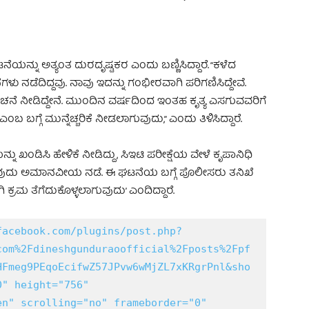
ನ್ನು ಅತ್ಯಂತ ದುರದೃಷ್ಟಕರ ಎಂದು ಬಣ್ಣಿಸಿದ್ದಾರೆ. “ಕಳೆದ
ಳು ನಡೆದಿದ್ದವು. ನಾವು ಇದನ್ನು ಗಂಭೀರವಾಗಿ ಪರಿಗಣಿಸಿದ್ದೇವೆ.
ನೆ ನೀಡಿದ್ದೇನೆ. ಮುಂದಿನ ವರ್ಷದಿಂದ ಇಂತಹ ಕೃತ್ಯ ಎಸಗುವವರಿಗೆ
ಬಗ್ಗೆ ಮುನ್ನೆಚ್ಚರಿಕೆ ನೀಡಲಾಗುವುದು,” ಎಂದು ತಿಳಿಸಿದ್ದಾರೆ.
ು ಖಂಡಿಸಿ ಹೇಳಿಕೆ ನೀಡಿದ್ದು, ಸಿಇಟಿ ಪರೀಕ್ಷೆಯ ವೇಳೆ ಕೃಪಾನಿಧಿ
ೆಸಿರುವುದು ಅಮಾನವೀಯ ನಡೆ. ಈ ಘಟನೆಯ ಬಗ್ಗೆ ಪೊಲೀಸರು ತನಿಖೆ
ಿ ಕ್ರಮ ತೆಗೆದುಕೊಳ್ಳಲಾಗುವುದು’ ಎಂದಿದ್ದಾರೆ.
facebook.com/plugins/post.php?
com%2Fdineshgunduraoofficial%2Fposts%2Fpf
HFmeg9PEqoEcifwZ57JPvw6wMjZL7xKRgrPnl&sho
" height="756" 
n" scrolling="no" frameborder="0" 