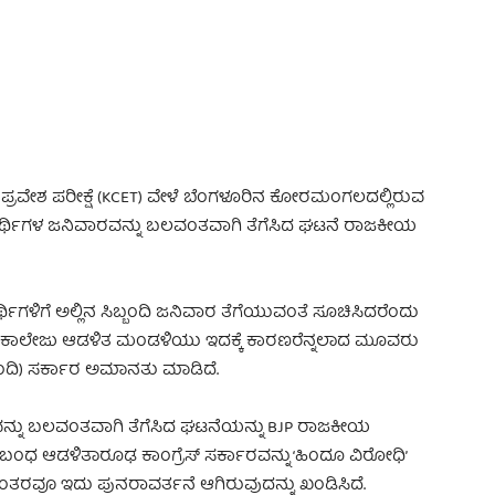
 Advertisement -
 ಪ್ರವೇಶ ಪರೀಕ್ಷೆ (KCET) ವೇಳೆ ಬೆಂಗಳೂರಿನ ಕೋರಮಂಗಲದಲ್ಲಿರುವ
್ಯಾರ್ಥಿಗಳ ಜನಿವಾರವನ್ನು ಬಲವಂತವಾಗಿ ತೆಗೆಸಿದ ಘಟನೆ ರಾಜಕೀಯ
ಯಾರ್ಥಿಗಳಿಗೆ ಅಲ್ಲಿನ ಸಿಬ್ಬಂದಿ ಜನಿವಾರ ತೆಗೆಯುವಂತೆ ಸೂಚಿಸಿದರೆಂದು
್ಲೇ ಕಾಲೇಜು ಆಡಳಿತ ಮಂಡಳಿಯು ಇದಕ್ಕೆ ಕಾರಣರೆನ್ನಲಾದ ಮೂವರು
ಬ್ಬಂದಿ) ಸರ್ಕಾರ ಅಮಾನತು ಮಾಡಿದೆ.
ಿವಾರವನ್ನು ಬಲವಂತವಾಗಿ ತೆಗೆಸಿದ ಘಟನೆಯನ್ನು BJP ರಾಜಕೀಯ
 ಸಂಬಂಧ ಆಡಳಿತಾರೂಢ ಕಾಂಗ್ರೆಸ್ ಸರ್ಕಾರವನ್ನು ‘ಹಿಂದೂ ವಿರೋಧಿ’
ನಂತರವೂ ಇದು ಪುನರಾವರ್ತನೆ ಆಗಿರುವುದನ್ನು ಖಂಡಿಸಿದೆ.