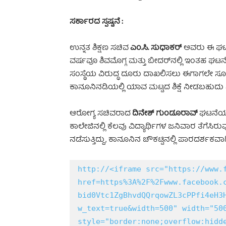
ಸರ್ಕಾರದ ಸ್ಪಷ್ಟನೆ :
ಉನ್ನತ ಶಿಕ್ಷಣ ಸಚಿವ
ಎಂ.ಸಿ. ಸುಧಾಕರ್
ಅವರು ಈ ಘಟನೆಯ
ವರ್ಷವೂ ಶಿವಮೊಗ್ಗ ಮತ್ತು ಬೀದರ್‌ನಲ್ಲಿ ಇಂತಹ ಘಟನೆಗ
ಸಂಸ್ಥೆಯ ವಿರುದ್ಧ ದೂರು ದಾಖಲಿಸಲು ಈಗಾಗಲೇ ಸೂಚ
ಕಾನೂನಿನಡಿಯಲ್ಲಿ ಯಾವ ಮಟ್ಟದ ಶಿಕ್ಷೆ ನೀಡಬಹುದು ಎಂಬ 
ಆರೋಗ್ಯ ಸಚಿವರಾದ
ದಿನೇಶ್ ಗುಂಡೂರಾವ್‌
ಘಟನೆಯನ್ನ
ಕಾಲೇಜಿನಲ್ಲಿ ಕೆಲವು ವಿದ್ಯಾರ್ಥಿಗಳ ಜನಿವಾರ ತೆಗ
ನಡೆಸುತ್ತಿದ್ದು, ಕಾನೂನಿನ ಚೌಕಟ್ಟಿನಲ್ಲಿ ಪಾರದರ್ಶಕವಾಗ
http://<iframe src="https://www.
href=https%3A%2F%2Fwww.facebook.
bid0Vtc1ZgBhvdQQrqowZL3cPPfi4eH3
w_text=true&width=500" width="500
style="border:none;overflow:hidde