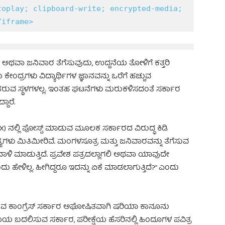
oplay; clipboard-write; encrypted-media; 
/iframe>
ಿಜಾಬ್ ಅಥವಾ ಜನಿವಾರ ತೆಗೆಸುವುದು, ಉದ್ದನೆಯ ತೋಳಿಗೆ ಕತ್ತರಿ
ೇಂದ್ರಗಳು ವಿದ್ಯಾರ್ಥಿಗಳ ಜ್ಞಾನವನ್ನು ಒರೆಗೆ ಹಚ್ಚುವ
 ತರುವ ಸ್ಥಳಗಳಲ್ಲ. ಇಂತಹ ಘಟನೆಗಳು ಮರುಕಳಿಸದಂತೆ ಸರ್ಕಾರ
ದಾರೆ.
(X) ನಲ್ಲಿ ಪೋಸ್ಟ್ ಮಾಡುವ ಮೂಲಕ ಸರ್ಕಾರದ ವಿರುದ್ಧ ಕಿಡಿ
ೃತ್ಯಗಳು ಮಿತಿಮೀರಿವೆ. ಮಂಗಳಸೂತ್ರ ಮತ್ತು ಜನಿವಾರವನ್ನು ತೆಗೆಸುವ
 ಮಾಡುತ್ತಿದೆ. ಪ್ರವೇಶ ಪತ್ರದಲ್ಲಾಗಲಿ ಅಥವಾ ಯಾವುದೇ
ೇಳಿಲ್ಲ. ಹೀಗಿದ್ದರೂ ಇದನ್ನು ಏಕೆ ಮಾಡಲಾಗುತ್ತಿದೆ?” ಎಂದು
ುತ್ತಿರುವ ಕಾಂಗ್ರೆಸ್ ಸರ್ಕಾರ ಅಘೋಷಿತವಾಗಿ ಷರಿಯಾ ಕಾನೂನು
ಯ ಬದಲಿಸುವ ಸರ್ಕಾರ, ಪರೀಕ್ಷೆಯ ಹೆಸರಿನಲ್ಲಿ ಹಿಂದೂಗಳ ಪವಿತ್ರ