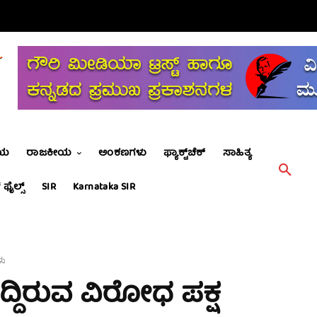
ೀಯ
ರಾಜಕೀಯ
ಅಂಕಣಗಳು
ಫ್ಯಾಕ್ಟ್‌ಚೆಕ್
ಸಾಹಿತ್ಯ
 ಫೈಲ್ಸ್
SIR
Karnataka SIR
ಳು
ದ್ದಿರುವ ವಿರೋಧ ಪಕ್ಷ