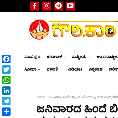
ಮುಖಪುಟ
ಕರ್ನಾಟಕ
ರಾಷ್ಟ್ರೀಯ
ಅಂತಾರಾಷ್ಟ್ರ
Facebook
ಸಿನಿಮಾ
ಚಳವಳಿ
ವಿಡಿಯೋ
ವಿಶ್ಲೇಷಣೆ
ದಲಿತ್
Twitter
WhatsApp
Home
ಜನಿವಾರದ ಹಿಂದೆ ಬಿದ್ದಿರುವ ವಿರೋಧ ಪಕ್ಷ ಮತ್ತು ಮಾಧ್ಯಮಗ
LinkedIn
ಜನಿವಾರದ ಹಿಂದೆ ಬಿ
Telegram