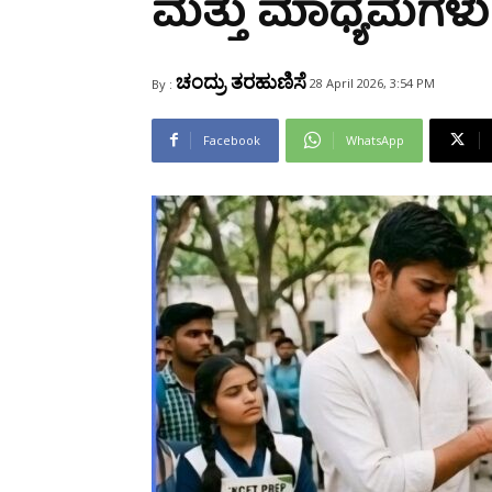
ಮತ್ತು ಮಾಧ್ಯಮಗಳು
Share
ಚಂದ್ರು ತರಹುಣಿಸೆ
28 April 2026, 3:54 PM
By :
Facebook
WhatsApp