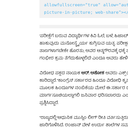
allowfullscreen="true" allow="aut
picture-in-picture; web-share"><
‘ಪರೀಕ್ಷೆಗೆ ಬರುವ ವಿದ್ಯಾರ್ಥಿಗಳ ಕಿವಿ ಓಲೆ, ಬಳೆ, ಹ
ಹಾಕುವುದು ಮನೋಸ್ಥೈರ್ಯ ಕುಗ್ಗಿಸುವ ಯತ್ನ. ಪರೀಕ್ಷಾ ಕ
ತಾಣಗಳಾಗಬೇಕೇ ಹೊರತು, ಅವರ ಆತ್ಮಗೌರವಕ್ಕೆ ಧಕ್ಕೆ
ಗಂಭೀರ ಕ್ರಮ ತೆಗೆದುಕೊಳ್ಳಲಿದೆ’ ಎಂದೂ ಅವರು ಹೇಳಿದ್
ವಿರೋಧ ಪಕ್ಷದ ನಾಯಕ
ಆರ್. ಅಶೋಕ
ಅವರು ಎಕ್ಸ್ 
ಕಾರಿದ್ದಾರೆ. “ಕಾಂಗ್ರೆಸ್ ಸರ್ಕಾರದ ಹಿಂದೂ ವಿರೋಧಿ ಕ
ಮೂಲಕ ಹಿಂದೂಗಳ ನಂಬಿಕೆಯ ಮೇಲೆ ಈ ಸರ್ಕಾರ ದಾಳಿ
ಮಾರ್ಗಸೂಚಿಯಲ್ಲಾಗಲಿ ಜನಿವಾರ ಧರಿಸಬಾರದು ಎಂದು ಹ
ಪ್ರಶ್ನಿಸಿದ್ದಾರೆ.
“ರಾಜ್ಯದಲ್ಲಿ ‘ಆಧುನಿಕ ಮುಸ್ಲಿಂ ಲೀಗ್’ ರೀತಿ ವರ್ತಿಸ
ಜಾರಿಗೊಳಿಸಿದೆ. ರಂಜಾನ್ ವೇಳೆ ಉರ್ದು ಶಾಲೆಗಳ ಸಮ