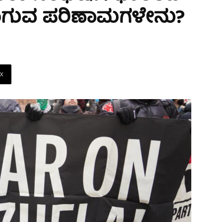
ಾಗುವ ಪರಿಣಾಮಗಳೇನು?
X