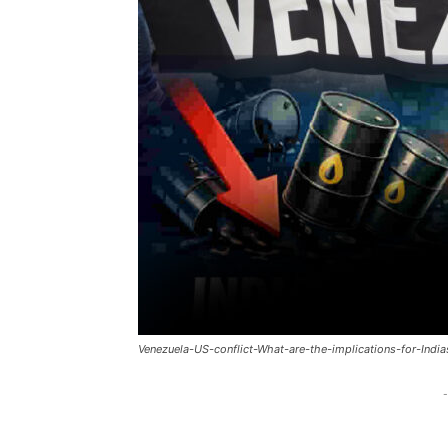
Venezuela-US-conflict-What-are-the-implications-for-Ind
-