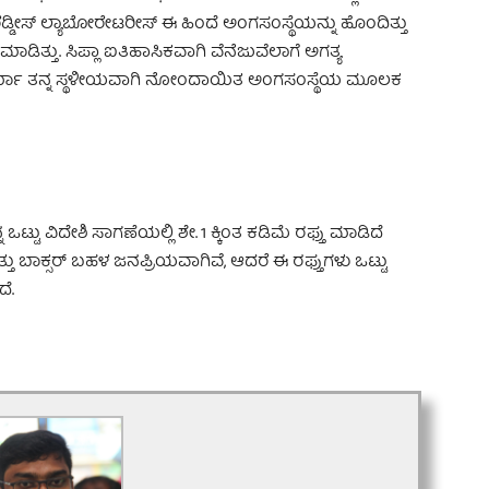
್ಡೀಸ್ ಲ್ಯಾಬೋರೇಟರೀಸ್ ಈ ಹಿಂದೆ ಅಂಗಸಂಸ್ಥೆಯನ್ನು ಹೊಂದಿತ್ತು
ಡಿತ್ತು. ಸಿಪ್ಲಾ ಐತಿಹಾಸಿಕವಾಗಿ ವೆನೆಜುವೆಲಾಗೆ ಅಗತ್ಯ
ಕ್ ಫಾರ್ಮಾ ತನ್ನ ಸ್ಥಳೀಯವಾಗಿ ನೋಂದಾಯಿತ ಅಂಗಸಂಸ್ಥೆಯ ಮೂಲಕ
್ಟು ವಿದೇಶಿ ಸಾಗಣೆಯಲ್ಲಿ ಶೇ. 1 ಕ್ಕಿಂತ ಕಡಿಮೆ ರಫ್ತು ಮಾಡಿದೆ
್ತು ಬಾಕ್ಸರ್ ಬಹಳ ಜನಪ್ರಿಯವಾಗಿವೆ, ಆದರೆ ಈ ರಫ್ತುಗಳು ಒಟ್ಟು
ೆ.