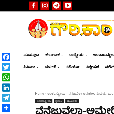
ಮುಖಪುಟ
ಕರ್ನಾಟಕ
ರಾಷ್ಟ್ರೀಯ
ಅಂತಾರಾಷ್ಟ್ರ
Facebook
ಸಿನಿಮಾ
ಚಳವಳಿ
ವಿಡಿಯೋ
ವಿಶ್ಲೇಷಣೆ
ದಲಿತ್
Twitter
WhatsApp
Home
ಅಂತರಾಷ್ಟ್ರೀಯ
ವೆನೆಜುವೆಲಾ-ಅಮೇರಿಕಾ ಸಂಘರ್ಷ: ಭಾ
LinkedIn
ಅಂತರಾಷ್ಟ್ರೀಯ
ಪ್ರಪಂಚ
ಮುಖಪುಟ
Telegram
ವೆನೆಜುವೆಲಾ-ಅಮೇ