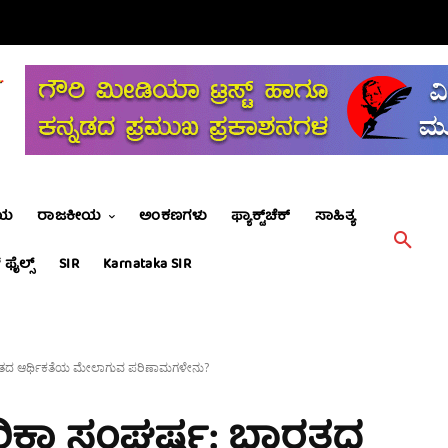
ೀಯ
ರಾಜಕೀಯ
ಅಂಕಣಗಳು
ಫ್ಯಾಕ್ಟ್‌ಚೆಕ್
ಸಾಹಿತ್ಯ
 ಫೈಲ್ಸ್
SIR
Karnataka SIR
ರತದ ಆರ್ಥಿಕತೆಯ ಮೇಲಾಗುವ ಪರಿಣಾಮಗಳೇನು?
ರಿಕಾ ಸಂಘರ್ಷ: ಭಾರತದ