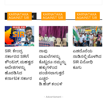
KARNATAKA
KARNATAKA
KARNATAKA
ಇದೇ ಲೇಖಕರ ಬರಹ
AGAINST SIR
AGAINST SIR
AGAINST SIR
SIR: ಕೇಂದ್ರ
ನಾವು
ಎಡದೊರೆಯ
ಸರ್ಕಾರದ SIRಗೆ
ದಾಖಲೆಗಳನ್ನು
ನಾಡಿನಲ್ಲಿ ಮೊಳಗಿದ
ಕೌಂಟರ್‌, ಮಹತ್ವದ
ಕೊಟ್ಟರೂ ನಮ್ಮನ್ನು
SIR ವಿರೋಧಿ
ಆದೇಶಗಳನ್ನು
ಹಕ್ಕುಗಳಿಂದ
ಕೂಗು
ಹೊರಡಿಸಿದ
ವಂಚಿಸಲಾಗುತ್ತದೆ
ಕರ್ನಾಟಕ ಸರ್ಕಾರ
ಎಚ್ಚರ-
ಡಿ.ಹೆಚ್.ಕಂಬಳಿ
- Advertisment -