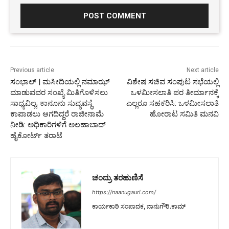
Previous article
Next article
ಸಂಭಾಲ್ | ಮಸೀದಿಯಲ್ಲಿ ನಮಾಝ್
ವಿಶೇಷ ಸಚಿವ ಸಂಪುಟ ಸಭೆಯಲ್ಲಿ
ಮಾಡುವವರ ಸಂಖ್ಯೆ ಮಿತಿಗೊಳಿಸಲು
ಒಳಮೀಸಲಾತಿ ಪರ ತೀರ್ಮಾನಕ್ಕೆ
ಸಾಧ್ಯವಿಲ್ಲ; ಕಾನೂನು ಸುವ್ಯವಸ್ಥೆ
ಎಲ್ಲರೂ ಸಹಕರಿಸಿ: ಒಳಮೀಸಲಾತಿ
ಕಾಪಾಡಲು ಆಗದಿದ್ದರೆ ರಾಜೀನಾಮೆ
ಹೋರಾಟ ಸಮಿತಿ ಮನವಿ
ನೀಡಿ: ಅಧಿಕಾರಿಗಳಿಗೆ ಅಲಹಾಬಾದ್
ಹೈಕೋರ್ಟ್ ತರಾಟೆ
ಚಂದ್ರು ತರಹುಣಿಸೆ
https://naanugauri.com/
ಕಾರ್ಯಕಾರಿ ಸಂಪಾದಕ, ನಾನುಗೌರಿ.ಕಾಮ್