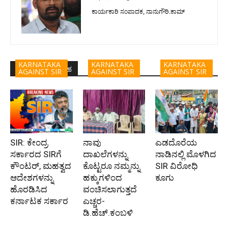
ಕಾರ್ಯಕಾರಿ ಸಂಪಾದಕ, ನಾನುಗೌರಿ.ಕಾಮ್
KARNATAKA
KARNATAKA
KARNATAKA
ಇದೇ ಲೇಖಕರ ಬರಹ
AGAINST SIR
AGAINST SIR
AGAINST SIR
SIR: ಕೇಂದ್ರ
ನಾವು
ಎಡದೊರೆಯ
ಸರ್ಕಾರದ SIRಗೆ
ದಾಖಲೆಗಳನ್ನು
ನಾಡಿನಲ್ಲಿ ಮೊಳಗಿದ
ಕೌಂಟರ್‌, ಮಹತ್ವದ
ಕೊಟ್ಟರೂ ನಮ್ಮನ್ನು
SIR ವಿರೋಧಿ
ಆದೇಶಗಳನ್ನು
ಹಕ್ಕುಗಳಿಂದ
ಕೂಗು
ಹೊರಡಿಸಿದ
ವಂಚಿಸಲಾಗುತ್ತದೆ
ಕರ್ನಾಟಕ ಸರ್ಕಾರ
ಎಚ್ಚರ-
ಡಿ.ಹೆಚ್.ಕಂಬಳಿ