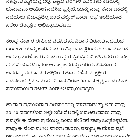
ನಾವು ಸುಮ್ಮನಿರುವುದಿಲ್ಲ, ಪಶ್ಚಿಮ ಬಂಗಾಳ ಮುಂತಾದ ಕಡೆಯಲ್ಲಿ
ಚುನಾವಣಾ ಆಯೋಗ ನಡೆಸಿದ ಪ್ರಕ್ರಿಯೆಯನ್ನು ನಾವು ಕರ್ನಾಟಕದಲ್ಲಿ
ನಡೆಯಲು ಬಿಡುವುದಿಲ್ಲ ಎಂದ ವೆಲ್ಫೇರ್ ಪಾರ್ಟಿ ಆಫ್ ಇಂಡಿಯಾದ
ಸಲೀಂ ಚಿತ್ತಾಪುರ ಅಭಿಪ್ರಾಯಪಟ್ಟರು.
ಕೇಂದ್ರ ಸರ್ಕಾರ ಈ ಹಿಂದೆ ನಡೆಸಿದ ಸಂವಿಧಾನ ವಿರೋಧಿ ನಡೆಯದ
CAA NRC ಯನ್ನು ಜಾರಿಮಾಡಲು ವಿಫಲವಾದ್ದರಿಂದ ಈಗ SIR ಮೂಲಕ
ಅದನ್ನು ಮರಳಿ ಜಾರಿ ಮಾಡಲು ಪ್ರಯತ್ನಿಸುತ್ತಿದೆ. ಬಿಜೆಪಿ ತನಗೆ ಯಾರೆಲ್ಲ
ಮತ ನೀಡುವುದಿಲ್ಲವೋ ಆ ಎಲ್ಲ ಜನರನ್ನು ಗುರಿಯಾಗಿಸಿಕೊಂಡು
ಅವರನ್ನು ಮತದಾನದ ಹಕ್ಕಿನಿಂದ ಹೊರಗುಳಿಸುವ ಪ್ರಕ್ರಿಯೆ
ನಡೆಸಲಾಗುತ್ತಿದೆ. ಇದು ಸಂವಿಧಾನ ವಿರೋಧಿಯಾದ ಕೃತ್ಯ ಎಂದು ಸಿಖ್
ಸಮುದಾಯದ ಶೇಖರ್ ಸಿಂಗ್ ಅಭಿಪ್ರಾಯಪಟ್ಟರು.
ಜಾಥಾದ ಪ್ರಮುಖರಾದ ವೀರಸಂಗಯ್ಯ ಮಾತನಾಡುತ್ತಾ, ಇದು ನಾವು
30-40 ವರ್ಷಗಳಿಂದ ಇಲ್ಲೇ ಇಡೀ ನೆಲದಲ್ಲಿ ಬದುಕಿರುವವರು ನಾವು,
ನಮ್ಮನೇ ಈ ದೇಶದ ಪ್ರಜೆಯಲ್ಲ ಎಂದು ಹೇಳಿದರೆ ನಾವು ಒಪ್ಪಿಕೊಳ್ಳಬೇಕ.
ನಾವು ಈ ನೆಲದ ಮೂಲ ವಾರಸುದಾರರು, ನಮ್ಮನ್ನು ಈ ದೇಶದ ಪ್ರಜೆ
ಅಲ್ಲ ಎಂದರೆ ಸಹಿಸುವುದಿಲ್ಲ. ಇದು ಕೇವಲ ದ್ವೇಷ ರಾಜಕಾರಣ ಮಾತ್ರವೇ