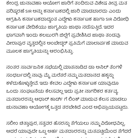
ಕೇಂದ್ರ ಚುನಾವಣಾ ಆಯೋಗ ಜಾರಿಗೆ ತಂದಿರುವ ವಿಶೇಷ ತೀವ್ರ ಮತ
ಪರಿಷ್ಕರಣೆ SIR ಅನ್ನು ಕರ್ನಾಟಕದಲ್ಲಿ ಜಾರಿ ಮಾಡಬಾರದು ಎಂದು
ಆಗ್ರಹಿಸಿ ಕರ್ನಾಟಕದಾದ್ಯಂತ ಎದ್ದೇಳು ಕರ್ನಾಟಕ ಹಾಗಾ SIR ವಿರೋಧಿ
ಕರ್ನಾಟಕ ವೇದಿಕೆಯು ಜಾಗೃತಿಯ ಜಾಥಾ ನಡೆಸುತ್ತಿದೆ. ಇದರ
ಭಾಗವಾಗಿ ಇಂದು ಕಲಬುರಗಿ ಜಿಲ್ಲೆಗೆ ಪ್ರವೇಶಿಸಿದ ಜಾಥಾ ತಂಡವು
ವೀರಾಪುರ ವೃತ್ತದಲ್ಲಿನ ಅಂಬೇಡ್ಕರ್ ಪ್ರತಿಮೆಗೆ ಮಾಲಾರ್ಪಣೆ ಮಾಡುವ
ಮೂಲಕ ಜಾಗೃತಿಯನ್ನು ಆರಂಭಿಸಿತ್ತು.
ನಂತರ ಸಾರ್ವಜನಿಕ ಸಭೆಯಲ್ಲಿ ಮಾತನಾಡಿದ ಡಾ ಅನಿಲ್ ತೆಂಗಳಿ
ಸಂಧರ್ಬದಲ್ಲಿ ನಾವು ಮೈ ಮರೆತರೆ ನಮ್ಮ ಮತದಾನದ ಹಕ್ಕನ್ನು
ಕಳೆದುಕೊಳ್ಳುತ್ತೇವೆ. ಇದು ಕೇವಲ ಎದ್ದೇಳು ಕರ್ನಾಟಕ ಯಾವುದೂ
ಒಂದು ಸಂಘಟನೆಯ ಕೆಲಸವಲ್ಲ ಇದು ಪ್ರತೀ ನಾಗರಿಕರ ಕರ್ತವ್ಯ.
ಮತದಾರರನ್ನು ಆಧಾರ್ ಕಾರ್ಡ್ ಗೆ ಲಿಂಕ್ ಮಾಡುವ ಕೆಲಸ ಮಾಡಲು
ಚುನಾವಣಾ ಆಯೋಗಕ್ಕೆ ಒತ್ತಡ ತರಬೇಕಿದೆ ಎಂದ ಅಭಿಪ್ರಾಯಪಟ್ಟರು.
ಸಲೀಂ ಚಿತ್ತಾಪುರ, ಸತ್ತವರ ಹೆಸರನ್ನು ತೆಗೆಯಲು ನಮ್ಮ ವಿರೋಧವಿಲ್ಲ,
ಆದರೆ ಯಾವುದೇ ಒಬ್ಬ ಅರ್ಹ ಮತದಾರರನ್ನು ಮತಪಟ್ಟಿಯಿಂದ ತೆಗೆದರೆ