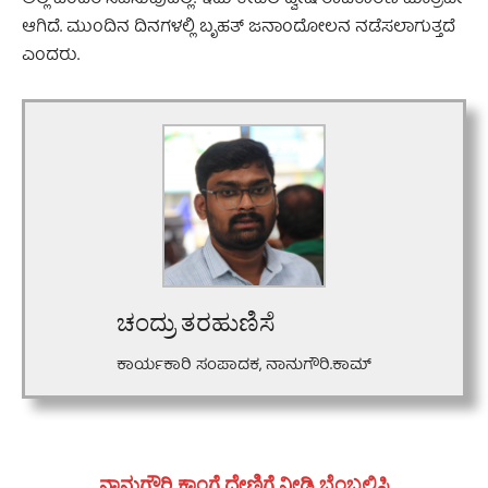
ಆಗಿದೆ. ಮುಂದಿನ ದಿನಗಳಲ್ಲಿ ಬೃಹತ್ ಜನಾಂದೋಲನ ನಡೆಸಲಾಗುತ್ತದೆ
ಎಂದರು.
ಚಂದ್ರು ತರಹುಣಿಸೆ
ಕಾರ್ಯಕಾರಿ ಸಂಪಾದಕ, ನಾನುಗೌರಿ.ಕಾಮ್
ನಾನುಗೌರಿ.ಕಾಂಗೆ ದೇಣಿಗೆ ನೀಡಿ ಬೆಂಬಲಿಸಿ