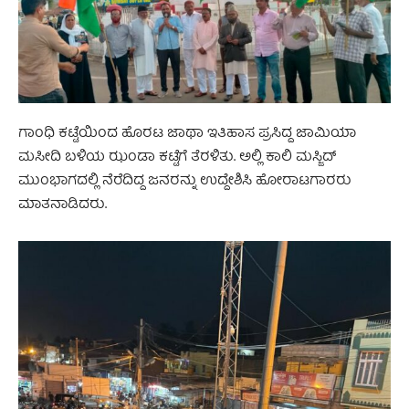
ಗಾಂಧಿ ಕಟ್ಟೆಯಿಂದ ಹೊರಟ ಜಾಥಾ ಇತಿಹಾಸ ಪ್ರಸಿದ್ದ ಜಾಮಿಯಾ
ಮಸೀದಿ ಬಳಿಯ ಝಂಡಾ ಕಟ್ಟೆಗೆ ತೆರಳಿತು. ಅಲ್ಲಿ ಕಾಲಿ ಮಸ್ಜಿದ್
ಮುಂಭಾಗದಲ್ಲಿ ನೆರೆದಿದ್ದ ಜನರನ್ನು ಉದ್ದೇಶಿಸಿ ಹೋರಾಟಗಾರರು
ಮಾತನಾಡಿದರು.