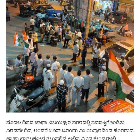
ಮೊದಲ ದಿನದ ಜಾಥಾ ವಿಜಯಪುರ ನಗರದಲ್ಲಿ ಸಮಾಪ್ತಿಗೊಂಡಿತು.
ಎರಡನೇ ದಿನ, ಅಂದರೆ ಜೂನ್ 14ರಂದು ವಿಜಯಪುರದಿಂದ ಹೊರಡುವ
ಜಾಥಾ ಬಾಗಲಕೋಟೆ ತಲುಪಲಿದೆ. ಅಲ್ಲಿನ ವಿವಿಧ ಕೇಂದ್ರಗಳಲ್ಲಿ