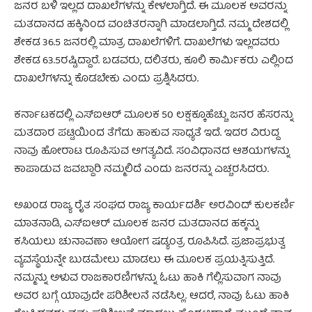
ಜನರ ಬಳಿ ಇಲ್ಲದ ದಾಖಲೆಗಳನ್ನು ಕೇಳಲಾಗ್ತಿದೆ. ಈ ಮೂಲಕ ಅವರನ್ನು
ಮತದಾನದ ಹಕ್ಕಿನಿಂದ ವಂಚಿತರನ್ನಾಗಿ ಮಾಡಲಾಗ್ತಿದೆ. ನಮ್ಮ ದೇಶದಲ್ಲಿ
ಶೇಕಡ 36.5 ಜನರಲ್ಲಿ ಮಾತ್ರ ದಾಖಲೆಗಳಿಗೆ. ದಾಖಲೆಗಳು ಇಲ್ಲದವರು
ಶೇಕಡ 63.5ರಷ್ಟಿದ್ದಾರೆ. ಬಡವರು, ದಲಿತರು, ಕೂಲಿ ಕಾರ್ಮಿಕರು ಎಲ್ಲಿಂದ
ದಾಖಲೆಗಳನ್ನು ಕೊಡಬೇಕು ಎಂದು ಪ್ರಶ್ನಿಸಿದರು.
ಕರ್ನಾಟಕದಲ್ಲಿ ಎಸ್‌ಐಆರ್ ಮೂಲಕ 50 ಲಕ್ಷಕ್ಕೂಹೆಚ್ಚು ಜನರ ಹೆಸರನ್ನು
ಮತದಾರ ಪಟ್ಟಿಯಿಂದ ತೆಗೆದು ಹಾಕುವ ಸಾಧ್ಯತೆ ಇದೆ. ಇದರ ವಿರುದ್ದ
ನಾವು ಹೋರಾಟ ರೂಪಿಸುವ ಅಗತ್ಯವಿದೆ. ಸಂವಿಧಾನದ ಆಶಯಗಳನ್ನು
ಕಾಪಾಡುವ ಜವಬ್ದಾರಿ ನಮ್ಮಲಿದೆ ಎಂದು ಜನರನ್ನು ಎಚ್ಚರಸಿದರು.
ಅಖಂಡ ರಾಜ್ಯ ರೈತ ಸಂಘದ ರಾಜ್ಯ ಕಾರ್ಯದರ್ಶಿ ಅರವಿಂದ್ ಕುಲಕರ್ಣಿ
ಮಾತನಾಡಿ, ಎಸ್‌ಐಆರ್ ಮೂಲಕ ಜನರ ಮತದಾನದ ಹಕ್ಕನ್ನು
ಕಸಿಯಲು ಚುನಾವಣಾ ಆಯೋಗ ಷಡ್ಯಂತ್ರ ರೂಪಿಸಿದೆ. ಪ್ರಜಾಪ್ರಭುತ್ವ
ವ್ಯವಸ್ಥೆಯನ್ನೇ ಬುಡಮೇಲು ಮಾಡಲು ಈ ಮೂಲಕ ಪ್ರಯತ್ನಿಸುತ್ತಿದೆ.
ನಮ್ಮನ್ನು ಅಳುವ ರಾಜಕಾರಣಿಗಳನ್ನು ಓಟು ಹಾಕಿ ಗೆಲ್ಲಿಸುವಾಗ ನಾವು
ಅವರ ಬಗ್ಗೆ ಯಾವುದೇ ಪರಿಶೀಲನೆ ನಡೆಸಿಲ್ಲ. ಆದರೆ, ನಾವು ಓಟು ಹಾಕಿ