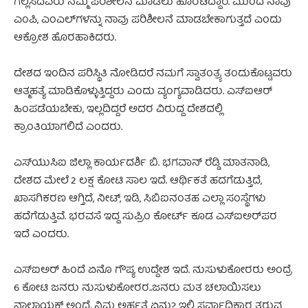
ಗೆಲ್ಲಸಿದವರು ನಮ್ಮ ಪರಿಶೀಲನೆ ಮಾಡಲು ಹೊರಟಿದ್ದಾರೆ. ಮುಂದೆ ನಾವು
ಎಂಪಿ, ಎಂಎಲ್‌ಗಳನ್ನು ನಾವು ಪರಿಶೀಲನೆ ಮಾಡಬೇಕಾಗುತ್ತದೆ ಎಂದು
ಆಕ್ರೋಶ ಹೊರಹಾಕಿದರು.
ದೇಶದ ಇಂದಿನ ಪರಿಸ್ಥಿತಿ ನೋಡಿದರೆ ನಮಗೆ ಸ್ವಾತಂತ್ರ್ಯ ತಂದುಕೊಟ್ಟವರು
ಆತ್ಮಹತ್ಯೆ ಮಾಡಿಕೊಳ್ಳುತ್ತಿದ್ದರು ಎಂದು ವ್ಯಂಗ್ಯವಾಡಿದರು. ಎಸ್‌ಐಆರ್
ಹಿಂಪಡೆಯಬೇಕು, ಇಲ್ಲದಿದ್ದರೆ ಅದರ ವಿರುದ್ದ ದೇಶದಲ್ಲಿ
ಕ್ರಾಂತಿಯಾಗಲಿದೆ ಎಂದರು.
ಎಸ್‌ಯುಸಿಐ ಜಿಲ್ಲಾ ಕಾರ್ಯದರ್ಶಿ ಬಿ. ಭಗವಾನ್ ರೆಡ್ಡಿ ಮಾತನಾಡಿ,
ದೇಶದ ಮೇಲೆ 2 ಲಕ್ಷ ಕೋಟಿ ಸಾಲ‌‌ ಇದೆ. ಆರ್ಥಿಕತೆ ಹದಗೆಡುತ್ತಿದೆ,
ಖಾಸಗಿಕರಣ ಆಗ್ತಿದೆ, ನೀಟ್, ಇಡಿ, ಸಿಬಿಐನಂತಹ ಎಲ್ಲಾ ಸಂಸ್ಥೆಗಳು
ಹದೆಗೆಡುತ್ತಿವೆ. ಭರವಸೆ ಇದ್ದ ಸುಪ್ರಿಂ‌ ಕೋರ್ಟ್ ಕೂಡ ಎಸ್‌ಐಅರ್‌ಪರ
ಇದೆ ಎಂದರು.
ಎಸ್‌ಐಅರ್ ಹಿಂದೆ ಏನೊ ಗೌಪ್ಯ ಉದ್ದೇಶ ಇದೆ. ನುಸುಳುಕೋರರು ಅಂದ್ರೆ
6 ಕೋಟಿ ಜನರು ನುಸುಳುಕೋರರ..ಜನರು ಮತ ಚಲಾಯಿಸಲು
ನಾಲಾಯಕ್ ಅಂದ್ರೆ ನಿಮ್ಮ ಅರ್ಹತೆ ಏನು? ಇಲ್ಲಿ ಸರ್ವಾಧಿಕಾರ ತರುವ