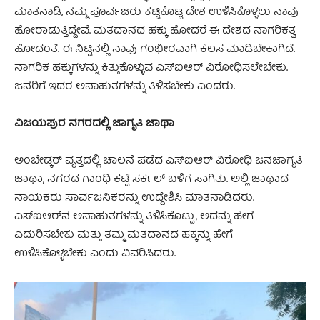
ಮಾತನಾಡಿ, ನಮ್ಮ ಪೂರ್ವಜರು ಕಟ್ಟಿಕೊಟ್ಟ ದೇಶ ಉಳಿಸಿಕೊಳ್ಳಲು ನಾವು
ಹೋರಾಡುತ್ತಿದ್ದೇವೆ. ಮತದಾನದ ಹಕ್ಕು ಹೋದರೆ ಈ ದೇಶದ ನಾಗರಿಕತ್ವ
ಹೋದಂತೆ. ಈ ನಿಟ್ಟಿನಲ್ಲಿ ನಾವು ಗಂಭೀರವಾಗಿ ಕೆಲಸ ಮಾಡಿಬೇಕಾಗಿದೆ.
ನಾಗರಿಕ ಹಕ್ಕುಗಳನ್ನು ಕಿತ್ತುಕೊಳ್ಳುವ ಎಸ್‌ಐಆರ್ ವಿರೋಧಿಸಲೇಬೇಕು.
ಜನರಿಗೆ ಇದರ ಅನಾಹುತಗಳನ್ನು ತಿಳಿಸಬೇಕು ಎಂದರು.
ವಿಜಯಪುರ ನಗರದಲ್ಲಿ ಜಾಗೃತಿ ಜಾಥಾ
ಅಂಬೇಡ್ಕರ್ ವೃತ್ತದಲ್ಲಿ ಚಾಲನೆ ಪಡೆದ ಎಸ್‌ಐಆರ್ ವಿರೋಧಿ ಜನಜಾಗೃತಿ
ಜಾಥಾ, ನಗರದ ಗಾಂಧಿ ಕಟ್ಟೆ ಸರ್ಕಲ್ ಬಳಿಗೆ ಸಾಗಿತು. ಅಲ್ಲಿ ಜಾಥಾದ
ನಾಯಕರು ಸಾರ್ವಜನಿಕರನ್ನು ಉದ್ದೇಶಿಸಿ ಮಾತನಾಡಿದರು.
ಎಸ್‌ಐಆರ್‌ನ ಅನಾಹುತಗಳನ್ನು ತಿಳಿಸಿಕೊಟ್ಟು, ಅದನ್ನು ಹೇಗೆ
ಎದುರಿಸಬೇಕು ಮತ್ತು ತಮ್ಮ ಮತದಾನದ ಹಕ್ಕನ್ನು ಹೇಗೆ
ಉಳಿಸಿಕೊಳ್ಳಬೇಕು ಎಂದು ವಿವರಿಸಿದರು.