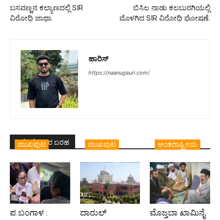
ಬಸವಣ್ಣನ ಕಲ್ಯಾಣದಲ್ಲಿ SIR
ಬಿಸಿಲ ನಾಡು ಕಲಬುರಗಿಯಲ್ಲಿ
ವಿರೋಧಿ ಜಾಥಾ.
ಮೊಳಗಿದ SIR ವಿರೋಧಿ ಘೋಷಣೆ.
ಹಾರಿಸ್
https://naanugauri.com/
ಇದೇ ಲೇಖಕರ ಬರಹ
ಮುಖಪುಟ
ಮುಖಪುಟ
ಅಂತರಾಷ್ಟ್ರೀಯ
ಪ.ಬಂಗಾಳ :
ದಾರುಲ್
ಮೊಜ್ತಬಾ ಖಾಮಿನೈ