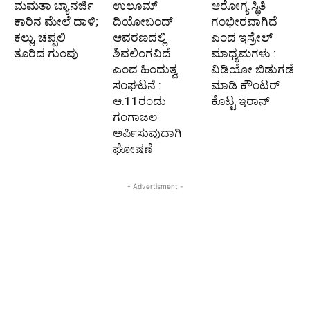
ಮಮತಾ ಬ್ಯಾನರ್ಜಿ
ಉಲೂಮ್
ಆರೋಗ್ಯ ಸ್ಥಿತಿ
ಕಾರಿನ ಮೇಲೆ ದಾಳಿ;
ದಿಯೋಬಂದ್
ಗಂಭೀರವಾಗಿದೆ
ಕಲ್ಲು, ಚಪ್ಪಲಿ
ಆವರಣದಲ್ಲಿ
ಎಂದ ಇಸ್ರೇಲ್
ತೂರಿದ ಗುಂಪು
ಶಿವಲಿಂಗವಿದೆ
ಮಾಧ್ಯಮಗಳು :
ಎಂದ ಹಿಂದುತ್ವ
ವಿಡಿಯೋ ಬಿಡುಗಡೆ
ಸಂಘಟನೆ :
ಮಾಡಿ ಕೌಂಟರ್
ಆ.11ರಂದು
ಕೊಟ್ಟ ಇರಾನ್
ಗಂಗಾಜಲ
ಅರ್ಪಿಸುವುದಾಗಿ
ಘೋಷಣೆ
- Advertisment -