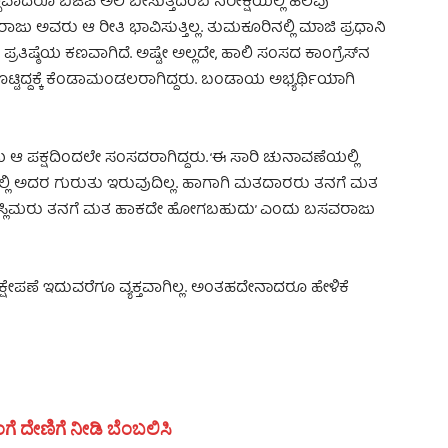
ಾದರೂ ಬಿಜೆಪಿ ಅಲೆ ಬೀಸುತ್ತದೆಂಬ ನಿರೀಕ್ಷೆಯಲ್ಲಿ ಹಲವು
ರಾಜು ಅವರು ಆ ರೀತಿ ಭಾವಿಸುತ್ತಿಲ್ಲ. ತುಮಕೂರಿನಲ್ಲಿ ಮಾಜಿ ಪ್ರಧಾನಿ
ು ಪ್ರತಿಷ್ಠೆಯ ಕಣವಾಗಿದೆ. ಅಷ್ಟೇ ಅಲ್ಲದೇ, ಹಾಲಿ ಸಂಸದ ಕಾಂಗ್ರೆಸ್‍ನ
ುಕೊಟ್ಟಿದ್ದಕ್ಕೆ ಕೆಂಡಾಮಂಡಲರಾಗಿದ್ದರು. ಬಂಡಾಯ ಅಭ್ಯರ್ಥಿಯಾಗಿ
ಜು ಆ ಪಕ್ಷದಿಂದಲೇ ಸಂಸದರಾಗಿದ್ದರು. ‘ಈ ಸಾರಿ ಚುನಾವಣೆಯಲ್ಲಿ
ರದಲ್ಲಿ ಅದರ ಗುರುತು ಇರುವುದಿಲ್ಲ. ಹಾಗಾಗಿ ಮತದಾರರು ತನಗೆ ಮತ
ಮುಸ್ಲಿಮರು ತನಗೆ ಮತ ಹಾಕದೇ ಹೋಗಬಹುದು’ ಎಂದು ಬಸವರಾಜು
ಷೇಪಣೆ ಇದುವರೆಗೂ ವ್ಯಕ್ತವಾಗಿಲ್ಲ. ಅಂತಹದೇನಾದರೂ ಹೇಳಿಕೆ
ಗೆ ದೇಣಿಗೆ ನೀಡಿ ಬೆಂಬಲಿಸಿ