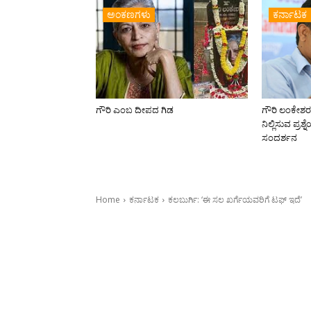
ಅಂಕಣಗಳು
ಕರ್ನಾಟಕ
ಗೌರಿ ಎಂಬ ದೀಪದ ಗಿಡ
ಗೌರಿ ಲಂಕೇಶ
ನಿಲ್ಲಿಸುವ ಪ್ರಶ
ಸಂದರ್ಶನ