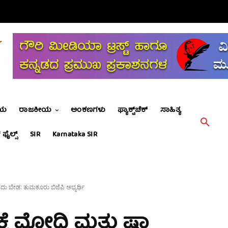
ೀಯ
ರಾಜಕೀಯ
ಅಂಕಣಗಳು
ಫ್ಯಾಕ್ಟ್‌ಚೆಕ್
ಸಾಹಿತ್ಯ
 ಫೈಲ್ಸ್
SIR
Karnataka SIR
ುವುದು ಬೇಡ: ತುಮಕೂರು ಬಿಜೆಪಿ ಅಭ್ಯರ್ಥಿ
ರಕ್ಕೆ ಮೋದಿ ಮತ್ತು ಷಾ