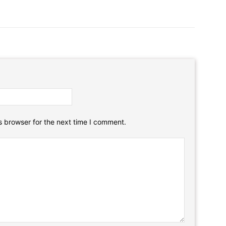
Email:*
Website:
s browser for the next time I comment.