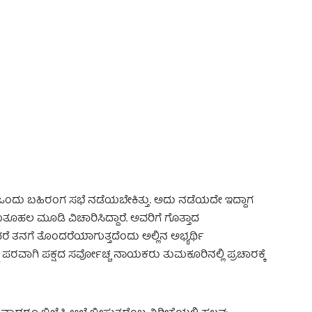
 Advertisement -
ರ ಒಂದು ಬಹಿರಂಗ ಸಭೆ ನಡೆಯಬೇಕಿತ್ತು. ಅದು ನಡೆಯದೇ ಇದ್ದಾಗ
ುತೂಹಲ ಮೂಡಿ ವಿಚಾರಿಸಿದ್ದಾರೆ. ಅವರಿಗೆ ಗೊತ್ತಾದ
ನಗೆ ತೊಂದರೆಯಾಗುತ್ತದೆಂದು ಅಲ್ಲಿನ ಅಭ್ಯರ್ಥಿ
 ಪರವಾಗಿ ಪಕ್ಷದ ಸರ್ವೋಚ್ಚ ನಾಯಕರು ತುಮಕೂರಿನಲ್ಲಿ ಪ್ರಚಾರಕ್ಕೆ