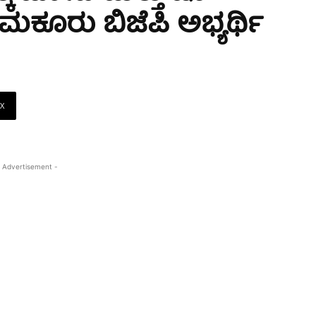
ಕೂರು ಬಿಜೆಪಿ ಅಭ್ಯರ್ಥಿ
X
 Advertisement -