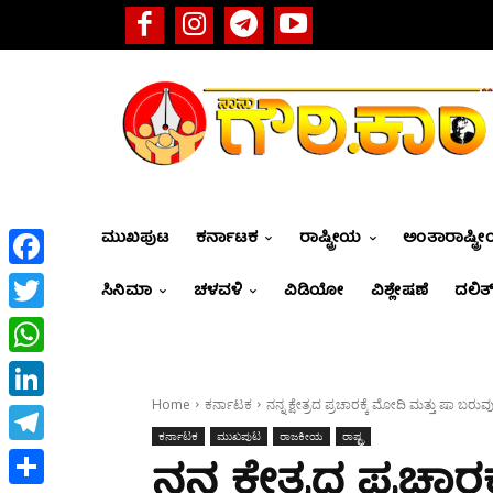
ಮುಖಪುಟ
ಕರ್ನಾಟಕ
ರಾಷ್ಟ್ರೀಯ
ಅಂತಾರಾಷ್ಟ್ರ
Facebook
ಸಿನಿಮಾ
ಚಳವಳಿ
ವಿಡಿಯೋ
ವಿಶ್ಲೇಷಣೆ
ದಲಿತ್
Twitter
WhatsApp
Home
ಕರ್ನಾಟಕ
ನನ್ನ ಕ್ಷೇತ್ರದ ಪ್ರಚಾರಕ್ಕೆ ಮೋದಿ ಮತ್ತು ಷಾ ಬರ
LinkedIn
ಕರ್ನಾಟಕ
ಮುಖಪುಟ
ರಾಜಕೀಯ
ರಾಷ್ಟ್ರ
Telegram
ನನ್ನ ಕ್ಷೇತ್ರದ ಪ್ರಚಾ