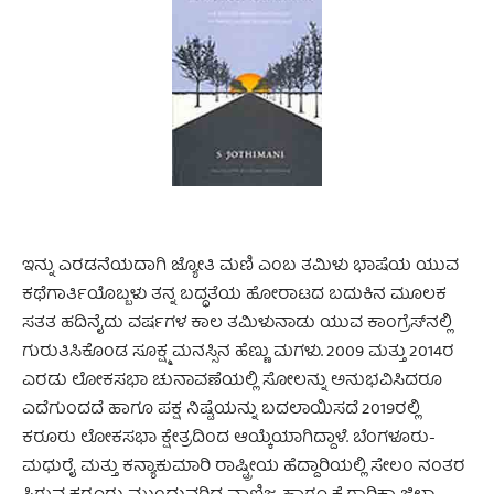
ಇನ್ನು ಎರಡನೆಯದಾಗಿ ಜ್ಯೋತಿ ಮಣಿ ಎಂಬ ತಮಿಳು ಭಾಷೆಯ ಯುವ
ಕಥೆಗಾರ್ತಿಯೊಬ್ಬಳು ತನ್ನ ಬದ್ಧತೆಯ ಹೋರಾಟದ ಬದುಕಿನ ಮೂಲಕ
ಸತತ ಹದಿನೈದು ವರ್ಷಗಳ ಕಾಲ ತಮಿಳುನಾಡು ಯುವ ಕಾಂಗ್ರೆಸ್‌ನಲ್ಲಿ
ಗುರುತಿಸಿಕೊಂಡ ಸೂಕ್ಷ್ಮ ಮನಸ್ಸಿನ ಹೆಣ್ಣು ಮಗಳು. 2009 ಮತ್ತು 2014ರ
ಎರಡು ಲೋಕಸಭಾ ಚುನಾವಣೆಯಲ್ಲಿ ಸೋಲನ್ನು ಅನುಭವಿಸಿದರೂ
ಎದೆಗುಂದದೆ ಹಾಗೂ ಪಕ್ಷ ನಿಷ್ಟೆಯನ್ನು ಬದಲಾಯಿಸದೆ 2019ರಲ್ಲಿ
ಕರೂರು ಲೋಕಸಭಾ ಕ್ಷೇತ್ರದಿಂದ ಆಯ್ಕೆಯಾಗಿದ್ದಾಳೆ. ಬೆಂಗಳೂರು-
ಮಧುರೈ ಮತ್ತು ಕನ್ಯಾಕುಮಾರಿ ರಾಷ್ಟ್ರೀಯ ಹೆದ್ದಾರಿಯಲ್ಲಿ ಸೇಲಂ ನಂತರ