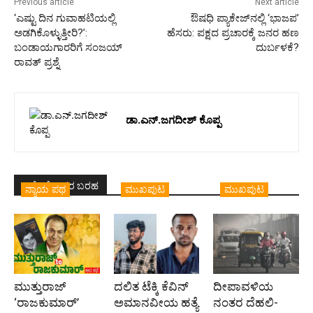
Previous article
Next article
‘ಎಷ್ಟು ದಿನ ಗುವಾಹಟಿಯಲ್ಲಿ
ಔಷಧಿ ಪ್ಯಾಕೇಜ್‌ನಲ್ಲಿ ‘ಭಾಜಪ’
ಅಡಗಿಕೊಳ್ಳುತ್ತೀರಿ?’:
ಹೆಸರು: ಪಕ್ಷದ ಪ್ರಚಾರಕ್ಕೆ ಜನರ ಹಣ
ಬಂಡಾಯಗಾರರಿಗೆ ಸಂಜಯ್
ದುರ್ಬಳಕೆ?
ರಾವತ್ ಪ್ರಶ್ನೆ
ಡಾ.ಎನ್.ಜಗದೀಶ್ ಕೊಪ್ಪ
ಇದೇ ಲೇಖಕರ ಬರಹ
ನ್ಯಾಯ ಪಥ
ಮುಖಪುಟ
ಮುಖಪುಟ
ಮುತ್ತುರಾಜ್
ದಲಿತ ಟೆಕ್ಕಿ ಕೆವಿನ್
ದೀಪಾವಳಿಯ
‘ರಾಜಕುಮಾರ್‍’
ಅಮಾನವೀಯ ಹತ್ಯೆ
ನಂತರ ದೆಹಲಿ-