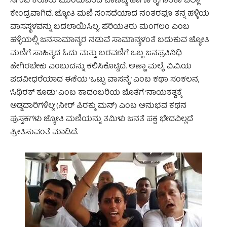
ಸಿಗುವ ಕರೂರು ಮುಂದುವರಿದ ವಾಣಿಜ್ಯ ಹಾಗೂ ಕೈಗಾರಿಕಾ ಜಿಲ್ಲಾ
ಕೇಂದ್ರವಾಗಿದೆ. ಜ್ಯೋತಿ ಮಣಿ ಸಂಸದೆಯಾದ ನಂತರವೂ ತನ್ನ ಹಳ್ಳಿಯ
ವಾಸಸ್ಥಳವನ್ನು ಬದಲಾಯಿಸಿಲ್ಲ. ಪೆರಿಯತಿರು ಮಂಗಲಂ ಎಂಬ
ಹಳ್ಳಿಯಲ್ಲಿ ಜನಸಾಮಾನ್ಯರ ನಡುವೆ ಸಾಮಾನ್ಯಳಂತೆ ಬದುಕುವ ಜ್ಯೋತಿ
ಮಣಿಗೆ ಸಾಹಿತ್ಯದ ಓದು ಮತ್ತು ಬರವಣಿಗೆ ಒಬ್ಬ ಜನಪ್ರತಿನಿಧಿ
ಹೇಗಿರಬೇಕು ಎಂಬುದನ್ನು ಕಲಿಸಿಕೊಟ್ಟಿದೆ. ಅಣ್ಣಾ ಮಲೈ ವಿ.ವಿ.ಯ
ಪದವೀಧರೆಯಾದ ಈಕೆಯ ’ಒಟ್ಟು ವಾಸನೈ’ ಎಂಬ ಕಥಾ ಸಂಕಲನ,
’ಸಿಥಿರಕ್ ಕೂಡು’ ಎಂಬ ಕಾದಂಬರಿಯ ಜೊತೆಗೆ ’ನಾಯಕತ್ವಕ್ಕೆ
ಅಡ್ಡದಾರಿಗಳಿಲ್ಲ’ (ನೀರ್ ಪಿರಕ್ಕು ಮನ್) ಎಂಬ ಅನುಭವ ಕಥನ
ಪುಸ್ತಕಗಳು ಜ್ಯೋತಿ ಮಣಿಯನ್ನು ತಮಿಳು ಜನತೆ ಪಕ್ಷ ಭೇದವಿಲ್ಲದೆ
ಪ್ರೀತಿಸುವಂತೆ ಮಾಡಿದೆ.