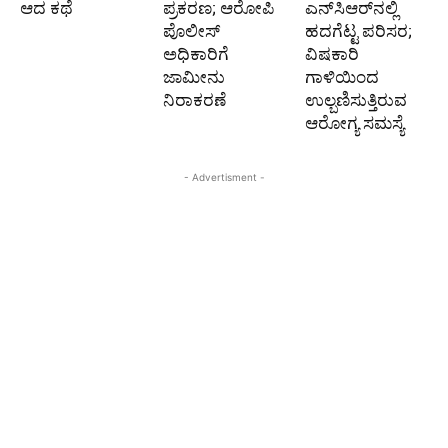
ಆದ ಕಥೆ
ಪ್ರಕರಣ; ಆರೋಪಿ
ಎನ್‌ಸಿಆರ್‌ನಲ್ಲಿ
ಪೊಲೀಸ್‌
ಹದಗೆಟ್ಟ ಪರಿಸರ;
ಅಧಿಕಾರಿಗೆ
ವಿಷಕಾರಿ
ಜಾಮೀನು
ಗಾಳಿಯಿಂದ
ನಿರಾಕರಣೆ
ಉಲ್ಬಣಿಸುತ್ತಿರುವ
ಆರೋಗ್ಯ ಸಮಸ್ಯೆ
- Advertisment -