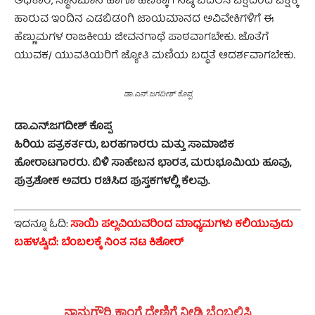
ಅಧಿಕಾರ, ಸ್ಥಾನಮಾನ ಹಾಗೂ ಹಣಕ್ಕಾಗಿ ನಿಷ್ಠೆ ಬದಲಿಸಿ ಪಕ್ಷದಿಂದ ಪಕ್ಷಕ್ಕೆ
ಹಾರುವ ಇಂದಿನ ಎಡಬಿಡಂಗಿ ಜಾಯಮಾನದ ಅವಿವೇಕಿಗಳಿಗೆ ಈ
ಹೆಣ್ಣುಮಗಳ ರಾಜಕೀಯ ಜೀವನಗಾಥೆ ಪಾಠವಾಗಬೇಕು. ಜೊತೆಗೆ
ಯುವಕ/ ಯುವತಿಯರಿಗೆ ಜ್ಯೋತಿ ಮಣಿಯ ಬದ್ಧತೆ ಆದರ್ಶವಾಗಬೇಕು.
ಡಾ.ಎನ್.ಜಗದೀಶ್ ಕೊಪ್ಪ
ಡಾ.ಎನ್.ಜಗದೀಶ್ ಕೊಪ್ಪ
ಹಿರಿಯ ಪತ್ರಕರ್ತರು, ಬರಹಗಾರರು ಮತ್ತು ಸಾಮಾಜಿಕ
ಹೋರಾಟಗಾರರು. ಬಿಳಿ ಸಾಹೇಬನ ಭಾರತ, ಮರುಭೂಮಿಯ ಹೂವು,
ಪುತ್ರಶೋಕ ಅವರು ರಚಿಸಿದ ಪುಸ್ತಕಗಳಲ್ಲಿ ಕೆಲವು.
ಇದನ್ನೂ ಓದಿ:
ಸಾಯಿ ಪಲ್ಲವಿಯವರಿಂದ ಮಾಧ್ಯಮಗಳು ಕಲಿಯುವುದು
ಬಹಳಷ್ಟಿದೆ: ಬೆಂಬಲಕ್ಕೆ ನಿಂತ ನಟ ಕಿಶೋರ್
ನಾನುಗೌರಿ.ಕಾಂಗೆ ದೇಣಿಗೆ ನೀಡಿ ಬೆಂಬಲಿಸಿ