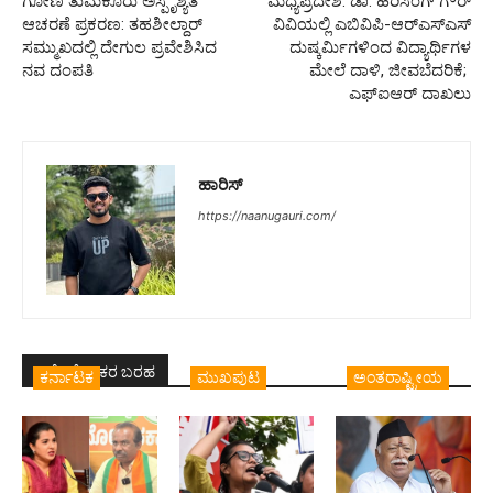
ಗೋಣಿ ತುಮಕೂರು ಅಸ್ಪೃಶ್ಯತೆ
ಮಧ್ಯಪ್ರದೇಶ: ಡಾ. ಹರಿಸಿಂಗ್ ಗೌರ್
ಆಚರಣೆ ಪ್ರಕರಣ: ತಹಶೀಲ್ದಾರ್
ವಿವಿಯಲ್ಲಿ ಎಬಿವಿಪಿ-ಆರ್‌ಎಸ್‌ಎಸ್‌
ಸಮ್ಮುಖದಲ್ಲಿ ದೇಗುಲ ಪ್ರವೇಶಿಸಿದ
ದುಷ್ಕರ್ಮಿಗಳಿಂದ ವಿದ್ಯಾರ್ಥಿಗಳ
ನವ ದಂಪತಿ
ಮೇಲೆ ದಾಳಿ, ಜೀವಬೆದರಿಕೆ;
ಎಫ್‌ಐಆರ್ ದಾಖಲು
ಹಾರಿಸ್
https://naanugauri.com/
ಇದೇ ಲೇಖಕರ ಬರಹ
ಕರ್ನಾಟಕ
ಮುಖಪುಟ
ಅಂತರಾಷ್ಟ್ರೀಯ