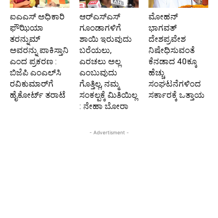
ಐಎಎಸ್‌ ಅಧಿಕಾರಿ
ಆರ್‌ಎಸ್‌ಎಸ್‌
ಮೋಹನ್
ಫೌಝಿಯಾ
ಗೂಂಡಾಗಳಿಗೆ
ಭಾಗವತ್‌
ತರನ್ನುಮ್‌
ಶಾಯಿ ಇರುವುದು
ದೇಶಪ್ರವೇಶ
ಅವರನ್ನು ಪಾಕಿಸ್ತಾನಿ
ಬರೆಯಲು,
ನಿಷೇಧಿಸುವಂತೆ
ಎಂದ ಪ್ರಕರಣ :
ಎರಚಲು ಅಲ್ಲ
ಕೆನಡಾದ 40ಕ್ಕೂ
ಬಿಜೆಪಿ ಎಂಎಲ್‌ಸಿ
ಎಂಬುವುದು
ಹೆಚ್ಚು
ರವಿಕುಮಾರ್‌ಗೆ
ಗೊತ್ತಿಲ್ಲ, ನಮ್ಮ
ಸಂಘಟನೆಗಳಿಂದ
ಹೈಕೋರ್ಟ್‌ ತರಾಟೆ
ಸಂಕಲ್ಪಕ್ಕೆ ಮಿತಿಯಿಲ್ಲ
ಸರ್ಕಾರಕ್ಕೆ ಒತ್ತಾಯ
: ನೇಹಾ ಬೋರಾ
- Advertisment -