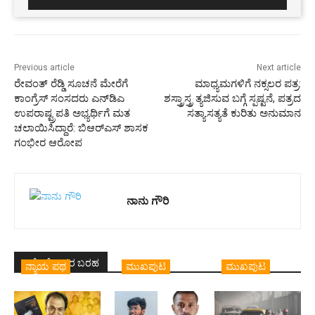
Previous article
Next article
ರೇವಂತ್ ರೆಡ್ಡಿ ಸೂಚನೆ ಮೇರೆಗೆ
ಮಾಧ್ಯಮಗಳಿಗೆ ನಕ್ಸಲರ ಪತ್ರ:
ಕಾಂಗ್ರೆಸ್ ಸಂಸದರು ಎನ್‌ಡಿಎ
ಶಸ್ತ್ರಾಸ್ತ್ರ ತ್ಯಜಿಸುವ ಬಗ್ಗೆ ಸ್ಪಷ್ಟನೆ, ಪತ್ರದ
ಉಪರಾಷ್ಟ್ರಪತಿ ಅಭ್ಯರ್ಥಿಗೆ ಮತ
ಸತ್ಯಾಸತ್ಯತೆ ಕುರಿತು ಅನುಮಾನ
ಚಲಾಯಿಸಿದ್ದಾರೆ: ಬಿಆರ್‌ಎಸ್‌ ಶಾಸಕ
ಗಂಭೀರ ಆರೋಪ
ನಾನು ಗೌರಿ
ಇದೇ ಲೇಖಕರ ಬರಹ
ನ್ಯಾಯ ಪಥ
ಮುಖಪುಟ
ಮುಖಪುಟ