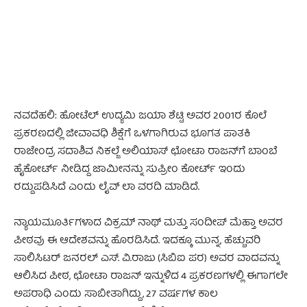
ನವದೆಹಲಿ: ಹೋಟೆಲ್ ಉದ್ಯಮಿ ಜಯಾ ಶೆಟ್ಟಿ ಅವರ 2001ರ ಕೊಲೆ
ಪ್ರಕರಣದಲ್ಲಿ ಜೀವಾವಧಿ ಶಿಕ್ಷೆಗೆ ಒಳಗಾಗಿರುವ ಭೂಗತ ಪಾತಕಿ
ರಾಜೇಂದ್ರ ಸದಾಶಿವ ನಿಕಲ್ಜೆ ಅಲಿಯಾಸ್ ಛೋಟಾ ರಾಜನ್‌ಗೆ ಬಾಂಬೆ
ಹೈಕೋರ್ಟ್ ನೀಡಿದ್ದ ಜಾಮೀನನ್ನು ಸುಪ್ರೀಂ ಕೋರ್ಟ್ ಇಂದು
ರದ್ದುಪಡಿಸಿದೆ ಎಂದು ಲೈವ್ ಲಾ ವರದಿ ಮಾಡಿದೆ.
ನ್ಯಾಯಮೂರ್ತಿಗಳಾದ ವಿಕ್ರಮ್ ನಾಥ್ ಮತ್ತು ಸಂದೀಪ್ ಮೆಹ್ತಾ ಅವರ
ಪೀಠವು ಈ ಆದೇಶವನ್ನು ಹೊರಡಿಸಿದೆ. ಇದಕ್ಕೂ ಮುನ್ನ, ಹೆಚ್ಚುವರಿ
ಸಾಲಿಸಿಟರ್ ಜನರಲ್ ಎಸ್‌. ವಿ.ರಾಜು (ಸಿಬಿಐ ಪರ) ಅವರ ವಾದವನ್ನು
ಆಲಿಸಿದ ಪೀಠ, ಛೋಟಾ ರಾಜನ್ ಇನ್ನುಳಿದ 4 ಪ್ರಕರಣಗಳಲ್ಲಿ ಈಗಾಗಲೇ
ಅಪರಾಧಿ ಎಂದು ಸಾಬೀತಾಗಿದ್ದು, 27 ವರ್ಷಗಳ ಕಾಲ