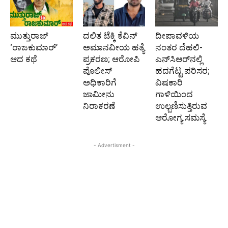
ಮುತ್ತುರಾಜ್
ದಲಿತ ಟೆಕ್ಕಿ ಕೆವಿನ್
ದೀಪಾವಳಿಯ
‘ರಾಜಕುಮಾರ್‍’
ಅಮಾನವೀಯ ಹತ್ಯೆ
ನಂತರ ದೆಹಲಿ-
ಆದ ಕಥೆ
ಪ್ರಕರಣ; ಆರೋಪಿ
ಎನ್‌ಸಿಆರ್‌ನಲ್ಲಿ
ಪೊಲೀಸ್‌
ಹದಗೆಟ್ಟ ಪರಿಸರ;
ಅಧಿಕಾರಿಗೆ
ವಿಷಕಾರಿ
ಜಾಮೀನು
ಗಾಳಿಯಿಂದ
ನಿರಾಕರಣೆ
ಉಲ್ಬಣಿಸುತ್ತಿರುವ
ಆರೋಗ್ಯ ಸಮಸ್ಯೆ
- Advertisment -