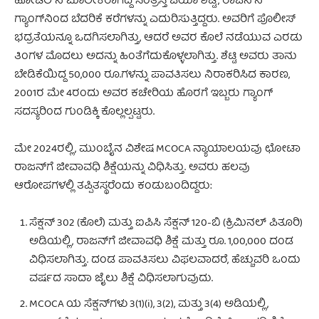
ಹೋಟೆಲ್‌ನ ಮಾಲೀಕರಾಗಿದ್ದ ಸಂತ್ರಸ್ತ ಜಯಾ ಶೆಟ್ಟಿ, ರಾಜನ್‌ನ
ಗ್ಯಾಂಗ್‌ನಿಂದ ಬೆದರಿಕೆ ಕರೆಗಳನ್ನು ಎದುರಿಸುತ್ತಿದ್ದರು. ಅವರಿಗೆ ಪೊಲೀಸ್
ಭದ್ರತೆಯನ್ನೂ ಒದಗಿಸಲಾಗಿತ್ತು, ಆದರೆ ಅವರ ಕೊಲೆ ನಡೆಯುವ ಎರಡು
ತಿಂಗಳ ಮೊದಲು ಅದನ್ನು ಹಿಂತೆಗೆದುಕೊಳ್ಳಲಾಗಿತ್ತು. ಶೆಟ್ಟಿ ಅವರು ತಾನು
ಬೇಡಿಕೆಯಿದ್ದ 50,000 ರೂ.ಗಳನ್ನು ಪಾವತಿಸಲು ನಿರಾಕರಿಸಿದ ಕಾರಣ,
2001ರ ಮೇ 4ರಂದು ಅವರ ಕಚೇರಿಯ ಹೊರಗೆ ಇಬ್ಬರು ಗ್ಯಾಂಗ್
ಸದಸ್ಯರಿಂದ ಗುಂಡಿಕ್ಕಿ ಕೊಲ್ಲಲ್ಪಟ್ಟರು.
ಮೇ 2024ರಲ್ಲಿ, ಮುಂಬೈನ ವಿಶೇಷ MCOCA ನ್ಯಾಯಾಲಯವು ಛೋಟಾ
ರಾಜನ್‌ಗೆ ಜೀವಾವಧಿ ಶಿಕ್ಷೆಯನ್ನು ವಿಧಿಸಿತ್ತು. ಅವರು ಹಲವು
ಆರೋಪಗಳಲ್ಲಿ ತಪ್ಪಿತಸ್ಥರೆಂದು ಕಂಡುಬಂದಿದ್ದರು:
ಸೆಕ್ಷನ್ 302 (ಕೊಲೆ) ಮತ್ತು ಐಪಿಸಿ ಸೆಕ್ಷನ್ 120-ಬಿ (ಕ್ರಿಮಿನಲ್ ಪಿತೂರಿ)
ಅಡಿಯಲ್ಲಿ, ರಾಜನ್‌ಗೆ ಜೀವಾವಧಿ ಶಿಕ್ಷೆ ಮತ್ತು ರೂ. 1,00,000 ದಂಡ
ವಿಧಿಸಲಾಗಿತ್ತು. ದಂಡ ಪಾವತಿಸಲು ವಿಫಲವಾದರೆ, ಹೆಚ್ಚುವರಿ ಒಂದು
ವರ್ಷದ ಸಾದಾ ಜೈಲು ಶಿಕ್ಷೆ ವಿಧಿಸಲಾಗುವುದು.
MCOCA ಯ ಸೆಕ್ಷನ್‌ಗಳು 3(1)(i), 3(2), ಮತ್ತು 3(4) ಅಡಿಯಲ್ಲಿ,