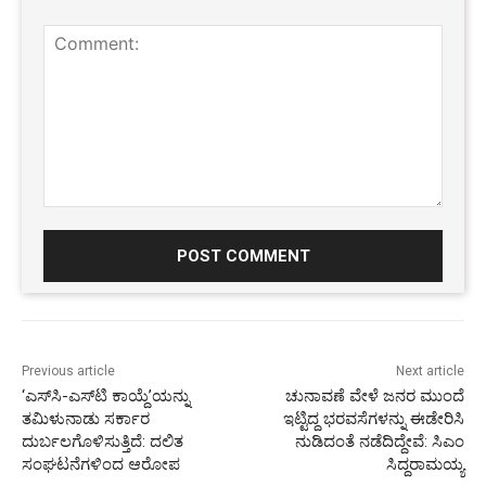
Comment:
Previous article
Next article
‘ಎಸ್‌ಸಿ-ಎಸ್‌ಟಿ ಕಾಯ್ದೆ’ಯನ್ನು
ಚುನಾವಣೆ ವೇಳೆ ಜನರ ಮುಂದೆ
ತಮಿಳುನಾಡು ಸರ್ಕಾರ
ಇಟ್ಟಿದ್ದ ಭರವಸೆಗಳನ್ನು ಈಡೇರಿಸಿ
ದುರ್ಬಲಗೊಳಿಸುತ್ತಿದೆ: ದಲಿತ
ನುಡಿದಂತೆ ನಡೆದಿದ್ದೇವೆ: ಸಿಎಂ
ಸಂಘಟನೆಗಳಿಂದ ಆರೋಪ
ಸಿದ್ದರಾಮಯ್ಯ