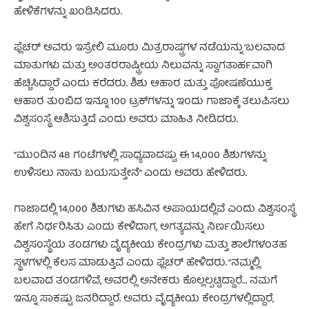
ಹೇಳಿಕೆಗಳನ್ನು ಖಂಡಿಸಿದರು.
ಫ್ಲೆಚರ್ ಅವರು ಇಸ್ರೇಲಿ ಮೂರು ಮಿತ್ರರಾಷ್ಟ್ರಗಳ ನಡೆಯನ್ನು ‘ಬಲವಾದ
ಮಾತುಗಳು ಮತ್ತು ಅಂತರರಾಷ್ಟ್ರೀಯ ನಿಲುವನ್ನು ಸ್ವಾಗತಾರ್ಹವಾಗಿ
ಹೆಚ್ಚಿಸಿದ್ದಾರೆ ಎಂದು ಕರೆದರು. ಶಿಶು ಆಹಾರ ಮತ್ತು ಪೋಷಣೆಯುಕ್ತ
ಆಹಾರ ತುಂಬಿದ ಇನ್ನೂ 100 ಟ್ರಕ್‌ಗಳನ್ನು ಇಂದು ಗಾಜಾಕ್ಕೆ ತಲುಪಿಸಲು
ವಿಶ್ವಸಂಸ್ಥೆ ಆಶಿಸುತ್ತಿದೆ ಎಂದು ಅವರು ಮಾಹಿತಿ ನೀಡಿದರು.
“ಮುಂದಿನ 48 ಗಂಟೆಗಳಲ್ಲಿ ಸಾಧ್ಯವಾದಷ್ಟು ಈ 14,000 ಶಿಶುಗಳನ್ನು
ಉಳಿಸಲು ನಾನು ಬಯಸುತ್ತೇನೆ” ಎಂದು ಅವರು ಹೇಳಿದರು.
ಗಾಜಾದಲ್ಲಿ 14,000 ಶಿಶುಗಳು ಹಸಿವಿನ ಅಪಾಯದಲ್ಲಿವೆ ಎಂದು ವಿಶ್ವಸಂಸ್ಥೆ
ಹೇಗೆ ನಿರ್ಧರಿಸಿತು ಎಂದು ಕೇಳಿದಾಗ, ಅಗತ್ಯವನ್ನು ನಿರ್ಣಯಿಸಲು
ವಿಶ್ವಸಂಸ್ಥೆಯ ತಂಡಗಳು ವೈದ್ಯಕೀಯ ಕೇಂದ್ರಗಳು ಮತ್ತು ಶಾಲೆಗಳಂತಹ
ಸ್ಥಳಗಳಲ್ಲಿ ಕೆಲಸ ಮಾಡುತ್ತಿವೆ ಎಂದು ಫ್ಲೆಚರ್ ಹೇಳಿದರು. “ನಮ್ಮಲ್ಲಿ
ಬಲವಾದ ತಂಡಗಳಿವೆ, ಅವರಲ್ಲಿ ಅನೇಕರು ಕೊಲ್ಲಲ್ಪಟ್ಟಿದ್ದಾರೆ… ನಮಗೆ
ಇನ್ನೂ ಸಾಕಷ್ಟು ಜನರಿದ್ದಾರೆ. ಅವರು ವೈದ್ಯಕೀಯ ಕೇಂದ್ರಗಳಲ್ಲಿದ್ದಾರೆ,