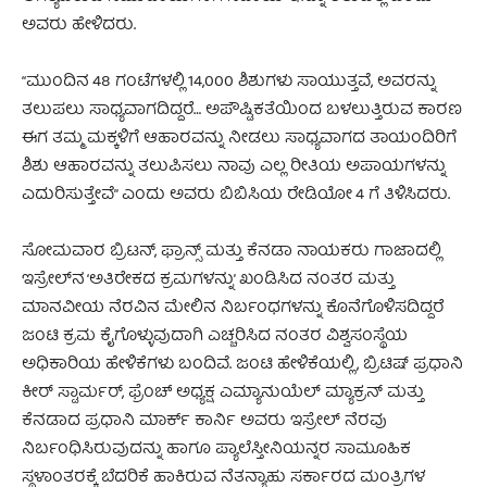
ಅವರು ಹೇಳಿದರು.
“ಮುಂದಿನ 48 ಗಂಟೆಗಳಲ್ಲಿ 14,000 ಶಿಶುಗಳು ಸಾಯುತ್ತವೆ, ಅವರನ್ನು
ತಲುಪಲು ಸಾಧ್ಯವಾಗದಿದ್ದರೆ… ಅಪೌಷ್ಟಿಕತೆಯಿಂದ ಬಳಲುತ್ತಿರುವ ಕಾರಣ
ಈಗ ತಮ್ಮ ಮಕ್ಕಳಿಗೆ ಆಹಾರವನ್ನು ನೀಡಲು ಸಾಧ್ಯವಾಗದ ತಾಯಂದಿರಿಗೆ
ಶಿಶು ಆಹಾರವನ್ನು ತಲುಪಿಸಲು ನಾವು ಎಲ್ಲ ರೀತಿಯ ಅಪಾಯಗಳನ್ನು
ಎದುರಿಸುತ್ತೇವೆ” ಎಂದು ಅವರು ಬಿಬಿಸಿಯ ರೇಡಿಯೋ 4 ಗೆ ತಿಳಿಸಿದರು.
ಸೋಮವಾರ ಬ್ರಿಟನ್, ಫ್ರಾನ್ಸ್ ಮತ್ತು ಕೆನಡಾ ನಾಯಕರು ಗಾಜಾದಲ್ಲಿ
ಇಸ್ರೇಲ್‌ನ ‘ಅತಿರೇಕದ ಕ್ರಮಗಳನ್ನು’ ಖಂಡಿಸಿದ ನಂತರ ಮತ್ತು
ಮಾನವೀಯ ನೆರವಿನ ಮೇಲಿನ ನಿರ್ಬಂಧಗಳನ್ನು ಕೊನೆಗೊಳಿಸದಿದ್ದರೆ
ಜಂಟಿ ಕ್ರಮ ಕೈಗೊಳ್ಳುವುದಾಗಿ ಎಚ್ಚರಿಸಿದ ನಂತರ ವಿಶ್ವಸಂಸ್ಥೆಯ
ಅಧಿಕಾರಿಯ ಹೇಳಿಕೆಗಳು ಬಂದಿವೆ. ಜಂಟಿ ಹೇಳಿಕೆಯಲ್ಲಿ, ಬ್ರಿಟಿಷ್ ಪ್ರಧಾನಿ
ಕೀರ್ ಸ್ಟಾರ್ಮರ್, ಫ್ರೆಂಚ್ ಅಧ್ಯಕ್ಷ ಎಮ್ಯಾನುಯೆಲ್ ಮ್ಯಾಕ್ರನ್ ಮತ್ತು
ಕೆನಡಾದ ಪ್ರಧಾನಿ ಮಾರ್ಕ್ ಕಾರ್ನಿ ಅವರು ಇಸ್ರೇಲ್ ನೆರವು
ನಿರ್ಬಂಧಿಸಿರುವುದನ್ನು ಹಾಗೂ ಪ್ಯಾಲೆಸ್ತೀನಿಯನ್ನರ ಸಾಮೂಹಿಕ
ಸ್ಥಳಾಂತರಕ್ಕೆ ಬೆದರಿಕೆ ಹಾಕಿರುವ ನೆತನ್ಯಾಹು ಸರ್ಕಾರದ ಮಂತ್ರಿಗಳ