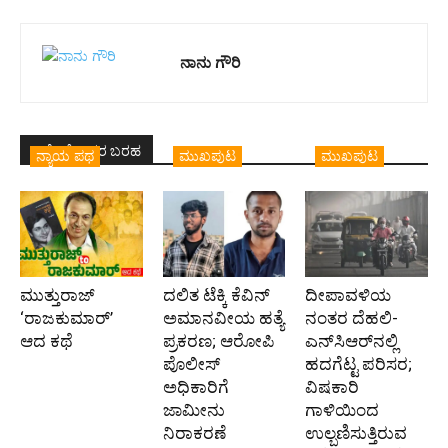
ನಾನು ಗೌರಿ
ಇದೇ ಲೇಖಕರ ಬರಹ
ನ್ಯಾಯ ಪಥ
ಮುಖಪುಟ
ಮುಖಪುಟ
ಮುತ್ತುರಾಜ್
ದಲಿತ ಟೆಕ್ಕಿ ಕೆವಿನ್
ದೀಪಾವಳಿಯ
‘ರಾಜಕುಮಾರ್‍’
ಅಮಾನವೀಯ ಹತ್ಯೆ
ನಂತರ ದೆಹಲಿ-
ಆದ ಕಥೆ
ಪ್ರಕರಣ; ಆರೋಪಿ
ಎನ್‌ಸಿಆರ್‌ನಲ್ಲಿ
ಪೊಲೀಸ್‌
ಹದಗೆಟ್ಟ ಪರಿಸರ;
ಅಧಿಕಾರಿಗೆ
ವಿಷಕಾರಿ
ಜಾಮೀನು
ಗಾಳಿಯಿಂದ
ನಿರಾಕರಣೆ
ಉಲ್ಬಣಿಸುತ್ತಿರುವ