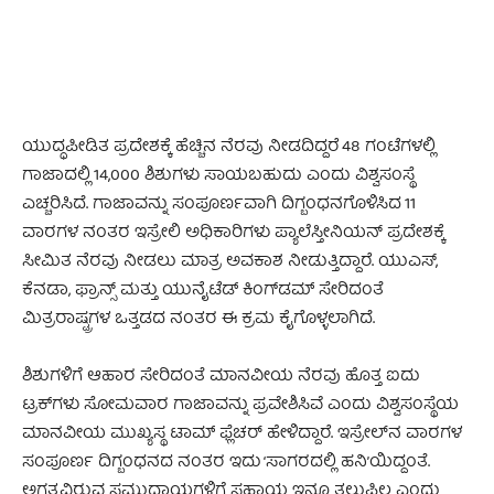
ಯುದ್ಧಪೀಡಿತ ಪ್ರದೇಶಕ್ಕೆ ಹೆಚ್ಚಿನ ನೆರವು ನೀಡದಿದ್ದರೆ 48 ಗಂಟೆಗಳಲ್ಲಿ
ಗಾಜಾದಲ್ಲಿ 14,000 ಶಿಶುಗಳು ಸಾಯಬಹುದು ಎಂದು ವಿಶ್ವಸಂಸ್ಥೆ
ಎಚ್ಚರಿಸಿದೆ. ಗಾಜಾವನ್ನು ಸಂಪೂರ್ಣವಾಗಿ ದಿಗ್ಬಂಧನಗೊಳಿಸಿದ 11
ವಾರಗಳ ನಂತರ ಇಸ್ರೇಲಿ ಅಧಿಕಾರಿಗಳು ಪ್ಯಾಲೆಸ್ತೀನಿಯನ್ ಪ್ರದೇಶಕ್ಕೆ
ಸೀಮಿತ ನೆರವು ನೀಡಲು ಮಾತ್ರ ಅವಕಾಶ ನೀಡುತ್ತಿದ್ದಾರೆ. ಯುಎಸ್,
ಕೆನಡಾ, ಫ್ರಾನ್ಸ್ ಮತ್ತು ಯುನೈಟೆಡ್ ಕಿಂಗ್‌ಡಮ್ ಸೇರಿದಂತೆ
ಮಿತ್ರರಾಷ್ಟ್ರಗಳ ಒತ್ತಡದ ನಂತರ ಈ ಕ್ರಮ ಕೈಗೊಳ್ಳಲಾಗಿದೆ.
ಶಿಶುಗಳಿಗೆ ಆಹಾರ ಸೇರಿದಂತೆ ಮಾನವೀಯ ನೆರವು ಹೊತ್ತ ಐದು
ಟ್ರಕ್‌ಗಳು ಸೋಮವಾರ ಗಾಜಾವನ್ನು ಪ್ರವೇಶಿಸಿವೆ ಎಂದು ವಿಶ್ವಸಂಸ್ಥೆಯ
ಮಾನವೀಯ ಮುಖ್ಯಸ್ಥ ಟಾಮ್ ಫ್ಲೆಚರ್ ಹೇಳಿದ್ದಾರೆ. ಇಸ್ರೇಲ್‌ನ ವಾರಗಳ
ಸಂಪೂರ್ಣ ದಿಗ್ಬಂಧನದ ನಂತರ ಇದು ‘ಸಾಗರದಲ್ಲಿ ಹನಿ’ಯಿದ್ದಂತೆ.
ಅಗತ್ಯವಿರುವ ಸಮುದಾಯಗಳಿಗೆ ಸಹಾಯ ಇನ್ನೂ ತಲುಪಿಲ್ಲ ಎಂದು