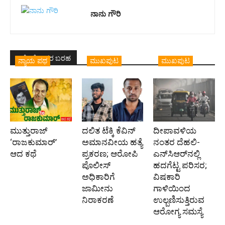
ನಾನು ಗೌರಿ
ಇದೇ ಲೇಖಕರ ಬರಹ
ನ್ಯಾಯ ಪಥ
ಮುಖಪುಟ
ಮುಖಪುಟ
ಮುತ್ತುರಾಜ್
ದಲಿತ ಟೆಕ್ಕಿ ಕೆವಿನ್
ದೀಪಾವಳಿಯ
‘ರಾಜಕುಮಾರ್‍’
ಅಮಾನವೀಯ ಹತ್ಯೆ
ನಂತರ ದೆಹಲಿ-
ಆದ ಕಥೆ
ಪ್ರಕರಣ; ಆರೋಪಿ
ಎನ್‌ಸಿಆರ್‌ನಲ್ಲಿ
ಪೊಲೀಸ್‌
ಹದಗೆಟ್ಟ ಪರಿಸರ;
ಅಧಿಕಾರಿಗೆ
ವಿಷಕಾರಿ
ಜಾಮೀನು
ಗಾಳಿಯಿಂದ
ನಿರಾಕರಣೆ
ಉಲ್ಬಣಿಸುತ್ತಿರುವ
ಆರೋಗ್ಯ ಸಮಸ್ಯೆ