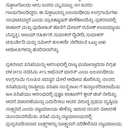
ಸ್ಫೋಟಗೊಂಡು ಆರು ಜನರು ಮೃತಪಟ್ಟು, 101 ಜನರು
ಗಾಯಗೊಂಡಿದ್ದರು. ಈ ಸ್ಫೋಟವನ್ನು ಬಲಪಂಥೀಯ ಉಗ್ರಗಾಮಿಗಳು
ಸಂಘಟಿಸಿದ್ದಾರೆ ಎಂದು ಪ್ರಾಸಿಕ್ಯೂಷನ್ ಹೇಳಿಕೊಂಡಿತ್ತು. ಪ್ರಕರಣದಲ್ಲಿ
ಠಾಕೂರ್ ಮತ್ತು ಪುರೋಹಿತ್ ಜೊತೆಗೆ ಮೇಜರ್ ರಮೇಶ್ ಉಪಾಧ್ಯಾಯ
(ನಿವೃತ್ತ), ಅಜಯ್ ರಹಿರ್ಕರ್, ಸುಧಾಕರ್ ದ್ವಿವೇದಿ, ಸುಧಾಕರ್
ಚತುರ್ವೇದಿ ಮತ್ತು ಸಮೀರ್ ಕುಲಕರ್ಣಿ ಸೇರಿದಂತೆ ಒಟ್ಟು ಏಳು
ಆರೋಪಿಗಳನ್ನು ಹೆಸರಿಸಲಾಗಿತ್ತು.
ಪ್ರಕರಣದ ತನಿಖೆಯನ್ನು ಆರಂಭದಲ್ಲಿ ರಾಜ್ಯ ಭಯೋತ್ಪಾದನಾ ನಿಗ್ರಹ
ದಳ (ATS) ನಡೆಸಿತು. ATS, ‘ಅಭಿನವ್ ಭಾರತ್’ ಎಂಬ ಬಲಪಂಥೀಯ
ಉಗ್ರಗಾಮಿ ಗುಂಪಿನ ಸದಸ್ಯರ ಮೇಲೆ ಆರೋಪ ಹೊರಿಸಿತ್ತು. ನಂತರ,
ತನಿಖೆಯನ್ನು ರಾಷ್ಟ್ರೀಯ ತನಿಖಾ ಸಂಸ್ಥೆ (NIA) ಗೆ ಹಸ್ತಾಂತರಿಸಲಾಯಿತು.
NIA ತನಿಖೆಯು ಆರಂಭದಲ್ಲಿ ಪ್ರಜ್ಞಾ ಠಾಕೂರ್‌ಗೆ ಕ್ಲೀನ್ ಚಿಟ್ ನೀಡಿತ್ತು,
ಆದರೆ ವಿಚಾರಣೆಯನ್ನು ಎದುರಿಸಲು ಅವರ ವಿರುದ್ಧ ಪ್ರಥಮ ದೃಷ್ಟಿಯ
ಸಾಕ್ಷ್ಯವಿದೆ ಎಂದು ನ್ಯಾಯಾಲಯ ಹೇಳಿತ್ತು. ಇದಾದ ನಂತರ ವಿಚಾರಣೆ
ಮುಂದುವರೆಯಿತು. ತನಿಖೆ ಮತ್ತು ನ್ಯಾಯಾಲಯದಲ್ಲಿ
ಪ್ರಸ್ತುತಪಡಿಸಲಾದ ಸಾಕ್ಷ್ಯಗಳನ್ನು ಸೂಕ್ಷ್ಮವಾಗಿ ಪರಿಶೀಲಿಸಿದ ನ್ಯಾಯಾಲಯ,