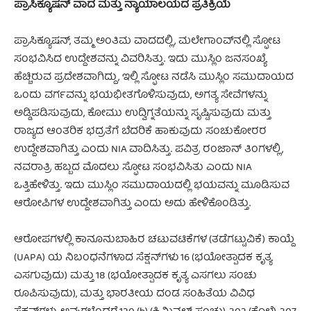
ಪ್ರಾಸಿಕ್ಯೂಷನ್ ವಾದ ಮತ್ತು ನ್ಯಾಯಾಲಯದ ಪ್ರತಿಕ್ರಿಯೆ
ಪ್ರಾಸಿಕ್ಯೂಷನ್, ತಮ್ಮ ಅಂತಿಮ ವಾದದಲ್ಲಿ, ಮಲೇಗಾಂವ್‌ನಲ್ಲಿ ಸ್ಫೋಟ
ಸಂಭವಿಸಿದ ಉದ್ದೇಶವನ್ನು ವಿವರಿಸಿತ್ತು. ಇದು ಮುಸ್ಲಿಂ ಜನಸಂಖ್ಯೆ
ಹೆಚ್ಚಿರುವ ಪ್ರದೇಶವಾಗಿದ್ದು, ಇಲ್ಲಿ ಸ್ಫೋಟ ನಡೆಸಿ ಮುಸ್ಲಿಂ ಸಮುದಾಯದ
ಒಂದು ವರ್ಗವನ್ನು ಭಯಭೀತಗೊಳಿಸುವುದು, ಅಗತ್ಯ ಸೇವೆಗಳನ್ನು
ಅಡ್ಡಿಪಡಿಸುವುದು, ಕೋಮು ಉದ್ವಿಗ್ನತೆಯನ್ನು ಸೃಷ್ಟಿಸುವುದು ಮತ್ತು
ರಾಜ್ಯದ ಆಂತರಿಕ ಭದ್ರತೆಗೆ ಬೆದರಿಕೆ ಹಾಕುವುದು ಸಂಚುಕೋರರ
ಉದ್ದೇಶವಾಗಿತ್ತು ಎಂದು NIA ವಾದಿಸಿತ್ತು. ಪವಿತ್ರ ರಂಜಾನ್ ತಿಂಗಳಲ್ಲಿ,
ನವರಾತ್ರಿ ಹಬ್ಬದ ಮೊದಲು ಸ್ಫೋಟ ಸಂಭವಿಸಿತು ಎಂದು NIA
ಒತ್ತಿಹೇಳಿತ್ತು. ಇದು ಮುಸ್ಲಿಂ ಸಮುದಾಯದಲ್ಲಿ ಭಯವನ್ನು ಮೂಡಿಸುವ
ಆರೋಪಿಗಳ ಉದ್ದೇಶವಾಗಿತ್ತು ಎಂದು ಅದು ಹೇಳಿಕೊಂಡಿತ್ತು.
ಆರೋಪಗಳಲ್ಲಿ ಕಾನೂನುಬಾಹಿರ ಚಟುವಟಿಕೆಗಳ (ತಡೆಗಟ್ಟುವಿಕೆ) ಕಾಯ್ದೆ
(UAPA) ಯ ನಿಬಂಧನೆಗಳಾದ ಸೆಕ್ಷನ್‌ಗಳು 16 (ಭಯೋತ್ಪಾದಕ ಕೃತ್ಯ
ಎಸಗುವುದು) ಮತ್ತು 18 (ಭಯೋತ್ಪಾದಕ ಕೃತ್ಯ ಎಸಗಲು ಸಂಚು
ರೂಪಿಸುವುದು), ಮತ್ತು ಭಾರತೀಯ ದಂಡ ಸಂಹಿತೆಯ ವಿವಿಧ