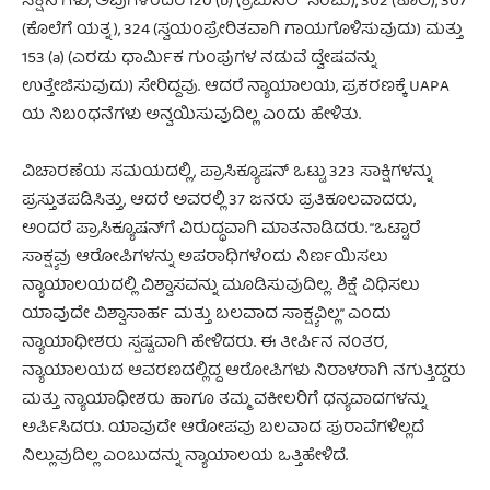
ಸೆಕ್ಷನ್‌ಗಳು, ಅವುಗಳೆಂದರೆ 120 (b) (ಕ್ರಿಮಿನಲ್ ಸಂಚು), 302 (ಕೊಲೆ), 307
(ಕೊಲೆಗೆ ಯತ್ನ), 324 (ಸ್ವಯಂಪ್ರೇರಿತವಾಗಿ ಗಾಯಗೊಳಿಸುವುದು) ಮತ್ತು
153 (a) (ಎರಡು ಧಾರ್ಮಿಕ ಗುಂಪುಗಳ ನಡುವೆ ದ್ವೇಷವನ್ನು
ಉತ್ತೇಜಿಸುವುದು) ಸೇರಿದ್ದವು. ಆದರೆ ನ್ಯಾಯಾಲಯ, ಪ್ರಕರಣಕ್ಕೆ UAPA
ಯ ನಿಬಂಧನೆಗಳು ಅನ್ವಯಿಸುವುದಿಲ್ಲ ಎಂದು ಹೇಳಿತು.
ವಿಚಾರಣೆಯ ಸಮಯದಲ್ಲಿ, ಪ್ರಾಸಿಕ್ಯೂಷನ್ ಒಟ್ಟು 323 ಸಾಕ್ಷಿಗಳನ್ನು
ಪ್ರಸ್ತುತಪಡಿಸಿತ್ತು, ಆದರೆ ಅವರಲ್ಲಿ 37 ಜನರು ಪ್ರತಿಕೂಲವಾದರು,
ಅಂದರೆ ಪ್ರಾಸಿಕ್ಯೂಷನ್‌ಗೆ ವಿರುದ್ಧವಾಗಿ ಮಾತನಾಡಿದರು. “ಒಟ್ಟಾರೆ
ಸಾಕ್ಷ್ಯವು ಆರೋಪಿಗಳನ್ನು ಅಪರಾಧಿಗಳೆಂದು ನಿರ್ಣಯಿಸಲು
ನ್ಯಾಯಾಲಯದಲ್ಲಿ ವಿಶ್ವಾಸವನ್ನು ಮೂಡಿಸುವುದಿಲ್ಲ. ಶಿಕ್ಷೆ ವಿಧಿಸಲು
ಯಾವುದೇ ವಿಶ್ವಾಸಾರ್ಹ ಮತ್ತು ಬಲವಾದ ಸಾಕ್ಷ್ಯವಿಲ್ಲ” ಎಂದು
ನ್ಯಾಯಾಧೀಶರು ಸ್ಪಷ್ಟವಾಗಿ ಹೇಳಿದರು. ಈ ತೀರ್ಪಿನ ನಂತರ,
ನ್ಯಾಯಾಲಯದ ಆವರಣದಲ್ಲಿದ್ದ ಆರೋಪಿಗಳು ನಿರಾಳರಾಗಿ ನಗುತ್ತಿದ್ದರು
ಮತ್ತು ನ್ಯಾಯಾಧೀಶರು ಹಾಗೂ ತಮ್ಮ ವಕೀಲರಿಗೆ ಧನ್ಯವಾದಗಳನ್ನು
ಅರ್ಪಿಸಿದರು. ಯಾವುದೇ ಆರೋಪವು ಬಲವಾದ ಪುರಾವೆಗಳಿಲ್ಲದೆ
ನಿಲ್ಲುವುದಿಲ್ಲ ಎಂಬುದನ್ನು ನ್ಯಾಯಾಲಯ ಒತ್ತಿಹೇಳಿದೆ.