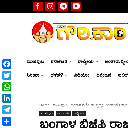
ಮುಖಪುಟ
ಕರ್ನಾಟಕ
ರಾಷ್ಟ್ರೀಯ
ಅಂತಾರಾಷ್ಟ್ರ
Facebook
ಸಿನಿಮಾ
ಚಳವಳಿ
ವಿಡಿಯೋ
ವಿಶ್ಲೇಷಣೆ
ದಲಿತ್
Twitter
WhatsApp
Home
ಮುಖಪುಟ
ಬಂಗಾಳ ಬಿಜೆಪಿ ರಾಜ್ಯಾಧ್ಯಕ್ಷ ದಿಲೀಪ್‌‌ ಘೋ
LinkedIn
ಮುಖಪುಟ
ರಾಜಕೀಯ
ರಾಷ್ಟ್ರೀಯ
Telegram
ಬಂಗಾಳ ಬಿಜೆಪಿ ರಾಜ್ಯಾ