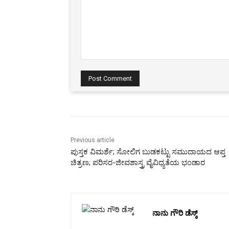
Comment:
Previous article
ಪುಸ್ತಕ ವಿಮರ್ಶೆ; ಸೋಲಿಗ ಬುಡಕಟ್ಟು ಸಮುದಾಯದ ಆಪ್ತ
ಚಿತ್ರಣ; ಪರಿಸರ-ಜೀವಶಾಸ್ತ್ರ ವೈವಿಧ್ಯತೆಯ ಭಂಡಾರ
ನಾನು ಗೌರಿ ಡೆಸ್ಕ್