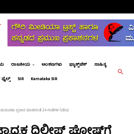
ೀಯ
ರಾಜಕೀಯ
ಅಂಕಣಗಳು
ಫ್ಯಾಕ್ಟ್‌ಚೆಕ್
ಸಾಹಿತ್ಯ
 ಫೈಲ್ಸ್
SIR
Karnataka SIR
ಷ್‌ಗೆ ಚುನಾವಣಾ ಪ್ರಚಾರ ಮಾಡದಂತೆ 24 ಗಂಟೆಗಳ ನಿಷೇಧ
ಧ್ಯಕ್ಷ ದಿಲೀಪ್‌‌ ಘೋಷ್‌ಗೆ