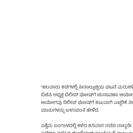
-
“ಹಲವಾರು ಕಡೆಗಳಲ್ಲಿ ಸೀತಾಲ್ಕುಚ್ಚಿಯ ಘಟನೆ ಮರುಕಳಿಸ
ಬಿಜೆಪಿ ಅಧ್ಯಕ್ಷ ದಿಲೀಪ್ ಘೋಷ್‌ಗೆ ಚುನಾವಣಾ ಆಯೋ
ಆಯೋಗವು ದಿಲೀಪ್‌ ಘೋಷ್‌ಗೆ ಕಟುವಾಗಿ ಎಚ್ಚರಿಕೆ ನೀ
ಮಾತುಗಳನ್ನು ಬಳಸದಂತೆ ಹೇಳಿದೆ.
ಪಶ್ಚಿಮ ಬಂಗಾಳದಲ್ಲಿ ಕಳೆದ ಶನಿವಾರ ನಡೆದ ನಾಲ್ಕನೇ