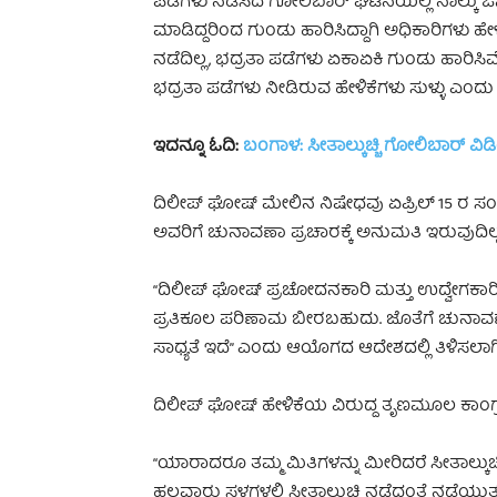
ಪಡೆಗಳು ನಡೆಸಿದ ಗೋಲಿಬಾರ್‌ ಘಟನೆಯಲ್ಲಿ ನಾಲ್ಕು ಜನ
ಮಾಡಿದ್ದರಿಂದ ಗುಂಡು ಹಾರಿಸಿದ್ದಾಗಿ ಅಧಿಕಾರಿಗಳು ಹೇ
ನಡೆದಿಲ್ಲ, ಭದ್ರತಾ ಪಡೆಗಳು ಏಕಾಏಕಿ ಗುಂಡು ಹಾರಿಸಿವ
ಭದ್ರತಾ ಪಡೆಗಳು ನೀಡಿರುವ ಹೇಳಿಕೆಗಳು ಸುಳ್ಳು ಎಂದು ತ
ಇದನ್ನೂ ಓದಿ:
ಬಂಗಾಳ: ಸೀತಾಲ್ಕುಚ್ಚಿ ಗೋಲಿಬಾರ್‌ ವ
ದಿಲೀಪ್ ಘೋಷ್ ಮೇಲಿನ ನಿಷೇಧವು ಏಪ್ರಿಲ್ 15 ರ ಸಂಜೆ 
ಅವರಿಗೆ ಚುನಾವಣಾ ಪ್ರಚಾರಕ್ಕೆ ಅನುಮತಿ ಇರುವುದಿಲ್ಲ
“ದಿಲೀಪ್ ಘೋಷ್ ಪ್ರಚೋದನಕಾರಿ ಮತ್ತು ಉದ್ವೇಗಕಾರಿ 
ಪ್ರತಿಕೂಲ ಪರಿಣಾಮ ಬೀರಬಹುದು. ಜೊತೆಗೆ ಚುನಾವ
ಸಾಧ್ಯತೆ ಇದೆ” ಎಂದು ಆಯೊಗದ ಆದೇಶದಲ್ಲಿ ತಿಳಿಸಲಾಗಿ
ದಿಲೀಪ್ ಘೋಷ್‌ ಹೇಳಿಕೆಯ ವಿರುದ್ದ ತೃಣಮೂಲ ಕಾಂಗ್
“ಯಾರಾದರೂ ತಮ್ಮ ಮಿತಿಗಳನ್ನು ಮೀರಿದರೆ ಸೀತಾಲ್ಕುಚ
ಹಲವಾರು ಸ್ಥಳಗಳಲ್ಲಿ ಸೀತಾಲ್ಕುಚ್ಚಿ ನಡೆದಂತೆ ನಡೆಯುತ