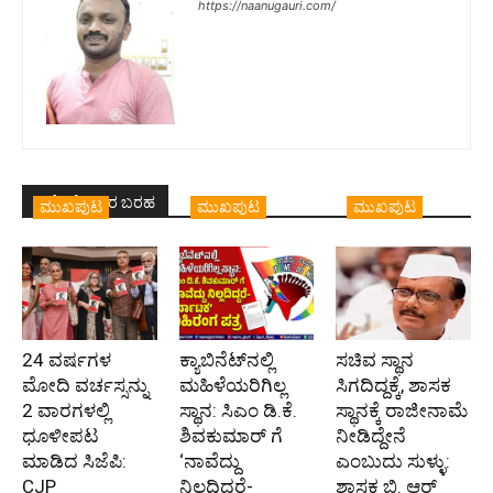
https://naanugauri.com/
ಇದೇ ಲೇಖಕರ ಬರಹ
ಮುಖಪುಟ
ಮುಖಪುಟ
ಮುಖಪುಟ
24 ವರ್ಷಗಳ
ಕ್ಯಾಬಿನೆಟ್‌ನಲ್ಲಿ
ಸಚಿವ ಸ್ಥಾನ
ಮೋದಿ ವರ್ಚಸ್ಸನ್ನು
ಮಹಿಳೆಯರಿಗಿಲ್ಲ
ಸಿಗದಿದ್ದಕ್ಕೆ, ಶಾಸಕ
2 ವಾರಗಳಲ್ಲಿ
ಸ್ಥಾನ: ಸಿಎಂ ಡಿ.ಕೆ.
ಸ್ಥಾನಕ್ಕೆ ರಾಜೀನಾಮೆ
ಧೂಳೀಪಟ
ಶಿವಕುಮಾರ್ ಗೆ
ನೀಡಿದ್ದೇನೆ
ಮಾಡಿದ ಸಿಜೆಪಿ:
‘ನಾವೆದ್ದು
ಎಂಬುದು ಸುಳ್ಳು:
CJP
ನಿಲ್ಲದಿದ್ದರೆ-
ಶಾಸಕ ಬಿ. ಆರ್‌