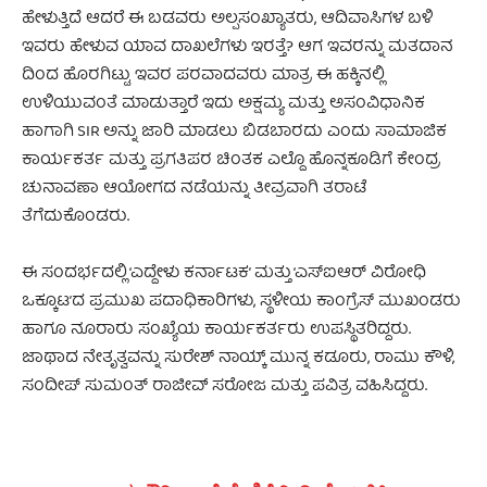
ಹೇಳುತ್ತಿದೆ ಆದರೆ ಈ ಬಡವರು ಅಲ್ಪಸಂಖ್ಯಾತರು, ಆದಿವಾಸಿಗಳ ಬಳಿ
ಇವರು ಹೇಳುವ ಯಾವ ದಾಖಲೆಗಳು ಇರತ್ತೆ? ಆಗ ಇವರನ್ನು ಮತದಾನ
ದಿಂದ ಹೊರಗಿಟ್ಟು ಇವರ ಪರವಾದವರು ಮಾತ್ರ ಈ ಹಕ್ಕಿನಲ್ಲಿ
ಉಳಿಯುವಂತೆ ಮಾಡುತ್ತಾರೆ ಇದು ಅಕ್ಷಮ್ಯ ಮತ್ತು ಅಸಂವಿಧಾನಿಕ
ಹಾಗಾಗಿ SIR ಅನ್ನು ಜಾರಿ ಮಾಡಲು ಬಿಡಬಾರದು ಎಂದು ಸಾಮಾಜಿಕ
ಕಾರ್ಯಕರ್ತ ಮತ್ತು ಪ್ರಗತಿಪರ ಚಿಂತಕ ಎಲ್ದೊ ಹೊನ್ನಕೂಡಿಗೆ ಕೇಂದ್ರ
ಚುನಾವಣಾ ಆಯೋಗದ ನಡೆಯನ್ನು ತೀವ್ರವಾಗಿ ತರಾಟೆ
ತೆಗೆದುಕೊಂಡರು.
ಈ ಸಂದರ್ಭದಲ್ಲಿ ‘ಎದ್ದೇಳು ಕರ್ನಾಟಕ’ ಮತ್ತು ‘ಎಸ್‌ಐಆರ್ ವಿರೋಧಿ
ಒಕ್ಕೂಟ’ದ ಪ್ರಮುಖ ಪದಾಧಿಕಾರಿಗಳು, ಸ್ಥಳೀಯ ಕಾಂಗ್ರೆಸ್ ಮುಖಂಡರು
ಹಾಗೂ ನೂರಾರು ಸಂಖ್ಯೆಯ ಕಾರ್ಯಕರ್ತರು ಉಪಸ್ಥಿತರಿದ್ದರು.
ಜಾಥಾದ ನೇತೃತ್ವವನ್ನು ಸುರೇಶ್ ನಾಯ್ಕ್ ಮುನ್ನ ಕಡೂರು, ರಾಮು ಕೌಳಿ,
ಸಂದೀಪ್ ಸುಮಂತ್ ರಾಜೀವ್ ಸರೋಜ ಮತ್ತು ಪವಿತ್ರ ವಹಿಸಿದ್ದರು.