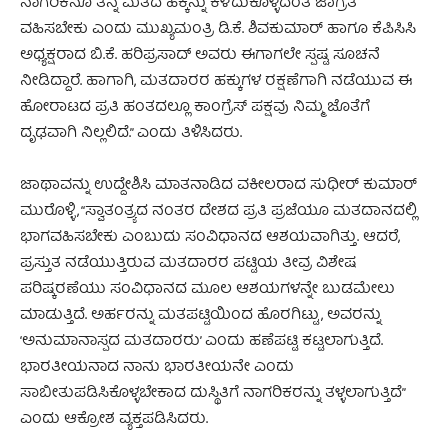
ನಾಗರಿಕನೂ ತನ್ನ ಮತದ ಹಕ್ಕನ್ನು ಕಳೆದುಕೊಳ್ಳದಂತೆ ಜಾಗ್ರತೆ
ವಹಿಸಬೇಕು ಎಂದು ಮುಖ್ಯಮಂತ್ರಿ ಡಿ.ಕೆ. ಶಿವಕುಮಾರ್ ಹಾಗೂ ಕೆಪಿಸಿಸಿ
ಅಧ್ಯಕ್ಷರಾದ ಬಿ.ಕೆ. ಹರಿಪ್ರಸಾದ್ ಅವರು ಈಗಾಗಲೇ ಸ್ಪಷ್ಟ ಸೂಚನೆ
ನೀಡಿದ್ದಾರೆ. ಹಾಗಾಗಿ, ಮತದಾರರ ಹಕ್ಕುಗಳ ರಕ್ಷಣೆಗಾಗಿ ನಡೆಯುವ ಈ
ಹೋರಾಟದ ಪ್ರತಿ ಹಂತದಲ್ಲೂ ಕಾಂಗ್ರೆಸ್ ಪಕ್ಷವು ನಿಮ್ಮ ಜೊತೆಗೆ
ದೃಢವಾಗಿ ನಿಲ್ಲಲಿದೆ.” ಎಂದು ತಿಳಿಸಿದರು.
ಜಾಥಾವನ್ನು ಉದ್ದೇಶಿಸಿ ಮಾತನಾಡಿದ ವಕೀಲರಾದ ಸುಧೀರ್ ಕುಮಾರ್
ಮುರೊಳ್ಳಿ, “ಸ್ವಾತಂತ್ರ್ಯದ ನಂತರ ದೇಶದ ಪ್ರತಿ ಪ್ರಜೆಯೂ ಮತದಾನದಲ್ಲಿ
ಭಾಗವಹಿಸಬೇಕು ಎಂಬುದು ಸಂವಿಧಾನದ ಆಶಯವಾಗಿತ್ತು. ಆದರೆ,
ಪ್ರಸ್ತುತ ನಡೆಯುತ್ತಿರುವ ಮತದಾರರ ಪಟ್ಟಿಯ ತೀವ್ರ ವಿಶೇಷ
ಪರಿಷ್ಕರಣೆಯು ಸಂವಿಧಾನದ ಮೂಲ ಆಶಯಗಳನ್ನೇ ಬುಡಮೇಲು
ಮಾಡುತ್ತಿದೆ. ಅರ್ಹರನ್ನು ಮತಪಟ್ಟಿಯಿಂದ ಹೊರಗಿಟ್ಟು, ಅವರನ್ನು
‘ಅನುಮಾನಾಸ್ಪದ ಮತದಾರರು’ ಎಂದು ಹಣೆಪಟ್ಟಿ ಕಟ್ಟಲಾಗುತ್ತಿದೆ.
ಭಾರತೀಯನಾದ ನಾನು ಭಾರತೀಯನೇ ಎಂದು
ಸಾಬೀತುಪಡಿಸಿಕೊಳ್ಳಬೇಕಾದ ದುಸ್ಥಿತಿಗೆ ನಾಗರಿಕರನ್ನು ತಳ್ಳಲಾಗುತ್ತಿದೆ”
ಎಂದು ಆಕ್ರೋಶ ವ್ಯಕ್ತಪಡಿಸಿದರು.