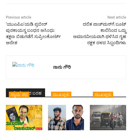
Previous article
Next article
‘ಯುಎಪಿಎ’ಯಡಿ ಪ್ರಬೀರ್
ದಲಿತ ವಾಚ್‌ಮನ್‌ಗೆ ಬೂಟ್‌
ಪುರಕಾಯಸ್ಥ ಬಂಧನ ಅಸಿಂಧು:
ಕಾಲಿನಿಂದ ಒದ್ದು
ತಕ್ಷಣ ಬಿಡುಗಡೆಗೆ ಸುಪ್ರೀಂಕೋರ್ಟ್‌
ಅಮಾನವೀಯವಾಗಿ ಥಳಿಸಿದ ಗೃಹ
ಆದೇಶ
ರಕ್ಷಕ ದಳದ ಸಿಬ್ಬಂದಿಗಳು
ನಾನು ಗೌರಿ
ಇದೇ ಲೇಖಕರ ಬರಹ
ನ್ಯಾಯ ಪಥ
ಮುಖಪುಟ
ಮುಖಪುಟ