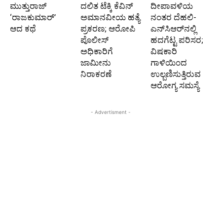
ಮುತ್ತುರಾಜ್
ದಲಿತ ಟೆಕ್ಕಿ ಕೆವಿನ್
ದೀಪಾವಳಿಯ
‘ರಾಜಕುಮಾರ್‍’
ಅಮಾನವೀಯ ಹತ್ಯೆ
ನಂತರ ದೆಹಲಿ-
ಆದ ಕಥೆ
ಪ್ರಕರಣ; ಆರೋಪಿ
ಎನ್‌ಸಿಆರ್‌ನಲ್ಲಿ
ಪೊಲೀಸ್‌
ಹದಗೆಟ್ಟ ಪರಿಸರ;
ಅಧಿಕಾರಿಗೆ
ವಿಷಕಾರಿ
ಜಾಮೀನು
ಗಾಳಿಯಿಂದ
ನಿರಾಕರಣೆ
ಉಲ್ಬಣಿಸುತ್ತಿರುವ
ಆರೋಗ್ಯ ಸಮಸ್ಯೆ
- Advertisment -