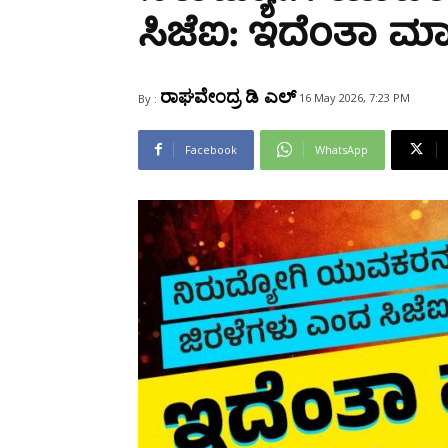
Share
ಸಿಜೆಐ: ಇದೆಂತಾ ಮ
ರಾಘವೇಂದ್ರ ಡಿ ಎಲ್
16 May 2026, 7:23 PM
By :
Facebook
WhatsApp