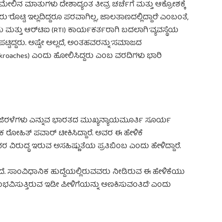
ಿನ ಮಾತುಗಳು ದೇಶಾದ್ಯಂತ ತೀವ್ರ ಚರ್ಚೆಗೆ ಮತ್ತು ಆಕ್ರೋಶಕ್ಕೆ
್ಟಿ ಇಲ್ಲದಿದ್ದರೂ ಪರವಾಗಿಲ್ಲ, ಜಾಲತಾಣದಲ್ಲಿದ್ದಾರೆ’ ಎಂಬಂತೆ,
 ಮತ್ತು ಆರ್‌ಟಿಐ (RTI) ಕಾರ್ಯಕರ್ತರಾಗಿ ಬದಲಾಗಿ ‘ವ್ಯವಸ್ಥೆಯ
ಟಿದ್ದರು. ಅಷ್ಟೇ ಅಲ್ಲದೆ, ಅಂತಹವರನ್ನು ‘ಸಮಾಜದ
Cockroaches) ಎಂದು ಹೋಲಿಸಿದ್ದರು ಎಂಬ ವರದಿಗಳು ಭಾರಿ
ಜಿರಳೆಗಳು ಎನ್ನುವ ಭಾರತದ ಮುಖ್ಯನ್ಯಾಯಮೂರ್ತಿ ಸೂರ್ಯ
ಕ ರೋಹಿತ್ ಪವಾರ್ ಟೀಕಿಸಿದ್ದಾರೆ. ಅವರ ಈ ಹೇಳಿಕೆ
ದರ ವಿರುದ್ಧ ಇರುವ ಅಸಹಿಷ್ಣುತೆಯ ಪ್ರತಿಬಿಂಬ ಎಂದು ಹೇಳಿದ್ದಾರೆ.
ದೆ. ಸಾಂವಿಧಾನಿಕ ಹುದ್ದೆಯಲ್ಲಿರುವವರು ನೀಡಿರುವ ಈ ಹೇಳಿಕೆಯು
ವಿಸುತ್ತಿರುವ ಇಡೀ ಪೀಳಿಗೆಯನ್ನು ಅಣಕಿಸುವಂತಿದೆ’ ಎಂದು