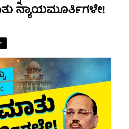
ಾತು ನ್ಯಾಯಮೂರ್ತಿಗಳೇ!
X