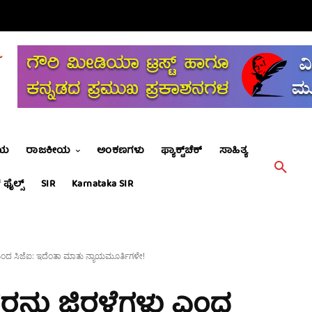
ೀಯ
ರಾಜಕೀಯ
ಅಂಕಣಗಳು
ಫ್ಯಾಕ್ಟ್‌ಚೆಕ್
ಸಾಹಿತ್ಯ
 ಫೈಲ್ಸ್
SIR
Karnataka SIR
ಎಂದ ಸಿಜೆಐ: ಇದೆಂತಾ ಮಾತು ನ್ಯಾಯಮೂರ್ತಿಗಳೇ!
ರನ್ನು ಜಿರಳೆಗಳು ಎಂದ