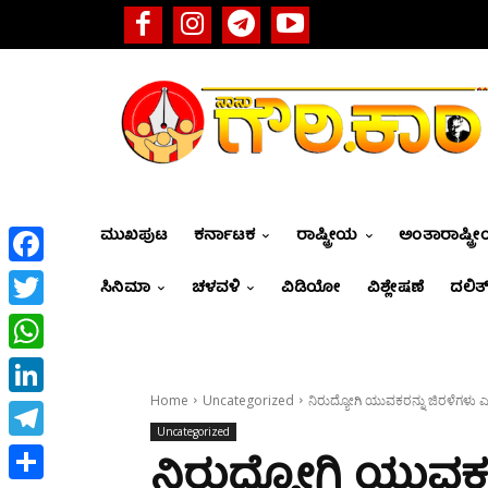
ಮುಖಪುಟ
ಕರ್ನಾಟಕ
ರಾಷ್ಟ್ರೀಯ
ಅಂತಾರಾಷ್ಟ್ರ
Facebook
ಸಿನಿಮಾ
ಚಳವಳಿ
ವಿಡಿಯೋ
ವಿಶ್ಲೇಷಣೆ
ದಲಿತ್
Twitter
WhatsApp
Home
Uncategorized
ನಿರುದ್ಯೋಗಿ ಯುವಕರನ್ನು ಜಿರಳೆಗಳು 
LinkedIn
Uncategorized
Telegram
ನಿರುದ್ಯೋಗಿ ಯುವಕ