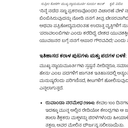
ಸುಪ್ರೀಂ ಕೋರ್ಟ್‌ ಮುಖ್ಯ ನ್ಯಾಯಮೂರ್ತಿ ಸೂರ್ಯ ಕಾಂತ್‌ ಕೃಪೆ: ಪಿಟಿಐ
“ನಿನ್ನೆ ನಡೆದ ಸಣ್ಣ ಪ್ರಕರಣವೊಂದರ ವಿಚಾರಣೆ ವೇಳೆ
ಬಿಂಬಿಸಿರುವುದನ್ನು ನೋಡಿ ನನಗೆ ತೀವ್ರ ಬೇಸರವಾಗಿದ
ಅಥವಾ ಪತ್ರಿಕೋದ್ಯಮದಂತಹ ಉದಾತ್ತ ವೃತ್ತಿಗಳಿಗೆ ನುಸ
‘ಪರಾವಲಂಬಿಗಳು’ ಎಂದು ಕರೆದಿದ್ದೆ. ದೇಶದ ಯುವಶಕ್
ಯುವಜನರ ಬಗ್ಗೆ ನನಗೆ ಅಪಾರ ಗೌರವವಿದೆ,” ಎಂದು ಸಿಜೆ
ಇತಿಹಾಸದ ಕರಾಳ ಪುಟಗಳು ಮತ್ತು ಪದಗಳ ಬಳಕೆ:
ಮುಖ್ಯ ನ್ಯಾಯಮೂರ್ತಿಗಳು ಸ್ಪಷ್ಟನೆ ನೀಡಿದ್ದರೂ, ಸಮಾಜ
ಹೇನು’ ಎಂಬ ಪದಗಳಿಗೆ ಜಾಗತಿಕ ಇತಿಹಾಸದಲ್ಲಿ ಅತ್
ಮನುಷ್ಯರೆಂದು ಪರಿಗಣಿಸದೆ, ಕೀಟಗಳಿಗೆ ಹೋಲಿಸುವುದ
ಎನ್ನಲಾಗುತ್ತದೆ.
ರುವಾಂಡಾ ನರಮೇಧ (1994):
ಕೇವಲ 100 ದಿನಗಳಲ್ಲ
ಇದಕ್ಕೂ ಮುನ್ನ ಅಲ್ಲಿನ ರೇಡಿಯೋ ಕೇಂದ್ರಗಳು ಆ ಜನಾ
ಶಾಲಾ ಶಿಕ್ಷಕರು ಮಕ್ಕಳನ್ನು ಜಿರಳೆಗಳೆಂದು ಹೀಯಾಳಿ
ತಕ್ಷಣ, ಅವರ ಮೇಲಿನ ದೌರ್ಜನ್ಯ ಸಲೀಸಾಯಿತು.