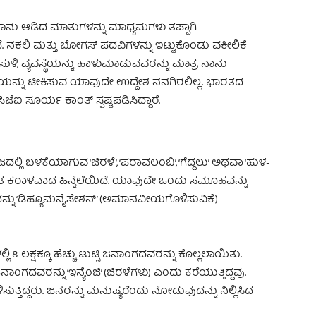
 ನಾನು ಆಡಿದ ಮಾತುಗಳನ್ನು ಮಾಧ್ಯಮಗಳು ತಪ್ಪಾಗಿ
ೆ. ನಕಲಿ ಮತ್ತು ಬೋಗಸ್ ಪದವಿಗಳನ್ನು ಇಟ್ಟುಕೊಂಡು ವಕೀಲಿಕೆ
ುಳಿ, ವ್ಯವಸ್ಥೆಯನ್ನು ಹಾಳುಮಾಡುವವರನ್ನು ಮಾತ್ರ ನಾನು
ತಿಯನ್ನು ಟೀಕಿಸುವ ಯಾವುದೇ ಉದ್ದೇಶ ನನಗಿರಲಿಲ್ಲ. ಭಾರತದ
ಐ ಸೂರ್ಯ ಕಾಂತ್ ಸ್ಪಷ್ಟಪಡಿಸಿದ್ದಾರೆ.
ದಲ್ಲಿ ಬಳಕೆಯಾಗುವ ‘ಜಿರಳೆ’, ‘ಪರಾವಲಂಬಿ’, ‘ಗೆದ್ದಲು’ ಅಥವಾ ‘ಹುಳ-
ಯಂತ ಕರಾಳವಾದ ಹಿನ್ನೆಲೆಯಿದೆ. ಯಾವುದೇ ಒಂದು ಸಮೂಹವನ್ನು
ನ್ನು ‘ಡಿಹ್ಯೂಮನೈಸೇಶನ್’ (ಅಮಾನವೀಯಗೊಳಿಸುವಿಕೆ)
ಿ 8 ಲಕ್ಷಕ್ಕೂ ಹೆಚ್ಚು ಟುಟ್ಸಿ ಜನಾಂಗದವರನ್ನು ಕೊಲ್ಲಲಾಯಿತು.
ಂಗದವರನ್ನು ‘ಇನ್ಯೆಂಜಿ’ (ಜಿರಳೆಗಳು) ಎಂದು ಕರೆಯುತ್ತಿದ್ದವು.
ಸುತ್ತಿದ್ದರು. ಜನರನ್ನು ಮನುಷ್ಯರೆಂದು ನೋಡುವುದನ್ನು ನಿಲ್ಲಿಸಿದ