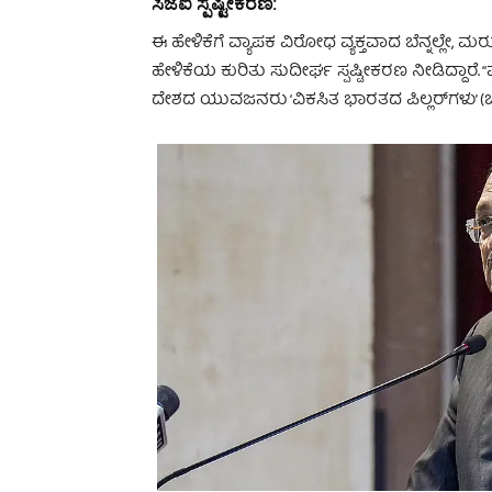
ಸಿಜೆಐ ಸ್ಪಷ್ಟೀಕರಣ:
ಈ ಹೇಳಿಕೆಗೆ ವ್ಯಾಪಕ ವಿರೋಧ ವ್ಯಕ್ತವಾದ ಬೆನ್ನಲ್ಲೇ, 
ಹೇಳಿಕೆಯ ಕುರಿತು ಸುದೀರ್ಘ ಸ್ಪಷ್ಟೀಕರಣ ನೀಡಿದ್ದಾರೆ.
ದೇಶದ ಯುವಜನರು ‘ವಿಕಸಿತ ಭಾರತದ ಪಿಲ್ಲರ್‌ಗಳು’ (ಬೆನ