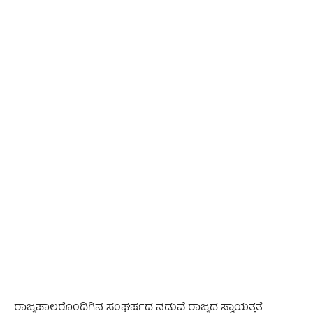
- Advertisement -
ರಾಜ್ಯಪಾಲರೊಂದಿಗಿನ ಸಂಘರ್ಷದ ನಡುವೆ ರಾಜ್ಯದ ಸ್ವಾಯತ್ತತೆ