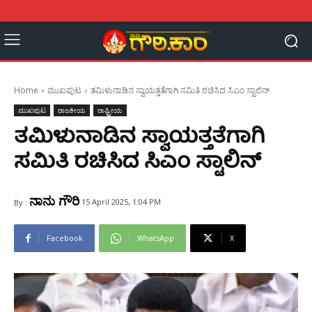
Home
ಮುಖಪುಟ
ತಮಿಳುನಾಡಿನ ಸ್ವಾಯತ್ತತೆಗಾಗಿ ಸಮಿತಿ ರಚಿಸಿದ ಸಿಎಂ ಸ್ಟಾಲಿನ್
ಮುಖಪುಟ
ರಾಜಕೀಯ
ರಾಷ್ಟ್ರೀಯ
ತಮಿಳುನಾಡಿನ ಸ್ವಾಯತ್ತತೆಗಾಗಿ
ಸಮಿತಿ ರಚಿಸಿದ ಸಿಎಂ ಸ್ಟಾಲಿನ್
ನಾನು ಗೌರಿ
15 April 2025, 1:04 PM
By :
Facebook
WhatsApp
X