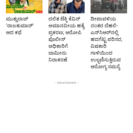
ಮುತ್ತುರಾಜ್
ದಲಿತ ಟೆಕ್ಕಿ ಕೆವಿನ್
ದೀಪಾವಳಿಯ
‘ರಾಜಕುಮಾರ್‍’
ಅಮಾನವೀಯ ಹತ್ಯೆ
ನಂತರ ದೆಹಲಿ-
ಆದ ಕಥೆ
ಪ್ರಕರಣ; ಆರೋಪಿ
ಎನ್‌ಸಿಆರ್‌ನಲ್ಲಿ
ಪೊಲೀಸ್‌
ಹದಗೆಟ್ಟ ಪರಿಸರ;
ಅಧಿಕಾರಿಗೆ
ವಿಷಕಾರಿ
ಜಾಮೀನು
ಗಾಳಿಯಿಂದ
ನಿರಾಕರಣೆ
ಉಲ್ಬಣಿಸುತ್ತಿರುವ
ಆರೋಗ್ಯ ಸಮಸ್ಯೆ
- Advertisment -