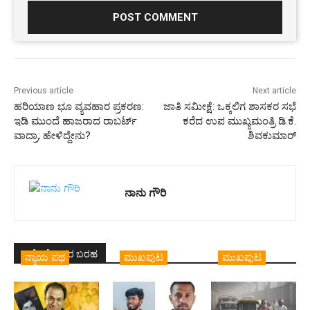
Previous article
Next article
ಹರಿಯಾಣ ಭೂ ವ್ಯವಹಾರ ಪ್ರಕರಣ:
ಜಾತಿ ಸಮೀಕ್ಷೆ: ಒಕ್ಕಲಿಗ ಶಾಸಕರ ಸಭೆ
ಇಡಿ ಮುಂದೆ ಹಾಜರಾದ ರಾಬರ್ಟ್
ಕರೆದ ಉಪ ಮುಖ್ಯಮಂತ್ರಿ ಡಿ.ಕೆ.
ವಾದ್ರಾ; ಹೇಳಿದ್ದೇನು?
ಶಿವಕುಮಾರ್
ನಾನು ಗೌರಿ
ಇದೇ ಲೇಖಕರ ಬರಹ
ನ್ಯಾಯ ಪಥ
ಮುಖಪುಟ
ಮುಖಪುಟ