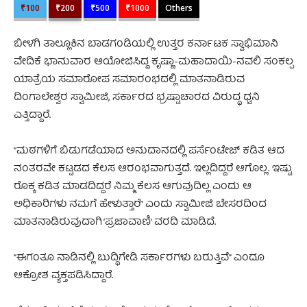
₹100
₹200
₹500
₹1000
Others
ಬೀಳಗಿ ತಾಲ್ಲೂಕಿನ ಬಾಡಗಂಡಿಯಲ್ಲಿ ಉತ್ತರ ಕರ್ನಾಟಕ ಸ್ವಾಭಿಮಾನಿ
ವೇದಿಕೆ ಭಾನುವಾರ ಆಯೋಜಿಸಿದ್ದ ಕೃಷ್ಣಾ-ಮಹಾದಾಯಿ-ನವಲಿ ಸಂಕಲ್ಪ
ಯಾತ್ರೆಯ ಸಮಾರೋಪ ಸಮಾರಂಭದಲ್ಲಿ ಮಾತನಾಡಿರುವ
ದಿಂಗಾಲೇಶ್ವರ ಸ್ವಾಮೀಜಿ, ಸರ್ಕಾರದ ಭ್ರಷ್ಟಾಚಾರದ ವಿರುದ್ಧ ಧ್ವನಿ
ಎತ್ತಿದ್ದಾರೆ.
“ಮಠಗಳಿಗೆ ಬಿಡುಗಡೆಯಾದ ಅನುದಾನದಲ್ಲಿ ಪರ್ಸೆಂಟೇಜ್ ಕಡಿತ ಆದ
ನಂತರವೇ ಕಟ್ಟಡದ ಕೆಲಸ ಆರಂಭವಾಗುತ್ತದೆ. ಇಲ್ಲದಿದ್ದರೆ ಆಗೊಲ್ಲ. ಇಷ್ಟು
ರೊಕ್ಕ ಕಡಿತ ಮಾಡದಿದ್ದರೆ ನಿಮ್ಮ ಕೆಲಸ ಆಗುವುದಿಲ್ಲ ಎಂದು ಆ
ಅಧಿಕಾರಿಗಳು ನಮಗೆ ಹೇಳುತ್ತಾರೆ” ಎಂದು ಸ್ವಾಮೀಜಿ ಬೇಸರದಿಂದ
ಮಾತನಾಡಿರುವುದಾಗಿ ‘ಪ್ರಜಾವಾಣಿ’ ವರದಿ ಮಾಡಿದೆ.
‘‘ಈಗಂತೂ ನಾಡಿನಲ್ಲಿ ಬುದ್ಧಿಗೇಡಿ ಸರ್ಕಾರಗಳು ಬರುತ್ತಿವೆ” ಎಂದೂ
ಆಕ್ರೋಶ ವ್ಯಕ್ತಪಡಿಸಿದ್ದಾರೆ.