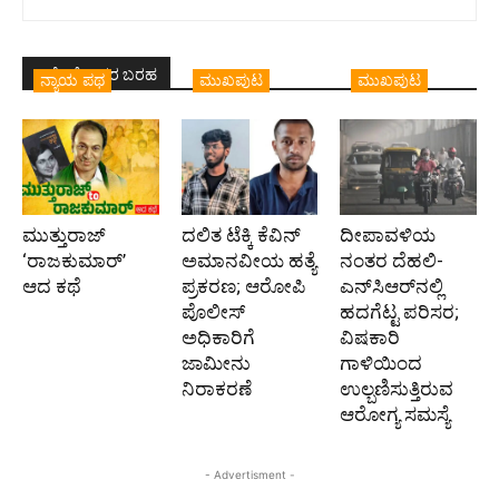
ಇದೇ ಲೇಖಕರ ಬರಹ
ನ್ಯಾಯ ಪಥ
ಮುಖಪುಟ
ಮುಖಪುಟ
ಮುತ್ತುರಾಜ್
ದಲಿತ ಟೆಕ್ಕಿ ಕೆವಿನ್
ದೀಪಾವಳಿಯ
‘ರಾಜಕುಮಾರ್‍’
ಅಮಾನವೀಯ ಹತ್ಯೆ
ನಂತರ ದೆಹಲಿ-
ಆದ ಕಥೆ
ಪ್ರಕರಣ; ಆರೋಪಿ
ಎನ್‌ಸಿಆರ್‌ನಲ್ಲಿ
ಪೊಲೀಸ್‌
ಹದಗೆಟ್ಟ ಪರಿಸರ;
ಅಧಿಕಾರಿಗೆ
ವಿಷಕಾರಿ
ಜಾಮೀನು
ಗಾಳಿಯಿಂದ
ನಿರಾಕರಣೆ
ಉಲ್ಬಣಿಸುತ್ತಿರುವ
ಆರೋಗ್ಯ ಸಮಸ್ಯೆ
- Advertisment -