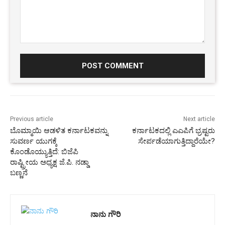
Comment:
Previous article
Next article
ಬೊಮ್ಮಾಯಿ ಆಡಳಿತ ಕರ್ನಾಟಕವನ್ನು
ಕರ್ನಾಟಕದಲ್ಲಿ ಎಎಪಿಗೆ ಭ್ರಷ್ಟರು
ಸುವರ್ಣ ಯುಗಕ್ಕೆ
ಸೇರ್ಪಡೆಯಾಗುತ್ತಿದ್ದಾರೆಯೇ?
ಕೊಂಡೊಯ್ಯುತ್ತಿದೆ: ಬಿಜೆಪಿ
ರಾಷ್ಟ್ರೀಯ ಅಧ್ಯಕ್ಷ ಜೆ.ಪಿ. ನಡ್ಡಾ
ಬಣ್ಣನೆ
ನಾನು ಗೌರಿ