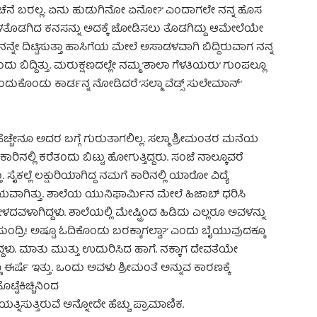
ೆನೆ ಬರಲ್ಲ. ಏನು ಹುಡುಗಿನೋ ಏನೋ?’ ಎಂದಾಗಲೇ ನನ್ನ ಹೊಸ
ಳತೊಡಗಿದ ಕನಸನ್ನು ಅದಕ್ಕೆ ಜೋಡಿಸಲು ತೊಡಗಿದ್ದು ಆಮೇಲೆಯೇ
ನ್ನೇ ದಿಟ್ಟಿಸುತ್ತಾ ಹಾಸಿಗೆಯ ಮೇಲೆ ಅಸಾಡಳವಾಗಿ ಬಿದ್ದಿರುವಾಗ ನನ್ನ
 ಬಿದ್ದಿತ್ತು. ಮರುಕ್ಷಣದಲ್ಲೇ ನಮ್ಮ ’ಶಾಲಾ ಗೆಳತಿಯರು’ ಗುಂಪಲ್ಲೂ
ೆ! ಎಂದುಕೊಂಡು ಕಾರ್ಡನ್ನ ನೋಡಿದರೆ ’ಸಲ್ಮಾ ವೆಡ್ಸ್ ಸುಲೇಮಾನ್’
ಲಿ ಹೆಚ್ಚೇನೂ ಅದರ ಬಗ್ಗೆ ಗುರುತಾಗಲಿಲ್ಲ. ಸಲ್ಮಾ ಶ್ರೀಮಂತರ ಮನೆಯ
ಿನಲ್ಲಿ ಕರೆತಂದು ಬಿಟ್ಟು ಹೋಗುತ್ತಿದ್ದರು. ಸಂಜೆ ನಾಲ್ಕೂವರೆ
. ಸೈಕಲ್ಲೆ ಲಕ್ಷುರಿಯಾಗಿದ್ದ ನಮಗೆ ಕಾರಿನಲ್ಲಿ ಯಾರೋ ವಿದ್ಯೆ
ಿಷಯವಾಗಿತ್ತು. ಶಾಲೆಯ ಯುನಿಫಾರ್ಮಿನ ಮೇಲೆ ಹಿಜಾಬ್ ಧರಿಸಿ
ಳದವಳಾಗಿದ್ದಳು. ಶಾಲೆಯಲ್ಲಿ ಮೇಷ್ಟ್ರಿಂದ ಹಿಡಿದು ಎಲ್ಲರೂ ಅವಳನ್ನು
ುಂದ್ರಿ! ಅಷ್ಟೂ ಓದಿಕೊಂಡು ಬರಕ್ಕಾಗಲ್ವಾ?’ ಎಂದು ಬೈಯುವುದಕ್ಕೂ
ಿದ್ದಳು. ಮಾತು ಮುತ್ತು ಉದುರಿಸಿದ ಹಾಗೆ. ನಕ್ಕಾಗ ದೇವತೆಯೇ
ಣ್ಣ ಈರ್ಷೆ ಇತ್ತು. ಒಂದು ಅವಳು ಶ್ರೀಮಂತೆ ಅನ್ನುವ ಕಾರಣಕ್ಕೆ
್ಟೆಕಿಚ್ಚಿನಿಂದ
ಿಸುತ್ತಿರುವೆ ಅನ್ನೋದೇ ಹೆಚ್ಚು ಪ್ರಾಮಾಣಿಕ.