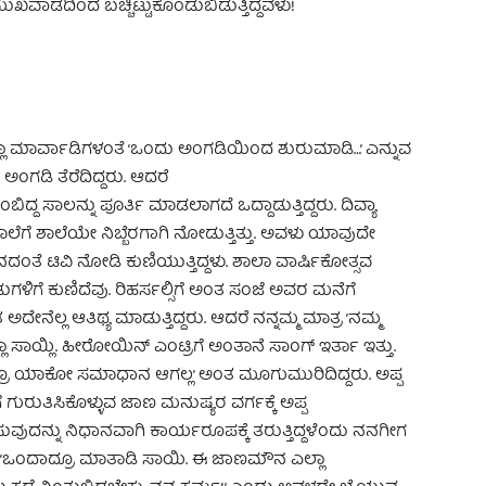
ಮುಖವಾಡದಿಂದ ಬಚ್ಚಿಟ್ಟುಕೊಂಡುಬಿಡುತ್ತಿದ್ದವಳು!
್ಲಾ ಮಾರ್ವಾಡಿಗಳಂತೆ ’ಒಂದು ಅಂಗಡಿಯಿಂದ ಶುರುಮಾಡಿ…’ ಎನ್ನುವ
ಂಗಡಿ ತೆರೆದಿದ್ದರು. ಆದರೆ
ಂಬಿದ್ದ ಸಾಲನ್ನು ಪೂರ್ತಿ ಮಾಡಲಾಗದೆ ಒದ್ದಾಡುತ್ತಿದ್ದರು. ದಿವ್ಯಾ
ಶಾಲೆಗೆ ಶಾಲೆಯೇ ನಿಬ್ಬೆರಗಾಗಿ ನೋಡುತ್ತಿತ್ತು. ಅವಳು ಯಾವುದೇ
ಾನದಂತೆ ಟಿವಿ ನೋಡಿ ಕುಣಿಯುತ್ತಿದ್ದಳು. ಶಾಲಾ ವಾರ್ಷಿಕೋತ್ಸವ
ು ಹಾಡುಗಳಿಗೆ ಕುಣಿದೆವು. ರಿಹರ್ಸಲ್ಸಿಗೆ ಅಂತ ಸಂಜೆ ಅವರ ಮನೆಗೆ
ೇನೆಲ್ಲ ಆತಿಥ್ಯ ಮಾಡುತ್ತಿದ್ದರು. ಆದರೆ ನನ್ನಮ್ಮ ಮಾತ್ರ ’ನಮ್ಮ
ಸಾಯ್ಲಿ. ಹೀರೋಯಿನ್ ಎಂಟ್ರಿಗೆ ಅಂತಾನೆ ಸಾಂಗ್ ಇರ್ತಾ ಇತ್ತು.
 ಆದ್ರೂ ಯಾಕೋ ಸಮಾಧಾನ ಆಗಲ್ಲ’ ಅಂತ ಮೂಗುಮುರಿದಿದ್ದರು. ಅಪ್ಪ
ೆ ಗುರುತಿಸಿಕೊಳ್ಳುವ ಜಾಣ ಮನುಷ್ಯರ ವರ್ಗಕ್ಕೆ ಅಪ್ಪ
ಿಸುವುದನ್ನು ನಿಧಾನವಾಗಿ ಕಾರ್ಯರೂಪಕ್ಕೆ ತರುತ್ತಿದ್ದಳೆಂದು ನನಗೀಗ
ಳು? ’ಒಂದಾದ್ರೂ ಮಾತಾಡಿ ಸಾಯಿ. ಈ ಜಾಣಮೌನ ಎಲ್ಲಾ