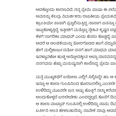
ಅದಕ್ಕೊಂದು ಕಾರಣವಿದೆ. ನನ್ನ ಪ್ರೇಮಿ ಪಾಷಾ ಈ ತ
ಅವನನ್ನು ಕೆಲವು ವಿಮರ್ಶಕರು ರಾಜಕೀಯ ಪ್ರೇಮಕವಿ 
ಕ್ರಾಂತಿಯೇ ತಾನಾಗಿ ಪ್ರಜ್ವಲಿಸುತ್ತಿದ್ದ. ನಾನಾಗ ಏನನ್
ಇಟ್ಟುಕೊಳ್ಳುತ್ತಿದ್ದೆ. ಇತ್ತೀಚಿಗೆ ಮತ್ತೊಬ್ಬ ಸ್ನೇಹಿತ ಕೃ
ಕೆಳಗೆ ’ಸಾಗರಿಕಾ ಮಾಧವ್’ ಎಂದು ಹೆಸರು ಕೊಟ್ಟಿದ್ದೆ
ಆದರೆ ಆ ಅಂಜಿಕೆಯನ್ನು ತೋರಗೊಡದ ಹಾಗೆ ಪೆದ್ದುಪೆದ್ದಾ
ಹೇಗೆ ಮಲ್ಲಿಕಾರ್ಜುನನೋ ನನಗೆ ಹಾಗೆ ಮಾಧವ! ಮಾಧವ. ಆತ
ಇವಳ್ಯಾವಳೋ ಹುಚ್ಚಿ ಅನ್ನೋದಕ್ಕಿಂತ ಅಬ್ಬಾ ನಾನವನನ್
ನನಗವನು ಹೆಚ್ಚು ಮನುಷ್ಯನಾಗಿ ಕಾಣಿಸಿದ್ದ. ಪ್ರೇಮಿ ಪಾಷ
ಮತ್ತೆ ಮುಖ್ಯಕಥೆಗೆ ಬರೋಣ. ಎಲ್ಲಿಗೆ ನಿಲ್ಲಿಸಿದ್ದೆ? ಹಾ
ಇನ್ನೂ ಆ ಶಾಲಾ ಗುಂಪಿನಿಂದ ಹೊರಬರಲಿಲ್ಲ ಎಂತಲೇ ಅ
ಉಳಿದಿದ್ದು ಮೂವರೇ ಜನ. ಅಷ್ಟು ಹೊತ್ತಿಗೆ ಸಲ್ಮಾ ಕರ
ಅಂದುಕೊಳ್ಳದೆ ಬರಲೇಬೇಕು ಎಂದದ್ದಲ್ಲದೆ, ಕೊನೆಗೆ ದಿವ್
ಆ ಶಾಲಾ ವಾಟ್ಸಾಪ್ ಗುಂಪಿನಲ್ಲಿ ಉಳಿದಿದ್ದು ನಾನು, ದಿವ್
ಬರ್ತೀನಿ ಅಂತ ಹೇಳಬಹುದಿತ್ತು. ನಾವೇಕೆ ನಾವು ಆಡಬೇ