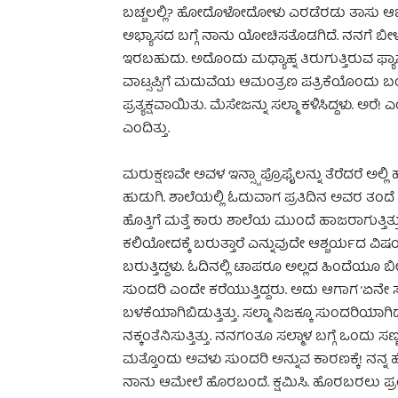
ಬಚ್ಚಲಲ್ಲಿ? ಹೋದೊಳೋದೋಳು ಎರಡೆರಡು ತಾಸು ಆಚ
ಅಭ್ಯಾಸದ ಬಗ್ಗೆ ನಾನು ಯೋಚಿಸತೊಡಗಿದೆ. ನನಗೆ ಬೀ
ಇರಬಹುದು. ಅದೊಂದು ಮಧ್ಯಾಹ್ನ ತಿರುಗುತ್ತಿರುವ ಫ್ಯಾನ
ವಾಟ್ಸಪ್ಪಿಗೆ ಮದುವೆಯ ಆಮಂತ್ರಣ ಪತ್ರಿಕೆಯೊಂದು ಬಂದು
ಪ್ರತ್ಯಕ್ಷವಾಯಿತು. ಮೆಸೇಜನ್ನು ಸಲ್ಮಾ ಕಳಿಸಿದ್ದಳು. ಅರ
ಎಂದಿತ್ತು.
ಮರುಕ್ಷಣವೇ ಅವಳ ಇನ್ಸ್ಟಾ ಪ್ರೊಫೈಲನ್ನು ತೆರೆದರೆ ಅಲ್
ಹುಡುಗಿ. ಶಾಲೆಯಲ್ಲಿ ಓದುವಾಗ ಪ್ರತಿದಿನ ಅವರ ತಂದೆ ಕಾರ
ಹೊತ್ತಿಗೆ ಮತ್ತೆ ಕಾರು ಶಾಲೆಯ ಮುಂದೆ ಹಾಜರಾಗುತ್ತಿತ್ತು
ಕಲಿಯೋದಕ್ಕೆ ಬರುತ್ತಾರೆ ಎನ್ನುವುದೇ ಆಶ್ಚರ್ಯದ ವ
ಬರುತ್ತಿದ್ದಳು. ಓದಿನಲ್ಲಿ ಟಾಪರೂ ಅಲ್ಲದ ಹಿಂದೆಯೂ ಬೀ
ಸುಂದರಿ ಎಂದೇ ಕರೆಯುತ್ತಿದ್ದರು. ಅದು ಆಗಾಗ ’ಏನೇ ಸ
ಬಳಕೆಯಾಗಿಬಿಡುತ್ತಿತ್ತು. ಸಲ್ಮಾ ನಿಜಕ್ಕೂ ಸುಂದರಿಯಾಗ
ನಕ್ಕಂತೆನಿಸುತ್ತಿತ್ತು. ನನಗಂತೂ ಸಲ್ಮಾಳ ಬಗ್ಗೆ ಒಂದು ಸ
ಮತ್ತೊಂದು ಅವಳು ಸುಂದರಿ ಅನ್ನುವ ಕಾರಣಕ್ಕೆ! ನನ್ನ ಹೊಟ
ನಾನು ಆಮೇಲೆ ಹೊರಬಂದೆ. ಕ್ಷಮಿಸಿ. ಹೊರಬರಲು ಪ್ರಯತ್ನ