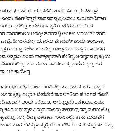
ಲೆಮಾರಿನ ಭರವಸೆಯ ಯುವಕವಿ ಎಂದೇ ಹೆಸರು ಮಾಡಿದ್ದಾನೆ.
ಎಂದು ಹೊಗಳಿದ್ದಾರೆ. ನಾನವನನ್ನ ಪ್ರೀತಿಸಲು ಶುರುಮಾಡಿದಾಗ
ನೂ ಬರೆಯುತ್ತಿರಲಿಲ್ಲ. ಬರೆದು ಸುಮ್ಮನೆ ಯಾರಿಗೂ ತೋರಿಸದೆ
ಷ್ಣನ ಬ್ಲಾಗಿಗೆ ’ಸಾಗರಿಕಾಲಂ’ ಅನ್ನೋ ಹೆಸರಿನಲ್ಲಿ ಅಂಕಣ ಬರೆಯತೊಡಗಿದೆ.
. ಪಾಷಾಪ್ರೇಮಿ ’ಏನಮ್ಮಾ? ಯಾರದು ಮಾಧವ್?’ ಎಂದು ಅಂಜುತ್ತಾ,
ಗಿ ನಗುತ್ತಾ ಕೇಳಿದಾಗ ’ಏನಿಲ್ಲ ರಾಜ್ಕುಮಾರ. ಅಕ್ಕಮಹಾದೇವಿಗೆ
್ಮಸಖ’ ಎಂದು ಕಾವ್ಯಾತ್ಮಕವಾಗಿ ಹೇಳಿದ್ದೆ. ಅದಕ್ಕವನ ಪ್ರತಿಕ್ರಿಯೆ
ನ ತೊರೆಯಲಿಲ್ಲ ಎಂಬ ಸಮಾಧಾನವೇ ಎದ್ದು ಕಾಣಿಸುತ್ತಿತ್ತು. ಆಗ
ಾ ಆಗಿ ಕಾಣಿಸಿದ್ದ.
. ಆ ಆಮಂತ್ರಣ ಪತ್ರಿಕೆ ಶಾಲಾ ಗುಂಪಿನಲ್ಲಿ ನೋಡಿದ ಮೇಲೆ ನಾನ್ಯಾಕೆ
ನಿಸುತ್ತಿತ್ತು. ಎಲ್ಲರೂ ಬೇರೆಬೇರೆ ಕಾರಣಗಳಿಂದ ಹೊರಗಡೆ ಹೋಗಿ
ೆಮಾಡಿ ಖುದ್ದಾಗಿ ಬಂದು ಕರೆಯಲು ಆಗುತ್ತಿಲ್ಲವೆಂದಾಗಿಯೂ, ಏನೂ
ಯಾ ಕೂಡ ಬರುತ್ತಾಳೆ ಎನ್ನುವ ಸಾಲನ್ನು ಸೇರಿಸುವುದನ್ನ ಮರೆಯಲಿಲ್ಲ.
ಯಾ ಮತ್ತು ಸಲ್ಮಾ. ದಿವ್ಯಾ ವಾಟ್ಸಾಪ್ ಗುಂಪಿನಲ್ಲೇ ತಾನು ಮದುವೆಗೆ
ಕಾದ ಮಾತುಗಳನ್ನು ನಮ್ಮಲ್ಲಿಯೇ ಉಳಿಸಿಕೊಂಡುಬಿಡುತ್ತೇವೆ? ದಿವ್ಯಾ