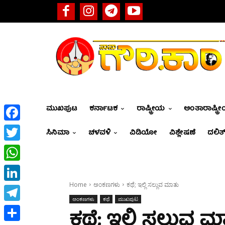
ಮುಖಪುಟ
ಕರ್ನಾಟಕ
ರಾಷ್ಟ್ರೀಯ
ಅಂತಾರಾಷ್ಟ್ರ
Facebook
ಸಿನಿಮಾ
ಚಳವಳಿ
ವಿಡಿಯೋ
ವಿಶ್ಲೇಷಣೆ
ದಲಿತ್
Twitter
WhatsApp
Home
ಅಂಕಣಗಳು
ಕಥೆ; ಇಲ್ಲಿ ಸಲ್ಲುವ ಮಾತು
LinkedIn
ಅಂಕಣಗಳು
ಕಥೆ
ಮುಖಪುಟ
Telegram
ಕಥೆ; ಇಲ್ಲಿ ಸಲ್ಲುವ 