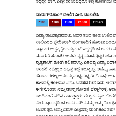
ಇದ್ದದ್ದೇ ಹಾಗೆ, ಎಷ್ಟೇ ದುಃಖವಿದ್ದರೂ ತನ್ನ ಹೂನಗೆಯ 
ನಾನುಗೌರಿ.ಕಾಂಗೆ ದೇಣಿಗೆ ನೀಡಿ ಬೆಂಬಲಿಸಿ
₹100
₹200
₹500
₹1000
Others
ದಿವ್ಯಾ ರಾಜಸ್ತಾನದವಳು. ಅವರ ತಂದೆ ಕೂಡ ಉಳಿದೆಲ
ಸಾಲಿನಿಂದ ಪ್ರೇರಿತರಾಗಿ ಬೆಂಗಳೂರಿಗೆ ಹೊರಟುಬಂದು ಅ
ವ್ಯಾಪಾರ ಅಷ್ಟಕ್ಕಷ್ಟೇ ಎನ್ನುವಂತೆ ಇದ್ದದ್ದರಿಂದ ಅವರು ನ
ಮೂಗುತಿ ಸುಂದರಿ. ಅವಳು ನೃತ್ಯ ಮಾಡುತ್ತಿದ್ದರೆ ಇಡೀ 
ನೃತ್ಯಶಾಲೆಗೆ ಹೋಗಿ ಕಲಿತವಳಲ್ಲ. ಏಕಲವ್ಯ ವಿದ್ಯಾ ವಿಧ
ಅಂದರೆ ನಮ್ಮಿಬ್ಬರ ಡ್ಯಾನ್ಸ್ ಇದ್ದೆ ಇರುತ್ತಿತ್ತು. ಅದೆಷ್ಟ
ಹೋದಾಗಲೆಲ್ಲ ಅವರಮ್ಮ ಮಧ್ಯೆಮಧ್ಯೆ ತಿಂಡಿ ಕಾಫಿ ಅಂತ ಅದ
ಕಾಲದಲ್ಲಿ ಕೋಲಾಟ ಏನು, ಜನಪದ ಗೀತೆ ಏನು, ಅದೆಲ್ಲಾ 
ಈಗೇನೋಪಾ ನಿಮ್ಮ ಡಾನ್ಸ್ ನೋಡಕೆ ಚೆನ್ನಾಗಿರತ್ತೆ.
ಎಂದಿನಂತೆ ಮೌನ ತಾಳುತ್ತಿದ್ದರು. ಗೆಲ್ಲುವ ಪಕ್ಷದ ಜೊತೆಗ
ಸೇರುತ್ತಾರಾದ್ದರಿಂದ ಅವರ ಮೌನವನ್ನು ಅಮ್ಮ ನಿರ್ಲಕ್ಷ
ಅನಿಸುತ್ತದೆ. ಅಮ್ಮ ಯಾಕೆ ಎಲ್ಲವನ್ನು ನುಂಗಿಕೊಂಡ