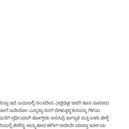
 Advertisement -
ಿಸ್ತಾ ಇದೆ. ಬಯಲಲ್ಲಿ ನಿಂತಿದೀನಿ. ಎಲ್ಲೆಲ್ಲೋ ಅಡಗಿ ಕೂತ ನೂರಾರು
… ಹೀಗೆ ಏನೇನೋ!’ ಎನ್ನುತ್ತಾ ನನಗೆ ಬೀಳುತ್ತಿದ್ದ ಕನಸನ್ನು ಗೆಳೆಯ
ಸ್ಪರ್ಧಿಯಾಗಿ ಹೋಗ್ಬೇಕು ಅನಿಸಿದ್ರೆ ಹೀಗ್ಯಾಕೆ ಸುತ್ತಿ ಬಳಸಿ ಹೇಳ್ತಿ
ಯಲ್ಲಿ ಹೇಳಿದ್ದ. ಅಮ್ಮ ಕೂಡ ಈಗೀಗ ’ಅದೇನೇ ಮಾಡ್ತಾ ಇರ್ತೀಯ