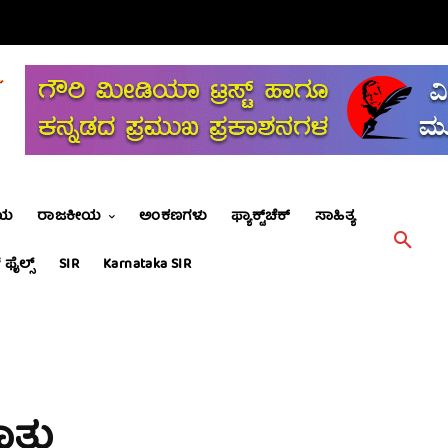
ೀಯ
ರಾಜಕೀಯ
ಅಂಕಣಗಳು
ಫ್ಯಾಕ್ಟ್‌ಚೆಕ್
ಸಾಹಿತ್ಯ
 ಫೈಲ್ಸ್
SIR
Karnataka SIR
ಮಾತು