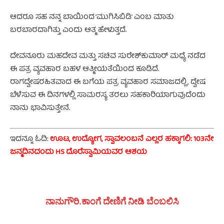
ಆದರೂ ಸಹ ನನ್ನ ಬಾಯಿಂದ ‘ಮುಗಿಸಿಬಿಡಿ’ ಎಂಬ ಮಾತು
ಬರಬಾರದಾಗಿತ್ತು ಎಂದು ಆತ್ಮ ಹೇಳುತ್ತದೆ.
ದೇವನೂರು ಮಹದೇವ ಮತ್ತು ಸಚಿವ ಸುರೇಶ್‌ಕುಮಾರ್ ಮಧ್ಯೆ ನಡೆದ
ಈ ಪತ್ರ ವ್ಯವಹಾರ ಬಹಳ ಆತ್ಮೀಯತೆಯಿಂದ ಕೂಡಿದೆ.
ರಾಗದ್ವೇಷರಹಿತವಾದ ಈ ಬಗೆಯ ಪತ್ರ ವ್ಯವಹಾರ ಸಮಾಜದಲ್ಲಿ, ದ್ವೇಷ
ಬೆಳೆಸುವ ಈ ದಿನಗಳಲ್ಲಿ ಸಾಮರಸ್ಯ ತರಲು ಸಹಕಾರಿಯಾಗುವುದೆಂದು
ನಾನು ಭಾವಿಸುತ್ತೇನೆ.
ಇದನ್ನೂ ಓದಿ:
ಊಟ, ಉದ್ಯೋಗ, ಸ್ವಾವಲಂಬನೆ ಎಲ್ಲರ ಹಕ್ಕಾಗಲಿ: 103ನೇ
ಜನ್ಮದಿನದಂದು HS ದೊರೆಸ್ವಾಮಿಯವರ ಆಶಯ
ನಾನುಗೌರಿ.ಕಾಂಗೆ ದೇಣಿಗೆ ನೀಡಿ ಬೆಂಬಲಿಸಿ