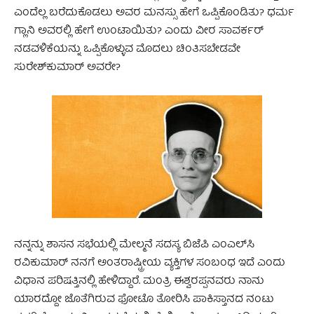
ಎಂದೆಲ್ಲ ಬರೆದುಕೊಡಲು ಅವರ ಮನಸ್ಸು ಹೇಗೆ ಒಪ್ಪಿಕೊಂಡಿತು? ಧರ್ಮ
ಗ್ಲಾನಿ ಅವರಲ್ಲಿ ಹೇಗೆ ಉಂಟಾಯಿತು? ಎಂದು ವೀರ ಸಾವರ್ಕರ್
ನಡವಳಿಕೆಯನ್ನು ಒಪ್ಪಿಕೊಳ್ಳುವ ಮೊದಲು ಚಿಂತಿಸಬೇಡವೇ
ಸುರೇಶ್‌ಕುಮಾರ್ ಅವರೇ?
ನನ್ನನ್ನು ಶಾಸನ ಸಭೆಯಲ್ಲಿ ಮೇಲ್ಮನೆ ಸದಸ್ಯ ಬಿಜೆಪಿ ಎಂಎಲ್‌ಸಿ
ರವಿಕುಮಾರ್ ನನಗೆ ಅಂತರಾಷ್ಟ್ರೀಯ ವ್ಯಕ್ತಿಗಳ ಸಂಬಂಧ ಇದೆ ಎಂದು
ವಿಧಾನ ಪರಿಷತ್ತಿನಲ್ಲಿ ಹೇಳಿದ್ದಾರೆ. ಮಂತ್ರಿ ಈಶ್ವರಪ್ಪನವರು ನಾನು
ಯಾರದ್ದೋ ಜೊತೆಗಿರುವ ಫೋಟೊ ತೋರಿಸಿ ಪಾಕಿಸ್ತಾನದ ನಂಟು