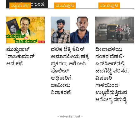
ಇದೇ ಲೇಖಕರ ಬರಹ
ನ್ಯಾಯ ಪಥ
ಮುಖಪುಟ
ಮುಖಪುಟ
ಮುತ್ತುರಾಜ್
ದಲಿತ ಟೆಕ್ಕಿ ಕೆವಿನ್
ದೀಪಾವಳಿಯ
‘ರಾಜಕುಮಾರ್‍’
ಅಮಾನವೀಯ ಹತ್ಯೆ
ನಂತರ ದೆಹಲಿ-
ಆದ ಕಥೆ
ಪ್ರಕರಣ; ಆರೋಪಿ
ಎನ್‌ಸಿಆರ್‌ನಲ್ಲಿ
ಪೊಲೀಸ್‌
ಹದಗೆಟ್ಟ ಪರಿಸರ;
ಅಧಿಕಾರಿಗೆ
ವಿಷಕಾರಿ
ಜಾಮೀನು
ಗಾಳಿಯಿಂದ
ನಿರಾಕರಣೆ
ಉಲ್ಬಣಿಸುತ್ತಿರುವ
ಆರೋಗ್ಯ ಸಮಸ್ಯೆ
- Advertisment -