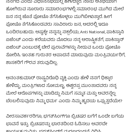
ನನಗಿದೆ ಎಂದು ವಿಧಾನಸಭೆಯಲ್ಲಿ ಹೇಳಿದ್ದಾರೆ. ನಾನು ಅತಿಥಿಯಾಗಿ
ಹೋಗಿರುವ ನೂರಾರು ಸಮಾರಂಭಗಳಲ್ಲಿ ಸಮಾರಂಭ ಮುಗಿದ ಮೇಲೆ
ಜನ ನನ್ನ ಜೊತೆ ಫೋಟೊ ತೆಗೆಸಿಕೊಳ್ಳಲು ಮುಗಿಬೀಳುತ್ತಾರೆ. ಹೀಗೆ
ಫೋಟೊ ತೆಗೆಸಿಕೊಂಡವರು ಸಾವಿರಾರು ಜನ, ಅದರಲ್ಲಿ ಇದೂ
ಒಂದಿರಬಹುದು. ಅಷ್ಟಕ್ಕೇ ನನ್ನನ್ನು ನಕ್ಸಲಿಯ, Anti National, ಪಾಕಿಸ್ತಾನಿ
ಏಜೆಂಟ್ ಎಂದು ಕರೆಯವರು ಮೊದಲು ನನ್ನ ಅರಾಷ್ಟ್ರಿಕತೆಗೆ, ಪಾಕಿಸ್ತಾನ್
ಏಜೆಂಟ್ ಎಂಬುದಕ್ಕೆ ಬೇರೆ ಪುರಾವೆಗಳನ್ನು ನೀಡುವ ಒಂದು ಫೋಟೊ
ತೋರಿಸಿ. ಇಂತಹ ಗುರುತರ ಆಪಾದನೆ ಮಾಡುವುದು ಮಂತ್ರಿವರ್ಯರಿಗೆ,
ಶಾಸಕರಿಗೆ ಗೌರವ ತರುವುದಿಲ್ಲ.
ಅನಂತಕುಮಾರ್ ರಾಷ್ಟ್ರವಿರೊಧಿ ವ್ಯಕ್ತಿ ಎಂದು ಹೇಳಿ ನನಗೆ ಧಿಕ್ಕಾರ
ಹೇಳಿದ್ದು, ಮಂತ್ರಿಗಳಾದ ಸೋಮಣ್ಣ, ಈಶ್ವರಪ್ಪ ಮುಂತಾದವರು ನನ್ನ
ಮೇಲೆ ಆರೊಪಗಳನ್ನು ಮಾಡಿದ್ದು ನಿಮಗೆ ಸಮ್ಮತ ಮತ್ತು ಅವರನ್ನೆಲ್ಲ
ಬೆಂಬಲಿಸುವುದು ನಿಮ್ಮ ಧರ್ಮ ಎಂದು ನಿಮ್ಮ ಹೃದಯ ಒಪ್ಪುತ್ತದೆಯೇ?
ವೀರಸಾವರ್ಕರರಿಗೂ, ಭಗತ್‌ಸಿಂಗ್‌ಗೂ ಬ್ರಿಟಿಷರ ಬಗೆಗೆ ಒಂದೇ ಬಗೆಯ
ಭಾವನೆ ಇತ್ತು. ಬ್ರಿಟಿಷರನ್ನು ಭಾರತದಿಂದ ಓಡಿಸಲು ಅವರದೇ
ಕಾರ್ಯಕ್ರಮವಿತ್ತು, ಭಗತ್‌ಸಿಂಗ್‌ಗೆ ಮರಣದಂಡನೆ ವಿಧಿಸಿ