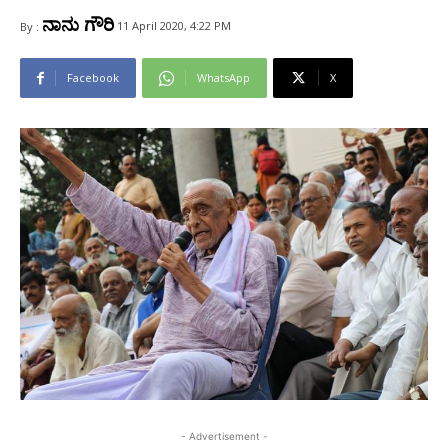
ನಾನು ಗೌರಿ
11 April 2020, 4:22 PM
By :
Facebook
WhatsApp
X
- Advertisement -