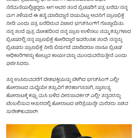
ಸೆರೆಮನೆಯಲ್ಲಿಟ್ಟಿದ್ದರು. ಆಗ ಅವರ ತಂದೆ ಬ್ರಿಟಿಷರಿಗೆ ಪತ್ರ ಬರೆದು ‘ನನ್ನ
ಮಗ ತಿಳಿಯದೆ ಈ ಹತ್ಯೆ ಮಾಡಿದ್ದಾನೆ ದಯವಿಟ್ಟು ಅವನಿಗೆ ಪ್ರಾಣಭಿಕ್ಷೆ
ನೀಡಿ’ ಎಂದು ಪತ್ರ ಬರೆದಿರುವ ವಿಚಾರ ಭಗತ್‌ಸಿಂಗ್‌ಗೆ ಗೊತ್ತಾಯಿತು.
ನನ್ನ ತಂದೆ ಪುತ್ರ ಮೋಹದಿಂದ ನನ್ನ ಪ್ರಾಣ ಉಳಿಸಲು ನಮ್ಮ ಶತ್ರುಗಳಾದ
ಬ್ರಿಟಿಷರಲ್ಲಿ ನನ್ನ ಪ್ರಾಣಭಿಕ್ಷೆ ಕೋರಿದ್ದಾರೆ ಇವರೆಂತಹ ತಂದೆ! ನನ್ನನ್ನು
ಬ್ರಿಟಿಷರು ಪ್ರಾಣಭಿಕ್ಷೆ ನೀಡಿ ಬಿಡುಗಡೆ ಮಾಡಿದರೂ ನಾನೂ ಬ್ರಿಟಿಷ್
ಅಧಿಕಾರಿಗಳನ್ನು ಕೊಲ್ಲುವ ಕಾರ್ಯವನ್ನು ಮುಂದುವರೆಸುತ್ತೇನೆ ಎಂದು
ಘರ್ಜಿಸಿದರು.
ತನ್ನ ಉಸಿರುವವರೆಗೆ ದೇಶಭಕ್ತಿಯನ್ನು ಬೆಳಗಿದ ಭಗತ್‌ಸಿಂಗ್ ಎಲ್ಲಿ?
ಹೋರಾಟದ ಮಧ್ಯೆಯೇ ಶತ್ರುವಿಗೆ ಶರಣಾಗತನಾಗಿ, ಸ್ವಾತಂತ್ರ್ಯ
ಹೋರಾಟಕ್ಕೆ ಕಪ್ಪು ಮಸಿ ಬಳಿದ ವೀರಸಾವರ್ಕರ್ ಎಲ್ಲಿ? ತನ್ನವರನ್ನು
ಬೆಂಬಲಿಸುವ ಆತುರದಲ್ಲಿ ಹೋರಾಟದ ಚರಿತ್ರೆಯನ್ನೇ ಮರೆತರು ಸಚಿವ
ಸುರೇಶ್‌ಕುಮಾರ್!