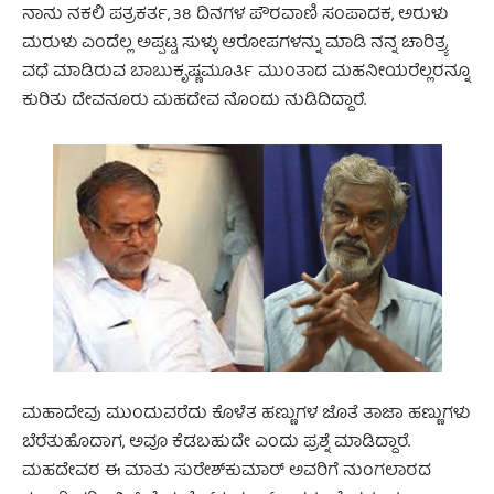
ನಾನು ನಕಲಿ ಪತ್ರಕರ್ತ, 38 ದಿನಗಳ ಪೌರವಾಣಿ ಸಂಪಾದಕ, ಅರುಳು
ಮರುಳು ಎಂದೆಲ್ಲ ಅಪ್ಪಟ್ಟ ಸುಳ್ಳು ಆರೋಪಗಳನ್ನು ಮಾಡಿ ನನ್ನ ಚಾರಿತ್ರ್ಯ
ವಧೆ ಮಾಡಿರುವ ಬಾಬುಕೃಷ್ಣಮೂರ್ತಿ ಮುಂತಾದ ಮಹನೀಯರೆಲ್ಲರನ್ನೂ
ಕುರಿತು ದೇವನೂರು ಮಹದೇವ ನೊಂದು ನುಡಿದಿದ್ದಾರೆ.
ಮಹಾದೇವು ಮುಂದುವರೆದು ಕೊಳೆತ ಹಣ್ಣುಗಳ ಜೊತೆ ತಾಜಾ ಹಣ್ಣುಗಳು
ಬೆರೆತುಹೊದಾಗ, ಅವೂ ಕೆಡಬಹುದೇ ಎಂದು ಪ್ರಶ್ನೆ ಮಾಡಿದ್ದಾರೆ.
ಮಹದೇವರ ಈ ಮಾತು ಸುರೇಶ್‌ಕುಮಾರ್ ಅವರಿಗೆ ನುಂಗಲಾರದ